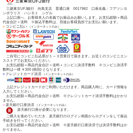
三菱東京UFJ銀行 向島支店 普通口座 0017982 口座名義：フアツシヨ
ンポラリス ハシモト シゲル
上記口座へ、お客様本人の名義でお振込みお願いします。お支払総額＝商品
代金合計＋送料 ※振込手数料は、別途お客様負担でお支払い願います。
○
コンビニ払い
（インターネットのみ）
ご自宅にコンビニ払込票が１～３営業日で届きます。お近くのコンビニエン
スストアでお支払いください。
お支払総額＝商品代金合計＋送料＋コンビニ決済手数料 ※コンビニ決済手
数料は一律 ￥300 (税別) となります。
○
クレジットカード決済
（インターネットのみ）
上記クレジットカードがご利用いただけます。商品購入時に、カード情報を
入力してください。
お支払総額＝商品代金合計＋送料 ※クレジットカード決済手数料はかかり
ません。
○
楽天銀行口座決済
（インターネットのみ）
楽天銀行口座が必要になります。
ご購入を進めていただき、楽天銀行のログイン画面からログインをして振込
手続きを行ってください。
お支払総額＝商品代金合計＋送料 ※楽天銀行口座決済では決済手数料はか
かりません。