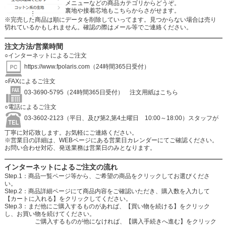
メニューなどの商品カテゴリからどうぞ。
裏地や接着芯地もこちらからさがせます。
※完売した商品は順にデータを削除していってます。見つからない場合は売り
切れているかもしれません。確認の際はメール等でご連絡ください。
注文方法/営業時間
○インターネットによるご注文
https://www.fpolaris.com
（24時間365日受付）
○FAXによるご注文
03-3690-5795（24時間365日受付）
注文用紙はこちら
○電話によるご注文
03-3602-2123（平日、及び第2,第4土曜日 10:00～18:00）スタッフが
丁寧に対応致します。お気軽にご連絡ください。
※営業日の詳細は、WEBページにある営業日カレンダーにてご確認ください。
お問い合わせ対応、発送業務は営業日のみとなります。
インターネットによるご注文の流れ
Step.1：商品一覧ページ等から、ご希望の商品をクリックしてお選びくださ
い。
Step.2：商品詳細ページにて商品内容をご確認いただき、購入数を入力して
【カートに入れる】をクリックしてください。
Step.3：まだ他にご購入するものがあれば、【買い物を続ける】をクリック
し、お買い物を続けてください。
ご購入するものが他になければ、【購入手続きへ進む】をクリック