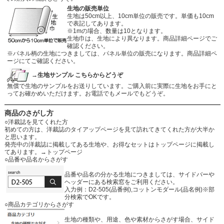
生地の販売単位
生地は50cm以上、10cm単位の販売です。単価も10cm
で表記してあります。
※1mの場合、数量は10となります。
生地巾は、生地により異なります。商品詳細ページでご
確認ください。
※パネル柄の生地につきましては、パネル単位の販売になります。商品詳細ペ
ージにてご確認ください。
→生地サンプル こちらからどうぞ
無償で生地のサンプルをお送りしています。ご購入前に実際に生地をお手にと
ってお確かめいただけます。お電話でもメールでもどうぞ。
商品のさがし方
○洋裁誌を見てくれた方
初めての方は、洋裁誌のタイアップページを見て訪れてきてくれた方が大半か
と思います。
発売中の洋裁誌に掲載してある生地や、お得なセットはトップページに掲載し
てあります。
→トップページ
○品番や品名からさがす
品番や品名の分かる生地につきましては、サイドバーや
ヘッダーにある検索窓をご利用ください。
入力例：D2-505(品番例),コットンモダール(品名例)※部
分検索でOKです。
○商品カテゴリからさがす
生地の種類や、用途、色や素材からさがす場合、サイド