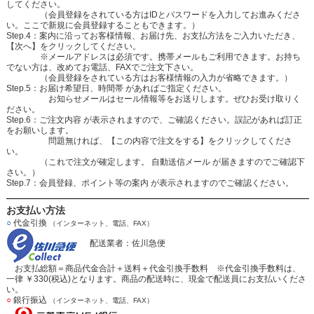
してください。
（会員登録をされている方はIDとパスワードを入力してお進みくださ
い。ここで新規に会員登録することもできます。）
Step.4：案内に沿ってお客様情報、お届け先、お支払方法をご入力いただき、
【次へ】をクリックしてください。
※メールアドレスは必須です。携帯メールもご利用できます。お持ち
でない方は、改めてお電話、FAXでご注文下さい。
（会員登録をされている方はお客様情報の入力が省略できます。）
Step.5：お届け希望日、時間帯 があればご指定ください。
お知らせメールはセール情報等をお送りします。ぜひお受け取りく
ださい。
Step.6：ご注文内容 が表示されますので、ご確認ください。誤記があれば訂正
をお願いします。
問題無ければ、【この内容で注文をする】をクリックしてくださ
い。
（これで注文が確定します。 自動送信メール が届きますのでご確認下
さい。）
Step.7：会員登録、ポイント等の案内 が表示されますのでご確認ください。
お支払い方法
○
代金引換
（インターネット、電話、FAX）
配送業者：佐川急便
お支払総額＝商品代金合計＋送料＋代金引換手数料 ※代金引換手数料は、
一律 ￥330(税込)となります。商品の配送時に、現金で配送員にお支払いくださ
い。
○
銀行振込
（インターネット、電話、FAX）