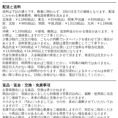
配送と送料
送料は下記の通りです。数量に関わらず、1回の注文での価格となります。配送
にかかわる事務費用、梱包資材費用を含みます。
北海道：￥1,188(税込)、東北：￥924(税込)、関東,甲信越：￥836(税込)、中
部、北陸：￥985(税込)、関西、中国,四国：￥1,012(税込)、九州：￥1,188(税
込)
沖縄：￥1,330(税込) ※僻地、離島は、追加料金がかかる場合があります。そ
の際は、ご連絡致しますのでご了承ください。
少量少額のご注文の場合、こちらの判断でレターパックを使わせて頂く場合が
あります。送料変更はありません。差額は運営の経費としてご了承下さい。
商品代金￥7,000(税込:￥7,700)以上のお買い上げで送料を半額当社負担、
￥13,000(税込:￥14,300)以上で全額当社負担になります。
代金引換便を除き、入金確認後の発送とさせて頂きます。発送日は注文から３
日程度を目安にしてください。
到着希望日、時間帯があればご指定ください。※到着の確約ではありません。
指定日入力がない場合、可能な限り最短で送ります。
特にコンビニ払いは時間がかかります。指定日遅れによるキャンセルは余程で
無い限り承れません。日程に余裕がない場合、電話で注文してください。
返品・返金・交換・免責事項
お客様都合による返品、交換は承りかねます。
商品の誤り、瑕疵がありましたら到着後３営業日以内に、裁断・使用前に当店
までご連絡下さい。本来の商品と交換させていただきます。
※小さなキズ、汚れにつきましては、その分、多めに裁断させていただいてお
りますので、ご了承ください。
在庫不足の場合、出荷可能な数量をご連絡致しますので、対応をご指示くださ
い。※商品に限りがあるため、不足分を用意できない場合返金となります。
裁断済みの商品、４営業日以降のご連絡の場合は原則返品には応じかねます。