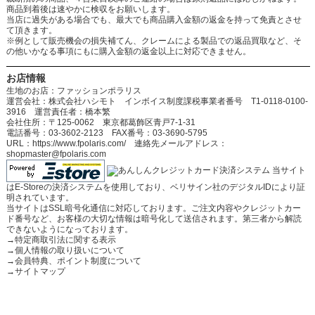
商品到着後は速やかに検収をお願いします。
当店に過失がある場合でも、最大でも商品購入金額の返金を持って免責とさせ
て頂きます。
※例として販売機会の損失補てん、クレームによる製品での返品買取など、そ
の他いかなる事項にもに購入金額の返金以上に対応できません。
お店情報
生地のお店：ファッションポラリス
運営会社：株式会社ハシモト インボイス制度課税事業者番号 T1-0118-0100-
3916 運営責任者：橋本繁
会社住所：〒125-0062 東京都葛飾区青戸7-1-31
電話番号：03-3602-2123 FAX番号：03-3690-5795
URL：https://www.fpolaris.com/ 連絡先メールアドレス：
shopmaster@fpolaris.com
当サイト
はE-Storeの決済システムを使用しており、ベリサイン社のデジタルIDにより証
明されています。
当サイトはSSL暗号化通信に対応しております。ご注文内容やクレジットカー
ド番号など、お客様の大切な情報は暗号化して送信されます。第三者から解読
できないようになっております。
→
特定商取引法に関する表示
→
個人情報の取り扱いについて
→
会員特典、ポイント制度について
→
サイトマップ