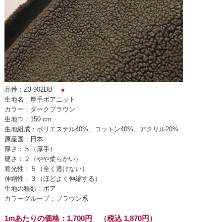
品番：Z3-902DB
●
生地名：厚手ボアニット
カラー：ダークブラウン
生地巾：150 cm
生地組成：ポリエステル40%、コットン40%、アクリル20%
原産国：日本
厚さ：５（厚手）
硬さ：２（やや柔らかい）
遮光性：５（全く透けない）
伸縮性：３（ほどよく伸縮する）
生地の種類：ボア
カラーグループ：ブラウン系
1mあたりの価格：1,700円 （税込 1,870円）