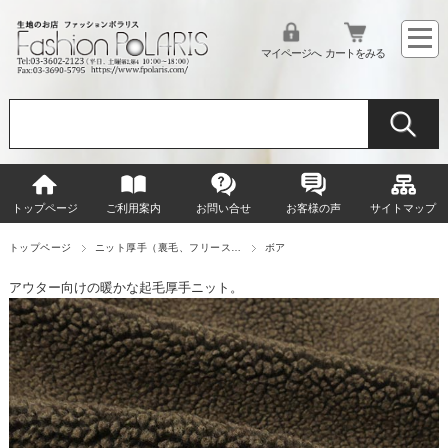
マイページへ
カートをみる
トップページ
ご利用案内
お問い合せ
お客様の声
サイトマップ
トップページ
ニット厚手（裏毛、フリース…
ボア
アウター向けの暖かな起毛厚手ニット。