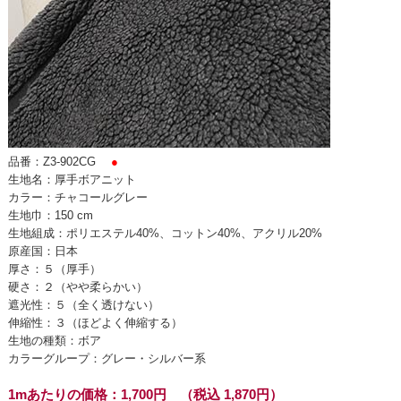
品番：Z3-902CG
●
生地名：厚手ボアニット
カラー：チャコールグレー
生地巾：150 cm
生地組成：ポリエステル40%、コットン40%、アクリル20%
原産国：日本
厚さ：５（厚手）
硬さ：２（やや柔らかい）
遮光性：５（全く透けない）
伸縮性：３（ほどよく伸縮する）
生地の種類：ボア
カラーグループ：グレー・シルバー系
1mあたりの価格：1,700円 （税込 1,870円）