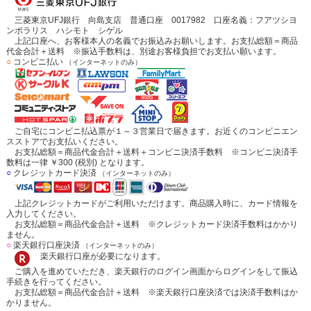
三菱東京UFJ銀行 向島支店 普通口座 0017982 口座名義：フアツシヨ
ンポラリス ハシモト シゲル
上記口座へ、お客様本人の名義でお振込みお願いします。お支払総額＝商品
代金合計＋送料 ※振込手数料は、別途お客様負担でお支払い願います。
○
コンビニ払い
（インターネットのみ）
ご自宅にコンビニ払込票が１～３営業日で届きます。お近くのコンビニエン
スストアでお支払いください。
お支払総額＝商品代金合計＋送料＋コンビニ決済手数料 ※コンビニ決済手
数料は一律 ￥300 (税別) となります。
○
クレジットカード決済
（インターネットのみ）
上記クレジットカードがご利用いただけます。商品購入時に、カード情報を
入力してください。
お支払総額＝商品代金合計＋送料 ※クレジットカード決済手数料はかかり
ません。
○
楽天銀行口座決済
（インターネットのみ）
楽天銀行口座が必要になります。
ご購入を進めていただき、楽天銀行のログイン画面からログインをして振込
手続きを行ってください。
お支払総額＝商品代金合計＋送料 ※楽天銀行口座決済では決済手数料はか
かりません。