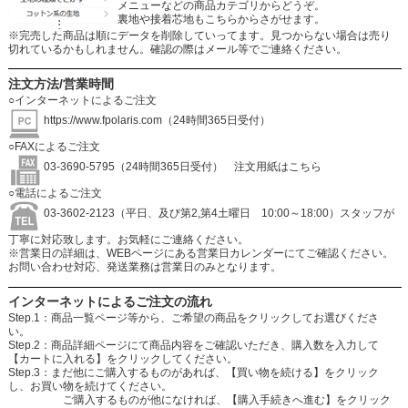
メニューなどの商品カテゴリからどうぞ。
裏地や接着芯地もこちらからさがせます。
※完売した商品は順にデータを削除していってます。見つからない場合は売り
切れているかもしれません。確認の際はメール等でご連絡ください。
注文方法/営業時間
○インターネットによるご注文
https://www.fpolaris.com
（24時間365日受付）
○FAXによるご注文
03-3690-5795（24時間365日受付）
注文用紙はこちら
○電話によるご注文
03-3602-2123（平日、及び第2,第4土曜日 10:00～18:00）スタッフが
丁寧に対応致します。お気軽にご連絡ください。
※営業日の詳細は、WEBページにある営業日カレンダーにてご確認ください。
お問い合わせ対応、発送業務は営業日のみとなります。
インターネットによるご注文の流れ
Step.1：商品一覧ページ等から、ご希望の商品をクリックしてお選びくださ
い。
Step.2：商品詳細ページにて商品内容をご確認いただき、購入数を入力して
【カートに入れる】をクリックしてください。
Step.3：まだ他にご購入するものがあれば、【買い物を続ける】をクリック
し、お買い物を続けてください。
ご購入するものが他になければ、【購入手続きへ進む】をクリック