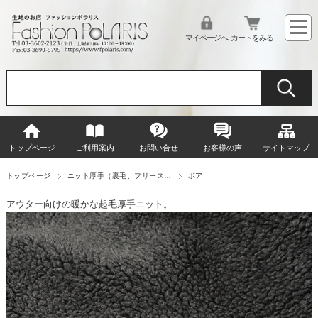
マイページへ
カートをみる
トップページ
ご利用案内
お問い合せ
お客様の声
サイトマップ
トップページ
ニット厚手（裏毛、フリース…
ボア
アウター向けの暖かな起毛厚手ニット。