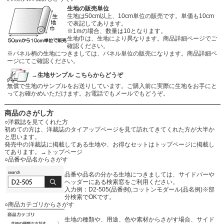
生地の販売単位
生地は50cm以上、10cm単位の販売です。単価も10cm
で表記してあります。
※1mの場合、数量は10となります。
生地巾は、生地により異なります。商品詳細ページでご
確認ください。
※パネル柄の生地につきましては、パネル単位の販売になります。商品詳細ペ
ージにてご確認ください。
→生地サンプル こちらからどうぞ
無償で生地のサンプルをお送りしています。ご購入前に実際に生地をお手にと
ってお確かめいただけます。お電話でもメールでもどうぞ。
商品のさがし方
○洋裁誌を見てくれた方
初めての方は、洋裁誌のタイアップページを見て訪れてきてくれた方が大半か
と思います。
発売中の洋裁誌に掲載してある生地や、お得なセットはトップページに掲載し
てあります。
→トップページ
○品番や品名からさがす
品番や品名の分かる生地につきましては、サイドバーや
ヘッダーにある検索窓をご利用ください。
入力例：D2-505(品番例),コットンモダール(品名例)※部
分検索でOKです。
○商品カテゴリからさがす
生地の種類や、用途、色や素材からさがす場合、サイド