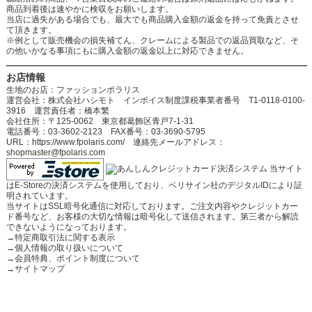
商品到着後は速やかに検収をお願いします。
当店に過失がある場合でも、最大でも商品購入金額の返金を持って免責とさせ
て頂きます。
※例として販売機会の損失補てん、クレームによる製品での返品買取など、そ
の他いかなる事項にもに購入金額の返金以上に対応できません。
お店情報
生地のお店：ファッションポラリス
運営会社：株式会社ハシモト インボイス制度課税事業者番号 T1-0118-0100-
3916 運営責任者：橋本繁
会社住所：〒125-0062 東京都葛飾区青戸7-1-31
電話番号：03-3602-2123 FAX番号：03-3690-5795
URL：https://www.fpolaris.com/ 連絡先メールアドレス：
shopmaster@fpolaris.com
当サイト
はE-Storeの決済システムを使用しており、ベリサイン社のデジタルIDにより証
明されています。
当サイトはSSL暗号化通信に対応しております。ご注文内容やクレジットカー
ド番号など、お客様の大切な情報は暗号化して送信されます。第三者から解読
できないようになっております。
→
特定商取引法に関する表示
→
個人情報の取り扱いについて
→
会員特典、ポイント制度について
→
サイトマップ