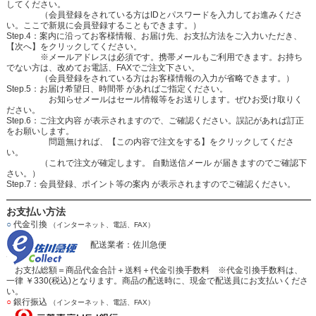
してください。
（会員登録をされている方はIDとパスワードを入力してお進みくださ
い。ここで新規に会員登録することもできます。）
Step.4：案内に沿ってお客様情報、お届け先、お支払方法をご入力いただき、
【次へ】をクリックしてください。
※メールアドレスは必須です。携帯メールもご利用できます。お持ち
でない方は、改めてお電話、FAXでご注文下さい。
（会員登録をされている方はお客様情報の入力が省略できます。）
Step.5：お届け希望日、時間帯 があればご指定ください。
お知らせメールはセール情報等をお送りします。ぜひお受け取りく
ださい。
Step.6：ご注文内容 が表示されますので、ご確認ください。誤記があれば訂正
をお願いします。
問題無ければ、【この内容で注文をする】をクリックしてくださ
い。
（これで注文が確定します。 自動送信メール が届きますのでご確認下
さい。）
Step.7：会員登録、ポイント等の案内 が表示されますのでご確認ください。
お支払い方法
○
代金引換
（インターネット、電話、FAX）
配送業者：佐川急便
お支払総額＝商品代金合計＋送料＋代金引換手数料 ※代金引換手数料は、
一律 ￥330(税込)となります。商品の配送時に、現金で配送員にお支払いくださ
い。
○
銀行振込
（インターネット、電話、FAX）