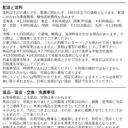
配送と送料
送料は下記の通りです。数量に関わらず、1回の注文での価格となります。配送
にかかわる事務費用、梱包資材費用を含みます。
北海道：￥1,188(税込)、東北：￥924(税込)、関東,甲信越：￥836(税込)、中
部、北陸：￥985(税込)、関西、中国,四国：￥1,012(税込)、九州：￥1,188(税
込)
沖縄：￥1,330(税込) ※僻地、離島は、追加料金がかかる場合があります。そ
の際は、ご連絡致しますのでご了承ください。
少量少額のご注文の場合、こちらの判断でレターパックを使わせて頂く場合が
あります。送料変更はありません。差額は運営の経費としてご了承下さい。
商品代金￥7,000(税込:￥7,700)以上のお買い上げで送料を半額当社負担、
￥13,000(税込:￥14,300)以上で全額当社負担になります。
代金引換便を除き、入金確認後の発送とさせて頂きます。発送日は注文から３
日程度を目安にしてください。
到着希望日、時間帯があればご指定ください。※到着の確約ではありません。
指定日入力がない場合、可能な限り最短で送ります。
特にコンビニ払いは時間がかかります。指定日遅れによるキャンセルは余程で
無い限り承れません。日程に余裕がない場合、電話で注文してください。
返品・返金・交換・免責事項
お客様都合による返品、交換は承りかねます。
商品の誤り、瑕疵がありましたら到着後３営業日以内に、裁断・使用前に当店
までご連絡下さい。本来の商品と交換させていただきます。
※小さなキズ、汚れにつきましては、その分、多めに裁断させていただいてお
りますので、ご了承ください。
在庫不足の場合、出荷可能な数量をご連絡致しますので、対応をご指示くださ
い。※商品に限りがあるため、不足分を用意できない場合返金となります。
裁断済みの商品、４営業日以降のご連絡の場合は原則返品には応じかねます。