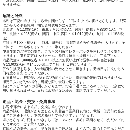
お支払総額＝商品代金合計＋送料 ※楽天銀行口座決済では決済手数料はか
かりません。
配送と送料
送料は下記の通りです。数量に関わらず、1回の注文での価格となります。配送
にかかわる事務費用、梱包資材費用を含みます。
北海道：￥1,188(税込)、東北：￥924(税込)、関東,甲信越：￥836(税込)、中
部、北陸：￥985(税込)、関西、中国,四国：￥1,012(税込)、九州：￥1,188(税
込)
沖縄：￥1,330(税込) ※僻地、離島は、追加料金がかかる場合があります。そ
の際は、ご連絡致しますのでご了承ください。
少量少額のご注文の場合、こちらの判断でレターパックを使わせて頂く場合が
あります。送料変更はありません。差額は運営の経費としてご了承下さい。
商品代金￥7,000(税込:￥7,700)以上のお買い上げで送料を半額当社負担、
￥13,000(税込:￥14,300)以上で全額当社負担になります。
代金引換便を除き、入金確認後の発送とさせて頂きます。発送日は注文から３
日程度を目安にしてください。
到着希望日、時間帯があればご指定ください。※到着の確約ではありません。
指定日入力がない場合、可能な限り最短で送ります。
特にコンビニ払いは時間がかかります。指定日遅れによるキャンセルは余程で
無い限り承れません。日程に余裕がない場合、電話で注文してください。
返品・返金・交換・免責事項
お客様都合による返品、交換は承りかねます。
商品の誤り、瑕疵がありましたら到着後３営業日以内に、裁断・使用前に当店
までご連絡下さい。本来の商品と交換させていただきます。
※小さなキズ、汚れにつきましては、その分、多めに裁断させていただいてお
りますので、ご了承ください。
在庫不足の場合、出荷可能な数量をご連絡致しますので、対応をご指示くださ