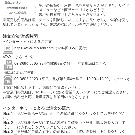
生地の種類や、用途、色や素材からさがす場合、サイド
メニューなどの商品カテゴリからどうぞ。
裏地や接着芯地もこちらからさがせます。
※完売した商品は順にデータを削除していってます。見つからない場合は売り
切れているかもしれません。確認の際はメール等でご連絡ください。
注文方法/営業時間
○インターネットによるご注文
https://www.fpolaris.com
（24時間365日受付）
○FAXによるご注文
03-3690-5795（24時間365日受付）
注文用紙はこちら
○電話によるご注文
03-3602-2123（平日、及び第2,第4土曜日 10:00～18:00）スタッフが
丁寧に対応致します。お気軽にご連絡ください。
※営業日の詳細は、WEBページにある営業日カレンダーにてご確認ください。
お問い合わせ対応、発送業務は営業日のみとなります。
インターネットによるご注文の流れ
Step.1：商品一覧ページ等から、ご希望の商品をクリックしてお選びくださ
い。
Step.2：商品詳細ページにて商品内容をご確認いただき、購入数を入力して
【カートに入れる】をクリックしてください。
Step.3：まだ他にご購入するものがあれば、【買い物を続ける】をクリック