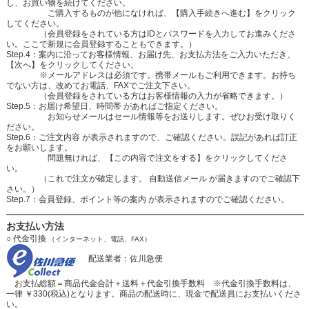
し、お買い物を続けてください。
ご購入するものが他になければ、【購入手続きへ進む】をクリック
してください。
（会員登録をされている方はIDとパスワードを入力してお進みくださ
い。ここで新規に会員登録することもできます。）
Step.4：案内に沿ってお客様情報、お届け先、お支払方法をご入力いただき、
【次へ】をクリックしてください。
※メールアドレスは必須です。携帯メールもご利用できます。お持ち
でない方は、改めてお電話、FAXでご注文下さい。
（会員登録をされている方はお客様情報の入力が省略できます。）
Step.5：お届け希望日、時間帯 があればご指定ください。
お知らせメールはセール情報等をお送りします。ぜひお受け取りく
ださい。
Step.6：ご注文内容 が表示されますので、ご確認ください。誤記があれば訂正
をお願いします。
問題無ければ、【この内容で注文をする】をクリックしてくださ
い。
（これで注文が確定します。 自動送信メール が届きますのでご確認下
さい。）
Step.7：会員登録、ポイント等の案内 が表示されますのでご確認ください。
お支払い方法
○
代金引換
（インターネット、電話、FAX）
配送業者：佐川急便
お支払総額＝商品代金合計＋送料＋代金引換手数料 ※代金引換手数料は、
一律 ￥330(税込)となります。商品の配送時に、現金で配送員にお支払いくださ
い。