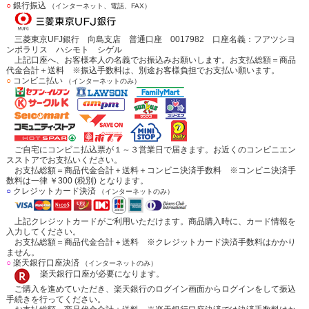
○
銀行振込
（インターネット、電話、FAX）
三菱東京UFJ銀行 向島支店 普通口座 0017982 口座名義：フアツシヨ
ンポラリス ハシモト シゲル
上記口座へ、お客様本人の名義でお振込みお願いします。お支払総額＝商品
代金合計＋送料 ※振込手数料は、別途お客様負担でお支払い願います。
○
コンビニ払い
（インターネットのみ）
ご自宅にコンビニ払込票が１～３営業日で届きます。お近くのコンビニエン
スストアでお支払いください。
お支払総額＝商品代金合計＋送料＋コンビニ決済手数料 ※コンビニ決済手
数料は一律 ￥300 (税別) となります。
○
クレジットカード決済
（インターネットのみ）
上記クレジットカードがご利用いただけます。商品購入時に、カード情報を
入力してください。
お支払総額＝商品代金合計＋送料 ※クレジットカード決済手数料はかかり
ません。
○
楽天銀行口座決済
（インターネットのみ）
楽天銀行口座が必要になります。
ご購入を進めていただき、楽天銀行のログイン画面からログインをして振込
手続きを行ってください。