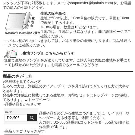
スタッフが丁寧に対応致します。メール
(shopmaster@fpolaris.com)
や、お電話
での購入の相談もどうぞ。
生地の販売単位
生地は50cm以上、10cm単位の販売です。単価も10cm
で表記してあります。
※1mの場合、数量は10となります。
生地巾は、生地により異なります。商品詳細ページでご
確認ください。
※パネル柄の生地につきましては、パネル単位の販売になります。商品詳細ペ
ージにてご確認ください。
→生地サンプル こちらからどうぞ
無償で生地のサンプルをお送りしています。ご購入前に実際に生地をお手にと
ってお確かめいただけます。お電話でもメールでもどうぞ。
商品のさがし方
○洋裁誌を見てくれた方
初めての方は、洋裁誌のタイアップページを見て訪れてきてくれた方が大半か
と思います。
発売中の洋裁誌に掲載してある生地や、お得なセットはトップページに掲載し
てあります。
→トップページ
○品番や品名からさがす
品番や品名の分かる生地につきましては、サイドバーや
ヘッダーにある検索窓をご利用ください。
入力例：D2-505(品番例),コットンモダール(品名例)※部
分検索でOKです。
○商品カテゴリからさがす