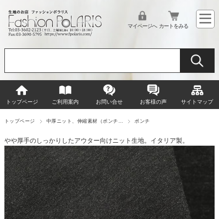
マイページへ
カートをみる
トップページ
ご利用案内
お問い合せ
お客様の声
サイトマップ
トップページ
中厚ニット、伸縮素材（ポンチ…
ポンチ
やや厚手のしっかりしたアウター向けニット生地。イタリア製。