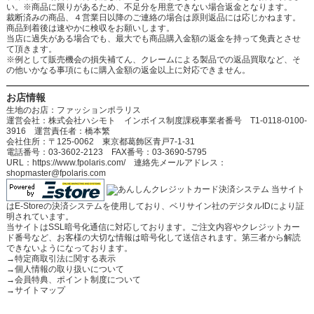
い。※商品に限りがあるため、不足分を用意できない場合返金となります。
裁断済みの商品、４営業日以降のご連絡の場合は原則返品には応じかねます。
商品到着後は速やかに検収をお願いします。
当店に過失がある場合でも、最大でも商品購入金額の返金を持って免責とさせ
て頂きます。
※例として販売機会の損失補てん、クレームによる製品での返品買取など、そ
の他いかなる事項にもに購入金額の返金以上に対応できません。
お店情報
生地のお店：ファッションポラリス
運営会社：株式会社ハシモト インボイス制度課税事業者番号 T1-0118-0100-
3916 運営責任者：橋本繁
会社住所：〒125-0062 東京都葛飾区青戸7-1-31
電話番号：03-3602-2123 FAX番号：03-3690-5795
URL：https://www.fpolaris.com/ 連絡先メールアドレス：
shopmaster@fpolaris.com
当サイト
はE-Storeの決済システムを使用しており、ベリサイン社のデジタルIDにより証
明されています。
当サイトはSSL暗号化通信に対応しております。ご注文内容やクレジットカー
ド番号など、お客様の大切な情報は暗号化して送信されます。第三者から解読
できないようになっております。
→
特定商取引法に関する表示
→
個人情報の取り扱いについて
→
会員特典、ポイント制度について
→
サイトマップ