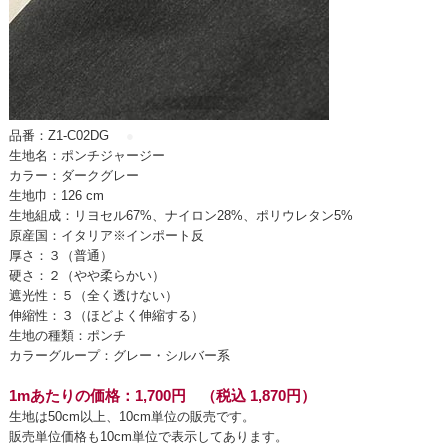
品番：Z1-C02DG
●
生地名：ポンチジャージー
カラー：ダークグレー
生地巾：126 cm
生地組成：リヨセル67%、ナイロン28%、ポリウレタン5%
原産国：イタリア※インポート反
厚さ：３（普通）
硬さ：２（やや柔らかい）
遮光性：５（全く透けない）
伸縮性：３（ほどよく伸縮する）
生地の種類：ポンチ
カラーグループ：グレー・シルバー系
1mあたりの価格：1,700円 （税込 1,870円）
生地は50cm以上、10cm単位の販売です。
販売単位価格も10cm単位で表示してあります。