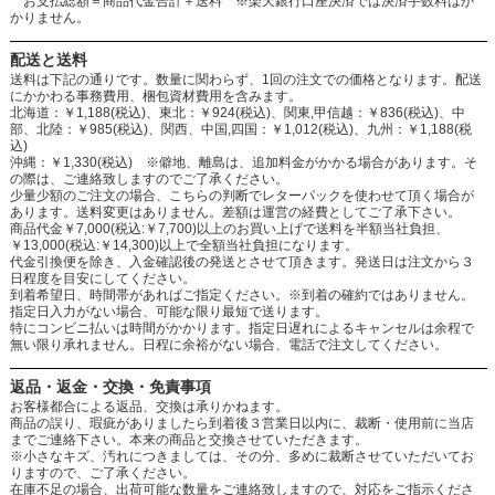
お支払総額＝商品代金合計＋送料 ※楽天銀行口座決済では決済手数料はか
かりません。
配送と送料
送料は下記の通りです。数量に関わらず、1回の注文での価格となります。配送
にかかわる事務費用、梱包資材費用を含みます。
北海道：￥1,188(税込)、東北：￥924(税込)、関東,甲信越：￥836(税込)、中
部、北陸：￥985(税込)、関西、中国,四国：￥1,012(税込)、九州：￥1,188(税
込)
沖縄：￥1,330(税込) ※僻地、離島は、追加料金がかかる場合があります。そ
の際は、ご連絡致しますのでご了承ください。
少量少額のご注文の場合、こちらの判断でレターパックを使わせて頂く場合が
あります。送料変更はありません。差額は運営の経費としてご了承下さい。
商品代金￥7,000(税込:￥7,700)以上のお買い上げで送料を半額当社負担、
￥13,000(税込:￥14,300)以上で全額当社負担になります。
代金引換便を除き、入金確認後の発送とさせて頂きます。発送日は注文から３
日程度を目安にしてください。
到着希望日、時間帯があればご指定ください。※到着の確約ではありません。
指定日入力がない場合、可能な限り最短で送ります。
特にコンビニ払いは時間がかかります。指定日遅れによるキャンセルは余程で
無い限り承れません。日程に余裕がない場合、電話で注文してください。
返品・返金・交換・免責事項
お客様都合による返品、交換は承りかねます。
商品の誤り、瑕疵がありましたら到着後３営業日以内に、裁断・使用前に当店
までご連絡下さい。本来の商品と交換させていただきます。
※小さなキズ、汚れにつきましては、その分、多めに裁断させていただいてお
りますので、ご了承ください。
在庫不足の場合、出荷可能な数量をご連絡致しますので、対応をご指示くださ