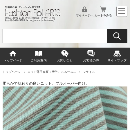
マイページへ
カートをみる
トップページ
ご利用案内
お問い合せ
お客様の声
サイトマップ
トップページ
ニット薄手春夏（天竺、スムース…
フライス
柔らかで肌触りの良いニット。プルオーバー向け。