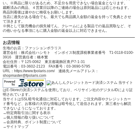
い。※商品に限りがあるため、不足分を用意できない場合返金となります。
裁断済みの商品、４営業日以降のご連絡の場合は原則返品には応じかねます。
商品到着後は速やかに検収をお願いします。
当店に過失がある場合でも、最大でも商品購入金額の返金を持って免責とさせ
て頂きます。
※例として販売機会の損失補てん、クレームによる製品での返品買取など、そ
の他いかなる事項にもに購入金額の返金以上に対応できません。
お店情報
生地のお店：ファッションポラリス
運営会社：株式会社ハシモト インボイス制度課税事業者番号 T1-0118-0100-
3916 運営責任者：橋本繁
会社住所：〒125-0062 東京都葛飾区青戸7-1-31
電話番号：03-3602-2123 FAX番号：03-3690-5795
URL：https://www.fpolaris.com/ 連絡先メールアドレス：
shopmaster@fpolaris.com
当サイト
はE-Storeの決済システムを使用しており、ベリサイン社のデジタルIDにより証
明されています。
当サイトはSSL暗号化通信に対応しております。ご注文内容やクレジットカー
ド番号など、お客様の大切な情報は暗号化して送信されます。第三者から解読
できないようになっております。
→
特定商取引法に関する表示
→
個人情報の取り扱いについて
→
会員特典、ポイント制度について
→
サイトマップ