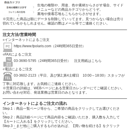
生地の種類や、用途、色や素材からさがす場合、サイド
メニューなどの商品カテゴリからどうぞ。
裏地や接着芯地もこちらからさがせます。
※完売した商品は順にデータを削除していってます。見つからない場合は売り
切れているかもしれません。確認の際はメール等でご連絡ください。
注文方法/営業時間
○インターネットによるご注文
https://www.fpolaris.com
（24時間365日受付）
○FAXによるご注文
03-3690-5795（24時間365日受付）
注文用紙はこちら
○電話によるご注文
03-3602-2123（平日、及び第2,第4土曜日 10:00～18:00）スタッフが
丁寧に対応致します。お気軽にご連絡ください。
※営業日の詳細は、WEBページにある営業日カレンダーにてご確認ください。
お問い合わせ対応、発送業務は営業日のみとなります。
インターネットによるご注文の流れ
Step.1：商品一覧ページ等から、ご希望の商品をクリックしてお選びくださ
い。
Step.2：商品詳細ページにて商品内容をご確認いただき、購入数を入力して
【カートに入れる】をクリックしてください。
Step.3：まだ他にご購入するものがあれば、【買い物を続ける】をクリック