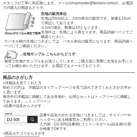
スタッフが丁寧に対応致します。メール
(shopmaster@fpolaris.com)
や、お電話
での購入の相談もどうぞ。
生地の販売単位
生地は50cm以上、10cm単位の販売です。単価も10cm
で表記してあります。
※1mの場合、数量は10となります。
生地巾は、生地により異なります。商品詳細ページでご
確認ください。
※パネル柄の生地につきましては、パネル単位の販売になります。商品詳細ペ
ージにてご確認ください。
→生地サンプル こちらからどうぞ
無償で生地のサンプルをお送りしています。ご購入前に実際に生地をお手にと
ってお確かめいただけます。お電話でもメールでもどうぞ。
商品のさがし方
○洋裁誌を見てくれた方
初めての方は、洋裁誌のタイアップページを見て訪れてきてくれた方が大半か
と思います。
発売中の洋裁誌に掲載してある生地や、お得なセットはトップページに掲載し
てあります。
→トップページ
○品番や品名からさがす
品番や品名の分かる生地につきましては、サイドバーや
ヘッダーにある検索窓をご利用ください。
入力例：D2-505(品番例),コットンモダール(品名例)※部
分検索でOKです。
○商品カテゴリからさがす