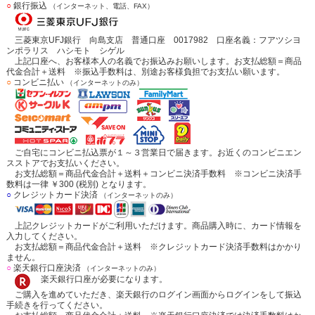
○
銀行振込
（インターネット、電話、FAX）
三菱東京UFJ銀行 向島支店 普通口座 0017982 口座名義：フアツシヨ
ンポラリス ハシモト シゲル
上記口座へ、お客様本人の名義でお振込みお願いします。お支払総額＝商品
代金合計＋送料 ※振込手数料は、別途お客様負担でお支払い願います。
○
コンビニ払い
（インターネットのみ）
ご自宅にコンビニ払込票が１～３営業日で届きます。お近くのコンビニエン
スストアでお支払いください。
お支払総額＝商品代金合計＋送料＋コンビニ決済手数料 ※コンビニ決済手
数料は一律 ￥300 (税別) となります。
○
クレジットカード決済
（インターネットのみ）
上記クレジットカードがご利用いただけます。商品購入時に、カード情報を
入力してください。
お支払総額＝商品代金合計＋送料 ※クレジットカード決済手数料はかかり
ません。
○
楽天銀行口座決済
（インターネットのみ）
楽天銀行口座が必要になります。
ご購入を進めていただき、楽天銀行のログイン画面からログインをして振込
手続きを行ってください。