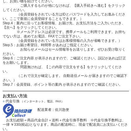
し、お買い物を続けてください。
ご購入するものが他になければ、【購入手続きへ進む】をクリック
してください。
（会員登録をされている方はIDとパスワードを入力してお進みくださ
い。ここで新規に会員登録することもできます。）
Step.4：案内に沿ってお客様情報、お届け先、お支払方法をご入力いただき、
【次へ】をクリックしてください。
※メールアドレスは必須です。携帯メールもご利用できます。お持ち
でない方は、改めてお電話、FAXでご注文下さい。
（会員登録をされている方はお客様情報の入力が省略できます。）
Step.5：お届け希望日、時間帯 があればご指定ください。
お知らせメールはセール情報等をお送りします。ぜひお受け取りく
ださい。
Step.6：ご注文内容 が表示されますので、ご確認ください。誤記があれば訂正
をお願いします。
問題無ければ、【この内容で注文をする】をクリックしてくださ
い。
（これで注文が確定します。 自動送信メール が届きますのでご確認下
さい。）
Step.7：会員登録、ポイント等の案内 が表示されますのでご確認ください。
お支払い方法
○
代金引換
（インターネット、電話、FAX）
配送業者：佐川急便
お支払総額＝商品代金合計＋送料＋代金引換手数料 ※代金引換手数料は、
一律 ￥330(税込)となります。商品の配送時に、現金で配送員にお支払いくださ
い。