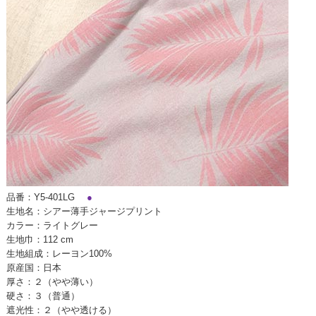
品番：Y5-401LG
●
生地名：シアー薄手ジャージプリント
カラー：ライトグレー
生地巾：112 cm
生地組成：レーヨン100%
原産国：日本
厚さ：２（やや薄い）
硬さ：３（普通）
遮光性：２（やや透ける）