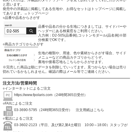
初めての方は、洋裁誌のタイアップページを見て訪れてきてくれた方が大半か
と思います。
発売中の洋裁誌に掲載してある生地や、お得なセットはトップページに掲載し
てあります。
→トップページ
○品番や品名からさがす
品番や品名の分かる生地につきましては、サイドバーや
ヘッダーにある検索窓をご利用ください。
入力例：D2-505(品番例),コットンモダール(品名例)※部
分検索でOKです。
○商品カテゴリからさがす
生地の種類や、用途、色や素材からさがす場合、サイド
メニューなどの商品カテゴリからどうぞ。
裏地や接着芯地もこちらからさがせます。
※完売した商品は順にデータを削除していってます。見つからない場合は売り
切れているかもしれません。確認の際はメール等でご連絡ください。
注文方法/営業時間
○インターネットによるご注文
https://www.fpolaris.com
（24時間365日受付）
○FAXによるご注文
03-3690-5795（24時間365日受付）
注文用紙はこちら
○電話によるご注文
03-3602-2123（平日、及び第2,第4土曜日 10:00～18:00）スタッフが