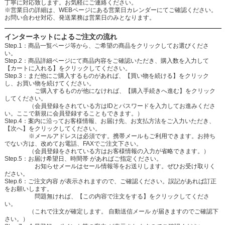
丁寧に対応致します。お気軽にご連絡ください。
※営業日の詳細は、WEBページにある営業日カレンダーにてご確認ください。
お問い合わせ対応、発送業務は営業日のみとなります。
インターネットによるご注文の流れ
Step.1：商品一覧ページ等から、ご希望の商品をクリックしてお選びくださ
い。
Step.2：商品詳細ページにて商品内容をご確認いただき、購入数を入力して
【カートに入れる】をクリックしてください。
Step.3：まだ他にご購入するものがあれば、【買い物を続ける】をクリック
し、お買い物を続けてください。
ご購入するものが他になければ、【購入手続きへ進む】をクリック
してください。
（会員登録をされている方はIDとパスワードを入力してお進みくださ
い。ここで新規に会員登録することもできます。）
Step.4：案内に沿ってお客様情報、お届け先、お支払方法をご入力いただき、
【次へ】をクリックしてください。
※メールアドレスは必須です。携帯メールもご利用できます。お持ち
でない方は、改めてお電話、FAXでご注文下さい。
（会員登録をされている方はお客様情報の入力が省略できます。）
Step.5：お届け希望日、時間帯 があればご指定ください。
お知らせメールはセール情報等をお送りします。ぜひお受け取りく
ださい。
Step.6：ご注文内容 が表示されますので、ご確認ください。誤記があれば訂正
をお願いします。
問題無ければ、【この内容で注文をする】をクリックしてくださ
い。
（これで注文が確定します。 自動送信メール が届きますのでご確認下
さい。）