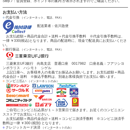
Step.7：会員登録、ポイント等の案内 が表示されますのでご確認ください。
お支払い方法
○
代金引換
（インターネット、電話、FAX）
配送業者：佐川急便
お支払総額＝商品代金合計＋送料＋代金引換手数料 ※代金引換手数料は、
一律 ￥330(税込)となります。商品の配送時に、現金で配送員にお支払いくださ
い。
○
銀行振込
（インターネット、電話、FAX）
三菱東京UFJ銀行 向島支店 普通口座 0017982 口座名義：フアツシヨ
ンポラリス ハシモト シゲル
上記口座へ、お客様本人の名義でお振込みお願いします。お支払総額＝商品
代金合計＋送料 ※振込手数料は、別途お客様負担でお支払い願います。
○
コンビニ払い
（インターネットのみ）
ご自宅にコンビニ払込票が１～３営業日で届きます。お近くのコンビニエン
スストアでお支払いください。
お支払総額＝商品代金合計＋送料＋コンビニ決済手数料 ※コンビニ決済手
数料は一律 ￥300 (税別) となります。
○
クレジットカード決済
（インターネットのみ）