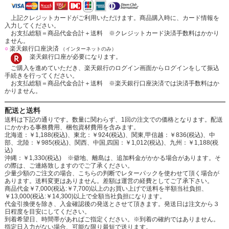
上記クレジットカードがご利用いただけます。商品購入時に、カード情報を
入力してください。
お支払総額＝商品代金合計＋送料 ※クレジットカード決済手数料はかかり
ません。
○
楽天銀行口座決済
（インターネットのみ）
楽天銀行口座が必要になります。
ご購入を進めていただき、楽天銀行のログイン画面からログインをして振込
手続きを行ってください。
お支払総額＝商品代金合計＋送料 ※楽天銀行口座決済では決済手数料はか
かりません。
配送と送料
送料は下記の通りです。数量に関わらず、1回の注文での価格となります。配送
にかかわる事務費用、梱包資材費用を含みます。
北海道：￥1,188(税込)、東北：￥924(税込)、関東,甲信越：￥836(税込)、中
部、北陸：￥985(税込)、関西、中国,四国：￥1,012(税込)、九州：￥1,188(税
込)
沖縄：￥1,330(税込) ※僻地、離島は、追加料金がかかる場合があります。そ
の際は、ご連絡致しますのでご了承ください。
少量少額のご注文の場合、こちらの判断でレターパックを使わせて頂く場合が
あります。送料変更はありません。差額は運営の経費としてご了承下さい。
商品代金￥7,000(税込:￥7,700)以上のお買い上げで送料を半額当社負担、
￥13,000(税込:￥14,300)以上で全額当社負担になります。
代金引換便を除き、入金確認後の発送とさせて頂きます。発送日は注文から３
日程度を目安にしてください。
到着希望日、時間帯があればご指定ください。※到着の確約ではありません。
指定日入力がない場合、可能な限り最短で送ります。