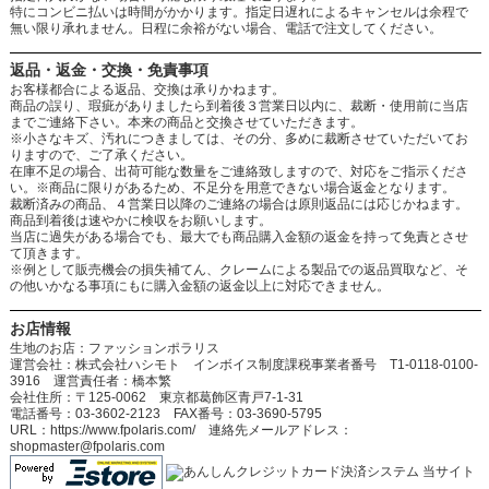
特にコンビニ払いは時間がかかります。指定日遅れによるキャンセルは余程で
無い限り承れません。日程に余裕がない場合、電話で注文してください。
返品・返金・交換・免責事項
お客様都合による返品、交換は承りかねます。
商品の誤り、瑕疵がありましたら到着後３営業日以内に、裁断・使用前に当店
までご連絡下さい。本来の商品と交換させていただきます。
※小さなキズ、汚れにつきましては、その分、多めに裁断させていただいてお
りますので、ご了承ください。
在庫不足の場合、出荷可能な数量をご連絡致しますので、対応をご指示くださ
い。※商品に限りがあるため、不足分を用意できない場合返金となります。
裁断済みの商品、４営業日以降のご連絡の場合は原則返品には応じかねます。
商品到着後は速やかに検収をお願いします。
当店に過失がある場合でも、最大でも商品購入金額の返金を持って免責とさせ
て頂きます。
※例として販売機会の損失補てん、クレームによる製品での返品買取など、そ
の他いかなる事項にもに購入金額の返金以上に対応できません。
お店情報
生地のお店：ファッションポラリス
運営会社：株式会社ハシモト インボイス制度課税事業者番号 T1-0118-0100-
3916 運営責任者：橋本繁
会社住所：〒125-0062 東京都葛飾区青戸7-1-31
電話番号：03-3602-2123 FAX番号：03-3690-5795
URL：https://www.fpolaris.com/ 連絡先メールアドレス：
shopmaster@fpolaris.com
当サイト