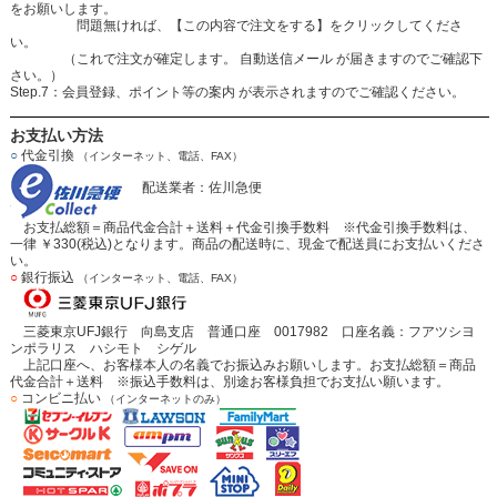
をお願いします。
問題無ければ、【この内容で注文をする】をクリックしてくださ
い。
（これで注文が確定します。 自動送信メール が届きますのでご確認下
さい。）
Step.7：会員登録、ポイント等の案内 が表示されますのでご確認ください。
お支払い方法
○
代金引換
（インターネット、電話、FAX）
配送業者：佐川急便
お支払総額＝商品代金合計＋送料＋代金引換手数料 ※代金引換手数料は、
一律 ￥330(税込)となります。商品の配送時に、現金で配送員にお支払いくださ
い。
○
銀行振込
（インターネット、電話、FAX）
三菱東京UFJ銀行 向島支店 普通口座 0017982 口座名義：フアツシヨ
ンポラリス ハシモト シゲル
上記口座へ、お客様本人の名義でお振込みお願いします。お支払総額＝商品
代金合計＋送料 ※振込手数料は、別途お客様負担でお支払い願います。
○
コンビニ払い
（インターネットのみ）