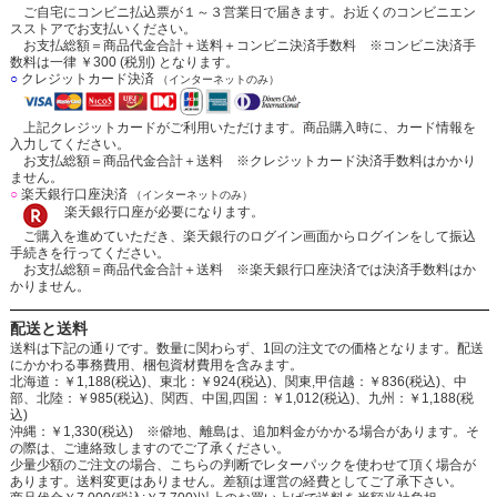
ご自宅にコンビニ払込票が１～３営業日で届きます。お近くのコンビニエン
スストアでお支払いください。
お支払総額＝商品代金合計＋送料＋コンビニ決済手数料 ※コンビニ決済手
数料は一律 ￥300 (税別) となります。
○
クレジットカード決済
（インターネットのみ）
上記クレジットカードがご利用いただけます。商品購入時に、カード情報を
入力してください。
お支払総額＝商品代金合計＋送料 ※クレジットカード決済手数料はかかり
ません。
○
楽天銀行口座決済
（インターネットのみ）
楽天銀行口座が必要になります。
ご購入を進めていただき、楽天銀行のログイン画面からログインをして振込
手続きを行ってください。
お支払総額＝商品代金合計＋送料 ※楽天銀行口座決済では決済手数料はか
かりません。
配送と送料
送料は下記の通りです。数量に関わらず、1回の注文での価格となります。配送
にかかわる事務費用、梱包資材費用を含みます。
北海道：￥1,188(税込)、東北：￥924(税込)、関東,甲信越：￥836(税込)、中
部、北陸：￥985(税込)、関西、中国,四国：￥1,012(税込)、九州：￥1,188(税
込)
沖縄：￥1,330(税込) ※僻地、離島は、追加料金がかかる場合があります。そ
の際は、ご連絡致しますのでご了承ください。
少量少額のご注文の場合、こちらの判断でレターパックを使わせて頂く場合が
あります。送料変更はありません。差額は運営の経費としてご了承下さい。