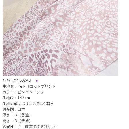
品番：Y4-502PB
●
生地名：Peトリコットプリント
カラー：ピンクベージュ
生地巾：130 cm
生地組成：ポリエステル100%
原産国：日本
厚さ：３（普通）
硬さ：３（普通）
遮光性：４（ほぼほぼ透けない）