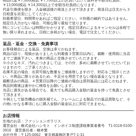
商品代金￥7,000(税込:￥7,700)以上のお買い上げで送料を半額当社負担、
￥13,000(税込:￥14,300)以上で全額当社負担になります。
代金引換便を除き、入金確認後の発送とさせて頂きます。発送日は注文から３
日程度を目安にしてください。
到着希望日、時間帯があればご指定ください。※到着の確約ではありません。
指定日入力がない場合、可能な限り最短で送ります。
特にコンビニ払いは時間がかかります。指定日遅れによるキャンセルは余程で
無い限り承れません。日程に余裕がない場合、電話で注文してください。
返品・返金・交換・免責事項
お客様都合による返品、交換は承りかねます。
商品の誤り、瑕疵がありましたら到着後３営業日以内に、裁断・使用前に当店
までご連絡下さい。本来の商品と交換させていただきます。
※小さなキズ、汚れにつきましては、その分、多めに裁断させていただいてお
りますので、ご了承ください。
在庫不足の場合、出荷可能な数量をご連絡致しますので、対応をご指示くださ
い。※商品に限りがあるため、不足分を用意できない場合返金となります。
裁断済みの商品、４営業日以降のご連絡の場合は原則返品には応じかねます。
商品到着後は速やかに検収をお願いします。
当店に過失がある場合でも、最大でも商品購入金額の返金を持って免責とさせ
て頂きます。
※例として販売機会の損失補てん、クレームによる製品での返品買取など、そ
の他いかなる事項にもに購入金額の返金以上に対応できません。
お店情報
生地のお店：ファッションポラリス
運営会社：株式会社ハシモト インボイス制度課税事業者番号 T1-0118-0100-
3916 運営責任者：橋本繁
会社住所：〒125-0062 東京都葛飾区青戸7-1-31