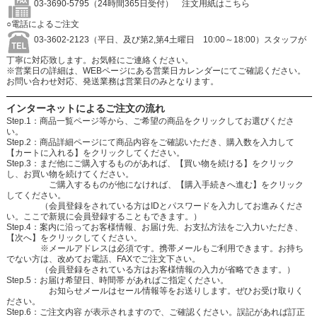
03-3690-5795（24時間365日受付）
注文用紙はこちら
○電話によるご注文
03-3602-2123（平日、及び第2,第4土曜日 10:00～18:00）スタッフが
丁寧に対応致します。お気軽にご連絡ください。
※営業日の詳細は、WEBページにある営業日カレンダーにてご確認ください。
お問い合わせ対応、発送業務は営業日のみとなります。
インターネットによるご注文の流れ
Step.1：商品一覧ページ等から、ご希望の商品をクリックしてお選びくださ
い。
Step.2：商品詳細ページにて商品内容をご確認いただき、購入数を入力して
【カートに入れる】をクリックしてください。
Step.3：まだ他にご購入するものがあれば、【買い物を続ける】をクリック
し、お買い物を続けてください。
ご購入するものが他になければ、【購入手続きへ進む】をクリック
してください。
（会員登録をされている方はIDとパスワードを入力してお進みくださ
い。ここで新規に会員登録することもできます。）
Step.4：案内に沿ってお客様情報、お届け先、お支払方法をご入力いただき、
【次へ】をクリックしてください。
※メールアドレスは必須です。携帯メールもご利用できます。お持ち
でない方は、改めてお電話、FAXでご注文下さい。
（会員登録をされている方はお客様情報の入力が省略できます。）
Step.5：お届け希望日、時間帯 があればご指定ください。
お知らせメールはセール情報等をお送りします。ぜひお受け取りく
ださい。
Step.6：ご注文内容 が表示されますので、ご確認ください。誤記があれば訂正