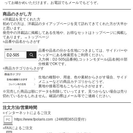
ってお確かめいただけます。お電話でもメールでもどうぞ。
商品のさがし方
○洋裁誌を見てくれた方
初めての方は、洋裁誌のタイアップページを見て訪れてきてくれた方が大半か
と思います。
発売中の洋裁誌に掲載してある生地や、お得なセットはトップページに掲載し
てあります。
→トップページ
○品番や品名からさがす
品番や品名の分かる生地につきましては、サイドバーや
ヘッダーにある検索窓をご利用ください。
入力例：D2-505(品番例),コットンモダール(品名例)※部
分検索でOKです。
○商品カテゴリからさがす
生地の種類や、用途、色や素材からさがす場合、サイド
メニューなどの商品カテゴリからどうぞ。
裏地や接着芯地もこちらからさがせます。
※完売した商品は順にデータを削除していってます。見つからない場合は売り
切れているかもしれません。確認の際はメール等でご連絡ください。
注文方法/営業時間
○インターネットによるご注文
https://www.fpolaris.com
（24時間365日受付）
○FAXによるご注文