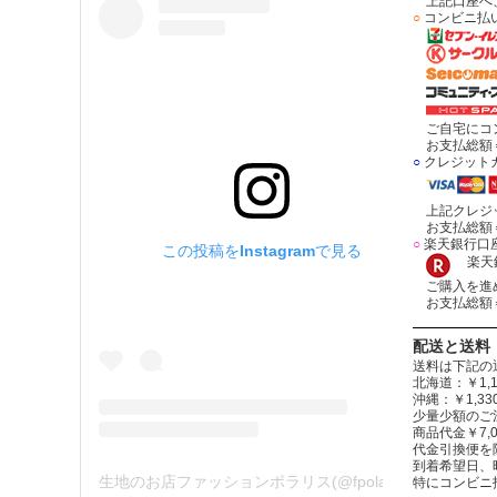
上記口座へ、
○
コンビニ払
ご自宅にコン
お支払総額＝
○
クレジット
上記クレジッ
お支払総額＝
○
楽天銀行口
この投稿をInstagramで見る
楽天銀
ご購入を進め
お支払総額＝
配送と送料
送料は下記の
北海道：￥1,1
沖縄：￥1,
少量少額のご
商品代金￥7,
代金引換便を
到着希望日、
生地のお店ファッションポラリス(@fpolaris_textile)がシェアした投稿
特にコンビニ