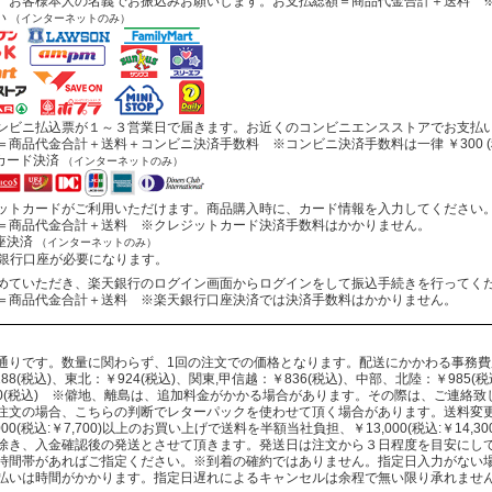
お客様本人の名義でお振込みお願いします。お支払総額＝商品代金合計＋送料 ※
い
（インターネットのみ）
ビニ払込票が１～３営業日で届きます。お近くのコンビニエンスストアでお支払
商品代金合計＋送料＋コンビニ決済手数料 ※コンビニ決済手数料は一律 ￥300 (
カード決済
（インターネットのみ）
トカードがご利用いただけます。商品購入時に、カード情報を入力してください
商品代金合計＋送料 ※クレジットカード決済手数料はかかりません。
座決済
（インターネットのみ）
行口座が必要になります。
ていただき、楽天銀行のログイン画面からログインをして振込手続きを行ってく
商品代金合計＋送料 ※楽天銀行口座決済では決済手数料はかかりません。
通りです。数量に関わらず、1回の注文での価格となります。配送にかかわる事務
88(税込)、東北：￥924(税込)、関東,甲信越：￥836(税込)、中部、北陸：￥985(税込
330(税込) ※僻地、離島は、追加料金がかかる場合があります。その際は、ご連絡
注文の場合、こちらの判断でレターパックを使わせて頂く場合があります。送料変
000(税込:￥7,700)以上のお買い上げで送料を半額当社負担、￥13,000(税込:￥14
除き、入金確認後の発送とさせて頂きます。発送日は注文から３日程度を目安にし
時間帯があればご指定ください。※到着の確約ではありません。指定日入力がない
払いは時間がかかります。指定日遅れによるキャンセルは余程で無い限り承れませ