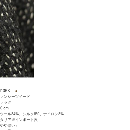
。
13BK
●
ァンシーツイード
ラック
0 cm
ウール84%、シルク8%、ナイロン8%
タリア※インポート反
やや厚い）