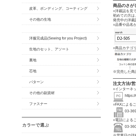
商品のさが
皮革、ボンディング、コーティング
○洋裁誌を見
初めての方は
その他の生地
発売中の洋裁
○品番や品名
洋服完成品(Sewing for you Project)
○商品カテゴ
生地のセット、アソート
裏地
芯地
※完売した商
パターン
注文方法/
○インターネ
その他の副資材
https:
ファスナー
○FAXによる
03-3
○電話による
カラーで選ぶ
03-3
※営業日の詳