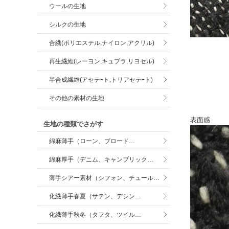
ウールの生地
シルクの生地
合繊(ポリエステル,ナイロン,アクリル)
再生繊維(レーヨン,キュプラ,リヨセル)
半合成繊維(アセテｰト,トリアセテｰト)
その他の素材の生地
表面感
生地の種類でさがす
綿麻薄手（ローン、ブロード…
綿麻厚手（デニム、キャンブリック…
薄手シアー素材（シフォン、チュール…
化繊薄手春夏（サテン、デシン…
化繊薄手秋冬（タフタ、ツイル…