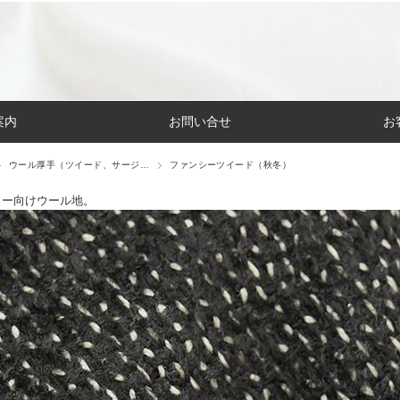
案内
お問い合せ
お
ウール厚手（ツイード、サージ…
ファンシーツイード（秋冬）
ター向けウール地。