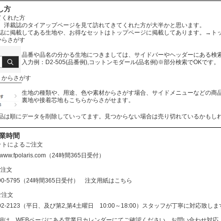
し方
てくれた方
、洋裁誌のタイアップページを見て訪れてきてくれた方が大半かと思います。
誌に掲載してある生地や、お得なセットはトップページに掲載してあります。
→ト
からさがす
品番や品名の分かる生地につきましては、サイドバーやヘッダーにある検
入力例：D2-505(品番例),コットンモダール(品名例)※部分検索でOKです。
リからさがす
生地の種類や、用途、色や素材からさがす場合、サイドメニューなどの商
裏地や接着芯地もこちらからさがせます。
品は順にデータを削除していってます。見つからない場合は売り切れているかもし
営業時間
ットによるご注文
//www.fpolaris.com
（24時間365日受付）
ご注文
690-5795（24時間365日受付）
注文用紙はこちら
ご注文
602-2123（平日、及び第2,第4土曜日 10:00～18:00）スタッフが丁寧に対応
細は、WEBページにある営業日カレンダーにてご確認ください。お問い合わせ対応