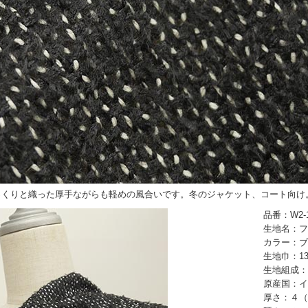
っくりと織った厚手ながらも軽めの風合いです。冬のジャケット、コート向け
品番：W2-1
生地名：フ
カラー：ブ
生地巾：13
生地組成：
原産国：イ
厚さ：４（