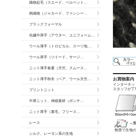
織物起毛（スエード、ベルベット…
柄織物（ジャカード、ファンシー…
ブラックフォーマル
化繊中厚手（アウター、ユニフォーム…
ウール薄手（トロピカル、スーツ地…
ウール厚手（ツイード、サージ…
ニット薄手春夏（天竺、スムース…
お買物案内
ニット薄手秋冬（ベア、ウール天竺…
インターネットに
スタッフが丁
プリントニット
中厚ニット、伸縮素材（ポンチ…
ニット厚手（裏毛、フリース…
レース
→
無償で生地
シルク、レーヨン系の生地