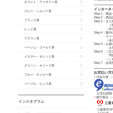
ホワイト・アイボリー系
インターネ
グレー・シルバー系
Step.1
Step.2
ブラック系
Step.3
ご購入する
（会員登録を
レッド系
Step.4
※メールアド
ブラウン系
（会員登録
Step.5：
ベージュ・ゴールド系
お知らせメ
Step.6
問題無けれ
イエロー・オレンジ系
（これで注
Step.7：
グリーン・オリーブ系
お支払い方
ブルー・ネイビー系
○
代金引換
（
パープル・ピンク系
お支払総額＝
○
銀行振込
（
インスタグラム
三菱東京UF