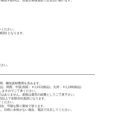
振込手数料は、別途お客様負担でお支払い願います。
いください。
税別) となります。
。
ださい。
費用、梱包資材費用を含みます。
)、関西、中国,四国：￥1,012(税込)、九州：￥1,188(税込)
致しますのでご了承ください。
更はありません。差額は運営の経費としてご了承下さい。
,300)以上で全額当社負担になります。
てください。
場合、可能な限り最短で送ります。
ん。日程に余裕がない場合、電話で注文してください。