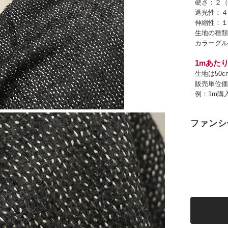
硬さ：２（
遮光性：４
伸縮性：１
生地の種類
カラーグル
1mあたり
生地は50
販売単位価
例：1m購
ファンシ