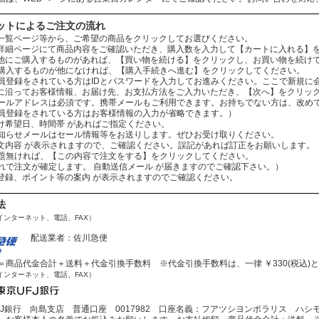
ットによるご注文の流れ
：商品一覧ページ等から、ご希望の商品をクリックしてお選びください。
：商品詳細ページにて商品内容をご確認いただき、購入数を入力して【カートに入れる】
：まだ他にご購入するものがあれば、【買い物を続ける】をクリックし、お買い物を続け
ものが他になければ、【購入手続きへ進む】をクリックしてください。
されている方はIDとパスワードを入力してお進みください。ここで新規に会
：案内に沿ってお客様情報、お届け先、お支払方法をご入力いただき、【次へ】をクリッ
レスは必須です。携帯メールもご利用できます。お持ちでない方は、改めてお
をされている方はお客様情報の入力が省略できます。）
お届け希望日、時間帯 があればご指定ください。
ールはセール情報等をお送りします。ぜひお受け取りください。
：ご注文内容 が表示されますので、ご確認ください。誤記があれば訂正をお願いします。
ば、【この内容で注文をする】をクリックしてください。
文が確定します。 自動送信メール が届きますのでご確認下さい。）
会員登録、ポイント等の案内 が表示されますのでご確認ください。
法
インターネット、電話、FAX）
配送業者：佐川急便
商品代金合計＋送料＋代金引換手数料 ※代金引換手数料は、一律 ￥330(税込)
インターネット、電話、FAX）
J銀行 向島支店 普通口座 0017982 口座名義：フアツシヨンポラリス ハシ