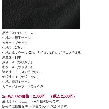
品番：W1-902BK
●
生地名：厚手サージ
カラー：ブラック
生地巾：145 cm
生地組成：ウール72%、ナイロン22%、ポリエステル6%
原産国：日本
厚さ：４（やや厚い）
硬さ：４（やや硬い）
遮光性：５（全く透けない）
伸縮性：１（伸縮しない）
生地の種類：サージ
カラーグループ：ブラック系
1mあたりの価格：2,300円 （税込 2,530円）
生地は50cm以上、10cm単位の販売です。
販売単位価格も10cm単位で表示してあります。