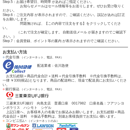
Step.5：お届け希望日、時間帯 があればご指定ください。
お知らせメールはセール情報等をお送りします。ぜひお受け取りく
ださい。
Step.6：ご注文内容 が表示されますので、ご確認ください。誤記があれば訂正
をお願いします。
問題無ければ、【この内容で注文をする】をクリックしてくださ
い。
（これで注文が確定します。 自動送信メール が届きますのでご確認下
さい。）
Step.7：会員登録、ポイント等の案内 が表示されますのでご確認ください。
お支払い方法
○
代金引換
（インターネット、電話、FAX）
配送業者：佐川急便
お支払総額＝商品代金合計＋送料＋代金引換手数料 ※代金引換手数料は、
一律 ￥330(税込)となります。商品の配送時に、現金で配送員にお支払いくださ
い。
○
銀行振込
（インターネット、電話、FAX）
三菱東京UFJ銀行 向島支店 普通口座 0017982 口座名義：フアツシヨ
ンポラリス ハシモト シゲル
上記口座へ、お客様本人の名義でお振込みお願いします。お支払総額＝商品
代金合計＋送料 ※振込手数料は、別途お客様負担でお支払い願います。
○
コンビニ払い
（インターネットのみ）