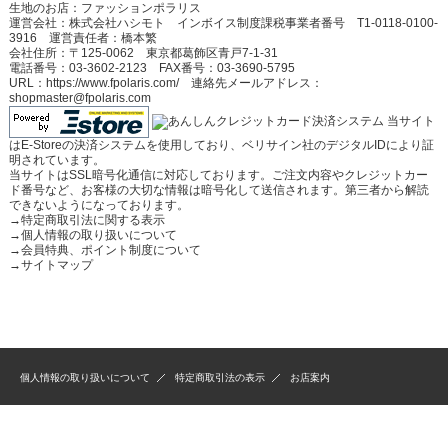
生地のお店：ファッションポラリス
運営会社：株式会社ハシモト インボイス制度課税事業者番号 T1-0118-0100-
3916 運営責任者：橋本繁
会社住所：〒125-0062 東京都葛飾区青戸7-1-31
電話番号：03-3602-2123 FAX番号：03-3690-5795
URL：https://www.fpolaris.com/ 連絡先メールアドレス：
shopmaster@fpolaris.com
当サイト
はE-Storeの決済システムを使用しており、ベリサイン社のデジタルIDにより証
明されています。
当サイトはSSL暗号化通信に対応しております。ご注文内容やクレジットカー
ド番号など、お客様の大切な情報は暗号化して送信されます。第三者から解読
できないようになっております。
→
特定商取引法に関する表示
→
個人情報の取り扱いについて
→
会員特典、ポイント制度について
→
サイトマップ
個人情報の取り扱いについて
特定商取引法の表示
お店案内
(C)2009-2025 Fashion Polaris All Rights Reserved