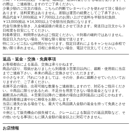
の際は、ご連絡致しますのでご了承ください。
少量少額のご注文の場合、こちらの判断でレターパックを使わせて頂く場合が
あります。送料変更はありません。差額は運営の経費としてご了承下さい。
商品代金￥7,000(税込:￥7,700)以上のお買い上げで送料を半額当社負担、
￥13,000(税込:￥14,300)以上で全額当社負担になります。
代金引換便を除き、入金確認後の発送とさせて頂きます。発送日は注文から３
日程度を目安にしてください。
到着希望日、時間帯があればご指定ください。※到着の確約ではありません。
指定日入力がない場合、可能な限り最短で送ります。
特にコンビニ払いは時間がかかります。指定日遅れによるキャンセルは余程で
無い限り承れません。日程に余裕がない場合、電話で注文してください。
返品・返金・交換・免責事項
お客様都合による返品、交換は承りかねます。
商品の誤り、瑕疵がありましたら到着後３営業日以内に、裁断・使用前に当店
までご連絡下さい。本来の商品と交換させていただきます。
※小さなキズ、汚れにつきましては、その分、多めに裁断させていただいてお
りますので、ご了承ください。
在庫不足の場合、出荷可能な数量をご連絡致しますので、対応をご指示くださ
い。※商品に限りがあるため、不足分を用意できない場合返金となります。
裁断済みの商品、４営業日以降のご連絡の場合は原則返品には応じかねます。
商品到着後は速やかに検収をお願いします。
当店に過失がある場合でも、最大でも商品購入金額の返金を持って免責とさせ
て頂きます。
※例として販売機会の損失補てん、クレームによる製品での返品買取など、そ
の他いかなる事項にもに購入金額の返金以上に対応できません。
お店情報