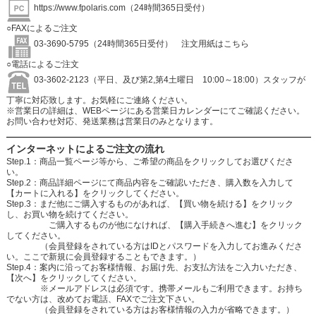
https://www.fpolaris.com
（24時間365日受付）
○FAXによるご注文
03-3690-5795（24時間365日受付）
注文用紙はこちら
○電話によるご注文
03-3602-2123（平日、及び第2,第4土曜日 10:00～18:00）スタッフが
丁寧に対応致します。お気軽にご連絡ください。
※営業日の詳細は、WEBページにある営業日カレンダーにてご確認ください。
お問い合わせ対応、発送業務は営業日のみとなります。
インターネットによるご注文の流れ
Step.1：商品一覧ページ等から、ご希望の商品をクリックしてお選びくださ
い。
Step.2：商品詳細ページにて商品内容をご確認いただき、購入数を入力して
【カートに入れる】をクリックしてください。
Step.3：まだ他にご購入するものがあれば、【買い物を続ける】をクリック
し、お買い物を続けてください。
ご購入するものが他になければ、【購入手続きへ進む】をクリック
してください。
（会員登録をされている方はIDとパスワードを入力してお進みくださ
い。ここで新規に会員登録することもできます。）
Step.4：案内に沿ってお客様情報、お届け先、お支払方法をご入力いただき、
【次へ】をクリックしてください。
※メールアドレスは必須です。携帯メールもご利用できます。お持ち
でない方は、改めてお電話、FAXでご注文下さい。
（会員登録をされている方はお客様情報の入力が省略できます。）