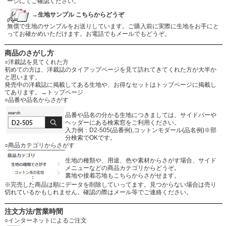
ージにてご確認ください。
→生地サンプル こちらからどうぞ
無償で生地のサンプルをお送りしています。ご購入前に実際に生地をお手にと
ってお確かめいただけます。お電話でもメールでもどうぞ。
商品のさがし方
○洋裁誌を見てくれた方
初めての方は、洋裁誌のタイアップページを見て訪れてきてくれた方が大半か
と思います。
発売中の洋裁誌に掲載してある生地や、お得なセットはトップページに掲載し
てあります。
→トップページ
○品番や品名からさがす
品番や品名の分かる生地につきましては、サイドバーや
ヘッダーにある検索窓をご利用ください。
入力例：D2-505(品番例),コットンモダール(品名例)※部
分検索でOKです。
○商品カテゴリからさがす
生地の種類や、用途、色や素材からさがす場合、サイド
メニューなどの商品カテゴリからどうぞ。
裏地や接着芯地もこちらからさがせます。
※完売した商品は順にデータを削除していってます。見つからない場合は売り
切れているかもしれません。確認の際はメール等でご連絡ください。
注文方法/営業時間
○インターネットによるご注文