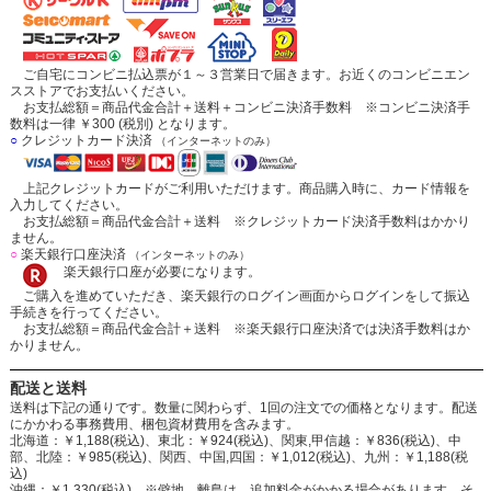
ご自宅にコンビニ払込票が１～３営業日で届きます。お近くのコンビニエン
スストアでお支払いください。
お支払総額＝商品代金合計＋送料＋コンビニ決済手数料 ※コンビニ決済手
数料は一律 ￥300 (税別) となります。
○
クレジットカード決済
（インターネットのみ）
上記クレジットカードがご利用いただけます。商品購入時に、カード情報を
入力してください。
お支払総額＝商品代金合計＋送料 ※クレジットカード決済手数料はかかり
ません。
○
楽天銀行口座決済
（インターネットのみ）
楽天銀行口座が必要になります。
ご購入を進めていただき、楽天銀行のログイン画面からログインをして振込
手続きを行ってください。
お支払総額＝商品代金合計＋送料 ※楽天銀行口座決済では決済手数料はか
かりません。
配送と送料
送料は下記の通りです。数量に関わらず、1回の注文での価格となります。配送
にかかわる事務費用、梱包資材費用を含みます。
北海道：￥1,188(税込)、東北：￥924(税込)、関東,甲信越：￥836(税込)、中
部、北陸：￥985(税込)、関西、中国,四国：￥1,012(税込)、九州：￥1,188(税
込)
沖縄：￥1,330(税込) ※僻地、離島は、追加料金がかかる場合があります。そ