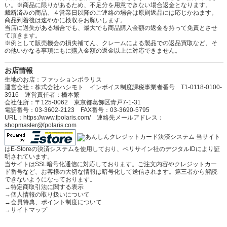
い。※商品に限りがあるため、不足分を用意できない場合返金となります。
裁断済みの商品、４営業日以降のご連絡の場合は原則返品には応じかねます。
商品到着後は速やかに検収をお願いします。
当店に過失がある場合でも、最大でも商品購入金額の返金を持って免責とさせ
て頂きます。
※例として販売機会の損失補てん、クレームによる製品での返品買取など、そ
の他いかなる事項にもに購入金額の返金以上に対応できません。
お店情報
生地のお店：ファッションポラリス
運営会社：株式会社ハシモト インボイス制度課税事業者番号 T1-0118-0100-
3916 運営責任者：橋本繁
会社住所：〒125-0062 東京都葛飾区青戸7-1-31
電話番号：03-3602-2123 FAX番号：03-3690-5795
URL：https://www.fpolaris.com/ 連絡先メールアドレス：
shopmaster@fpolaris.com
当サイト
はE-Storeの決済システムを使用しており、ベリサイン社のデジタルIDにより証
明されています。
当サイトはSSL暗号化通信に対応しております。ご注文内容やクレジットカー
ド番号など、お客様の大切な情報は暗号化して送信されます。第三者から解読
できないようになっております。
→
特定商取引法に関する表示
→
個人情報の取り扱いについて
→
会員特典、ポイント制度について
→
サイトマップ