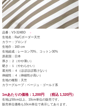
品番：V3-324BD
●
生地名：Ra/Cボーダー天竺
カラー：ブロンド
生地巾：160 cm
生地組成：レーヨン70%、コットン30%
原産国：日本
厚さ：２（やや薄い）
硬さ：１（やわらかい）
遮光性：４（ほぼほぼ透けない）
伸縮性：４（伸縮性が高い）
生地の種類：天竺
カラーグループ：ベージュ・ゴールド系
1mあたりの価格：1,200円 （税込 1,320円）
生地は50cm以上、10cm単位の販売です。
販売単位価格も10cm単位で表示してあります。