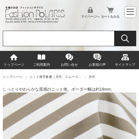
マイページへ
カートをみる
トップページ
ご利用案内
お問い合せ
お客様の声
サイトマップ
トップページ
ニット薄手春夏（天竺、スムース…
天竺
しっとりやわらかな質感のニット地。ボーダー幅は約14mm。