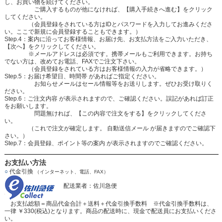
し、お買い物を続けてください。
ご購入するものが他になければ、【購入手続きへ進む】をクリック
してください。
（会員登録をされている方はIDとパスワードを入力してお進みくださ
い。ここで新規に会員登録することもできます。）
Step.4：案内に沿ってお客様情報、お届け先、お支払方法をご入力いただき、
【次へ】をクリックしてください。
※メールアドレスは必須です。携帯メールもご利用できます。お持ち
でない方は、改めてお電話、FAXでご注文下さい。
（会員登録をされている方はお客様情報の入力が省略できます。）
Step.5：お届け希望日、時間帯 があればご指定ください。
お知らせメールはセール情報等をお送りします。ぜひお受け取りく
ださい。
Step.6：ご注文内容 が表示されますので、ご確認ください。誤記があれば訂正
をお願いします。
問題無ければ、【この内容で注文をする】をクリックしてくださ
い。
（これで注文が確定します。 自動送信メール が届きますのでご確認下
さい。）
Step.7：会員登録、ポイント等の案内 が表示されますのでご確認ください。
お支払い方法
○
代金引換
（インターネット、電話、FAX）
配送業者：佐川急便
お支払総額＝商品代金合計＋送料＋代金引換手数料 ※代金引換手数料は、
一律 ￥330(税込)となります。商品の配送時に、現金で配送員にお支払いくださ
い。