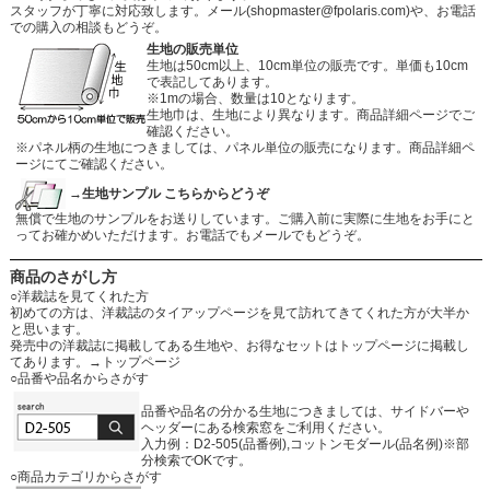
スタッフが丁寧に対応致します。メール
(shopmaster@fpolaris.com)
や、お電話
での購入の相談もどうぞ。
生地の販売単位
生地は50cm以上、10cm単位の販売です。単価も10cm
で表記してあります。
※1mの場合、数量は10となります。
生地巾は、生地により異なります。商品詳細ページでご
確認ください。
※パネル柄の生地につきましては、パネル単位の販売になります。商品詳細ペ
ージにてご確認ください。
→生地サンプル こちらからどうぞ
無償で生地のサンプルをお送りしています。ご購入前に実際に生地をお手にと
ってお確かめいただけます。お電話でもメールでもどうぞ。
商品のさがし方
○洋裁誌を見てくれた方
初めての方は、洋裁誌のタイアップページを見て訪れてきてくれた方が大半か
と思います。
発売中の洋裁誌に掲載してある生地や、お得なセットはトップページに掲載し
てあります。
→トップページ
○品番や品名からさがす
品番や品名の分かる生地につきましては、サイドバーや
ヘッダーにある検索窓をご利用ください。
入力例：D2-505(品番例),コットンモダール(品名例)※部
分検索でOKです。
○商品カテゴリからさがす