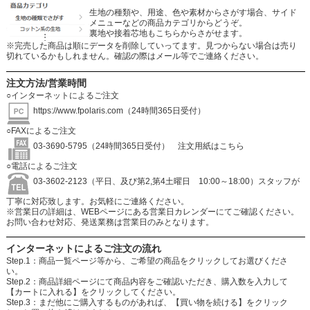
生地の種類や、用途、色や素材からさがす場合、サイド
メニューなどの商品カテゴリからどうぞ。
裏地や接着芯地もこちらからさがせます。
※完売した商品は順にデータを削除していってます。見つからない場合は売り
切れているかもしれません。確認の際はメール等でご連絡ください。
注文方法/営業時間
○インターネットによるご注文
https://www.fpolaris.com
（24時間365日受付）
○FAXによるご注文
03-3690-5795（24時間365日受付）
注文用紙はこちら
○電話によるご注文
03-3602-2123（平日、及び第2,第4土曜日 10:00～18:00）スタッフが
丁寧に対応致します。お気軽にご連絡ください。
※営業日の詳細は、WEBページにある営業日カレンダーにてご確認ください。
お問い合わせ対応、発送業務は営業日のみとなります。
インターネットによるご注文の流れ
Step.1：商品一覧ページ等から、ご希望の商品をクリックしてお選びくださ
い。
Step.2：商品詳細ページにて商品内容をご確認いただき、購入数を入力して
【カートに入れる】をクリックしてください。
Step.3：まだ他にご購入するものがあれば、【買い物を続ける】をクリック