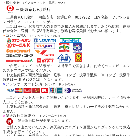
○
銀行振込
（インターネット、電話、FAX）
三菱東京UFJ銀行 向島支店 普通口座 0017982 口座名義：フアツシヨ
ンポラリス ハシモト シゲル
上記口座へ、お客様本人の名義でお振込みお願いします。お支払総額＝商品
代金合計＋送料 ※振込手数料は、別途お客様負担でお支払い願います。
○
コンビニ払い
（インターネットのみ）
ご自宅にコンビニ払込票が１～３営業日で届きます。お近くのコンビニエン
スストアでお支払いください。
お支払総額＝商品代金合計＋送料＋コンビニ決済手数料 ※コンビニ決済手
数料は一律 ￥300 (税別) となります。
○
クレジットカード決済
（インターネットのみ）
上記クレジットカードがご利用いただけます。商品購入時に、カード情報を
入力してください。
お支払総額＝商品代金合計＋送料 ※クレジットカード決済手数料はかかり
ません。
○
楽天銀行口座決済
（インターネットのみ）
楽天銀行口座が必要になります。
ご購入を進めていただき、楽天銀行のログイン画面からログインをして振込
手続きを行ってください。