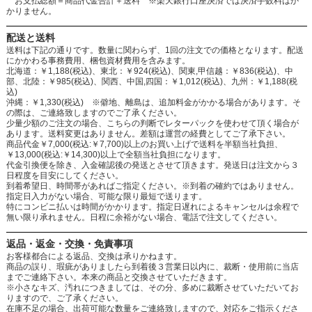
お支払総額＝商品代金合計＋送料 ※楽天銀行口座決済では決済手数料はか
かりません。
配送と送料
送料は下記の通りです。数量に関わらず、1回の注文での価格となります。配送
にかかわる事務費用、梱包資材費用を含みます。
北海道：￥1,188(税込)、東北：￥924(税込)、関東,甲信越：￥836(税込)、中
部、北陸：￥985(税込)、関西、中国,四国：￥1,012(税込)、九州：￥1,188(税
込)
沖縄：￥1,330(税込) ※僻地、離島は、追加料金がかかる場合があります。そ
の際は、ご連絡致しますのでご了承ください。
少量少額のご注文の場合、こちらの判断でレターパックを使わせて頂く場合が
あります。送料変更はありません。差額は運営の経費としてご了承下さい。
商品代金￥7,000(税込:￥7,700)以上のお買い上げで送料を半額当社負担、
￥13,000(税込:￥14,300)以上で全額当社負担になります。
代金引換便を除き、入金確認後の発送とさせて頂きます。発送日は注文から３
日程度を目安にしてください。
到着希望日、時間帯があればご指定ください。※到着の確約ではありません。
指定日入力がない場合、可能な限り最短で送ります。
特にコンビニ払いは時間がかかります。指定日遅れによるキャンセルは余程で
無い限り承れません。日程に余裕がない場合、電話で注文してください。
返品・返金・交換・免責事項
お客様都合による返品、交換は承りかねます。
商品の誤り、瑕疵がありましたら到着後３営業日以内に、裁断・使用前に当店
までご連絡下さい。本来の商品と交換させていただきます。
※小さなキズ、汚れにつきましては、その分、多めに裁断させていただいてお
りますので、ご了承ください。
在庫不足の場合、出荷可能な数量をご連絡致しますので、対応をご指示くださ