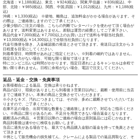
北海道：￥1,188(税込)、東北：￥924(税込)、関東,甲信越：￥836(税込)、中
部、北陸：￥985(税込)、関西、中国,四国：￥1,012(税込)、九州：￥1,188(税
込)
沖縄：￥1,330(税込) ※僻地、離島は、追加料金がかかる場合があります。そ
の際は、ご連絡致しますのでご了承ください。
少量少額のご注文の場合、こちらの判断でレターパックを使わせて頂く場合が
あります。送料変更はありません。差額は運営の経費としてご了承下さい。
商品代金￥7,000(税込:￥7,700)以上のお買い上げで送料を半額当社負担、
￥13,000(税込:￥14,300)以上で全額当社負担になります。
代金引換便を除き、入金確認後の発送とさせて頂きます。発送日は注文から３
日程度を目安にしてください。
到着希望日、時間帯があればご指定ください。※到着の確約ではありません。
指定日入力がない場合、可能な限り最短で送ります。
特にコンビニ払いは時間がかかります。指定日遅れによるキャンセルは余程で
無い限り承れません。日程に余裕がない場合、電話で注文してください。
返品・返金・交換・免責事項
お客様都合による返品、交換は承りかねます。
商品の誤り、瑕疵がありましたら到着後３営業日以内に、裁断・使用前に当店
までご連絡下さい。本来の商品と交換させていただきます。
※小さなキズ、汚れにつきましては、その分、多めに裁断させていただいてお
りますので、ご了承ください。
在庫不足の場合、出荷可能な数量をご連絡致しますので、対応をご指示くださ
い。※商品に限りがあるため、不足分を用意できない場合返金となります。
裁断済みの商品、４営業日以降のご連絡の場合は原則返品には応じかねます。
商品到着後は速やかに検収をお願いします。
当店に過失がある場合でも、最大でも商品購入金額の返金を持って免責とさせ
て頂きます。
※例として販売機会の損失補てん、クレームによる製品での返品買取など、そ