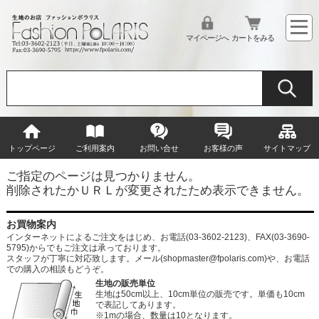
マイページへ
カートをみる
トップページ
ご利用案内
お問い合せ
お客様の声
サイトマップ
ご指定のページは見つかりません。
削除されたかＵＲＬが変更されたため表示できません。
お買物案内
インターネットによるご注文をはじめ、お電話(03-3602-2123)、FAX(03-3690-
5795)からでもご注文は承っております。
スタッフが丁寧に対応致します。メール
(shopmaster@fpolaris.com)
や、お電話
での購入の相談もどうぞ。
生地の販売単位
生地は50cm以上、10cm単位の販売です。単価も10cm
で表記してあります。
※1mの場合、数量は10となります。