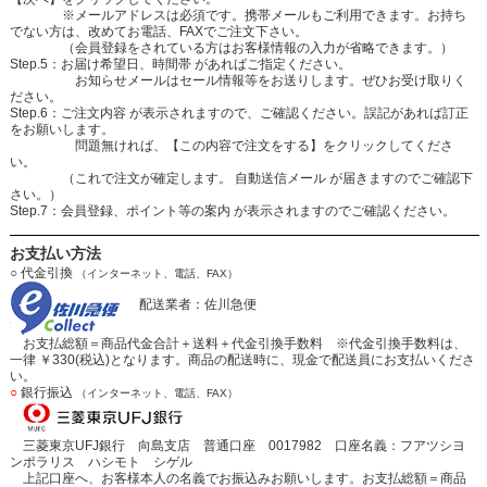
※メールアドレスは必須です。携帯メールもご利用できます。お持ち
でない方は、改めてお電話、FAXでご注文下さい。
（会員登録をされている方はお客様情報の入力が省略できます。）
Step.5：お届け希望日、時間帯 があればご指定ください。
お知らせメールはセール情報等をお送りします。ぜひお受け取りく
ださい。
Step.6：ご注文内容 が表示されますので、ご確認ください。誤記があれば訂正
をお願いします。
問題無ければ、【この内容で注文をする】をクリックしてくださ
い。
（これで注文が確定します。 自動送信メール が届きますのでご確認下
さい。）
Step.7：会員登録、ポイント等の案内 が表示されますのでご確認ください。
お支払い方法
○
代金引換
（インターネット、電話、FAX）
配送業者：佐川急便
お支払総額＝商品代金合計＋送料＋代金引換手数料 ※代金引換手数料は、
一律 ￥330(税込)となります。商品の配送時に、現金で配送員にお支払いくださ
い。
○
銀行振込
（インターネット、電話、FAX）
三菱東京UFJ銀行 向島支店 普通口座 0017982 口座名義：フアツシヨ
ンポラリス ハシモト シゲル
上記口座へ、お客様本人の名義でお振込みお願いします。お支払総額＝商品