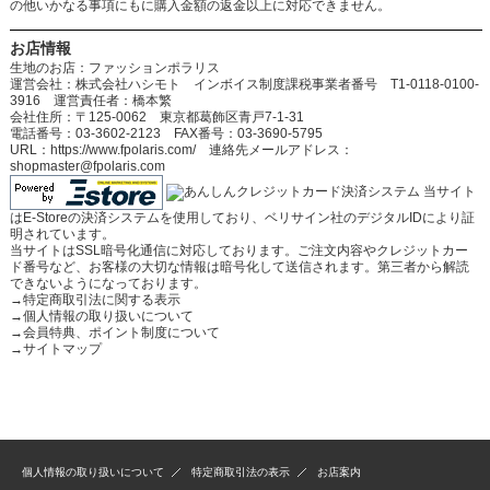
の他いかなる事項にもに購入金額の返金以上に対応できません。
お店情報
生地のお店：ファッションポラリス
運営会社：株式会社ハシモト インボイス制度課税事業者番号 T1-0118-0100-
3916 運営責任者：橋本繁
会社住所：〒125-0062 東京都葛飾区青戸7-1-31
電話番号：03-3602-2123 FAX番号：03-3690-5795
URL：https://www.fpolaris.com/ 連絡先メールアドレス：
shopmaster@fpolaris.com
当サイト
はE-Storeの決済システムを使用しており、ベリサイン社のデジタルIDにより証
明されています。
当サイトはSSL暗号化通信に対応しております。ご注文内容やクレジットカー
ド番号など、お客様の大切な情報は暗号化して送信されます。第三者から解読
できないようになっております。
→
特定商取引法に関する表示
→
個人情報の取り扱いについて
→
会員特典、ポイント制度について
→
サイトマップ
個人情報の取り扱いについて
特定商取引法の表示
お店案内