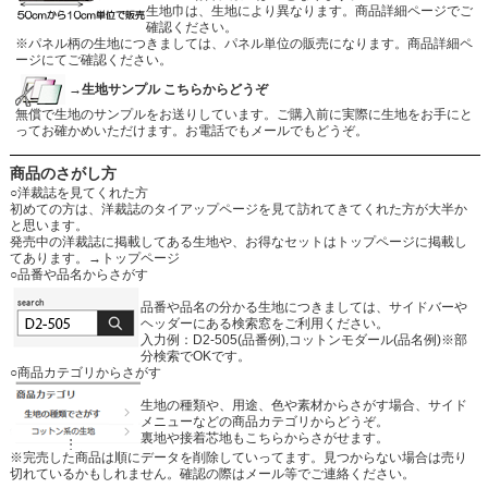
生地巾は、生地により異なります。商品詳細ページでご
確認ください。
※パネル柄の生地につきましては、パネル単位の販売になります。商品詳細ペ
ージにてご確認ください。
→生地サンプル こちらからどうぞ
無償で生地のサンプルをお送りしています。ご購入前に実際に生地をお手にと
ってお確かめいただけます。お電話でもメールでもどうぞ。
商品のさがし方
○洋裁誌を見てくれた方
初めての方は、洋裁誌のタイアップページを見て訪れてきてくれた方が大半か
と思います。
発売中の洋裁誌に掲載してある生地や、お得なセットはトップページに掲載し
てあります。
→トップページ
○品番や品名からさがす
品番や品名の分かる生地につきましては、サイドバーや
ヘッダーにある検索窓をご利用ください。
入力例：D2-505(品番例),コットンモダール(品名例)※部
分検索でOKです。
○商品カテゴリからさがす
生地の種類や、用途、色や素材からさがす場合、サイド
メニューなどの商品カテゴリからどうぞ。
裏地や接着芯地もこちらからさがせます。
※完売した商品は順にデータを削除していってます。見つからない場合は売り
切れているかもしれません。確認の際はメール等でご連絡ください。