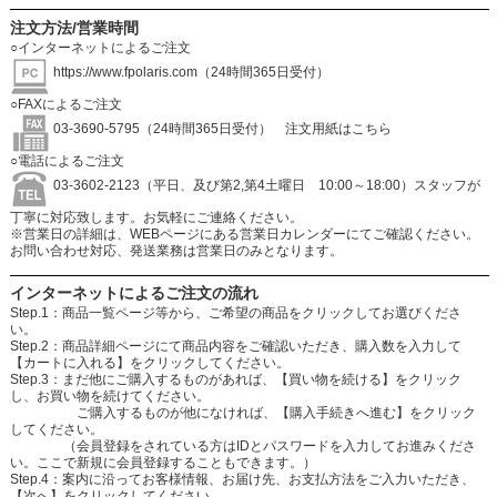
注文方法/営業時間
○インターネットによるご注文
https://www.fpolaris.com
（24時間365日受付）
○FAXによるご注文
03-3690-5795（24時間365日受付）
注文用紙はこちら
○電話によるご注文
03-3602-2123（平日、及び第2,第4土曜日 10:00～18:00）スタッフが
丁寧に対応致します。お気軽にご連絡ください。
※営業日の詳細は、WEBページにある営業日カレンダーにてご確認ください。
お問い合わせ対応、発送業務は営業日のみとなります。
インターネットによるご注文の流れ
Step.1：商品一覧ページ等から、ご希望の商品をクリックしてお選びくださ
い。
Step.2：商品詳細ページにて商品内容をご確認いただき、購入数を入力して
【カートに入れる】をクリックしてください。
Step.3：まだ他にご購入するものがあれば、【買い物を続ける】をクリック
し、お買い物を続けてください。
ご購入するものが他になければ、【購入手続きへ進む】をクリック
してください。
（会員登録をされている方はIDとパスワードを入力してお進みくださ
い。ここで新規に会員登録することもできます。）
Step.4：案内に沿ってお客様情報、お届け先、お支払方法をご入力いただき、
【次へ】をクリックしてください。