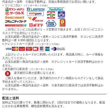
代金合計＋送料 ※振込手数料は、別途お客様負担でお支払い願います。
○
コンビニ払い
（インターネットのみ）
ご自宅にコンビニ払込票が１～３営業日で届きます。お近くのコンビニエン
スストアでお支払いください。
お支払総額＝商品代金合計＋送料＋コンビニ決済手数料 ※コンビニ決済手
数料は一律 ￥300 (税別) となります。
○
クレジットカード決済
（インターネットのみ）
上記クレジットカードがご利用いただけます。商品購入時に、カード情報を
入力してください。
お支払総額＝商品代金合計＋送料 ※クレジットカード決済手数料はかかり
ません。
○
楽天銀行口座決済
（インターネットのみ）
楽天銀行口座が必要になります。
ご購入を進めていただき、楽天銀行のログイン画面からログインをして振込
手続きを行ってください。
お支払総額＝商品代金合計＋送料 ※楽天銀行口座決済では決済手数料はか
かりません。
配送と送料
送料は下記の通りです。数量に関わらず、1回の注文での価格となります。配送
にかかわる事務費用、梱包資材費用を含みます。