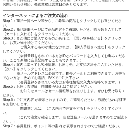
お問い合わせ対応、発送業務は営業日のみとなります。
インターネットによるご注文の流れ
Step.1：商品一覧ページ等から、ご希望の商品をクリックしてお選びくださ
い。
Step.2：商品詳細ページにて商品内容をご確認いただき、購入数を入力して
【カートに入れる】をクリックしてください。
Step.3：まだ他にご購入するものがあれば、【買い物を続ける】をクリック
し、お買い物を続けてください。
ご購入するものが他になければ、【購入手続きへ進む】をクリック
してください。
（会員登録をされている方はIDとパスワードを入力してお進みくださ
い。ここで新規に会員登録することもできます。）
Step.4：案内に沿ってお客様情報、お届け先、お支払方法をご入力いただき、
【次へ】をクリックしてください。
※メールアドレスは必須です。携帯メールもご利用できます。お持ち
でない方は、改めてお電話、FAXでご注文下さい。
（会員登録をされている方はお客様情報の入力が省略できます。）
Step.5：お届け希望日、時間帯 があればご指定ください。
お知らせメールはセール情報等をお送りします。ぜひお受け取りく
ださい。
Step.6：ご注文内容 が表示されますので、ご確認ください。誤記があれば訂正
をお願いします。
問題無ければ、【この内容で注文をする】をクリックしてくださ
い。
（これで注文が確定します。 自動送信メール が届きますのでご確認下
さい。）
Step.7：会員登録、ポイント等の案内 が表示されますのでご確認ください。