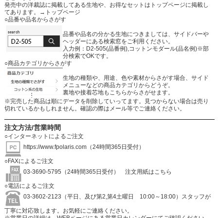
発売中の洋裁誌に掲載してある生地や、お得なセットはトップページに掲載し
てあります。
→トップページ
○品番や品名からさがす
品番や品名の分かる生地につきましては、サイドバーや
ヘッダーにある検索窓をご利用ください。
入力例：D2-505(品番例),コットンモダール(品名例)※部
分検索でOKです。
○商品カテゴリからさがす
生地の種類や、用途、色や素材からさがす場合、サイド
メニューなどの商品カテゴリからどうぞ。
裏地や接着芯地もこちらからさがせます。
※完売した商品は順にデータを削除していってます。見つからない場合は売り
切れているかもしれません。確認の際はメール等でご連絡ください。
注文方法/営業時間
○インターネットによるご注文
https://www.fpolaris.com
（24時間365日受付）
○FAXによるご注文
03-3690-5795（24時間365日受付）
注文用紙はこちら
○電話によるご注文
03-3602-2123（平日、及び第2,第4土曜日 10:00～18:00）スタッフが
丁寧に対応致します。お気軽にご連絡ください。
※営業日の詳細は、WEBページにある営業日カレンダーにてご確認ください。