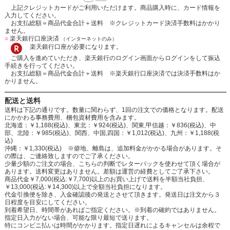
上記クレジットカードがご利用いただけます。商品購入時に、カード情報を
入力してください。
お支払総額＝商品代金合計＋送料 ※クレジットカード決済手数料はかかり
ません。
○
楽天銀行口座決済
（インターネットのみ）
楽天銀行口座が必要になります。
ご購入を進めていただき、楽天銀行のログイン画面からログインをして振込
手続きを行ってください。
お支払総額＝商品代金合計＋送料 ※楽天銀行口座決済では決済手数料はか
かりません。
配送と送料
送料は下記の通りです。数量に関わらず、1回の注文での価格となります。配送
にかかわる事務費用、梱包資材費用を含みます。
北海道：￥1,188(税込)、東北：￥924(税込)、関東,甲信越：￥836(税込)、中
部、北陸：￥985(税込)、関西、中国,四国：￥1,012(税込)、九州：￥1,188(税
込)
沖縄：￥1,330(税込) ※僻地、離島は、追加料金がかかる場合があります。そ
の際は、ご連絡致しますのでご了承ください。
少量少額のご注文の場合、こちらの判断でレターパックを使わせて頂く場合が
あります。送料変更はありません。差額は運営の経費としてご了承下さい。
商品代金￥7,000(税込:￥7,700)以上のお買い上げで送料を半額当社負担、
￥13,000(税込:￥14,300)以上で全額当社負担になります。
代金引換便を除き、入金確認後の発送とさせて頂きます。発送日は注文から３
日程度を目安にしてください。
到着希望日、時間帯があればご指定ください。※到着の確約ではありません。
指定日入力がない場合、可能な限り最短で送ります。
特にコンビニ払いは時間がかかります。指定日遅れによるキャンセルは余程で