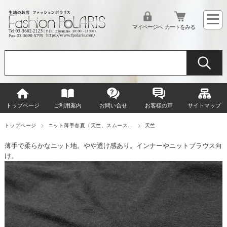
マイページへ
カートをみる
トップページ
ご利用案内
お問い合せ
お客様の声
サイトマップ
トップページ
ニット薄手春夏（天竺、スムース…
天竺
薄手で柔らかなニット地。やや透け感あり。インナーやニットブラウス向
け。