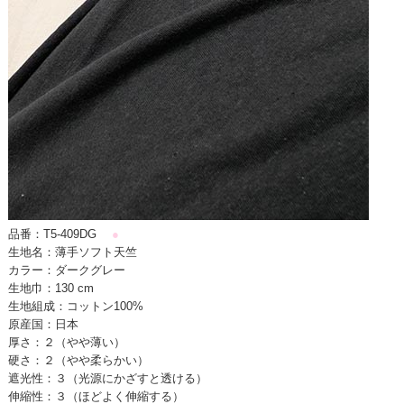
品番：T5-409DG
●
生地名：薄手ソフト天竺
カラー：ダークグレー
生地巾：130 cm
生地組成：コットン100%
原産国：日本
厚さ：２（やや薄い）
硬さ：２（やや柔らかい）
遮光性：３（光源にかざすと透ける）
伸縮性：３（ほどよく伸縮する）