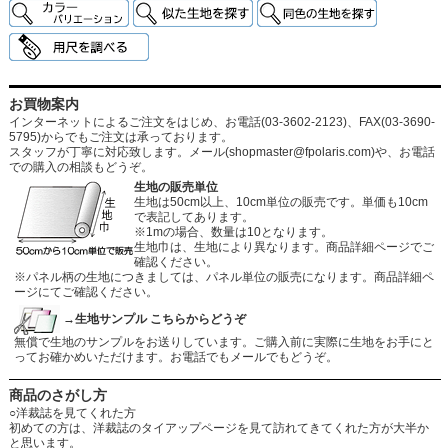
お買物案内
インターネットによるご注文をはじめ、お電話(03-3602-2123)、FAX(03-3690-
5795)からでもご注文は承っております。
スタッフが丁寧に対応致します。メール
(shopmaster@fpolaris.com)
や、お電話
での購入の相談もどうぞ。
生地の販売単位
生地は50cm以上、10cm単位の販売です。単価も10cm
で表記してあります。
※1mの場合、数量は10となります。
生地巾は、生地により異なります。商品詳細ページでご
確認ください。
※パネル柄の生地につきましては、パネル単位の販売になります。商品詳細ペ
ージにてご確認ください。
→生地サンプル こちらからどうぞ
無償で生地のサンプルをお送りしています。ご購入前に実際に生地をお手にと
ってお確かめいただけます。お電話でもメールでもどうぞ。
商品のさがし方
○洋裁誌を見てくれた方
初めての方は、洋裁誌のタイアップページを見て訪れてきてくれた方が大半か
と思います。