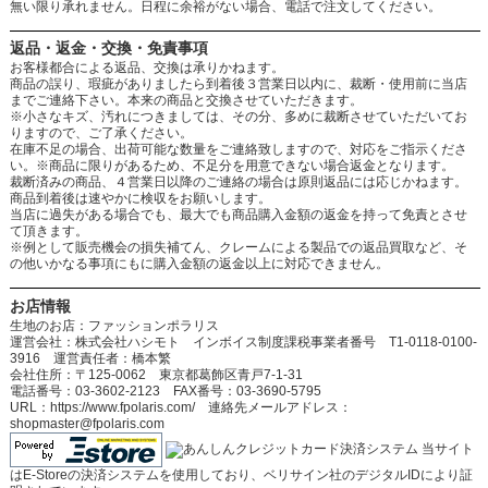
無い限り承れません。日程に余裕がない場合、電話で注文してください。
返品・返金・交換・免責事項
お客様都合による返品、交換は承りかねます。
商品の誤り、瑕疵がありましたら到着後３営業日以内に、裁断・使用前に当店
までご連絡下さい。本来の商品と交換させていただきます。
※小さなキズ、汚れにつきましては、その分、多めに裁断させていただいてお
りますので、ご了承ください。
在庫不足の場合、出荷可能な数量をご連絡致しますので、対応をご指示くださ
い。※商品に限りがあるため、不足分を用意できない場合返金となります。
裁断済みの商品、４営業日以降のご連絡の場合は原則返品には応じかねます。
商品到着後は速やかに検収をお願いします。
当店に過失がある場合でも、最大でも商品購入金額の返金を持って免責とさせ
て頂きます。
※例として販売機会の損失補てん、クレームによる製品での返品買取など、そ
の他いかなる事項にもに購入金額の返金以上に対応できません。
お店情報
生地のお店：ファッションポラリス
運営会社：株式会社ハシモト インボイス制度課税事業者番号 T1-0118-0100-
3916 運営責任者：橋本繁
会社住所：〒125-0062 東京都葛飾区青戸7-1-31
電話番号：03-3602-2123 FAX番号：03-3690-5795
URL：https://www.fpolaris.com/ 連絡先メールアドレス：
shopmaster@fpolaris.com
当サイト
はE-Storeの決済システムを使用しており、ベリサイン社のデジタルIDにより証