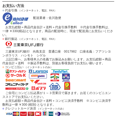
お支払い方法
○
代金引換
（インターネット、電話、FAX）
配送業者：佐川急便
お支払総額＝商品代金合計＋送料＋代金引換手数料 ※代金引換手数料は、
一律 ￥330(税込)となります。商品の配送時に、現金で配送員にお支払いくださ
い。
○
銀行振込
（インターネット、電話、FAX）
三菱東京UFJ銀行 向島支店 普通口座 0017982 口座名義：フアツシヨ
ンポラリス ハシモト シゲル
上記口座へ、お客様本人の名義でお振込みお願いします。お支払総額＝商品
代金合計＋送料 ※振込手数料は、別途お客様負担でお支払い願います。
○
コンビニ払い
（インターネットのみ）
ご自宅にコンビニ払込票が１～３営業日で届きます。お近くのコンビニエン
スストアでお支払いください。
お支払総額＝商品代金合計＋送料＋コンビニ決済手数料 ※コンビニ決済手
数料は一律 ￥300 (税別) となります。
○
クレジットカード決済
（インターネットのみ）