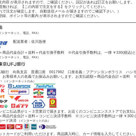
：ご注文内容 が表示されますので、ご確認ください。誤記があれば訂正をお願いします。
ば、【この内容で注文をする】をクリックしてください。
文が確定します。 自動送信メール が届きますのでご確認下さい。）
会員登録、ポイント等の案内 が表示されますのでご確認ください。
法
インターネット、電話、FAX）
配送業者：佐川急便
商品代金合計＋送料＋代金引換手数料 ※代金引換手数料は、一律 ￥330(税込)
インターネット、電話、FAX）
J銀行 向島支店 普通口座 0017982 口座名義：フアツシヨンポラリス ハシ
お客様本人の名義でお振込みお願いします。お支払総額＝商品代金合計＋送料 ※
い
（インターネットのみ）
ビニ払込票が１～３営業日で届きます。お近くのコンビニエンスストアでお支払
商品代金合計＋送料＋コンビニ決済手数料 ※コンビニ決済手数料は一律 ￥300 (
カード決済
（インターネットのみ）
トカードがご利用いただけます。商品購入時に、カード情報を入力してください