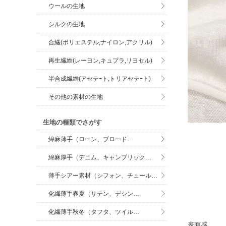
ウールの生地
シルクの生地
合繊(ポリエステル,ナイロン,アクリル)
再生繊維(レーヨン,キュプラ,リヨセル)
半合成繊維(アセテｰト,トリアセテｰト)
その他の素材の生地
生地の種類でさがす
綿麻薄手（ローン、ブロード…
綿麻厚手（デニム、キャンブリック…
薄手シアー素材（シフォン、チュール…
化繊薄手春夏（サテン、デシン…
化繊薄手秋冬（タフタ、ツイル…
表面感