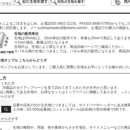
よるご注文をはじめ、お電話(03-3602-2123)、FAX(03-3690-5795)から
寧に対応致します。メール
(shopmaster@fpolaris.com)
や、お電話での購入の相談も
生地の販売単位
生地は50cm以上、10cm単位の販売です。単価も10cmで表記してありま
※1mの場合、数量は10となります。
生地巾は、生地により異なります。商品詳細ページでご確認ください。
※パネル柄の生地につきましては、パネル単位の販売になります。商品詳
生地サンプル こちらからどうぞ
のサンプルをお送りしています。ご購入前に実際に生地をお手にとってお確かめいた
し方
てくれた方
、洋裁誌のタイアップページを見て訪れてきてくれた方が大半かと思います。
誌に掲載してある生地や、お得なセットはトップページに掲載してあります。
→ト
からさがす
品番や品名の分かる生地につきましては、サイドバーやヘッダーにある検
入力例：D2-505(品番例),コットンモダール(品名例)※部分検索でOKです。
リからさがす
生地の種類や、用途、色や素材からさがす場合、サイドメニューなどの商