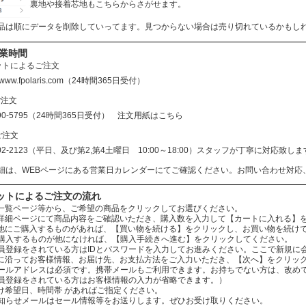
裏地や接着芯地もこちらからさがせます。
品は順にデータを削除していってます。見つからない場合は売り切れているかもし
営業時間
ットによるご注文
//www.fpolaris.com
（24時間365日受付）
ご注文
690-5795（24時間365日受付）
注文用紙はこちら
ご注文
602-2123（平日、及び第2,第4土曜日 10:00～18:00）スタッフが丁寧に対応
細は、WEBページにある営業日カレンダーにてご確認ください。お問い合わせ対応
ットによるご注文の流れ
：商品一覧ページ等から、ご希望の商品をクリックしてお選びください。
：商品詳細ページにて商品内容をご確認いただき、購入数を入力して【カートに入れる】
：まだ他にご購入するものがあれば、【買い物を続ける】をクリックし、お買い物を続け
ものが他になければ、【購入手続きへ進む】をクリックしてください。
されている方はIDとパスワードを入力してお進みください。ここで新規に会
：案内に沿ってお客様情報、お届け先、お支払方法をご入力いただき、【次へ】をクリッ
レスは必須です。携帯メールもご利用できます。お持ちでない方は、改めてお
をされている方はお客様情報の入力が省略できます。）
お届け希望日、時間帯 があればご指定ください。
ールはセール情報等をお送りします。ぜひお受け取りください。