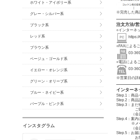
ホワイト・アイボリー系
※完売した商
グレー・シルバー系
注文方法/
ブラック系
○インターネ
レッド系
https:
○FAXによる
ブラウン系
03-3
ベージュ・ゴールド系
○電話による
03-3
イエロー・オレンジ系
※営業日の詳
グリーン・オリーブ系
インターネ
ブルー・ネイビー系
Step.1
Step.2
パープル・ピンク系
Step.3
ご購入する
（会員登録を
Step.4
※メールアド
インスタグラム
（会員登録
Step.5：
お知らせメ