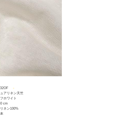
32OF
●
ュアリネン天竺
フホワイト
0 cm
リネン100%
本