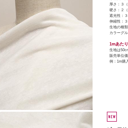
厚さ：３（
硬さ：２（
遮光性：３
伸縮性：３
生地の種類
カラーグル
1mあたり
生地は50
販売単位価
例：1m購