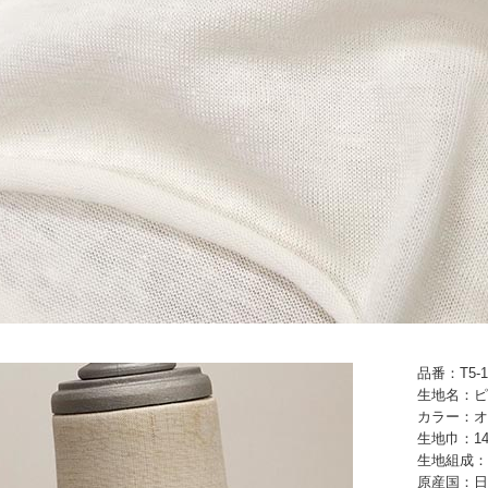
品番：T5-1
生地名：ピ
カラー：オ
生地巾：14
生地組成：
原産国：日