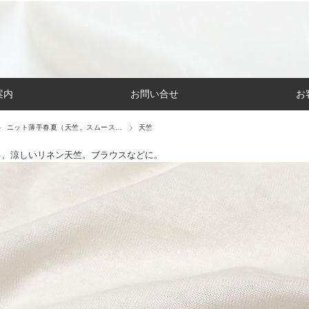
案内
お問い合せ
お
ニット薄手春夏（天竺、スムース…
天竺
る、涼しいリネン天竺。ブラウスなどに。