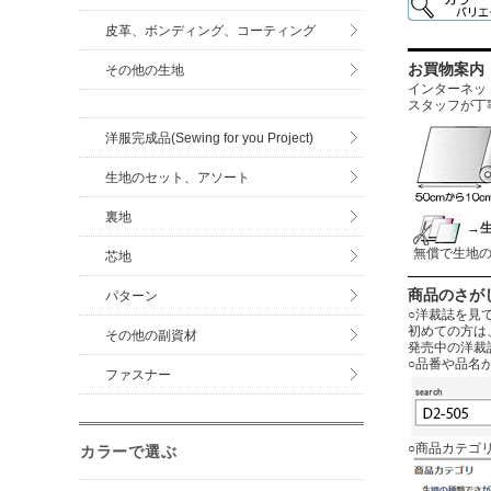
皮革、ボンディング、コーティング
お買物案内
その他の生地
インターネットに
スタッフが丁
洋服完成品(Sewing for you Project)
生地のセット、アソート
裏地
→
無償で生地
芯地
商品のさが
パターン
○洋裁誌を見
初めての方は
その他の副資材
発売中の洋裁
○品番や品名
ファスナー
○商品カテゴ
カラーで選ぶ