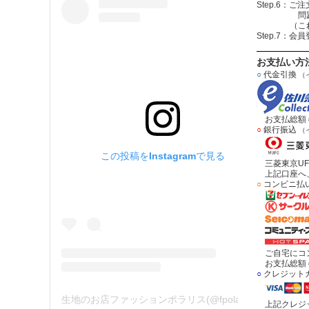
Step.6
問題無けれ
（これで注
Step.7：
お支払い方
○
代金引換
（
お支払総額＝
○
銀行振込
（
この投稿をInstagramで見る
三菱東京UF
上記口座へ、
○
コンビニ払
ご自宅にコン
お支払総額＝
○
クレジット
生地のお店ファッションポラリス(@fpolaris_textile)がシェアした投稿
上記クレジッ