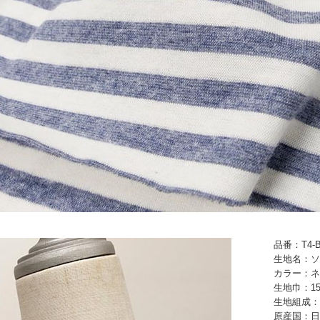
品番：T4-B
生地名：ソ
カラー：ネ
生地巾：15
生地組成：
原産国：日