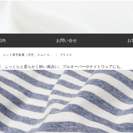
案内
お問い合せ
お
ニット薄手春夏（天竺、スムース…
フライス
が、ふっくらと柔らかく軽い風合い。プルオーバーやナイトウェアにも。