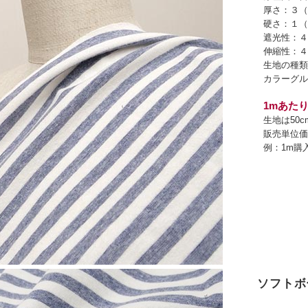
厚さ：３（
硬さ：１（
遮光性：４
伸縮性：４
生地の種類
カラーグル
1mあたり
生地は50
販売単位価
例：1m購
ソフトボ