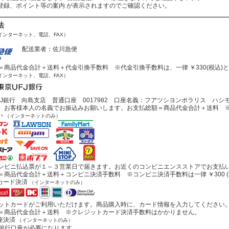
会員登録、ポイント等の案内 が表示されますのでご確認ください。
法
インターネット、電話、FAX）
配送業者：佐川急便
商品代金合計＋送料＋代金引換手数料 ※代金引換手数料は、一律 ￥330(税込)
インターネット、電話、FAX）
J銀行 向島支店 普通口座 0017982 口座名義：フアツシヨンポラリス ハシ
お客様本人の名義でお振込みお願いします。お支払総額＝商品代金合計＋送料 ※
い
（インターネットのみ）
ビニ払込票が１～３営業日で届きます。お近くのコンビニエンスストアでお支払
商品代金合計＋送料＋コンビニ決済手数料 ※コンビニ決済手数料は一律 ￥300 (
カード決済
（インターネットのみ）
トカードがご利用いただけます。商品購入時に、カード情報を入力してください
商品代金合計＋送料 ※クレジットカード決済手数料はかかりません。
座決済
（インターネットのみ）
行口座が必要になります。