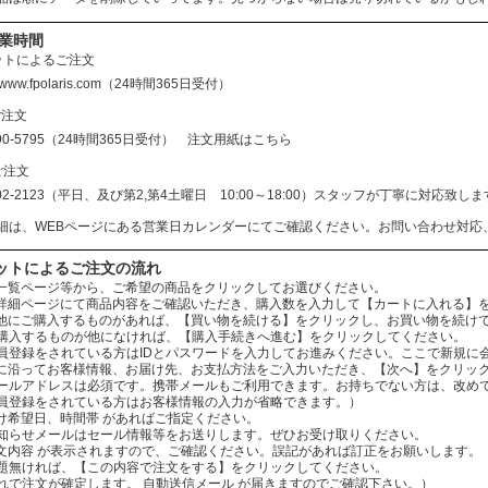
営業時間
ットによるご注文
//www.fpolaris.com
（24時間365日受付）
ご注文
690-5795（24時間365日受付）
注文用紙はこちら
ご注文
602-2123（平日、及び第2,第4土曜日 10:00～18:00）スタッフが丁寧に対応
細は、WEBページにある営業日カレンダーにてご確認ください。お問い合わせ対応
ットによるご注文の流れ
：商品一覧ページ等から、ご希望の商品をクリックしてお選びください。
：商品詳細ページにて商品内容をご確認いただき、購入数を入力して【カートに入れる】
：まだ他にご購入するものがあれば、【買い物を続ける】をクリックし、お買い物を続け
ものが他になければ、【購入手続きへ進む】をクリックしてください。
されている方はIDとパスワードを入力してお進みください。ここで新規に会
：案内に沿ってお客様情報、お届け先、お支払方法をご入力いただき、【次へ】をクリッ
レスは必須です。携帯メールもご利用できます。お持ちでない方は、改めてお
をされている方はお客様情報の入力が省略できます。）
お届け希望日、時間帯 があればご指定ください。
ールはセール情報等をお送りします。ぜひお受け取りください。
：ご注文内容 が表示されますので、ご確認ください。誤記があれば訂正をお願いします。
ば、【この内容で注文をする】をクリックしてください。
文が確定します。 自動送信メール が届きますのでご確認下さい。）