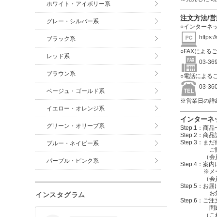
ホワイト・アイボリー系
注文方法/
グレー・シルバー系
○インターネ
https:
ブラック系
○FAXによる
レッド系
03-3
ブラウン系
○電話による
03-3
ベージュ・ゴールド系
※営業日の詳
イエロー・オレンジ系
インターネ
グリーン・オリーブ系
Step.1
Step.2
Step.3
ブルー・ネイビー系
ご購入する
（会員登録を
パープル・ピンク系
Step.4
※メールアド
（会員登録
Step.5：
お知らせメ
インスタグラム
Step.6
問題無けれ
（これで注