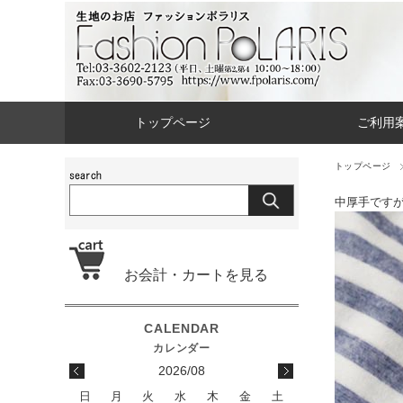
トップページ
ご利用
トップページ
中厚手です
お会計・カートを見る
2026/08
日
月
火
水
木
金
土