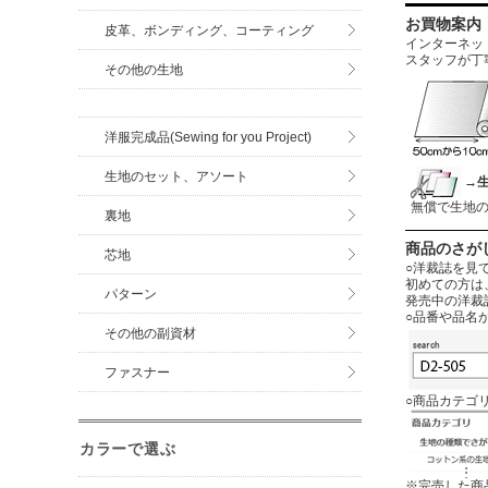
お買物案内
皮革、ボンディング、コーティング
インターネットに
スタッフが丁
その他の生地
洋服完成品(Sewing for you Project)
生地のセット、アソート
→
無償で生地
裏地
商品のさが
芯地
○洋裁誌を見
初めての方は
パターン
発売中の洋裁
○品番や品名
その他の副資材
ファスナー
○商品カテゴ
カラーで選ぶ
※完売した商