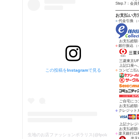
Step.7：
お支払い方
○
代金引換
（
お支払総額＝
○
銀行振込
（
三菱東京UF
上記口座へ、
この投稿をInstagramで見る
○
コンビニ払
ご自宅にコン
お支払総額＝
○
クレジット
上記クレジッ
お支払総額＝
○
楽天銀行口
生地のお店ファッションポラリス(@fpolaris_textile)がシェアした投稿
楽天銀