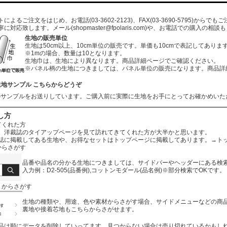
よるご注文をはじめ、お電話(03-3602-2123)、FAX(03-3690-5795)から
寧に対応致します。メール
(shopmaster@fpolaris.com)
や、お電話での購入の相談も
生地の販売単位
生地は50cm以上、10cm単位の販売です。単価も10cmで表記してありま
※1mの場合、数量は10となります。
生地巾は、生地により異なります。商品詳細ページでご確認ください。
※パネル柄の生地につきましては、パネル単位の販売になります。商品詳
生地サンプル こちらからどうぞ
のサンプルをお送りしています。ご購入前に実際に生地をお手にとってお確かめいた
し方
てくれた方
、洋裁誌のタイアップページを見て訪れてきてくれた方が大半かと思います。
誌に掲載してある生地や、お得なセットはトップページに掲載してあります。
→ト
からさがす
品番や品名の分かる生地につきましては、サイドバーやヘッダーにある検
入力例：D2-505(品番例),コットンモダール(品名例)※部分検索でOKです。
リからさがす
生地の種類や、用途、色や素材からさがす場合、サイドメニューなどの商
裏地や接着芯地もこちらからさがせます。
品は順にデータを削除していってます。見つからない場合は売り切れているかもし