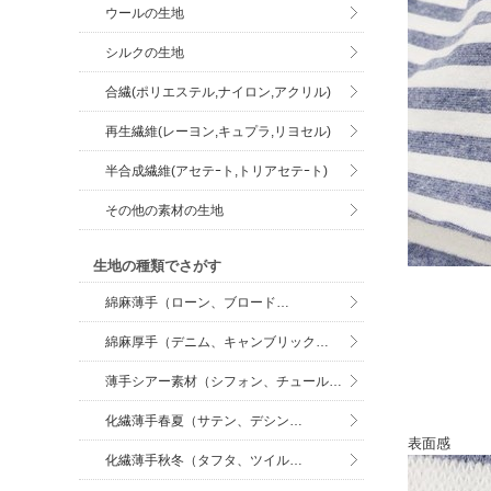
ウールの生地
シルクの生地
合繊(ポリエステル,ナイロン,アクリル)
再生繊維(レーヨン,キュプラ,リヨセル)
半合成繊維(アセテｰト,トリアセテｰト)
その他の素材の生地
生地の種類でさがす
綿麻薄手（ローン、ブロード…
綿麻厚手（デニム、キャンブリック…
薄手シアー素材（シフォン、チュール…
化繊薄手春夏（サテン、デシン…
表面感
化繊薄手秋冬（タフタ、ツイル…