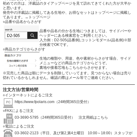
初めての方は、洋裁誌のタイアップページを見て訪れてきてくれた方が大半か
と思います。
発売中の洋裁誌に掲載してある生地や、お得なセットはトップページに掲載し
てあります。
→トップページ
○品番や品名からさがす
品番や品名の分かる生地につきましては、サイドバーや
ヘッダーにある検索窓をご利用ください。
入力例：D2-505(品番例),コットンモダール(品名例)※部
分検索でOKです。
○商品カテゴリからさがす
生地の種類や、用途、色や素材からさがす場合、サイド
メニューなどの商品カテゴリからどうぞ。
裏地や接着芯地もこちらからさがせます。
※完売した商品は順にデータを削除していってます。見つからない場合は売り
切れているかもしれません。確認の際はメール等でご連絡ください。
注文方法/営業時間
○インターネットによるご注文
https://www.fpolaris.com
（24時間365日受付）
○FAXによるご注文
03-3690-5795（24時間365日受付）
注文用紙はこちら
○電話によるご注文
03-3602-2123（平日、及び第2,第4土曜日 10:00～18:00）スタッフが