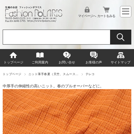
マイページへ
カートをみる
トップページ
ご利用案内
お問い合せ
お客様の声
サイトマップ
トップページ
ニット薄手春夏（天竺、スムース…
テレコ
中厚手の伸縮性の高いニット。春のプルオーバーなどに。