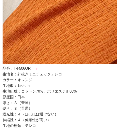
品番：T4-506OR
●
生地名：針抜きミニチェックテレコ
カラー：オレンジ
生地巾：150 cm
生地組成：コットン70%、ポリエステル30%
原産国：日本
厚さ：３（普通）
硬さ：３（普通）
遮光性：４（ほぼほぼ透けない）
伸縮性：４（伸縮性が高い）
生地の種類：テレコ