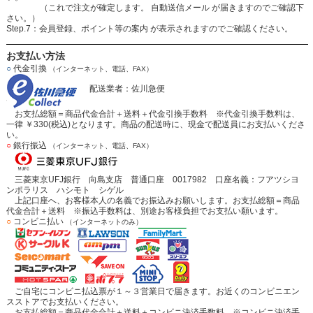
（これで注文が確定します。 自動送信メール が届きますのでご確認下
さい。）
Step.7：会員登録、ポイント等の案内 が表示されますのでご確認ください。
お支払い方法
○
代金引換
（インターネット、電話、FAX）
配送業者：佐川急便
お支払総額＝商品代金合計＋送料＋代金引換手数料 ※代金引換手数料は、
一律 ￥330(税込)となります。商品の配送時に、現金で配送員にお支払いくださ
い。
○
銀行振込
（インターネット、電話、FAX）
三菱東京UFJ銀行 向島支店 普通口座 0017982 口座名義：フアツシヨ
ンポラリス ハシモト シゲル
上記口座へ、お客様本人の名義でお振込みお願いします。お支払総額＝商品
代金合計＋送料 ※振込手数料は、別途お客様負担でお支払い願います。
○
コンビニ払い
（インターネットのみ）
ご自宅にコンビニ払込票が１～３営業日で届きます。お近くのコンビニエン
スストアでお支払いください。
お支払総額＝商品代金合計＋送料＋コンビニ決済手数料 ※コンビニ決済手