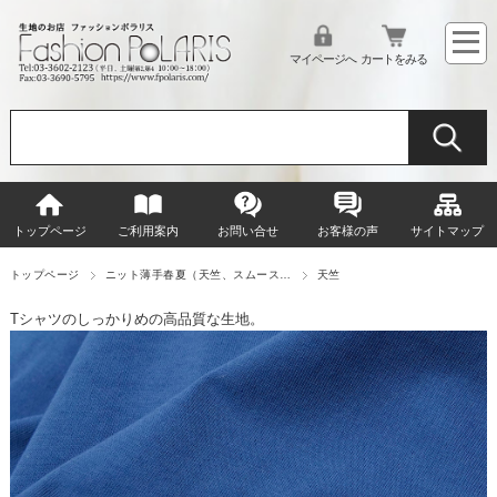
マイページへ
カートをみる
トップページ
ご利用案内
お問い合せ
お客様の声
サイトマップ
トップページ
ニット薄手春夏（天竺、スムース…
天竺
Tシャツのしっかりめの高品質な生地。