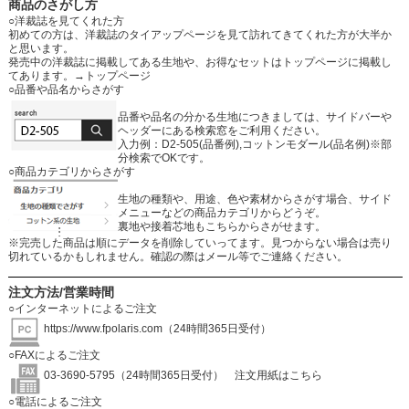
商品のさがし方
○洋裁誌を見てくれた方
初めての方は、洋裁誌のタイアップページを見て訪れてきてくれた方が大半か
と思います。
発売中の洋裁誌に掲載してある生地や、お得なセットはトップページに掲載し
てあります。
→トップページ
○品番や品名からさがす
品番や品名の分かる生地につきましては、サイドバーや
ヘッダーにある検索窓をご利用ください。
入力例：D2-505(品番例),コットンモダール(品名例)※部
分検索でOKです。
○商品カテゴリからさがす
生地の種類や、用途、色や素材からさがす場合、サイド
メニューなどの商品カテゴリからどうぞ。
裏地や接着芯地もこちらからさがせます。
※完売した商品は順にデータを削除していってます。見つからない場合は売り
切れているかもしれません。確認の際はメール等でご連絡ください。
注文方法/営業時間
○インターネットによるご注文
https://www.fpolaris.com
（24時間365日受付）
○FAXによるご注文
03-3690-5795（24時間365日受付）
注文用紙はこちら
○電話によるご注文