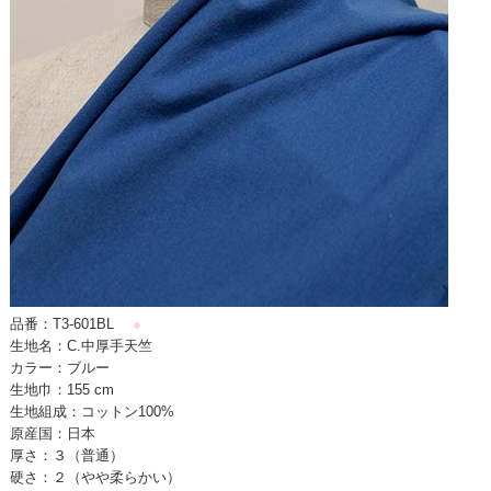
品番：T3-601BL
●
生地名：C.中厚手天竺
カラー：ブルー
生地巾：155 cm
生地組成：コットン100%
原産国：日本
厚さ：３（普通）
硬さ：２（やや柔らかい）