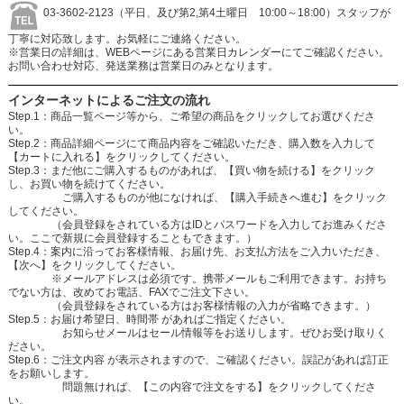
03-3602-2123（平日、及び第2,第4土曜日 10:00～18:00）スタッフが
丁寧に対応致します。お気軽にご連絡ください。
※営業日の詳細は、WEBページにある営業日カレンダーにてご確認ください。
お問い合わせ対応、発送業務は営業日のみとなります。
インターネットによるご注文の流れ
Step.1：商品一覧ページ等から、ご希望の商品をクリックしてお選びくださ
い。
Step.2：商品詳細ページにて商品内容をご確認いただき、購入数を入力して
【カートに入れる】をクリックしてください。
Step.3：まだ他にご購入するものがあれば、【買い物を続ける】をクリック
し、お買い物を続けてください。
ご購入するものが他になければ、【購入手続きへ進む】をクリック
してください。
（会員登録をされている方はIDとパスワードを入力してお進みくださ
い。ここで新規に会員登録することもできます。）
Step.4：案内に沿ってお客様情報、お届け先、お支払方法をご入力いただき、
【次へ】をクリックしてください。
※メールアドレスは必須です。携帯メールもご利用できます。お持ち
でない方は、改めてお電話、FAXでご注文下さい。
（会員登録をされている方はお客様情報の入力が省略できます。）
Step.5：お届け希望日、時間帯 があればご指定ください。
お知らせメールはセール情報等をお送りします。ぜひお受け取りく
ださい。
Step.6：ご注文内容 が表示されますので、ご確認ください。誤記があれば訂正
をお願いします。
問題無ければ、【この内容で注文をする】をクリックしてくださ
い。