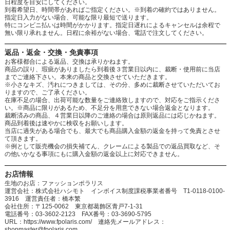
日程度を目安にしてください。
到着希望日、時間帯があればご指定ください。※到着の確約ではありません。
指定日入力がない場合、可能な限り最短で送ります。
特にコンビニ払いは時間がかかります。指定日遅れによるキャンセルは余程で
無い限り承れません。日程に余裕がない場合、電話で注文してください。
返品・返金・交換・免責事項
お客様都合による返品、交換は承りかねます。
商品の誤り、瑕疵がありましたら到着後３営業日以内に、裁断・使用前に当店
までご連絡下さい。本来の商品と交換させていただきます。
※小さなキズ、汚れにつきましては、その分、多めに裁断させていただいてお
りますので、ご了承ください。
在庫不足の場合、出荷可能な数量をご連絡致しますので、対応をご指示くださ
い。※商品に限りがあるため、不足分を用意できない場合返金となります。
裁断済みの商品、４営業日以降のご連絡の場合は原則返品には応じかねます。
商品到着後は速やかに検収をお願いします。
当店に過失がある場合でも、最大でも商品購入金額の返金を持って免責とさせ
て頂きます。
※例として販売機会の損失補てん、クレームによる製品での返品買取など、そ
の他いかなる事項にもに購入金額の返金以上に対応できません。
お店情報
生地のお店：ファッションポラリス
運営会社：株式会社ハシモト インボイス制度課税事業者番号 T1-0118-0100-
3916 運営責任者：橋本繁
会社住所：〒125-0062 東京都葛飾区青戸7-1-31
電話番号：03-3602-2123 FAX番号：03-3690-5795
URL：https://www.fpolaris.com/ 連絡先メールアドレス：
shopmaster@fpolaris.com