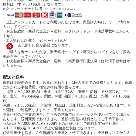
数料は一律 ￥300 (税別) となります。
○
クレジットカード決済
（インターネットのみ）
上記クレジットカードがご利用いただけます。商品購入時に、カード情報を
入力してください。
お支払総額＝商品代金合計＋送料 ※クレジットカード決済手数料はかかり
ません。
○
楽天銀行口座決済
（インターネットのみ）
楽天銀行口座が必要になります。
ご購入を進めていただき、楽天銀行のログイン画面からログインをして振込
手続きを行ってください。
お支払総額＝商品代金合計＋送料 ※楽天銀行口座決済では決済手数料はか
かりません。
配送と送料
送料は下記の通りです。数量に関わらず、1回の注文での価格となります。配送
にかかわる事務費用、梱包資材費用を含みます。
北海道：￥1,188(税込)、東北：￥924(税込)、関東,甲信越：￥836(税込)、中
部、北陸：￥985(税込)、関西、中国,四国：￥1,012(税込)、九州：￥1,188(税
込)
沖縄：￥1,330(税込) ※僻地、離島は、追加料金がかかる場合があります。そ
の際は、ご連絡致しますのでご了承ください。
少量少額のご注文の場合、こちらの判断でレターパックを使わせて頂く場合が
あります。送料変更はありません。差額は運営の経費としてご了承下さい。
商品代金￥7,000(税込:￥7,700)以上のお買い上げで送料を半額当社負担、
￥13,000(税込:￥14,300)以上で全額当社負担になります。
代金引換便を除き、入金確認後の発送とさせて頂きます。発送日は注文から３