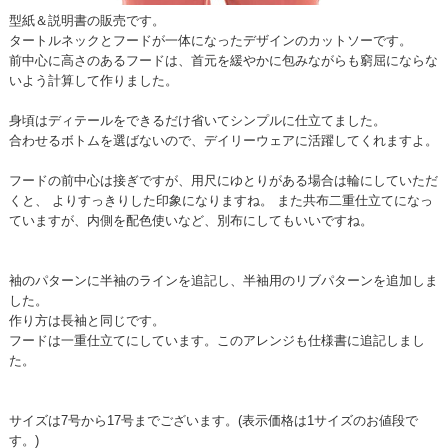
型紙＆説明書の販売です。
タートルネックとフードが一体になったデザインのカットソーです。
前中心に高さのあるフードは、首元を緩やかに包みながらも窮屈にならな
いよう計算して作りました。
身頃はディテールをできるだけ省いてシンプルに仕立てました。
合わせるボトムを選ばないので、デイリーウェアに活躍してくれますよ。
フードの前中心は接ぎですが、用尺にゆとりがある場合は輪にしていただ
くと、 よりすっきりした印象になりますね。 また共布二重仕立てになっ
ていますが、内側を配色使いなど、別布にしてもいいですね。
袖のパターンに半袖のラインを追記し、半袖用のリブパターンを追加しま
した。
作り方は長袖と同じです。
フードは一重仕立てにしています。このアレンジも仕様書に追記しまし
た。
サイズは7号から17号までございます。(表示価格は1サイズのお値段で
す。)