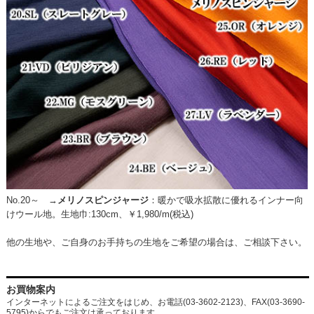
No.20～ →
メリノスピンジャージ
：
暖かで吸水拡散に優れるインナー向
けウール地。生地巾:130cm、￥1,980/m(税込)
他の生地や、ご自身のお手持ちの生地をご希望の場合は、ご相談下さい。
お買物案内
インターネットによるご注文をはじめ、お電話(03-3602-2123)、FAX(03-3690-
5795)からでもご注文は承っております。