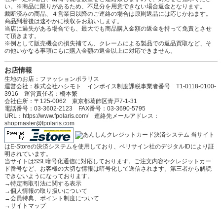
い。※商品に限りがあるため、不足分を用意できない場合返金となります。
裁断済みの商品、４営業日以降のご連絡の場合は原則返品には応じかねます。
商品到着後は速やかに検収をお願いします。
当店に過失がある場合でも、最大でも商品購入金額の返金を持って免責とさせ
て頂きます。
※例として販売機会の損失補てん、クレームによる製品での返品買取など、そ
の他いかなる事項にもに購入金額の返金以上に対応できません。
お店情報
生地のお店：ファッションポラリス
運営会社：株式会社ハシモト インボイス制度課税事業者番号 T1-0118-0100-
3916 運営責任者：橋本繁
会社住所：〒125-0062 東京都葛飾区青戸7-1-31
電話番号：03-3602-2123 FAX番号：03-3690-5795
URL：https://www.fpolaris.com/ 連絡先メールアドレス：
shopmaster@fpolaris.com
当サイト
はE-Storeの決済システムを使用しており、ベリサイン社のデジタルIDにより証
明されています。
当サイトはSSL暗号化通信に対応しております。ご注文内容やクレジットカー
ド番号など、お客様の大切な情報は暗号化して送信されます。第三者から解読
できないようになっております。
→
特定商取引法に関する表示
→
個人情報の取り扱いについて
→
会員特典、ポイント制度について
→
サイトマップ