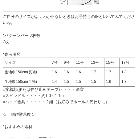
ご自分のサイズがよくわからないときはお手持ちの服と比べてみてくださ
いね。
*パターンパーツ枚数
7枚
*参考用尺
サイズ
7号
9号
11号
13号
15号
17号
生地巾150cm(長袖)
1.6
1.6
1.6
1.7
1.7
1.8
生地巾150cm(半袖)
1.4
1.5
1.5
1.5
1.6
1.7
○接着芯(または伸び止めテープ)・・・・適宣
○スピンドル・・・・約1.0～1.1m
○ハトメ金具・・・・・２組（お好みでホールの代わりに）
☆ 制作難易度１
*おすすめの素材