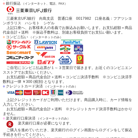
○
銀行振込
（インターネット、電話、FAX）
三菱東京UFJ銀行 向島支店 普通口座 0017982 口座名義：フアツシヨ
ンポラリス ハシモト シゲル
上記口座へ、お客様本人の名義でお振込みお願いします。お支払総額＝商品
代金合計＋送料 ※振込手数料は、別途お客様負担でお支払い願います。
○
コンビニ払い
（インターネットのみ）
ご自宅にコンビニ払込票が１～３営業日で届きます。お近くのコンビニエン
スストアでお支払いください。
お支払総額＝商品代金合計＋送料＋コンビニ決済手数料 ※コンビニ決済手
数料は一律 ￥300 (税別) となります。
○
クレジットカード決済
（インターネットのみ）
上記クレジットカードがご利用いただけます。商品購入時に、カード情報を
入力してください。
お支払総額＝商品代金合計＋送料 ※クレジットカード決済手数料はかかり
ません。
○
楽天銀行口座決済
（インターネットのみ）
楽天銀行口座が必要になります。
ご購入を進めていただき、楽天銀行のログイン画面からログインをして振込
手続きを行ってください。