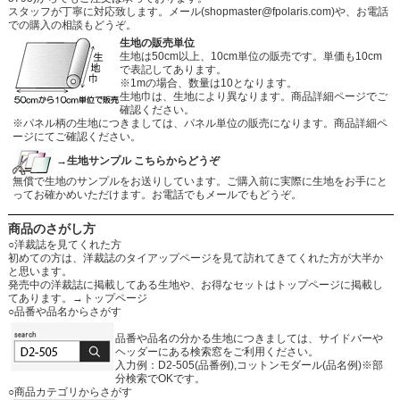
スタッフが丁寧に対応致します。メール
(shopmaster@fpolaris.com)
や、お電話
での購入の相談もどうぞ。
生地の販売単位
生地は50cm以上、10cm単位の販売です。単価も10cm
で表記してあります。
※1mの場合、数量は10となります。
生地巾は、生地により異なります。商品詳細ページでご
確認ください。
※パネル柄の生地につきましては、パネル単位の販売になります。商品詳細ペ
ージにてご確認ください。
→生地サンプル こちらからどうぞ
無償で生地のサンプルをお送りしています。ご購入前に実際に生地をお手にと
ってお確かめいただけます。お電話でもメールでもどうぞ。
商品のさがし方
○洋裁誌を見てくれた方
初めての方は、洋裁誌のタイアップページを見て訪れてきてくれた方が大半か
と思います。
発売中の洋裁誌に掲載してある生地や、お得なセットはトップページに掲載し
てあります。
→トップページ
○品番や品名からさがす
品番や品名の分かる生地につきましては、サイドバーや
ヘッダーにある検索窓をご利用ください。
入力例：D2-505(品番例),コットンモダール(品名例)※部
分検索でOKです。
○商品カテゴリからさがす