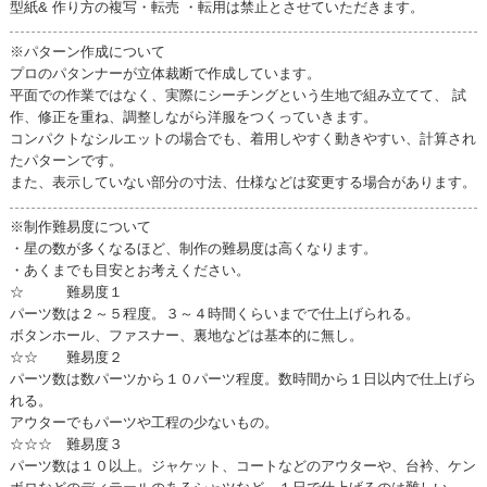
型紙& 作り方の複写・転売 ・転用は禁止とさせていただきます。
※パターン作成について
プロのパタンナーが立体裁断で作成しています。
平面での作業ではなく、実際にシーチングという生地で組み立てて、 試
作、修正を重ね、調整しながら洋服をつくっていきます。
コンパクトなシルエットの場合でも、着用しやすく動きやすい、計算され
たパターンです。
また、表示していない部分の寸法、仕様などは変更する場合があります。
※制作難易度について
・星の数が多くなるほど、制作の難易度は高くなります。
・あくまでも目安とお考えください。
☆ 難易度１
パーツ数は２～５程度。３～４時間くらいまでで仕上げられる。
ボタンホール、ファスナー、裏地などは基本的に無し。
☆☆ 難易度２
パーツ数は数パーツから１０パーツ程度。数時間から１日以内で仕上げら
れる。
アウターでもパーツや工程の少ないもの。
☆☆☆ 難易度３
パーツ数は１０以上。ジャケット、コートなどのアウターや、台衿、ケン