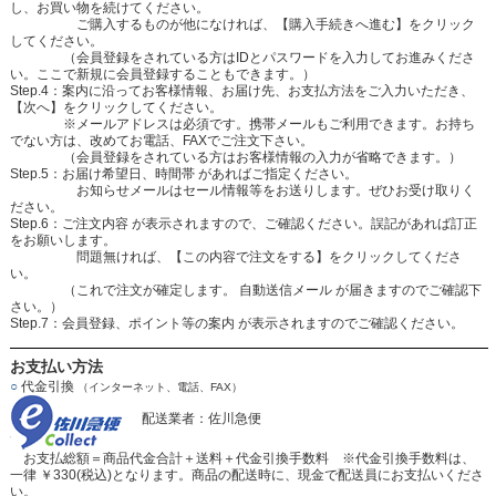
し、お買い物を続けてください。
ご購入するものが他になければ、【購入手続きへ進む】をクリック
してください。
（会員登録をされている方はIDとパスワードを入力してお進みくださ
い。ここで新規に会員登録することもできます。）
Step.4：案内に沿ってお客様情報、お届け先、お支払方法をご入力いただき、
【次へ】をクリックしてください。
※メールアドレスは必須です。携帯メールもご利用できます。お持ち
でない方は、改めてお電話、FAXでご注文下さい。
（会員登録をされている方はお客様情報の入力が省略できます。）
Step.5：お届け希望日、時間帯 があればご指定ください。
お知らせメールはセール情報等をお送りします。ぜひお受け取りく
ださい。
Step.6：ご注文内容 が表示されますので、ご確認ください。誤記があれば訂正
をお願いします。
問題無ければ、【この内容で注文をする】をクリックしてくださ
い。
（これで注文が確定します。 自動送信メール が届きますのでご確認下
さい。）
Step.7：会員登録、ポイント等の案内 が表示されますのでご確認ください。
お支払い方法
○
代金引換
（インターネット、電話、FAX）
配送業者：佐川急便
お支払総額＝商品代金合計＋送料＋代金引換手数料 ※代金引換手数料は、
一律 ￥330(税込)となります。商品の配送時に、現金で配送員にお支払いくださ
い。