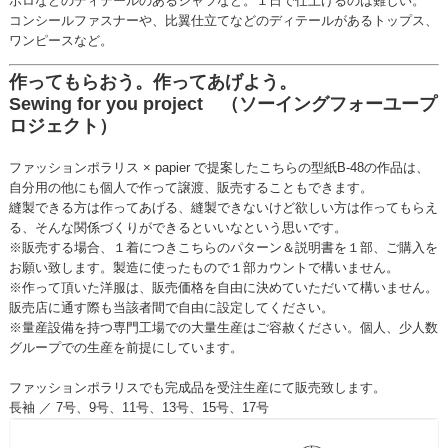
ボロなどのディテールのあるシャツなど。１日で仕上げるのは難しい。
コンシールファスナーや、比翼仕立てなどのディテールがあるトップス、
ワンピースなど。
作ってもらおう。作ってあげよう。
Sewing for you project （ソーイングフォーユープ
ロジェクト）
ファッションポラリス × papier で提案したこちらの型紙B-48の作品は、
自分用の他にも個人で作って譲渡、販売することもできます。
縫製できる方は作ってあげる、縫製できないけど欲しい方は作ってもらえ
る、そんな関係づくりができるといいなという思いです。
※販売する場合、１着につきこちらのパターン＆説明書を１部、ご購入を
お願い致します。製造に使ったもので１部カウントで構いません。
※作って頂いた洋服は、販売価格を自由に決めていただいて構いません。
販売店に通す際も当該者間で自由に設定してください。
※量産設備を持つ専門工場での大量生産はご容赦ください。個人、少人数
グループでの生産を前提にしています。
ファッションポラリスでも完成品を受注生産にて販売致します。
長袖 ／ 7号、9号、11号、13号、15号、17号