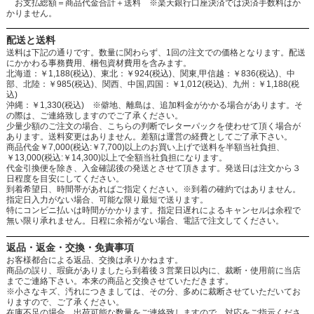
お支払総額＝商品代金合計＋送料 ※楽天銀行口座決済では決済手数料はか
かりません。
配送と送料
送料は下記の通りです。数量に関わらず、1回の注文での価格となります。配送
にかかわる事務費用、梱包資材費用を含みます。
北海道：￥1,188(税込)、東北：￥924(税込)、関東,甲信越：￥836(税込)、中
部、北陸：￥985(税込)、関西、中国,四国：￥1,012(税込)、九州：￥1,188(税
込)
沖縄：￥1,330(税込) ※僻地、離島は、追加料金がかかる場合があります。そ
の際は、ご連絡致しますのでご了承ください。
少量少額のご注文の場合、こちらの判断でレターパックを使わせて頂く場合が
あります。送料変更はありません。差額は運営の経費としてご了承下さい。
商品代金￥7,000(税込:￥7,700)以上のお買い上げで送料を半額当社負担、
￥13,000(税込:￥14,300)以上で全額当社負担になります。
代金引換便を除き、入金確認後の発送とさせて頂きます。発送日は注文から３
日程度を目安にしてください。
到着希望日、時間帯があればご指定ください。※到着の確約ではありません。
指定日入力がない場合、可能な限り最短で送ります。
特にコンビニ払いは時間がかかります。指定日遅れによるキャンセルは余程で
無い限り承れません。日程に余裕がない場合、電話で注文してください。
返品・返金・交換・免責事項
お客様都合による返品、交換は承りかねます。
商品の誤り、瑕疵がありましたら到着後３営業日以内に、裁断・使用前に当店
までご連絡下さい。本来の商品と交換させていただきます。
※小さなキズ、汚れにつきましては、その分、多めに裁断させていただいてお
りますので、ご了承ください。
在庫不足の場合、出荷可能な数量をご連絡致しますので、対応をご指示くださ