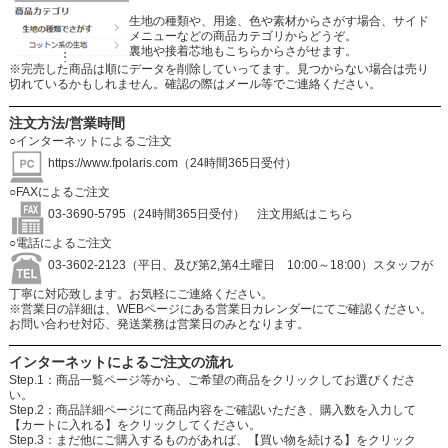
生地の種類や、用途、色や素材からさがす場合、サイド
メニューなどの商品カテゴリからどうぞ。
裏地や接着芯地もこちらからさがせます。
※完売した商品は順にデータを削除していってます。見つからない場合は売り
切れているかもしれません。確認の際はメール等でご連絡ください。
注文方法/営業時間
○インターネットによるご注文
https://www.fpolaris.com
（24時間365日受付）
○FAXによるご注文
03-3690-5795（24時間365日受付）
注文用紙はこちら
○電話によるご注文
03-3602-2123（平日、及び第2,第4土曜日 10:00～18:00）スタッフが
丁寧に対応致します。お気軽にご連絡ください。
※営業日の詳細は、WEBページにある営業日カレンダーにてご確認ください。
お問い合わせ対応、発送業務は営業日のみとなります。
インターネットによるご注文の流れ
Step.1：商品一覧ページ等から、ご希望の商品をクリックしてお選びくださ
い。
Step.2：商品詳細ページにて商品内容をご確認いただき、購入数を入力して
【カートに入れる】をクリックしてください。
Step.3：まだ他にご購入するものがあれば、【買い物を続ける】をクリック