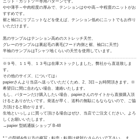
ニット・カットソー専用パターンです。
やや薄手～中肉程度の厚みで、テンションはやや高～中程度のニットがお
すすめです。
裾と袖口にリブニットなどを使えば、テンション低めにニットでもお作り
いただけます。
黒のサンプルはテンション高めのストレッチ天竺、
グレーのサンプルは裏起毛の裏毛(フード内側と裾、袖口に天竺)
半袖のサンプルはTシャツ地くらいの天竺を使用しています。
※９号、１１号、１３号は在庫ストックしました。弊社から直送致しま
す。
その他のサイズ、については↓
papierさんより当店へ送っていただくため、2、3日～お時間頂きます。※
希望日に間に合わない場合、連絡いたします。
もし、パターンだけ購入したい場合、papierさんのサイトから直接購入頂
けるとありがたいです。発送が早く、送料の無駄にもならないので、ご協
力頂けると助かります。
生地といっしょに買って頂ける場合はぜひ、当店でご注文ください。よろ
しくお願いいたします。
→papier 型紙通販ショップ B-48
*この型紙&作り方の複写・転売・転用は絶対なさらないで下さい。 ま