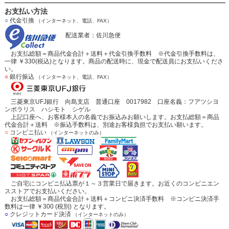
お支払い方法
○
代金引換
（インターネット、電話、FAX）
配送業者：佐川急便
お支払総額＝商品代金合計＋送料＋代金引換手数料 ※代金引換手数料は、
一律 ￥330(税込)となります。商品の配送時に、現金で配送員にお支払いくださ
い。
○
銀行振込
（インターネット、電話、FAX）
三菱東京UFJ銀行 向島支店 普通口座 0017982 口座名義：フアツシヨ
ンポラリス ハシモト シゲル
上記口座へ、お客様本人の名義でお振込みお願いします。お支払総額＝商品
代金合計＋送料 ※振込手数料は、別途お客様負担でお支払い願います。
○
コンビニ払い
（インターネットのみ）
ご自宅にコンビニ払込票が１～３営業日で届きます。お近くのコンビニエン
スストアでお支払いください。
お支払総額＝商品代金合計＋送料＋コンビニ決済手数料 ※コンビニ決済手
数料は一律 ￥300 (税別) となります。
○
クレジットカード決済
（インターネットのみ）