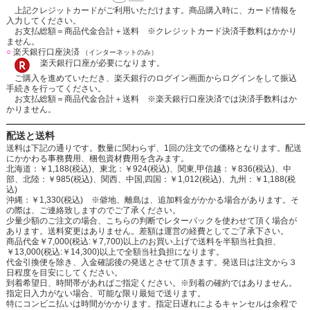
上記クレジットカードがご利用いただけます。商品購入時に、カード情報を
入力してください。
お支払総額＝商品代金合計＋送料 ※クレジットカード決済手数料はかかり
ません。
○
楽天銀行口座決済
（インターネットのみ）
楽天銀行口座が必要になります。
ご購入を進めていただき、楽天銀行のログイン画面からログインをして振込
手続きを行ってください。
お支払総額＝商品代金合計＋送料 ※楽天銀行口座決済では決済手数料はか
かりません。
配送と送料
送料は下記の通りです。数量に関わらず、1回の注文での価格となります。配送
にかかわる事務費用、梱包資材費用を含みます。
北海道：￥1,188(税込)、東北：￥924(税込)、関東,甲信越：￥836(税込)、中
部、北陸：￥985(税込)、関西、中国,四国：￥1,012(税込)、九州：￥1,188(税
込)
沖縄：￥1,330(税込) ※僻地、離島は、追加料金がかかる場合があります。そ
の際は、ご連絡致しますのでご了承ください。
少量少額のご注文の場合、こちらの判断でレターパックを使わせて頂く場合が
あります。送料変更はありません。差額は運営の経費としてご了承下さい。
商品代金￥7,000(税込:￥7,700)以上のお買い上げで送料を半額当社負担、
￥13,000(税込:￥14,300)以上で全額当社負担になります。
代金引換便を除き、入金確認後の発送とさせて頂きます。発送日は注文から３
日程度を目安にしてください。
到着希望日、時間帯があればご指定ください。※到着の確約ではありません。
指定日入力がない場合、可能な限り最短で送ります。
特にコンビニ払いは時間がかかります。指定日遅れによるキャンセルは余程で