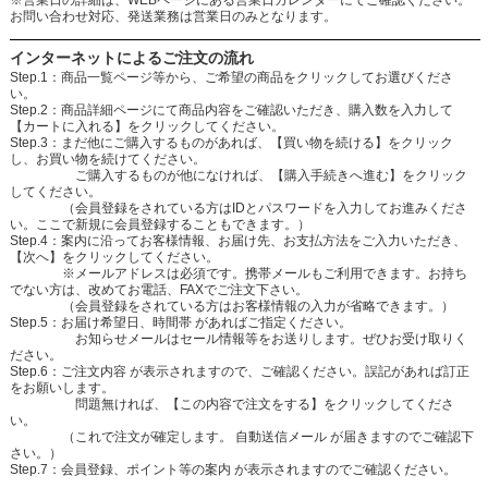
お問い合わせ対応、発送業務は営業日のみとなります。
インターネットによるご注文の流れ
Step.1：商品一覧ページ等から、ご希望の商品をクリックしてお選びくださ
い。
Step.2：商品詳細ページにて商品内容をご確認いただき、購入数を入力して
【カートに入れる】をクリックしてください。
Step.3：まだ他にご購入するものがあれば、【買い物を続ける】をクリック
し、お買い物を続けてください。
ご購入するものが他になければ、【購入手続きへ進む】をクリック
してください。
（会員登録をされている方はIDとパスワードを入力してお進みくださ
い。ここで新規に会員登録することもできます。）
Step.4：案内に沿ってお客様情報、お届け先、お支払方法をご入力いただき、
【次へ】をクリックしてください。
※メールアドレスは必須です。携帯メールもご利用できます。お持ち
でない方は、改めてお電話、FAXでご注文下さい。
（会員登録をされている方はお客様情報の入力が省略できます。）
Step.5：お届け希望日、時間帯 があればご指定ください。
お知らせメールはセール情報等をお送りします。ぜひお受け取りく
ださい。
Step.6：ご注文内容 が表示されますので、ご確認ください。誤記があれば訂正
をお願いします。
問題無ければ、【この内容で注文をする】をクリックしてくださ
い。
（これで注文が確定します。 自動送信メール が届きますのでご確認下
さい。）
Step.7：会員登録、ポイント等の案内 が表示されますのでご確認ください。