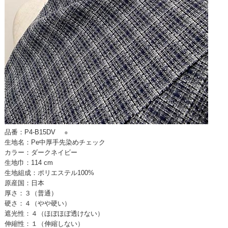
品番：P4-B15DV
●
生地名：Pe中厚手先染めチェック
カラー：ダークネイビー
生地巾：114 cm
生地組成：ポリエステル100%
原産国：日本
厚さ：３（普通）
硬さ：４（やや硬い）
遮光性：４（ほぼほぼ透けない）
伸縮性：１（伸縮しない）