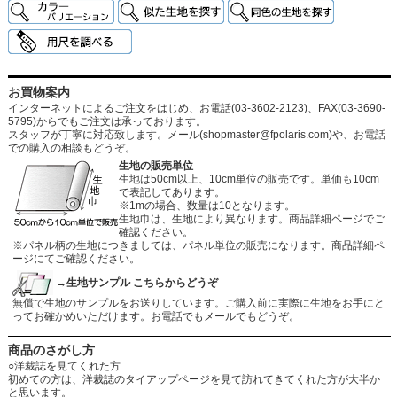
お買物案内
インターネットによるご注文をはじめ、お電話(03-3602-2123)、FAX(03-3690-
5795)からでもご注文は承っております。
スタッフが丁寧に対応致します。メール
(shopmaster@fpolaris.com)
や、お電話
での購入の相談もどうぞ。
生地の販売単位
生地は50cm以上、10cm単位の販売です。単価も10cm
で表記してあります。
※1mの場合、数量は10となります。
生地巾は、生地により異なります。商品詳細ページでご
確認ください。
※パネル柄の生地につきましては、パネル単位の販売になります。商品詳細ペ
ージにてご確認ください。
→生地サンプル こちらからどうぞ
無償で生地のサンプルをお送りしています。ご購入前に実際に生地をお手にと
ってお確かめいただけます。お電話でもメールでもどうぞ。
商品のさがし方
○洋裁誌を見てくれた方
初めての方は、洋裁誌のタイアップページを見て訪れてきてくれた方が大半か
と思います。