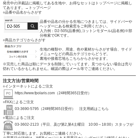
発売中の洋裁誌に掲載してある生地や、お得なセットはトップページに掲載し
てあります。
→トップページ
○品番や品名からさがす
品番や品名の分かる生地につきましては、サイドバーや
ヘッダーにある検索窓をご利用ください。
入力例：D2-505(品番例),コットンモダール(品名例)※部
分検索でOKです。
○商品カテゴリからさがす
生地の種類や、用途、色や素材からさがす場合、サイド
メニューなどの商品カテゴリからどうぞ。
裏地や接着芯地もこちらからさがせます。
※完売した商品は順にデータを削除していってます。見つからない場合は売り
切れているかもしれません。確認の際はメール等でご連絡ください。
注文方法/営業時間
○インターネットによるご注文
https://www.fpolaris.com
（24時間365日受付）
○FAXによるご注文
03-3690-5795（24時間365日受付）
注文用紙はこちら
○電話によるご注文
03-3602-2123（平日、及び第2,第4土曜日 10:00～18:00）スタッフが
丁寧に対応致します。お気軽にご連絡ください。
※営業日の詳細は、WEBページにある営業日カレンダーにてご確認ください。