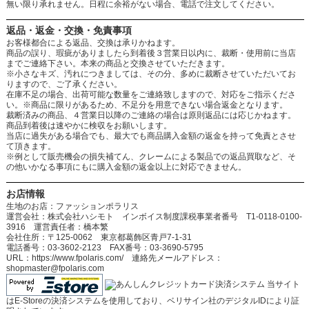
無い限り承れません。日程に余裕がない場合、電話で注文してください。
返品・返金・交換・免責事項
お客様都合による返品、交換は承りかねます。
商品の誤り、瑕疵がありましたら到着後３営業日以内に、裁断・使用前に当店
までご連絡下さい。本来の商品と交換させていただきます。
※小さなキズ、汚れにつきましては、その分、多めに裁断させていただいてお
りますので、ご了承ください。
在庫不足の場合、出荷可能な数量をご連絡致しますので、対応をご指示くださ
い。※商品に限りがあるため、不足分を用意できない場合返金となります。
裁断済みの商品、４営業日以降のご連絡の場合は原則返品には応じかねます。
商品到着後は速やかに検収をお願いします。
当店に過失がある場合でも、最大でも商品購入金額の返金を持って免責とさせ
て頂きます。
※例として販売機会の損失補てん、クレームによる製品での返品買取など、そ
の他いかなる事項にもに購入金額の返金以上に対応できません。
お店情報
生地のお店：ファッションポラリス
運営会社：株式会社ハシモト インボイス制度課税事業者番号 T1-0118-0100-
3916 運営責任者：橋本繁
会社住所：〒125-0062 東京都葛飾区青戸7-1-31
電話番号：03-3602-2123 FAX番号：03-3690-5795
URL：https://www.fpolaris.com/ 連絡先メールアドレス：
shopmaster@fpolaris.com
当サイト
はE-Storeの決済システムを使用しており、ベリサイン社のデジタルIDにより証