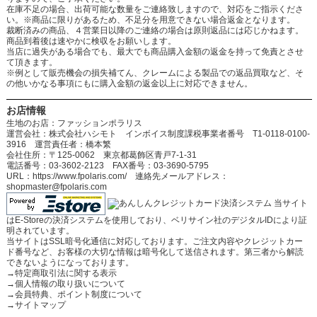
在庫不足の場合、出荷可能な数量をご連絡致しますので、対応をご指示くださ
い。※商品に限りがあるため、不足分を用意できない場合返金となります。
裁断済みの商品、４営業日以降のご連絡の場合は原則返品には応じかねます。
商品到着後は速やかに検収をお願いします。
当店に過失がある場合でも、最大でも商品購入金額の返金を持って免責とさせ
て頂きます。
※例として販売機会の損失補てん、クレームによる製品での返品買取など、そ
の他いかなる事項にもに購入金額の返金以上に対応できません。
お店情報
生地のお店：ファッションポラリス
運営会社：株式会社ハシモト インボイス制度課税事業者番号 T1-0118-0100-
3916 運営責任者：橋本繁
会社住所：〒125-0062 東京都葛飾区青戸7-1-31
電話番号：03-3602-2123 FAX番号：03-3690-5795
URL：https://www.fpolaris.com/ 連絡先メールアドレス：
shopmaster@fpolaris.com
当サイト
はE-Storeの決済システムを使用しており、ベリサイン社のデジタルIDにより証
明されています。
当サイトはSSL暗号化通信に対応しております。ご注文内容やクレジットカー
ド番号など、お客様の大切な情報は暗号化して送信されます。第三者から解読
できないようになっております。
→
特定商取引法に関する表示
→
個人情報の取り扱いについて
→
会員特典、ポイント制度について
→
サイトマップ