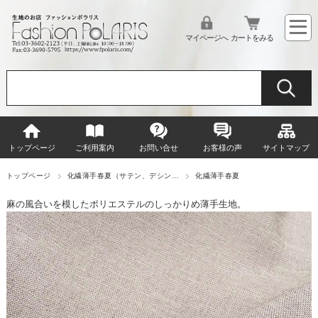
マイページへ
カートをみる
トップページ
ご利用案内
お問い合せ
お客様の声
サイトマップ
トップページ
化繊薄手春夏（サテン、デシン…
化繊薄手春夏
麻の風合いを模したポリエステルのしっかりめ薄手生地。