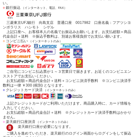
い。
○
銀行振込
（インターネット、電話、FAX）
三菱東京UFJ銀行 向島支店 普通口座 0017982 口座名義：フアツシヨ
ンポラリス ハシモト シゲル
上記口座へ、お客様本人の名義でお振込みお願いします。お支払総額＝商品
代金合計＋送料 ※振込手数料は、別途お客様負担でお支払い願います。
○
コンビニ払い
（インターネットのみ）
ご自宅にコンビニ払込票が１～３営業日で届きます。お近くのコンビニエン
スストアでお支払いください。
お支払総額＝商品代金合計＋送料＋コンビニ決済手数料 ※コンビニ決済手
数料は一律 ￥300 (税別) となります。
○
クレジットカード決済
（インターネットのみ）
上記クレジットカードがご利用いただけます。商品購入時に、カード情報を
入力してください。
お支払総額＝商品代金合計＋送料 ※クレジットカード決済手数料はかかり
ません。
○
楽天銀行口座決済
（インターネットのみ）
楽天銀行口座が必要になります。
ご購入を進めていただき、楽天銀行のログイン画面からログインをして振込