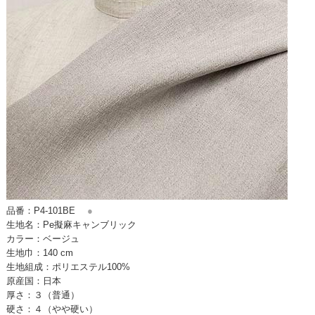
品番：P4-101BE
●
生地名：Pe擬麻キャンブリック
カラー：ベージュ
生地巾：140 cm
生地組成：ポリエステル100%
原産国：日本
厚さ：３（普通）
硬さ：４（やや硬い）