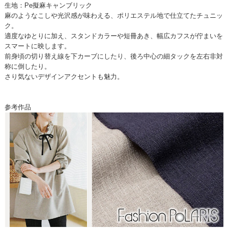
生地：Pe擬麻キャンブリック
麻のようなこしや光沢感が味わえる、ポリエステル地で仕立てたチュニッ
ク。
適度なゆとりに加え、スタンドカラーや短冊あき、幅広カフスが佇まいを
スマートに映します。
前身頃の切り替え線を下カーブにしたり、後ろ中心の細タックを左右非対
称に倒したり。
さり気ないデザインアクセントも魅力。
参考作品