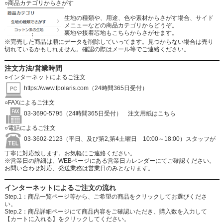
○商品カテゴリからさがす
生地の種類や、用途、色や素材からさがす場合、サイド
メニューなどの商品カテゴリからどうぞ。
裏地や接着芯地もこちらからさがせます。
※完売した商品は順にデータを削除していってます。見つからない場合は売り
切れているかもしれません。確認の際はメール等でご連絡ください。
注文方法/営業時間
○インターネットによるご注文
https://www.fpolaris.com
（24時間365日受付）
○FAXによるご注文
03-3690-5795（24時間365日受付）
注文用紙はこちら
○電話によるご注文
03-3602-2123（平日、及び第2,第4土曜日 10:00～18:00）スタッフが
丁寧に対応致します。お気軽にご連絡ください。
※営業日の詳細は、WEBページにある営業日カレンダーにてご確認ください。
お問い合わせ対応、発送業務は営業日のみとなります。
インターネットによるご注文の流れ
Step.1：商品一覧ページ等から、ご希望の商品をクリックしてお選びくださ
い。
Step.2：商品詳細ページにて商品内容をご確認いただき、購入数を入力して
【カートに入れる】をクリックしてください。