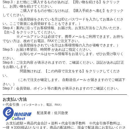
Step.3：まだ他にご購入するものがあれば、【買い物を続ける】をクリック
し、お買い物を続けてください。
ご購入するものが他になければ、【購入手続きへ進む】をクリック
してください。
（会員登録をされている方はIDとパスワードを入力してお進みくださ
い。ここで新規に会員登録することもできます。）
Step.4：案内に沿ってお客様情報、お届け先、お支払方法をご入力いただき、
【次へ】をクリックしてください。
※メールアドレスは必須です。携帯メールもご利用できます。お持ち
でない方は、改めてお電話、FAXでご注文下さい。
（会員登録をされている方はお客様情報の入力が省略できます。）
Step.5：お届け希望日、時間帯 があればご指定ください。
お知らせメールはセール情報等をお送りします。ぜひお受け取りく
ださい。
Step.6：ご注文内容 が表示されますので、ご確認ください。誤記があれば訂正
をお願いします。
問題無ければ、【この内容で注文をする】をクリックしてくださ
い。
（これで注文が確定します。 自動送信メール が届きますのでご確認下
さい。）
Step.7：会員登録、ポイント等の案内 が表示されますのでご確認ください。
お支払い方法
○
代金引換
（インターネット、電話、FAX）
配送業者：佐川急便
お支払総額＝商品代金合計＋送料＋代金引換手数料 ※代金引換手数料は、
一律 ￥330(税込)となります。商品の配送時に、現金で配送員にお支払いくださ