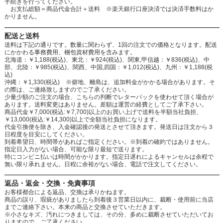
手続きを行ってください。
お支払総額＝商品代金合計＋送料 ※楽天銀行口座決済では決済手数料はか
かりません。
配送と送料
送料は下記の通りです。数量に関わらず、1回の注文での価格となります。配送
にかかわる事務費用、梱包資材費用を含みます。
北海道：￥1,188(税込)、東北：￥924(税込)、関東,甲信越：￥836(税込)、中
部、北陸：￥985(税込)、関西、中国,四国：￥1,012(税込)、九州：￥1,188(税
込)
沖縄：￥1,330(税込) ※僻地、離島は、追加料金がかかる場合があります。そ
の際は、ご連絡致しますのでご了承ください。
少量少額のご注文の場合、こちらの判断でレターパックを使わせて頂く場合が
あります。送料変更はありません。差額は運営の経費としてご了承下さい。
商品代金￥7,000(税込:￥7,700)以上のお買い上げで送料を半額当社負担、
￥13,000(税込:￥14,300)以上で全額当社負担になります。
代金引換便を除き、入金確認後の発送とさせて頂きます。発送日は注文から３
日程度を目安にしてください。
到着希望日、時間帯があればご指定ください。※到着の確約ではありません。
指定日入力がない場合、可能な限り最短で送ります。
特にコンビニ払いは時間がかかります。指定日遅れによるキャンセルは余程で
無い限り承れません。日程に余裕がない場合、電話で注文してください。
返品・返金・交換・免責事項
お客様都合による返品、交換は承りかねます。
商品の誤り、瑕疵がありましたら到着後３営業日以内に、裁断・使用前に当店
までご連絡下さい。本来の商品と交換させていただきます。
※小さなキズ、汚れにつきましては、その分、多めに裁断させていただいてお
りますので、ご了承ください。