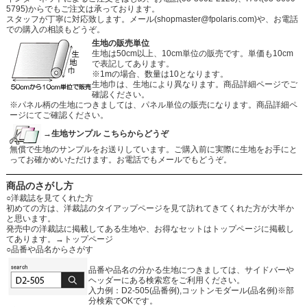
5795)からでもご注文は承っております。
スタッフが丁寧に対応致します。メール
(shopmaster@fpolaris.com)
や、お電話
での購入の相談もどうぞ。
生地の販売単位
生地は50cm以上、10cm単位の販売です。単価も10cm
で表記してあります。
※1mの場合、数量は10となります。
生地巾は、生地により異なります。商品詳細ページでご
確認ください。
※パネル柄の生地につきましては、パネル単位の販売になります。商品詳細ペ
ージにてご確認ください。
→生地サンプル こちらからどうぞ
無償で生地のサンプルをお送りしています。ご購入前に実際に生地をお手にと
ってお確かめいただけます。お電話でもメールでもどうぞ。
商品のさがし方
○洋裁誌を見てくれた方
初めての方は、洋裁誌のタイアップページを見て訪れてきてくれた方が大半か
と思います。
発売中の洋裁誌に掲載してある生地や、お得なセットはトップページに掲載し
てあります。
→トップページ
○品番や品名からさがす
品番や品名の分かる生地につきましては、サイドバーや
ヘッダーにある検索窓をご利用ください。
入力例：D2-505(品番例),コットンモダール(品名例)※部
分検索でOKです。