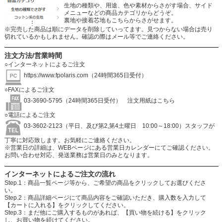
生地の種類や、用途、色や素材からさがす場合、サイド
メニューなどの商品カテゴリからどうぞ。
裏地や接着芯地もこちらからさがせます。
※完売した商品は順にデータを削除していってます。見つからない場合は売り
切れているかもしれません。確認の際はメール等でご連絡ください。
注文方法/営業時間
○インターネットによるご注文
https://www.fpolaris.com
（24時間365日受付）
○FAXによるご注文
03-3690-5795（24時間365日受付）
注文用紙はこちら
○電話によるご注文
03-3602-2123（平日、及び第2,第4土曜日 10:00～18:00）スタッフが
丁寧に対応致します。お気軽にご連絡ください。
※営業日の詳細は、WEBページにある営業日カレンダーにてご確認ください。
お問い合わせ対応、発送業務は営業日のみとなります。
インターネットによるご注文の流れ
Step.1：商品一覧ページ等から、ご希望の商品をクリックしてお選びくださ
い。
Step.2：商品詳細ページにて商品内容をご確認いただき、購入数を入力して
【カートに入れる】をクリックしてください。
Step.3：まだ他にご購入するものがあれば、【買い物を続ける】をクリック
し、お買い物を続けてください。