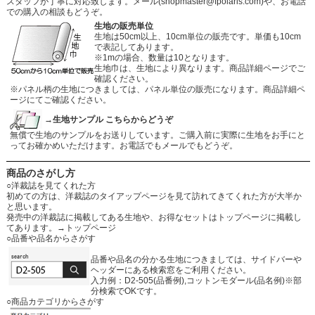
スタッフが丁寧に対応致します。メール
(shopmaster@fpolaris.com)
や、お電話
での購入の相談もどうぞ。
生地の販売単位
生地は50cm以上、10cm単位の販売です。単価も10cm
で表記してあります。
※1mの場合、数量は10となります。
生地巾は、生地により異なります。商品詳細ページでご
確認ください。
※パネル柄の生地につきましては、パネル単位の販売になります。商品詳細ペ
ージにてご確認ください。
→生地サンプル こちらからどうぞ
無償で生地のサンプルをお送りしています。ご購入前に実際に生地をお手にと
ってお確かめいただけます。お電話でもメールでもどうぞ。
商品のさがし方
○洋裁誌を見てくれた方
初めての方は、洋裁誌のタイアップページを見て訪れてきてくれた方が大半か
と思います。
発売中の洋裁誌に掲載してある生地や、お得なセットはトップページに掲載し
てあります。
→トップページ
○品番や品名からさがす
品番や品名の分かる生地につきましては、サイドバーや
ヘッダーにある検索窓をご利用ください。
入力例：D2-505(品番例),コットンモダール(品名例)※部
分検索でOKです。
○商品カテゴリからさがす