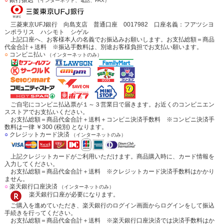
（インターネット、電話、FAX）
三菱東京UFJ銀行 向島支店 普通口座 0017982 口座名義：フアツシヨ
ンポラリス ハシモト シゲル
上記口座へ、お客様本人の名義でお振込みお願いします。お支払総額＝商品
代金合計＋送料 ※振込手数料は、別途お客様負担でお支払い願います。
○
コンビニ払い
（インターネットのみ）
ご自宅にコンビニ払込票が１～３営業日で届きます。お近くのコンビニエン
スストアでお支払いください。
お支払総額＝商品代金合計＋送料＋コンビニ決済手数料 ※コンビニ決済手
数料は一律 ￥300 (税別) となります。
○
クレジットカード決済
（インターネットのみ）
上記クレジットカードがご利用いただけます。商品購入時に、カード情報を
入力してください。
お支払総額＝商品代金合計＋送料 ※クレジットカード決済手数料はかかり
ません。
○
楽天銀行口座決済
（インターネットのみ）
楽天銀行口座が必要になります。
ご購入を進めていただき、楽天銀行のログイン画面からログインをして振込
手続きを行ってください。
お支払総額＝商品代金合計＋送料 ※楽天銀行口座決済では決済手数料はか