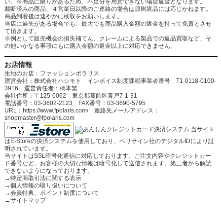
い。※商品に限りがあるため、不足分を用意できない場合返金となります。
裁断済みの商品、４営業日以降のご連絡の場合は原則返品には応じかねます。
商品到着後は速やかに検収をお願いします。
当店に過失がある場合でも、最大でも商品購入金額の返金を持って免責とさせ
て頂きます。
※例として販売機会の損失補てん、クレームによる製品での返品買取など、そ
の他いかなる事項にもに購入金額の返金以上に対応できません。
お店情報
生地のお店：ファッションポラリス
運営会社：株式会社ハシモト インボイス制度課税事業者番号 T1-0118-0100-
3916 運営責任者：橋本繁
会社住所：〒125-0062 東京都葛飾区青戸7-1-31
電話番号：03-3602-2123 FAX番号：03-3690-5795
URL：https://www.fpolaris.com/ 連絡先メールアドレス：
shopmaster@fpolaris.com
当サイト
はE-Storeの決済システムを使用しており、ベリサイン社のデジタルIDにより証
明されています。
当サイトはSSL暗号化通信に対応しております。ご注文内容やクレジットカー
ド番号など、お客様の大切な情報は暗号化して送信されます。第三者から解読
できないようになっております。
→
特定商取引法に関する表示
→
個人情報の取り扱いについて
→
会員特典、ポイント制度について
→
サイトマップ