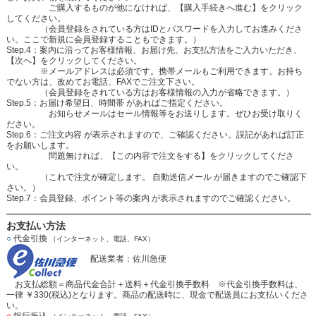
ご購入するものが他になければ、【購入手続きへ進む】をクリック
してください。
（会員登録をされている方はIDとパスワードを入力してお進みくださ
い。ここで新規に会員登録することもできます。）
Step.4：案内に沿ってお客様情報、お届け先、お支払方法をご入力いただき、
【次へ】をクリックしてください。
※メールアドレスは必須です。携帯メールもご利用できます。お持ち
でない方は、改めてお電話、FAXでご注文下さい。
（会員登録をされている方はお客様情報の入力が省略できます。）
Step.5：お届け希望日、時間帯 があればご指定ください。
お知らせメールはセール情報等をお送りします。ぜひお受け取りく
ださい。
Step.6：ご注文内容 が表示されますので、ご確認ください。誤記があれば訂正
をお願いします。
問題無ければ、【この内容で注文をする】をクリックしてくださ
い。
（これで注文が確定します。 自動送信メール が届きますのでご確認下
さい。）
Step.7：会員登録、ポイント等の案内 が表示されますのでご確認ください。
お支払い方法
○
代金引換
（インターネット、電話、FAX）
配送業者：佐川急便
お支払総額＝商品代金合計＋送料＋代金引換手数料 ※代金引換手数料は、
一律 ￥330(税込)となります。商品の配送時に、現金で配送員にお支払いくださ
い。
○
銀行振込