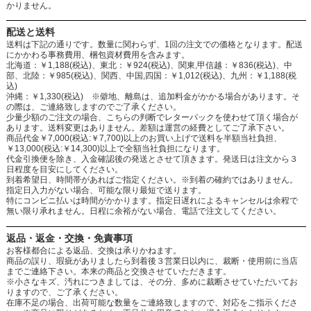
かりません。
配送と送料
送料は下記の通りです。数量に関わらず、1回の注文での価格となります。配送
にかかわる事務費用、梱包資材費用を含みます。
北海道：￥1,188(税込)、東北：￥924(税込)、関東,甲信越：￥836(税込)、中
部、北陸：￥985(税込)、関西、中国,四国：￥1,012(税込)、九州：￥1,188(税
込)
沖縄：￥1,330(税込) ※僻地、離島は、追加料金がかかる場合があります。そ
の際は、ご連絡致しますのでご了承ください。
少量少額のご注文の場合、こちらの判断でレターパックを使わせて頂く場合が
あります。送料変更はありません。差額は運営の経費としてご了承下さい。
商品代金￥7,000(税込:￥7,700)以上のお買い上げで送料を半額当社負担、
￥13,000(税込:￥14,300)以上で全額当社負担になります。
代金引換便を除き、入金確認後の発送とさせて頂きます。発送日は注文から３
日程度を目安にしてください。
到着希望日、時間帯があればご指定ください。※到着の確約ではありません。
指定日入力がない場合、可能な限り最短で送ります。
特にコンビニ払いは時間がかかります。指定日遅れによるキャンセルは余程で
無い限り承れません。日程に余裕がない場合、電話で注文してください。
返品・返金・交換・免責事項
お客様都合による返品、交換は承りかねます。
商品の誤り、瑕疵がありましたら到着後３営業日以内に、裁断・使用前に当店
までご連絡下さい。本来の商品と交換させていただきます。
※小さなキズ、汚れにつきましては、その分、多めに裁断させていただいてお
りますので、ご了承ください。
在庫不足の場合、出荷可能な数量をご連絡致しますので、対応をご指示くださ