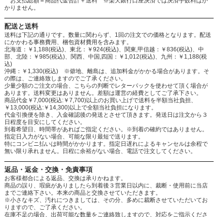
お支払総額＝商品代金合計＋送料 ※楽天銀行口座決済では決済手数料はか
かりません。
配送と送料
送料は下記の通りです。数量に関わらず、1回の注文での価格となります。配送
にかかわる事務費用、梱包資材費用を含みます。
北海道：￥1,188(税込)、東北：￥924(税込)、関東,甲信越：￥836(税込)、中
部、北陸：￥985(税込)、関西、中国,四国：￥1,012(税込)、九州：￥1,188(税
込)
沖縄：￥1,330(税込) ※僻地、離島は、追加料金がかかる場合があります。そ
の際は、ご連絡致しますのでご了承ください。
少量少額のご注文の場合、こちらの判断でレターパックを使わせて頂く場合が
あります。送料変更はありません。差額は運営の経費としてご了承下さい。
商品代金￥7,000(税込:￥7,700)以上のお買い上げで送料を半額当社負担、
￥13,000(税込:￥14,300)以上で全額当社負担になります。
代金引換便を除き、入金確認後の発送とさせて頂きます。発送日は注文から３
日程度を目安にしてください。
到着希望日、時間帯があればご指定ください。※到着の確約ではありません。
指定日入力がない場合、可能な限り最短で送ります。
特にコンビニ払いは時間がかかります。指定日遅れによるキャンセルは余程で
無い限り承れません。日程に余裕がない場合、電話で注文してください。
返品・返金・交換・免責事項
お客様都合による返品、交換は承りかねます。
商品の誤り、瑕疵がありましたら到着後３営業日以内に、裁断・使用前に当店
までご連絡下さい。本来の商品と交換させていただきます。
※小さなキズ、汚れにつきましては、その分、多めに裁断させていただいてお
りますので、ご了承ください。
在庫不足の場合、出荷可能な数量をご連絡致しますので、対応をご指示くださ