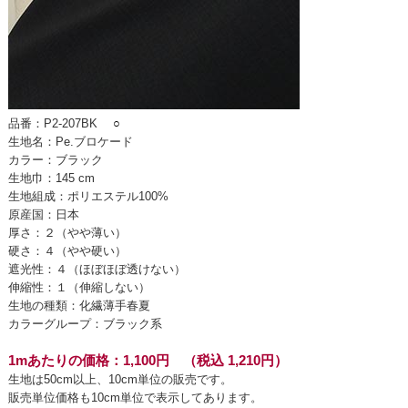
品番：P2-207BK
○
生地名：Pe.ブロケード
カラー：ブラック
生地巾：145 cm
生地組成：ポリエステル100%
原産国：日本
厚さ：２（やや薄い）
硬さ：４（やや硬い）
遮光性：４（ほぼほぼ透けない）
伸縮性：１（伸縮しない）
生地の種類：化繊薄手春夏
カラーグループ：ブラック系
1mあたりの価格：1,100円 （税込 1,210円）
生地は50cm以上、10cm単位の販売です。
販売単位価格も10cm単位で表示してあります。