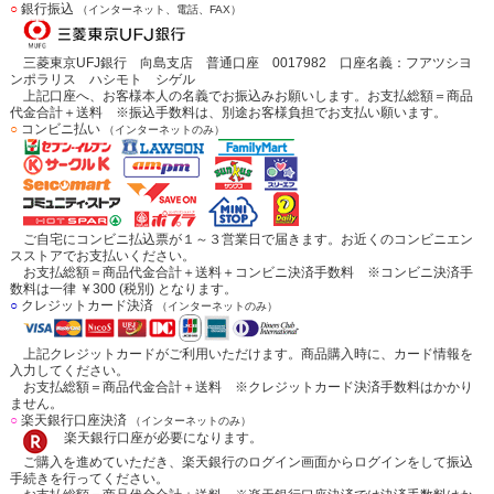
○
銀行振込
（インターネット、電話、FAX）
三菱東京UFJ銀行 向島支店 普通口座 0017982 口座名義：フアツシヨ
ンポラリス ハシモト シゲル
上記口座へ、お客様本人の名義でお振込みお願いします。お支払総額＝商品
代金合計＋送料 ※振込手数料は、別途お客様負担でお支払い願います。
○
コンビニ払い
（インターネットのみ）
ご自宅にコンビニ払込票が１～３営業日で届きます。お近くのコンビニエン
スストアでお支払いください。
お支払総額＝商品代金合計＋送料＋コンビニ決済手数料 ※コンビニ決済手
数料は一律 ￥300 (税別) となります。
○
クレジットカード決済
（インターネットのみ）
上記クレジットカードがご利用いただけます。商品購入時に、カード情報を
入力してください。
お支払総額＝商品代金合計＋送料 ※クレジットカード決済手数料はかかり
ません。
○
楽天銀行口座決済
（インターネットのみ）
楽天銀行口座が必要になります。
ご購入を進めていただき、楽天銀行のログイン画面からログインをして振込
手続きを行ってください。