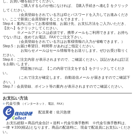
し、お買い物を続けてください。
ご購入するものが他になければ、【購入手続きへ進む】をクリック
してください。
（会員登録をされている方はIDとパスワードを入力してお進みくださ
い。ここで新規に会員登録することもできます。）
Step.4：案内に沿ってお客様情報、お届け先、お支払方法をご入力いただき、
【次へ】をクリックしてください。
※メールアドレスは必須です。携帯メールもご利用できます。お持ち
でない方は、改めてお電話、FAXでご注文下さい。
（会員登録をされている方はお客様情報の入力が省略できます。）
Step.5：お届け希望日、時間帯 があればご指定ください。
お知らせメールはセール情報等をお送りします。ぜひお受け取りく
ださい。
Step.6：ご注文内容 が表示されますので、ご確認ください。誤記があれば訂正
をお願いします。
問題無ければ、【この内容で注文をする】をクリックしてくださ
い。
（これで注文が確定します。 自動送信メール が届きますのでご確認下
さい。）
Step.7：会員登録、ポイント等の案内 が表示されますのでご確認ください。
お支払い方法
○
代金引換
（インターネット、電話、FAX）
配送業者：佐川急便
お支払総額＝商品代金合計＋送料＋代金引換手数料 ※代金引換手数料は、
一律 ￥330(税込)となります。商品の配送時に、現金で配送員にお支払いくださ
い。