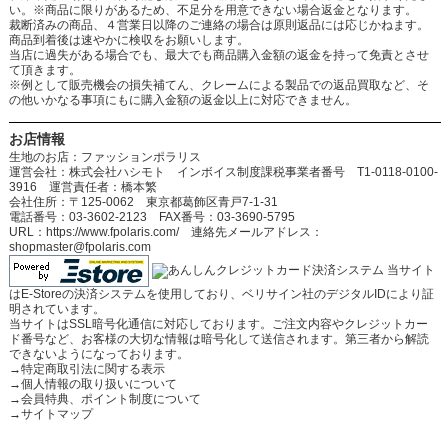
い。※商品に限りがあるため、不足分を用意できない場合返金となります。
裁断済みの商品、４営業日以降のご連絡の場合は原則返品には応じかねます。
商品到着後は速やかに検収をお願いします。
当店に過失がある場合でも、最大でも商品購入金額の返金を持って免責とさせ
て頂きます。
※例として販売機会の損失補てん、クレームによる製品での返品買取など、そ
の他いかなる事項にもに購入金額の返金以上に対応できません。
お店情報
生地のお店：ファッションポラリス
運営会社：株式会社ハシモト インボイス制度課税事業者番号 T1-0118-0100-
3916 運営責任者：橋本繁
会社住所：〒125-0062 東京都葛飾区青戸7-1-31
電話番号：03-3602-2123 FAX番号：03-3690-5795
URL：https://www.fpolaris.com/ 連絡先メールアドレス：
shopmaster@fpolaris.com
当サイト
はE-Storeの決済システムを使用しており、ベリサイン社のデジタルIDにより証
明されています。
当サイトはSSL暗号化通信に対応しております。ご注文内容やクレジットカー
ド番号など、お客様の大切な情報は暗号化して送信されます。第三者から解読
できないようになっております。
→
特定商取引法に関する表示
→
個人情報の取り扱いについて
→
会員特典、ポイント制度について
→
サイトマップ