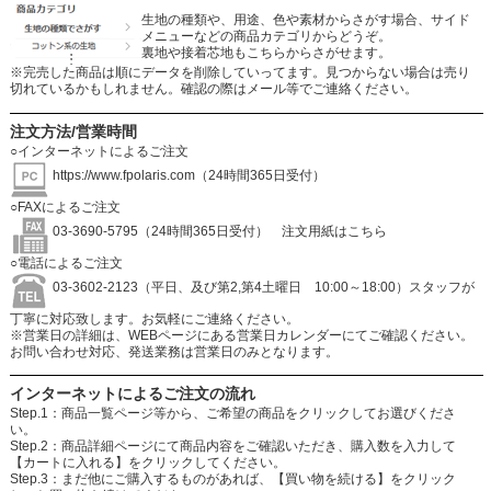
生地の種類や、用途、色や素材からさがす場合、サイド
メニューなどの商品カテゴリからどうぞ。
裏地や接着芯地もこちらからさがせます。
※完売した商品は順にデータを削除していってます。見つからない場合は売り
切れているかもしれません。確認の際はメール等でご連絡ください。
注文方法/営業時間
○インターネットによるご注文
https://www.fpolaris.com
（24時間365日受付）
○FAXによるご注文
03-3690-5795（24時間365日受付）
注文用紙はこちら
○電話によるご注文
03-3602-2123（平日、及び第2,第4土曜日 10:00～18:00）スタッフが
丁寧に対応致します。お気軽にご連絡ください。
※営業日の詳細は、WEBページにある営業日カレンダーにてご確認ください。
お問い合わせ対応、発送業務は営業日のみとなります。
インターネットによるご注文の流れ
Step.1：商品一覧ページ等から、ご希望の商品をクリックしてお選びくださ
い。
Step.2：商品詳細ページにて商品内容をご確認いただき、購入数を入力して
【カートに入れる】をクリックしてください。
Step.3：まだ他にご購入するものがあれば、【買い物を続ける】をクリック