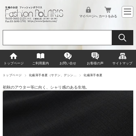
マイページへ
カートをみる
トップページ
ご利用案内
お問い合せ
お客様の声
サイトマップ
トップページ
化繊薄手春夏（サテン、デシン…
化繊薄手春夏
初秋のアウター等に向く、シャリ感のある生地。