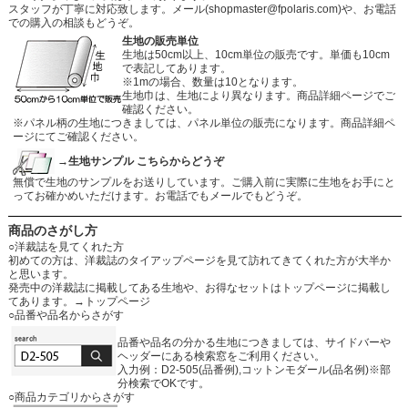
スタッフが丁寧に対応致します。メール
(shopmaster@fpolaris.com)
や、お電話
での購入の相談もどうぞ。
生地の販売単位
生地は50cm以上、10cm単位の販売です。単価も10cm
で表記してあります。
※1mの場合、数量は10となります。
生地巾は、生地により異なります。商品詳細ページでご
確認ください。
※パネル柄の生地につきましては、パネル単位の販売になります。商品詳細ペ
ージにてご確認ください。
→生地サンプル こちらからどうぞ
無償で生地のサンプルをお送りしています。ご購入前に実際に生地をお手にと
ってお確かめいただけます。お電話でもメールでもどうぞ。
商品のさがし方
○洋裁誌を見てくれた方
初めての方は、洋裁誌のタイアップページを見て訪れてきてくれた方が大半か
と思います。
発売中の洋裁誌に掲載してある生地や、お得なセットはトップページに掲載し
てあります。
→トップページ
○品番や品名からさがす
品番や品名の分かる生地につきましては、サイドバーや
ヘッダーにある検索窓をご利用ください。
入力例：D2-505(品番例),コットンモダール(品名例)※部
分検索でOKです。
○商品カテゴリからさがす