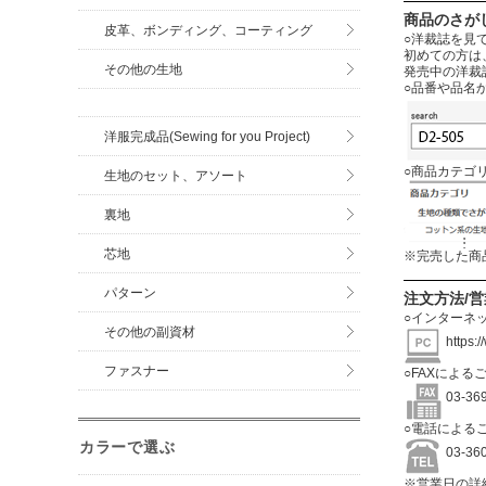
商品のさが
皮革、ボンディング、コーティング
○洋裁誌を見
初めての方は
その他の生地
発売中の洋裁
○品番や品名
洋服完成品(Sewing for you Project)
○商品カテゴ
生地のセット、アソート
裏地
芯地
※完売した商
パターン
注文方法/
○インターネ
その他の副資材
https:
ファスナー
○FAXによる
03-3
○電話による
カラーで選ぶ
03-3
※営業日の詳