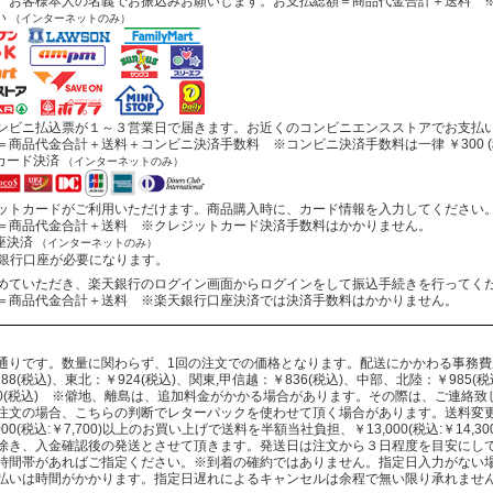
お客様本人の名義でお振込みお願いします。お支払総額＝商品代金合計＋送料 ※
い
（インターネットのみ）
ビニ払込票が１～３営業日で届きます。お近くのコンビニエンスストアでお支払
商品代金合計＋送料＋コンビニ決済手数料 ※コンビニ決済手数料は一律 ￥300 (
カード決済
（インターネットのみ）
トカードがご利用いただけます。商品購入時に、カード情報を入力してください
商品代金合計＋送料 ※クレジットカード決済手数料はかかりません。
座決済
（インターネットのみ）
行口座が必要になります。
ていただき、楽天銀行のログイン画面からログインをして振込手続きを行ってく
商品代金合計＋送料 ※楽天銀行口座決済では決済手数料はかかりません。
通りです。数量に関わらず、1回の注文での価格となります。配送にかかわる事務
88(税込)、東北：￥924(税込)、関東,甲信越：￥836(税込)、中部、北陸：￥985(税込
330(税込) ※僻地、離島は、追加料金がかかる場合があります。その際は、ご連絡
注文の場合、こちらの判断でレターパックを使わせて頂く場合があります。送料変
000(税込:￥7,700)以上のお買い上げで送料を半額当社負担、￥13,000(税込:￥14
除き、入金確認後の発送とさせて頂きます。発送日は注文から３日程度を目安にし
時間帯があればご指定ください。※到着の確約ではありません。指定日入力がない
払いは時間がかかります。指定日遅れによるキャンセルは余程で無い限り承れませ