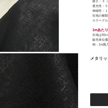
硬さ：３（
遮光性：５
伸縮性：１
生地の種類
カラーグル
1mあたり
生地は50
販売単位価
例：1m購
メタリッ