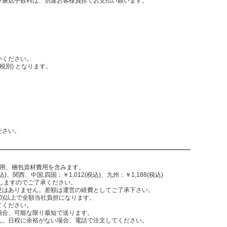
振込手数料は、別途お客様負担でお支払い願います。
いください。
税別) となります。
。
ださい。
費用、梱包資材費用を含みます。
)、関西、中国,四国：￥1,012(税込)、九州：￥1,188(税込)
致しますのでご了承ください。
更はありません。差額は運営の経費としてご了承下さい。
,300)以上で全額当社負担になります。
てください。
場合、可能な限り最短で送ります。
ん。日程に余裕がない場合、電話で注文してください。