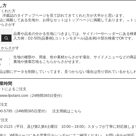
し方
てくれた方
、洋裁誌のタイアップページを見て訪れてきてくれた方が大半かと思います。
誌に掲載してある生地や、お得なセットはトップページに掲載してあります。
→ト
からさがす
品番や品名の分かる生地につきましては、サイドバーやヘッダーにある検
入力例：D2-505(品番例),コットンモダール(品名例)※部分検索でOKです。
リからさがす
生地の種類や、用途、色や素材からさがす場合、サイドメニューなどの商
裏地や接着芯地もこちらからさがせます。
品は順にデータを削除していってます。見つからない場合は売り切れているかもし
営業時間
ットによるご注文
//www.fpolaris.com
（24時間365日受付）
ご注文
690-5795（24時間365日受付）
注文用紙はこちら
ご注文
602-2123（平日、及び第2,第4土曜日 10:00～18:00）スタッフが丁寧に対応
細は、WEBページにある営業日カレンダーにてご確認ください。お問い合わせ対応