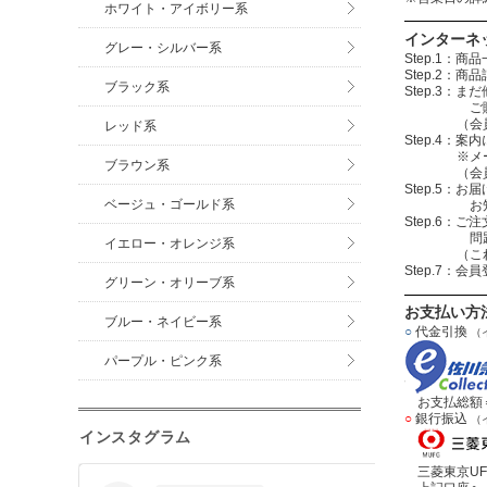
ホワイト・アイボリー系
インターネ
グレー・シルバー系
Step.1
Step.2
ブラック系
Step.3
ご購入する
（会員登録を
レッド系
Step.4
※メールアド
ブラウン系
（会員登録
Step.5：
ベージュ・ゴールド系
お知らせメ
Step.6
問題無けれ
イエロー・オレンジ系
（これで注
Step.7：
グリーン・オリーブ系
お支払い方
ブルー・ネイビー系
○
代金引換
（
パープル・ピンク系
お支払総額＝
○
銀行振込
（
インスタグラム
三菱東京UF