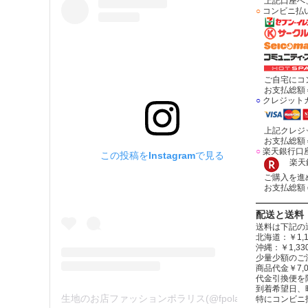
上記口座へ、
○
コンビニ払
ご自宅にコン
お支払総額＝
○
クレジット
上記クレジッ
お支払総額＝
○
楽天銀行口
この投稿をInstagramで見る
楽天銀
ご購入を進め
お支払総額＝
配送と送料
送料は下記の
北海道：￥1,1
沖縄：￥1,
少量少額のご
商品代金￥7,
代金引換便を
到着希望日、
生地のお店ファッションポラリス(@fpolaris_textile)がシェアした投稿
特にコンビニ