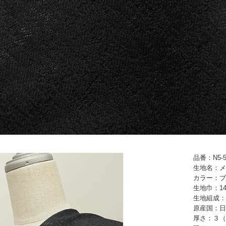
品番：N5-5
生地名：メ
カラー：ブ
生地巾：14
生地組成：
原産国：日
厚さ：３（