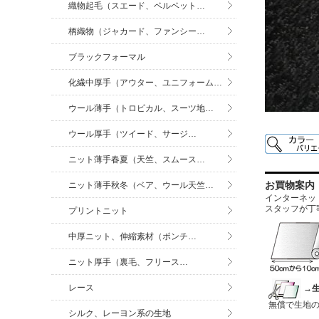
織物起毛（スエード、ベルベット…
柄織物（ジャカード、ファンシー…
ブラックフォーマル
化繊中厚手（アウター、ユニフォーム…
ウール薄手（トロピカル、スーツ地…
ウール厚手（ツイード、サージ…
ニット薄手春夏（天竺、スムース…
お買物案内
ニット薄手秋冬（ベア、ウール天竺…
インターネットに
スタッフが丁
プリントニット
中厚ニット、伸縮素材（ポンチ…
ニット厚手（裏毛、フリース…
レース
→
無償で生地
シルク、レーヨン系の生地