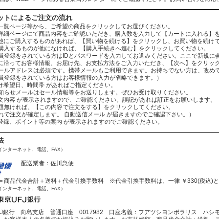
ットによるご注文の流れ
：商品一覧ページ等から、ご希望の商品をクリックしてお選びください。
：商品詳細ページにて商品内容をご確認いただき、購入数を入力して【カートに入れる】
：まだ他にご購入するものがあれば、【買い物を続ける】をクリックし、お買い物を続け
ものが他になければ、【購入手続きへ進む】をクリックしてください。
されている方はIDとパスワードを入力してお進みください。ここで新規に会
：案内に沿ってお客様情報、お届け先、お支払方法をご入力いただき、【次へ】をクリッ
レスは必須です。携帯メールもご利用できます。お持ちでない方は、改めてお
をされている方はお客様情報の入力が省略できます。）
お届け希望日、時間帯 があればご指定ください。
ールはセール情報等をお送りします。ぜひお受け取りください。
：ご注文内容 が表示されますので、ご確認ください。誤記があれば訂正をお願いします。
ば、【この内容で注文をする】をクリックしてください。
文が確定します。 自動送信メール が届きますのでご確認下さい。）
会員登録、ポイント等の案内 が表示されますのでご確認ください。
法
インターネット、電話、FAX）
配送業者：佐川急便
商品代金合計＋送料＋代金引換手数料 ※代金引換手数料は、一律 ￥330(税込)
インターネット、電話、FAX）
J銀行 向島支店 普通口座 0017982 口座名義：フアツシヨンポラリス ハシ