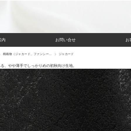
案内
お問い合せ
お
柄織物（ジャカード、ファンシー…
ジャカード
ある、やや薄手でしっかりめの初秋向け生地。