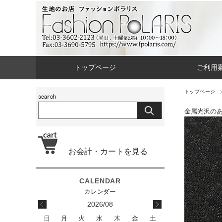
トップページ
ご利用
トップページ
金属光沢の
お会計・カートを見る
2026/08
日
月
火
水
木
金
土