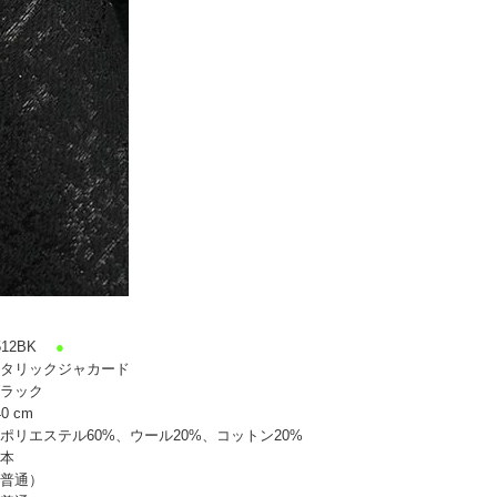
12BK
●
タリックジャカード
ラック
0 cm
ポリエステル60%、ウール20%、コットン20%
本
普通）