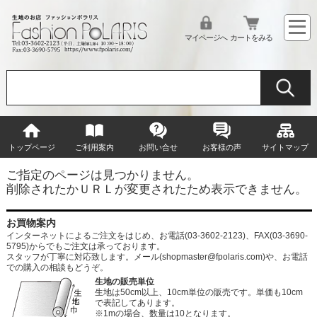
マイページへ
カートをみる
トップページ
ご利用案内
お問い合せ
お客様の声
サイトマップ
ご指定のページは見つかりません。
削除されたかＵＲＬが変更されたため表示できません。
お買物案内
インターネットによるご注文をはじめ、お電話(03-3602-2123)、FAX(03-3690-
5795)からでもご注文は承っております。
スタッフが丁寧に対応致します。メール
(shopmaster@fpolaris.com)
や、お電話
での購入の相談もどうぞ。
生地の販売単位
生地は50cm以上、10cm単位の販売です。単価も10cm
で表記してあります。
※1mの場合、数量は10となります。