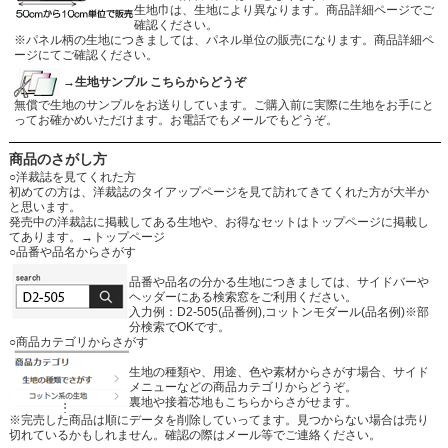
生地巾は、生地により異なります。商品詳細ページでご
確認ください。
※パネル柄の生地につきましては、パネル単位の販売になります。商品詳細ペ
ージにてご確認ください。
→生地サンプル こちらからどうぞ
無償で生地のサンプルをお送りしています。ご購入前に実際に生地をお手にと
ってお確かめいただけます。お電話でもメールでもどうぞ。
商品のさがし方
○洋裁誌を見てくれた方
初めての方は、洋裁誌のタイアップページを見て訪れてきてくれた方が大半か
と思います。
発売中の洋裁誌に掲載してある生地や、お得なセットはトップページに掲載し
てあります。
→トップページ
○品番や品名からさがす
品番や品名の分かる生地につきましては、サイドバーや
ヘッダーにある検索窓をご利用ください。
入力例：D2-505(品番例),コットンモダール(品名例)※部
分検索でOKです。
○商品カテゴリからさがす
生地の種類や、用途、色や素材からさがす場合、サイド
メニューなどの商品カテゴリからどうぞ。
裏地や接着芯地もこちらからさがせます。
※完売した商品は順にデータを削除していってます。見つからない場合は売り
切れているかもしれません。確認の際はメール等でご連絡ください。