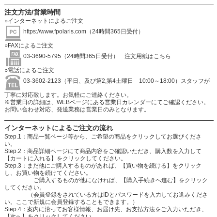
注文方法/営業時間
○インターネットによるご注文
https://www.fpolaris.com
（24時間365日受付）
○FAXによるご注文
03-3690-5795（24時間365日受付）
注文用紙はこちら
○電話によるご注文
03-3602-2123（平日、及び第2,第4土曜日 10:00～18:00）スタッフが
丁寧に対応致します。お気軽にご連絡ください。
※営業日の詳細は、WEBページにある営業日カレンダーにてご確認ください。
お問い合わせ対応、発送業務は営業日のみとなります。
インターネットによるご注文の流れ
Step.1：商品一覧ページ等から、ご希望の商品をクリックしてお選びくださ
い。
Step.2：商品詳細ページにて商品内容をご確認いただき、購入数を入力して
【カートに入れる】をクリックしてください。
Step.3：まだ他にご購入するものがあれば、【買い物を続ける】をクリック
し、お買い物を続けてください。
ご購入するものが他になければ、【購入手続きへ進む】をクリック
してください。
（会員登録をされている方はIDとパスワードを入力してお進みくださ
い。ここで新規に会員登録することもできます。）
Step.4：案内に沿ってお客様情報、お届け先、お支払方法をご入力いただき、
【次へ】をクリックしてください。