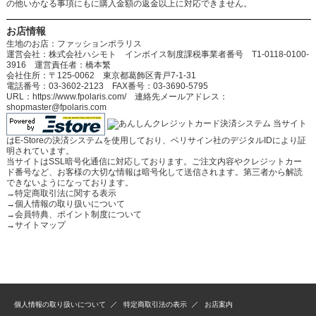
の他いかなる事項にもに購入金額の返金以上に対応できません。
お店情報
生地のお店：ファッションポラリス
運営会社：株式会社ハシモト インボイス制度課税事業者番号 T1-0118-0100-
3916 運営責任者：橋本繁
会社住所：〒125-0062 東京都葛飾区青戸7-1-31
電話番号：03-3602-2123 FAX番号：03-3690-5795
URL：https://www.fpolaris.com/ 連絡先メールアドレス：
shopmaster@fpolaris.com
当サイト
はE-Storeの決済システムを使用しており、ベリサイン社のデジタルIDにより証
明されています。
当サイトはSSL暗号化通信に対応しております。ご注文内容やクレジットカー
ド番号など、お客様の大切な情報は暗号化して送信されます。第三者から解読
できないようになっております。
→
特定商取引法に関する表示
→
個人情報の取り扱いについて
→
会員特典、ポイント制度について
→
サイトマップ
個人情報の取り扱いについて
特定商取引法の表示
お店案内