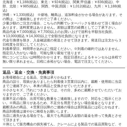
北海道：￥1,188(税込)、東北：￥924(税込)、関東,甲信越：￥836(税込)、中
部、北陸：￥985(税込)、関西、中国,四国：￥1,012(税込)、九州：￥1,188(税
込)
沖縄：￥1,330(税込) ※僻地、離島は、追加料金がかかる場合があります。そ
の際は、ご連絡致しますのでご了承ください。
少量少額のご注文の場合、こちらの判断でレターパックを使わせて頂く場合が
あります。送料変更はありません。差額は運営の経費としてご了承下さい。
商品代金￥7,000(税込:￥7,700)以上のお買い上げで送料を半額当社負担、
￥13,000(税込:￥14,300)以上で全額当社負担になります。
代金引換便を除き、入金確認後の発送とさせて頂きます。発送日は注文から３
日程度を目安にしてください。
到着希望日、時間帯があればご指定ください。※到着の確約ではありません。
指定日入力がない場合、可能な限り最短で送ります。
特にコンビニ払いは時間がかかります。指定日遅れによるキャンセルは余程で
無い限り承れません。日程に余裕がない場合、電話で注文してください。
返品・返金・交換・免責事項
お客様都合による返品、交換は承りかねます。
商品の誤り、瑕疵がありましたら到着後３営業日以内に、裁断・使用前に当店
までご連絡下さい。本来の商品と交換させていただきます。
※小さなキズ、汚れにつきましては、その分、多めに裁断させていただいてお
りますので、ご了承ください。
在庫不足の場合、出荷可能な数量をご連絡致しますので、対応をご指示くださ
い。※商品に限りがあるため、不足分を用意できない場合返金となります。
裁断済みの商品、４営業日以降のご連絡の場合は原則返品には応じかねます。
商品到着後は速やかに検収をお願いします。
当店に過失がある場合でも、最大でも商品購入金額の返金を持って免責とさせ
て頂きます。
※例として販売機会の損失補てん、クレームによる製品での返品買取など、そ