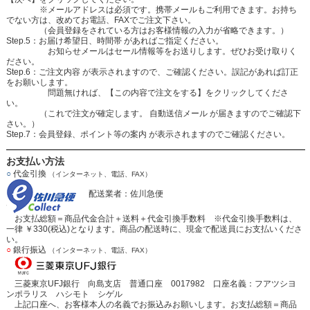
※メールアドレスは必須です。携帯メールもご利用できます。お持ち
でない方は、改めてお電話、FAXでご注文下さい。
（会員登録をされている方はお客様情報の入力が省略できます。）
Step.5：お届け希望日、時間帯 があればご指定ください。
お知らせメールはセール情報等をお送りします。ぜひお受け取りく
ださい。
Step.6：ご注文内容 が表示されますので、ご確認ください。誤記があれば訂正
をお願いします。
問題無ければ、【この内容で注文をする】をクリックしてくださ
い。
（これで注文が確定します。 自動送信メール が届きますのでご確認下
さい。）
Step.7：会員登録、ポイント等の案内 が表示されますのでご確認ください。
お支払い方法
○
代金引換
（インターネット、電話、FAX）
配送業者：佐川急便
お支払総額＝商品代金合計＋送料＋代金引換手数料 ※代金引換手数料は、
一律 ￥330(税込)となります。商品の配送時に、現金で配送員にお支払いくださ
い。
○
銀行振込
（インターネット、電話、FAX）
三菱東京UFJ銀行 向島支店 普通口座 0017982 口座名義：フアツシヨ
ンポラリス ハシモト シゲル
上記口座へ、お客様本人の名義でお振込みお願いします。お支払総額＝商品