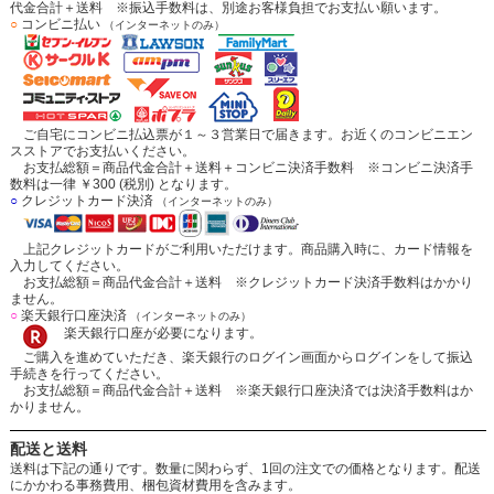
代金合計＋送料 ※振込手数料は、別途お客様負担でお支払い願います。
○
コンビニ払い
（インターネットのみ）
ご自宅にコンビニ払込票が１～３営業日で届きます。お近くのコンビニエン
スストアでお支払いください。
お支払総額＝商品代金合計＋送料＋コンビニ決済手数料 ※コンビニ決済手
数料は一律 ￥300 (税別) となります。
○
クレジットカード決済
（インターネットのみ）
上記クレジットカードがご利用いただけます。商品購入時に、カード情報を
入力してください。
お支払総額＝商品代金合計＋送料 ※クレジットカード決済手数料はかかり
ません。
○
楽天銀行口座決済
（インターネットのみ）
楽天銀行口座が必要になります。
ご購入を進めていただき、楽天銀行のログイン画面からログインをして振込
手続きを行ってください。
お支払総額＝商品代金合計＋送料 ※楽天銀行口座決済では決済手数料はか
かりません。
配送と送料
送料は下記の通りです。数量に関わらず、1回の注文での価格となります。配送
にかかわる事務費用、梱包資材費用を含みます。