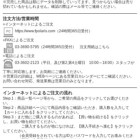
※完売した商品は順にデータを削除していってます。見つからない場合は売り
切れているかもしれません。確認の際はメール等でご連絡ください。
注文方法/営業時間
○インターネットによるご注文
https://www.fpolaris.com
（24時間365日受付）
○FAXによるご注文
03-3690-5795（24時間365日受付）
注文用紙はこちら
○電話によるご注文
03-3602-2123（平日、及び第2,第4土曜日 10:00～18:00）スタッフが
丁寧に対応致します。お気軽にご連絡ください。
※営業日の詳細は、WEBページにある営業日カレンダーにてご確認ください。
お問い合わせ対応、発送業務は営業日のみとなります。
インターネットによるご注文の流れ
Step.1：商品一覧ページ等から、ご希望の商品をクリックしてお選びくださ
い。
Step.2：商品詳細ページにて商品内容をご確認いただき、購入数を入力して
【カートに入れる】をクリックしてください。
Step.3：まだ他にご購入するものがあれば、【買い物を続ける】をクリック
し、お買い物を続けてください。
ご購入するものが他になければ、【購入手続きへ進む】をクリック
してください。
（会員登録をされている方はIDとパスワードを入力してお進みくださ