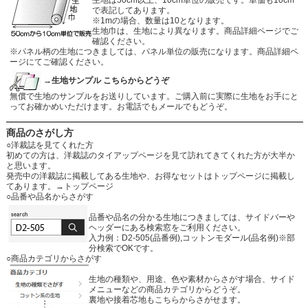
生地は50cm以上、10cm単位の販売です。単価も10cm
で表記してあります。
※1mの場合、数量は10となります。
生地巾は、生地により異なります。商品詳細ページでご
確認ください。
※パネル柄の生地につきましては、パネル単位の販売になります。商品詳細ペ
ージにてご確認ください。
→生地サンプル こちらからどうぞ
無償で生地のサンプルをお送りしています。ご購入前に実際に生地をお手にと
ってお確かめいただけます。お電話でもメールでもどうぞ。
商品のさがし方
○洋裁誌を見てくれた方
初めての方は、洋裁誌のタイアップページを見て訪れてきてくれた方が大半か
と思います。
発売中の洋裁誌に掲載してある生地や、お得なセットはトップページに掲載し
てあります。
→トップページ
○品番や品名からさがす
品番や品名の分かる生地につきましては、サイドバーや
ヘッダーにある検索窓をご利用ください。
入力例：D2-505(品番例),コットンモダール(品名例)※部
分検索でOKです。
○商品カテゴリからさがす
生地の種類や、用途、色や素材からさがす場合、サイド
メニューなどの商品カテゴリからどうぞ。
裏地や接着芯地もこちらからさがせます。