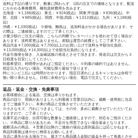
送料は下記の通りです。数量に関わらず、1回の注文での価格となります。配送
にかかわる事務費用、梱包資材費用を含みます。
北海道：￥1,188(税込)、東北：￥924(税込)、関東,甲信越：￥836(税込)、中
部、北陸：￥985(税込)、関西、中国,四国：￥1,012(税込)、九州：￥1,188(税
込)
沖縄：￥1,330(税込) ※僻地、離島は、追加料金がかかる場合があります。そ
の際は、ご連絡致しますのでご了承ください。
少量少額のご注文の場合、こちらの判断でレターパックを使わせて頂く場合が
あります。送料変更はありません。差額は運営の経費としてご了承下さい。
商品代金￥7,000(税込:￥7,700)以上のお買い上げで送料を半額当社負担、
￥13,000(税込:￥14,300)以上で全額当社負担になります。
代金引換便を除き、入金確認後の発送とさせて頂きます。発送日は注文から３
日程度を目安にしてください。
到着希望日、時間帯があればご指定ください。※到着の確約ではありません。
指定日入力がない場合、可能な限り最短で送ります。
特にコンビニ払いは時間がかかります。指定日遅れによるキャンセルは余程で
無い限り承れません。日程に余裕がない場合、電話で注文してください。
返品・返金・交換・免責事項
お客様都合による返品、交換は承りかねます。
商品の誤り、瑕疵がありましたら到着後３営業日以内に、裁断・使用前に当店
までご連絡下さい。本来の商品と交換させていただきます。
※小さなキズ、汚れにつきましては、その分、多めに裁断させていただいてお
りますので、ご了承ください。
在庫不足の場合、出荷可能な数量をご連絡致しますので、対応をご指示くださ
い。※商品に限りがあるため、不足分を用意できない場合返金となります。
裁断済みの商品、４営業日以降のご連絡の場合は原則返品には応じかねます。
商品到着後は速やかに検収をお願いします。
当店に過失がある場合でも、最大でも商品購入金額の返金を持って免責とさせ