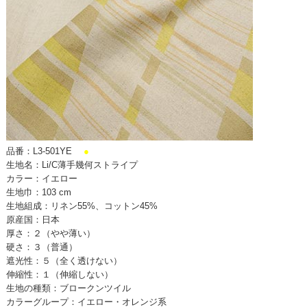
品番：L3-501YE
●
生地名：Li/C薄手幾何ストライプ
カラー：イエロー
生地巾：103 cm
生地組成：リネン55%、コットン45%
原産国：日本
厚さ：２（やや薄い）
硬さ：３（普通）
遮光性：５（全く透けない）
伸縮性：１（伸縮しない）
生地の種類：ブロークンツイル
カラーグループ：イエロー・オレンジ系