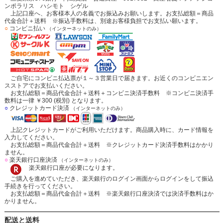
ンポラリス ハシモト シゲル
上記口座へ、お客様本人の名義でお振込みお願いします。お支払総額＝商品
代金合計＋送料 ※振込手数料は、別途お客様負担でお支払い願います。
○
コンビニ払い
（インターネットのみ）
ご自宅にコンビニ払込票が１～３営業日で届きます。お近くのコンビニエン
スストアでお支払いください。
お支払総額＝商品代金合計＋送料＋コンビニ決済手数料 ※コンビニ決済手
数料は一律 ￥300 (税別) となります。
○
クレジットカード決済
（インターネットのみ）
上記クレジットカードがご利用いただけます。商品購入時に、カード情報を
入力してください。
お支払総額＝商品代金合計＋送料 ※クレジットカード決済手数料はかかり
ません。
○
楽天銀行口座決済
（インターネットのみ）
楽天銀行口座が必要になります。
ご購入を進めていただき、楽天銀行のログイン画面からログインをして振込
手続きを行ってください。
お支払総額＝商品代金合計＋送料 ※楽天銀行口座決済では決済手数料はか
かりません。
配送と送料