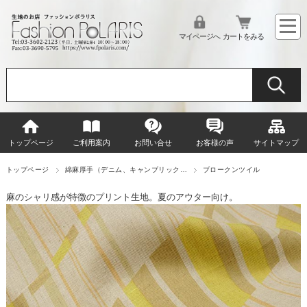
マイページへ
カートをみる
トップページ
ご利用案内
お問い合せ
お客様の声
サイトマップ
トップページ
綿麻厚手（デニム、キャンブリック…
ブロークンツイル
麻のシャリ感が特徴のプリント生地。夏のアウター向け。