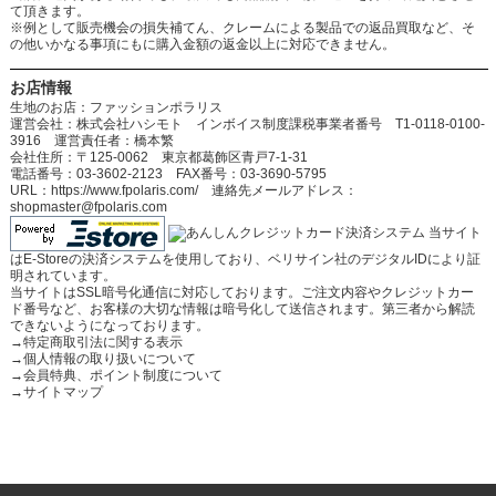
て頂きます。
※例として販売機会の損失補てん、クレームによる製品での返品買取など、そ
の他いかなる事項にもに購入金額の返金以上に対応できません。
お店情報
生地のお店：ファッションポラリス
運営会社：株式会社ハシモト インボイス制度課税事業者番号 T1-0118-0100-
3916 運営責任者：橋本繁
会社住所：〒125-0062 東京都葛飾区青戸7-1-31
電話番号：03-3602-2123 FAX番号：03-3690-5795
URL：https://www.fpolaris.com/ 連絡先メールアドレス：
shopmaster@fpolaris.com
当サイト
はE-Storeの決済システムを使用しており、ベリサイン社のデジタルIDにより証
明されています。
当サイトはSSL暗号化通信に対応しております。ご注文内容やクレジットカー
ド番号など、お客様の大切な情報は暗号化して送信されます。第三者から解読
できないようになっております。
→
特定商取引法に関する表示
→
個人情報の取り扱いについて
→
会員特典、ポイント制度について
→
サイトマップ