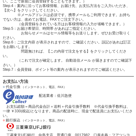
い。ここで新規に会員登録することもできます。）
Step.4：案内に沿ってお客様情報、お届け先、お支払方法をご入力いただき、
【次へ】をクリックしてください。
※メールアドレスは必須です。携帯メールもご利用できます。お持ち
でない方は、改めてお電話、FAXでご注文下さい。
（会員登録をされている方はお客様情報の入力が省略できます。）
Step.5：お届け希望日、時間帯 があればご指定ください。
お知らせメールはセール情報等をお送りします。ぜひお受け取りく
ださい。
Step.6：ご注文内容 が表示されますので、ご確認ください。誤記があれば訂正
をお願いします。
問題無ければ、【この内容で注文をする】をクリックしてくださ
い。
（これで注文が確定します。 自動送信メール が届きますのでご確認下
さい。）
Step.7：会員登録、ポイント等の案内 が表示されますのでご確認ください。
お支払い方法
○
代金引換
（インターネット、電話、FAX）
配送業者：佐川急便
お支払総額＝商品代金合計＋送料＋代金引換手数料 ※代金引換手数料は、
一律 ￥330(税込)となります。商品の配送時に、現金で配送員にお支払いくださ
い。
○
銀行振込
（インターネット、電話、FAX）
三菱東京UFJ銀行 向島支店 普通口座 0017982 口座名義：フアツシヨ