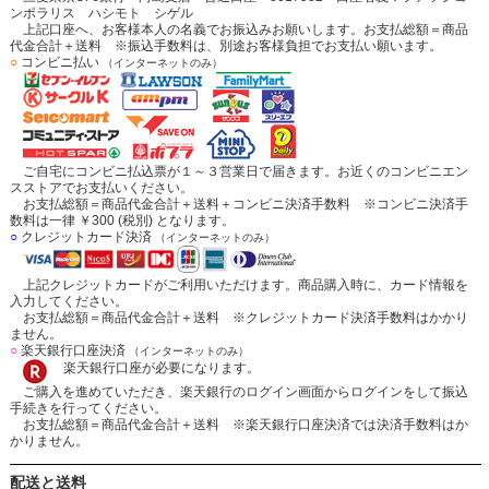
ンポラリス ハシモト シゲル
上記口座へ、お客様本人の名義でお振込みお願いします。お支払総額＝商品
代金合計＋送料 ※振込手数料は、別途お客様負担でお支払い願います。
○
コンビニ払い
（インターネットのみ）
ご自宅にコンビニ払込票が１～３営業日で届きます。お近くのコンビニエン
スストアでお支払いください。
お支払総額＝商品代金合計＋送料＋コンビニ決済手数料 ※コンビニ決済手
数料は一律 ￥300 (税別) となります。
○
クレジットカード決済
（インターネットのみ）
上記クレジットカードがご利用いただけます。商品購入時に、カード情報を
入力してください。
お支払総額＝商品代金合計＋送料 ※クレジットカード決済手数料はかかり
ません。
○
楽天銀行口座決済
（インターネットのみ）
楽天銀行口座が必要になります。
ご購入を進めていただき、楽天銀行のログイン画面からログインをして振込
手続きを行ってください。
お支払総額＝商品代金合計＋送料 ※楽天銀行口座決済では決済手数料はか
かりません。
配送と送料