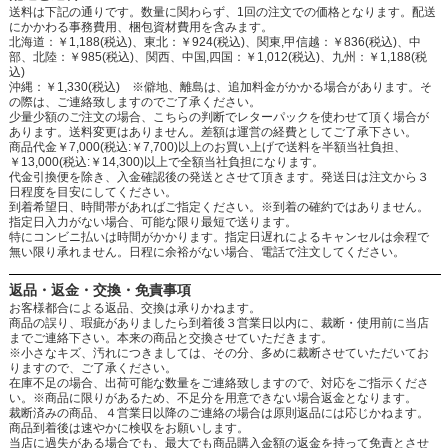
送料は下記の通りです。数量に関わらず、1回の注文での価格となります。配送
にかかわる事務費用、梱包資材費用を含みます。
北海道：￥1,188(税込)、東北：￥924(税込)、関東,甲信越：￥836(税込)、中
部、北陸：￥985(税込)、関西、中国,四国：￥1,012(税込)、九州：￥1,188(税
込)
沖縄：￥1,330(税込) ※僻地、離島は、追加料金がかかる場合があります。そ
の際は、ご連絡致しますのでご了承ください。
少量少額のご注文の場合、こちらの判断でレターパックを使わせて頂く場合が
あります。送料変更はありません。差額は運営の経費としてご了承下さい。
商品代金￥7,000(税込:￥7,700)以上のお買い上げで送料を半額当社負担、
￥13,000(税込:￥14,300)以上で全額当社負担になります。
代金引換便を除き、入金確認後の発送とさせて頂きます。発送日は注文から３
日程度を目安にしてください。
到着希望日、時間帯があればご指定ください。※到着の確約ではありません。
指定日入力がない場合、可能な限り最短で送ります。
特にコンビニ払いは時間がかかります。指定日遅れによるキャンセルは余程で
無い限り承れません。日程に余裕がない場合、電話で注文してください。
返品・返金・交換・免責事項
お客様都合による返品、交換は承りかねます。
商品の誤り、瑕疵がありましたら到着後３営業日以内に、裁断・使用前に当店
までご連絡下さい。本来の商品と交換させていただきます。
※小さなキズ、汚れにつきましては、その分、多めに裁断させていただいてお
りますので、ご了承ください。
在庫不足の場合、出荷可能な数量をご連絡致しますので、対応をご指示くださ
い。※商品に限りがあるため、不足分を用意できない場合返金となります。
裁断済みの商品、４営業日以降のご連絡の場合は原則返品には応じかねます。
商品到着後は速やかに検収をお願いします。
当店に過失がある場合でも、最大でも商品購入金額の返金を持って免責とさせ