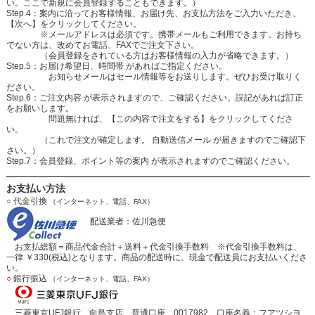
い。ここで新規に会員登録することもできます。）
Step.4：案内に沿ってお客様情報、お届け先、お支払方法をご入力いただき、
【次へ】をクリックしてください。
※メールアドレスは必須です。携帯メールもご利用できます。お持ち
でない方は、改めてお電話、FAXでご注文下さい。
（会員登録をされている方はお客様情報の入力が省略できます。）
Step.5：お届け希望日、時間帯 があればご指定ください。
お知らせメールはセール情報等をお送りします。ぜひお受け取りく
ださい。
Step.6：ご注文内容 が表示されますので、ご確認ください。誤記があれば訂正
をお願いします。
問題無ければ、【この内容で注文をする】をクリックしてくださ
い。
（これで注文が確定します。 自動送信メール が届きますのでご確認下
さい。）
Step.7：会員登録、ポイント等の案内 が表示されますのでご確認ください。
お支払い方法
○
代金引換
（インターネット、電話、FAX）
配送業者：佐川急便
お支払総額＝商品代金合計＋送料＋代金引換手数料 ※代金引換手数料は、
一律 ￥330(税込)となります。商品の配送時に、現金で配送員にお支払いくださ
い。
○
銀行振込
（インターネット、電話、FAX）
三菱東京UFJ銀行 向島支店 普通口座 0017982 口座名義：フアツシヨ