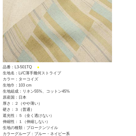
品番：L3-501TQ
●
生地名：Li/C薄手幾何ストライプ
カラー：ターコイズ
生地巾：103 cm
生地組成：リネン55%、コットン45%
原産国：日本
厚さ：２（やや薄い）
硬さ：３（普通）
遮光性：５（全く透けない）
伸縮性：１（伸縮しない）
生地の種類：ブロークンツイル
カラーグループ：ブルー・ネイビー系