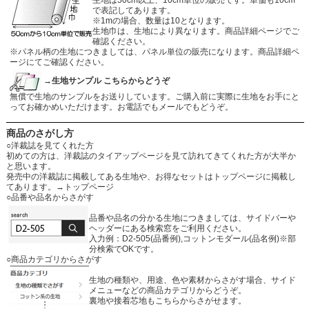
生地は50cm以上、10cm単位の販売です。単価も10cm
で表記してあります。
※1mの場合、数量は10となります。
生地巾は、生地により異なります。商品詳細ページでご
確認ください。
※パネル柄の生地につきましては、パネル単位の販売になります。商品詳細ペ
ージにてご確認ください。
→生地サンプル こちらからどうぞ
無償で生地のサンプルをお送りしています。ご購入前に実際に生地をお手にと
ってお確かめいただけます。お電話でもメールでもどうぞ。
商品のさがし方
○洋裁誌を見てくれた方
初めての方は、洋裁誌のタイアップページを見て訪れてきてくれた方が大半か
と思います。
発売中の洋裁誌に掲載してある生地や、お得なセットはトップページに掲載し
てあります。
→トップページ
○品番や品名からさがす
品番や品名の分かる生地につきましては、サイドバーや
ヘッダーにある検索窓をご利用ください。
入力例：D2-505(品番例),コットンモダール(品名例)※部
分検索でOKです。
○商品カテゴリからさがす
生地の種類や、用途、色や素材からさがす場合、サイド
メニューなどの商品カテゴリからどうぞ。
裏地や接着芯地もこちらからさがせます。