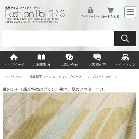
マイページへ
カートをみる
トップページ
ご利用案内
お問い合せ
お客様の声
サイトマップ
トップページ
綿麻厚手（デニム、キャンブリック…
ブロークンツイル
麻のシャリ感が特徴のプリント生地。夏のアウター向け。