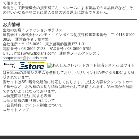
て頂きます。
※例として販売機会の損失補てん、クレームによる製品での返品買取など、そ
の他いかなる事項にもに購入金額の返金以上に対応できません。
お店情報
生地のお店：ファッションポラリス
運営会社：株式会社ハシモト インボイス制度課税事業者番号 T1-0118-0100-
3916 運営責任者：橋本繁
会社住所：〒125-0062 東京都葛飾区青戸7-1-31
電話番号：03-3602-2123 FAX番号：03-3690-5795
URL：https://www.fpolaris.com/ 連絡先メールアドレス：
shopmaster@fpolaris.com
当サイト
はE-Storeの決済システムを使用しており、ベリサイン社のデジタルIDにより証
明されています。
当サイトはSSL暗号化通信に対応しております。ご注文内容やクレジットカー
ド番号など、お客様の大切な情報は暗号化して送信されます。第三者から解読
できないようになっております。
→
特定商取引法に関する表示
→
個人情報の取り扱いについて
→
会員特典、ポイント制度について
→
サイトマップ