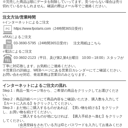
※完売した商品は順にデータを削除していってます。見つからない場合は売り
切れているかもしれません。確認の際はメール等でご連絡ください。
注文方法/営業時間
○インターネットによるご注文
https://www.fpolaris.com
（24時間365日受付）
○FAXによるご注文
03-3690-5795（24時間365日受付）
注文用紙はこちら
○電話によるご注文
03-3602-2123（平日、及び第2,第4土曜日 10:00～18:00）スタッフが
丁寧に対応致します。お気軽にご連絡ください。
※営業日の詳細は、WEBページにある営業日カレンダーにてご確認ください。
お問い合わせ対応、発送業務は営業日のみとなります。
インターネットによるご注文の流れ
Step.1：商品一覧ページ等から、ご希望の商品をクリックしてお選びくださ
い。
Step.2：商品詳細ページにて商品内容をご確認いただき、購入数を入力して
【カートに入れる】をクリックしてください。
Step.3：まだ他にご購入するものがあれば、【買い物を続ける】をクリック
し、お買い物を続けてください。
ご購入するものが他になければ、【購入手続きへ進む】をクリック
してください。
（会員登録をされている方はIDとパスワードを入力してお進みくださ