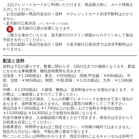
上記クレジットカードがご利用いただけます。商品購入時に、カード情報を
入力してください。
お支払総額＝商品代金合計＋送料 ※クレジットカード決済手数料はかかり
ません。
○
楽天銀行口座決済
（インターネットのみ）
楽天銀行口座が必要になります。
ご購入を進めていただき、楽天銀行のログイン画面からログインをして振込
手続きを行ってください。
お支払総額＝商品代金合計＋送料 ※楽天銀行口座決済では決済手数料はか
かりません。
配送と送料
送料は下記の通りです。数量に関わらず、1回の注文での価格となります。配送
にかかわる事務費用、梱包資材費用を含みます。
北海道：￥1,188(税込)、東北：￥924(税込)、関東,甲信越：￥836(税込)、中
部、北陸：￥985(税込)、関西、中国,四国：￥1,012(税込)、九州：￥1,188(税
込)
沖縄：￥1,330(税込) ※僻地、離島は、追加料金がかかる場合があります。そ
の際は、ご連絡致しますのでご了承ください。
少量少額のご注文の場合、こちらの判断でレターパックを使わせて頂く場合が
あります。送料変更はありません。差額は運営の経費としてご了承下さい。
商品代金￥7,000(税込:￥7,700)以上のお買い上げで送料を半額当社負担、
￥13,000(税込:￥14,300)以上で全額当社負担になります。
代金引換便を除き、入金確認後の発送とさせて頂きます。発送日は注文から３
日程度を目安にしてください。
到着希望日、時間帯があればご指定ください。※到着の確約ではありません。
指定日入力がない場合、可能な限り最短で送ります。
特にコンビニ払いは時間がかかります。指定日遅れによるキャンセルは余程で