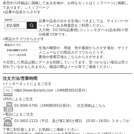
発売中の洋裁誌に掲載してある生地や、お得なセットはトップページに掲載し
てあります。
→トップページ
○品番や品名からさがす
品番や品名の分かる生地につきましては、サイドバーや
ヘッダーにある検索窓をご利用ください。
入力例：D2-505(品番例),コットンモダール(品名例)※部
分検索でOKです。
○商品カテゴリからさがす
生地の種類や、用途、色や素材からさがす場合、サイド
メニューなどの商品カテゴリからどうぞ。
裏地や接着芯地もこちらからさがせます。
※完売した商品は順にデータを削除していってます。見つからない場合は売り
切れているかもしれません。確認の際はメール等でご連絡ください。
注文方法/営業時間
○インターネットによるご注文
https://www.fpolaris.com
（24時間365日受付）
○FAXによるご注文
03-3690-5795（24時間365日受付）
注文用紙はこちら
○電話によるご注文
03-3602-2123（平日、及び第2,第4土曜日 10:00～18:00）スタッフが
丁寧に対応致します。お気軽にご連絡ください。
※営業日の詳細は、WEBページにある営業日カレンダーにてご確認ください。