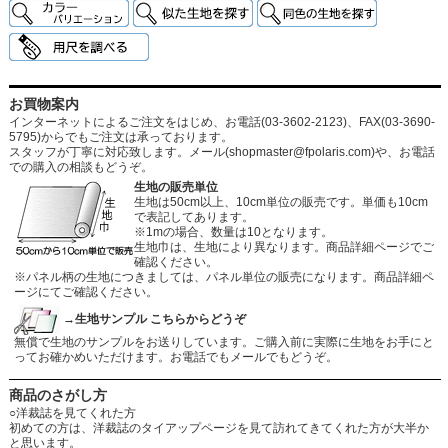
お買物案内
インターネットによるご注文をはじめ、お電話(03-3602-2123)、FAX(03-3690-
5795)からでもご注文は承っております。
スタッフが丁寧に対応致します。メール
(shopmaster@fpolaris.com)
や、お電話
での購入の相談もどうぞ。
生地の販売単位
生地は50cm以上、10cm単位の販売です。単価も10cm
で表記してあります。
※1mの場合、数量は10となります。
生地巾は、生地により異なります。商品詳細ページでご
確認ください。
※パネル柄の生地につきましては、パネル単位の販売になります。商品詳細ペ
ージにてご確認ください。
→生地サンプル こちらからどうぞ
無償で生地のサンプルをお送りしています。ご購入前に実際に生地をお手にと
ってお確かめいただけます。お電話でもメールでもどうぞ。
商品のさがし方
○洋裁誌を見てくれた方
初めての方は、洋裁誌のタイアップページを見て訪れてきてくれた方が大半か
と思います。