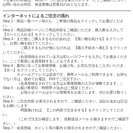
お問い合わせ対応、発送業務は営業日のみとなります。
インターネットによるご注文の流れ
Step.1：商品一覧ページ等から、ご希望の商品をクリックしてお選びくださ
い。
Step.2：商品詳細ページにて商品内容をご確認いただき、購入数を入力して
【カートに入れる】をクリックしてください。
Step.3：まだ他にご購入するものがあれば、【買い物を続ける】をクリック
し、お買い物を続けてください。
ご購入するものが他になければ、【購入手続きへ進む】をクリック
してください。
（会員登録をされている方はIDとパスワードを入力してお進みくださ
い。ここで新規に会員登録することもできます。）
Step.4：案内に沿ってお客様情報、お届け先、お支払方法をご入力いただき、
【次へ】をクリックしてください。
※メールアドレスは必須です。携帯メールもご利用できます。お持ち
でない方は、改めてお電話、FAXでご注文下さい。
（会員登録をされている方はお客様情報の入力が省略できます。）
Step.5：お届け希望日、時間帯 があればご指定ください。
お知らせメールはセール情報等をお送りします。ぜひお受け取りく
ださい。
Step.6：ご注文内容 が表示されますので、ご確認ください。誤記があれば訂正
をお願いします。
問題無ければ、【この内容で注文をする】をクリックしてくださ
い。
（これで注文が確定します。 自動送信メール が届きますのでご確認下
さい。）
Step.7：会員登録、ポイント等の案内 が表示されますのでご確認ください。