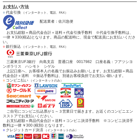
お支払い方法
○
代金引換
（インターネット、電話、FAX）
配送業者：佐川急便
お支払総額＝商品代金合計＋送料＋代金引換手数料 ※代金引換手数料は、
一律 ￥330(税込)となります。商品の配送時に、現金で配送員にお支払いくださ
い。
○
銀行振込
（インターネット、電話、FAX）
三菱東京UFJ銀行 向島支店 普通口座 0017982 口座名義：フアツシヨ
ンポラリス ハシモト シゲル
上記口座へ、お客様本人の名義でお振込みお願いします。お支払総額＝商品
代金合計＋送料 ※振込手数料は、別途お客様負担でお支払い願います。
○
コンビニ払い
（インターネットのみ）
ご自宅にコンビニ払込票が１～３営業日で届きます。お近くのコンビニエン
スストアでお支払いください。
お支払総額＝商品代金合計＋送料＋コンビニ決済手数料 ※コンビニ決済手
数料は一律 ￥300 (税別) となります。
○
クレジットカード決済
（インターネットのみ）