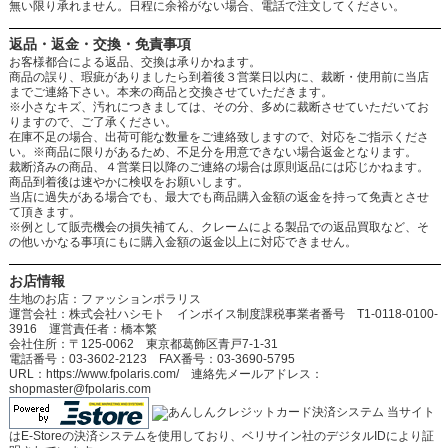
無い限り承れません。日程に余裕がない場合、電話で注文してください。
返品・返金・交換・免責事項
お客様都合による返品、交換は承りかねます。
商品の誤り、瑕疵がありましたら到着後３営業日以内に、裁断・使用前に当店
までご連絡下さい。本来の商品と交換させていただきます。
※小さなキズ、汚れにつきましては、その分、多めに裁断させていただいてお
りますので、ご了承ください。
在庫不足の場合、出荷可能な数量をご連絡致しますので、対応をご指示くださ
い。※商品に限りがあるため、不足分を用意できない場合返金となります。
裁断済みの商品、４営業日以降のご連絡の場合は原則返品には応じかねます。
商品到着後は速やかに検収をお願いします。
当店に過失がある場合でも、最大でも商品購入金額の返金を持って免責とさせ
て頂きます。
※例として販売機会の損失補てん、クレームによる製品での返品買取など、そ
の他いかなる事項にもに購入金額の返金以上に対応できません。
お店情報
生地のお店：ファッションポラリス
運営会社：株式会社ハシモト インボイス制度課税事業者番号 T1-0118-0100-
3916 運営責任者：橋本繁
会社住所：〒125-0062 東京都葛飾区青戸7-1-31
電話番号：03-3602-2123 FAX番号：03-3690-5795
URL：https://www.fpolaris.com/ 連絡先メールアドレス：
shopmaster@fpolaris.com
当サイト
はE-Storeの決済システムを使用しており、ベリサイン社のデジタルIDにより証