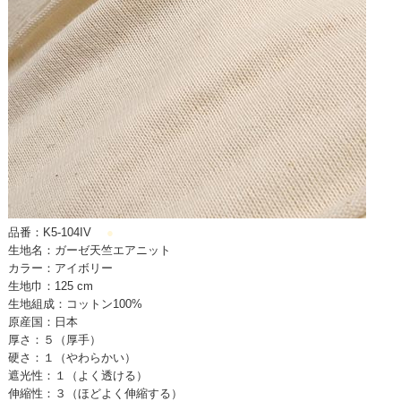
品番：K5-104IV
●
生地名：ガーゼ天竺エアニット
カラー：アイボリー
生地巾：125 cm
生地組成：コットン100%
原産国：日本
厚さ：５（厚手）
硬さ：１（やわらかい）
遮光性：１（よく透ける）
伸縮性：３（ほどよく伸縮する）