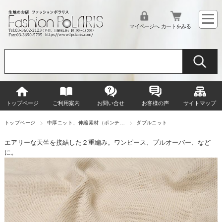
マイページへ
カートをみる
トップページ
ご利用案内
お問い合せ
お客様の声
サイトマップ
トップページ
中厚ニット、伸縮素材（ポンチ…
ダブルニット
エアリーな天竺を接結した２重編み。ワンピース、プルオーバー、など
に。