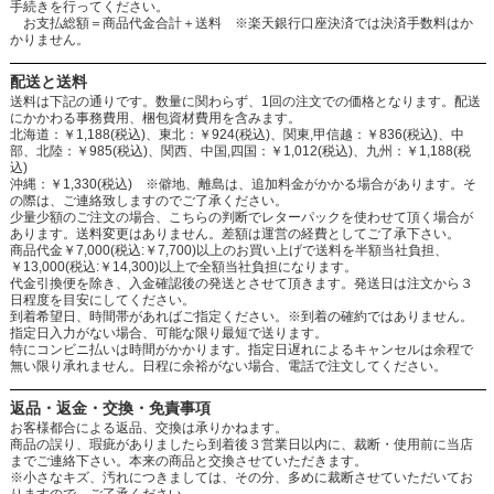
手続きを行ってください。
お支払総額＝商品代金合計＋送料 ※楽天銀行口座決済では決済手数料はか
かりません。
配送と送料
送料は下記の通りです。数量に関わらず、1回の注文での価格となります。配送
にかかわる事務費用、梱包資材費用を含みます。
北海道：￥1,188(税込)、東北：￥924(税込)、関東,甲信越：￥836(税込)、中
部、北陸：￥985(税込)、関西、中国,四国：￥1,012(税込)、九州：￥1,188(税
込)
沖縄：￥1,330(税込) ※僻地、離島は、追加料金がかかる場合があります。そ
の際は、ご連絡致しますのでご了承ください。
少量少額のご注文の場合、こちらの判断でレターパックを使わせて頂く場合が
あります。送料変更はありません。差額は運営の経費としてご了承下さい。
商品代金￥7,000(税込:￥7,700)以上のお買い上げで送料を半額当社負担、
￥13,000(税込:￥14,300)以上で全額当社負担になります。
代金引換便を除き、入金確認後の発送とさせて頂きます。発送日は注文から３
日程度を目安にしてください。
到着希望日、時間帯があればご指定ください。※到着の確約ではありません。
指定日入力がない場合、可能な限り最短で送ります。
特にコンビニ払いは時間がかかります。指定日遅れによるキャンセルは余程で
無い限り承れません。日程に余裕がない場合、電話で注文してください。
返品・返金・交換・免責事項
お客様都合による返品、交換は承りかねます。
商品の誤り、瑕疵がありましたら到着後３営業日以内に、裁断・使用前に当店
までご連絡下さい。本来の商品と交換させていただきます。
※小さなキズ、汚れにつきましては、その分、多めに裁断させていただいてお