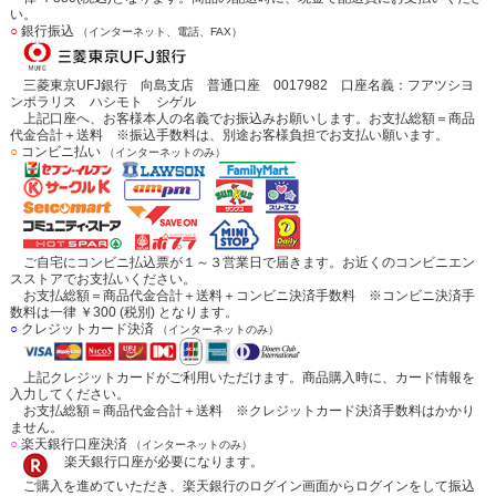
い。
○
銀行振込
（インターネット、電話、FAX）
三菱東京UFJ銀行 向島支店 普通口座 0017982 口座名義：フアツシヨ
ンポラリス ハシモト シゲル
上記口座へ、お客様本人の名義でお振込みお願いします。お支払総額＝商品
代金合計＋送料 ※振込手数料は、別途お客様負担でお支払い願います。
○
コンビニ払い
（インターネットのみ）
ご自宅にコンビニ払込票が１～３営業日で届きます。お近くのコンビニエン
スストアでお支払いください。
お支払総額＝商品代金合計＋送料＋コンビニ決済手数料 ※コンビニ決済手
数料は一律 ￥300 (税別) となります。
○
クレジットカード決済
（インターネットのみ）
上記クレジットカードがご利用いただけます。商品購入時に、カード情報を
入力してください。
お支払総額＝商品代金合計＋送料 ※クレジットカード決済手数料はかかり
ません。
○
楽天銀行口座決済
（インターネットのみ）
楽天銀行口座が必要になります。
ご購入を進めていただき、楽天銀行のログイン画面からログインをして振込