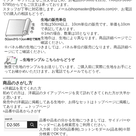
5795)からでもご注文は承っております。
スタッフが丁寧に対応致します。メール
(shopmaster@fpolaris.com)
や、お電話
での購入の相談もどうぞ。
生地の販売単位
生地は50cm以上、10cm単位の販売です。単価も10cm
で表記してあります。
※1mの場合、数量は10となります。
生地巾は、生地により異なります。商品詳細ページでご
確認ください。
※パネル柄の生地につきましては、パネル単位の販売になります。商品詳細ペ
ージにてご確認ください。
→生地サンプル こちらからどうぞ
無償で生地のサンプルをお送りしています。ご購入前に実際に生地をお手にと
ってお確かめいただけます。お電話でもメールでもどうぞ。
商品のさがし方
○洋裁誌を見てくれた方
初めての方は、洋裁誌のタイアップページを見て訪れてきてくれた方が大半か
と思います。
発売中の洋裁誌に掲載してある生地や、お得なセットはトップページに掲載し
てあります。
→トップページ
○品番や品名からさがす
品番や品名の分かる生地につきましては、サイドバーや
ヘッダーにある検索窓をご利用ください。
入力例：D2-505(品番例),コットンモダール(品名例)※部
分検索でOKです。