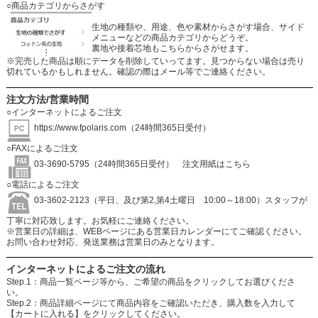
○商品カテゴリからさがす
生地の種類や、用途、色や素材からさがす場合、サイド
メニューなどの商品カテゴリからどうぞ。
裏地や接着芯地もこちらからさがせます。
※完売した商品は順にデータを削除していってます。見つからない場合は売り
切れているかもしれません。確認の際はメール等でご連絡ください。
注文方法/営業時間
○インターネットによるご注文
https://www.fpolaris.com
（24時間365日受付）
○FAXによるご注文
03-3690-5795（24時間365日受付）
注文用紙はこちら
○電話によるご注文
03-3602-2123（平日、及び第2,第4土曜日 10:00～18:00）スタッフが
丁寧に対応致します。お気軽にご連絡ください。
※営業日の詳細は、WEBページにある営業日カレンダーにてご確認ください。
お問い合わせ対応、発送業務は営業日のみとなります。
インターネットによるご注文の流れ
Step.1：商品一覧ページ等から、ご希望の商品をクリックしてお選びくださ
い。
Step.2：商品詳細ページにて商品内容をご確認いただき、購入数を入力して
【カートに入れる】をクリックしてください。