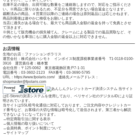
りますので、ご了承ください。
在庫不足の場合、出荷可能な数量をご連絡致しますので、対応をご指示くださ
い。※商品に限りがあるため、不足分を用意できない場合返金となります。
裁断済みの商品、４営業日以降のご連絡の場合は原則返品には応じかねます。
商品到着後は速やかに検収をお願いします。
当店に過失がある場合でも、最大でも商品購入金額の返金を持って免責とさせ
て頂きます。
※例として販売機会の損失補てん、クレームによる製品での返品買取など、そ
の他いかなる事項にもに購入金額の返金以上に対応できません。
お店情報
生地のお店：ファッションポラリス
運営会社：株式会社ハシモト インボイス制度課税事業者番号 T1-0118-0100-
3916 運営責任者：橋本繁
会社住所：〒125-0062 東京都葛飾区青戸7-1-31
電話番号：03-3602-2123 FAX番号：03-3690-5795
URL：https://www.fpolaris.com/ 連絡先メールアドレス：
shopmaster@fpolaris.com
当サイト
はE-Storeの決済システムを使用しており、ベリサイン社のデジタルIDにより証
明されています。
当サイトはSSL暗号化通信に対応しております。ご注文内容やクレジットカー
ド番号など、お客様の大切な情報は暗号化して送信されます。第三者から解読
できないようになっております。
→
特定商取引法に関する表示
→
個人情報の取り扱いについて
→
会員特典、ポイント制度について
→
サイトマップ