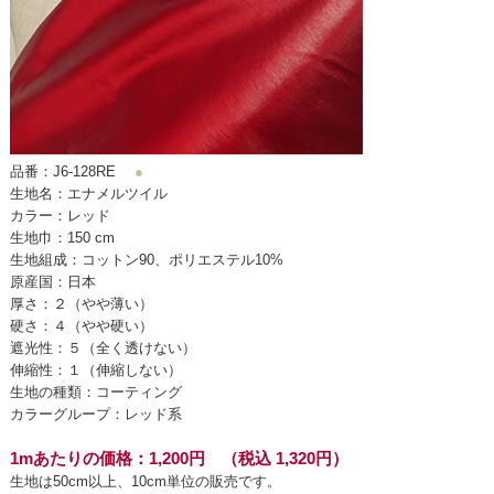
品番：J6-128RE
●
生地名：エナメルツイル
カラー：レッド
生地巾：150 cm
生地組成：コットン90、ポリエステル10%
原産国：日本
厚さ：２（やや薄い）
硬さ：４（やや硬い）
遮光性：５（全く透けない）
伸縮性：１（伸縮しない）
生地の種類：コーティング
カラーグループ：レッド系
1mあたりの価格：1,200円 （税込 1,320円）
生地は50cm以上、10cm単位の販売です。