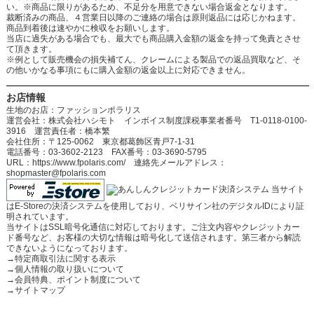
い。※商品に限りがあるため、不足分を用意できない場合返金となります。
裁断済みの商品、４営業日以降のご連絡の場合は原則返品には応じかねます。
商品到着後は速やかに検収をお願いします。
当店に過失がある場合でも、最大でも商品購入金額の返金を持って免責とさせ
て頂きます。
※例として販売機会の損失補てん、クレームによる製品での返品買取など、そ
の他いかなる事項にもに購入金額の返金以上に対応できません。
お店情報
生地のお店：ファッションポラリス
運営会社：株式会社ハシモト インボイス制度課税事業者番号 T1-0118-0100-
3916 運営責任者：橋本繁
会社住所：〒125-0062 東京都葛飾区青戸7-1-31
電話番号：03-3602-2123 FAX番号：03-3690-5795
URL：https://www.fpolaris.com/ 連絡先メールアドレス：
shopmaster@fpolaris.com
当サイト
はE-Storeの決済システムを使用しており、ベリサイン社のデジタルIDにより証
明されています。
当サイトはSSL暗号化通信に対応しております。ご注文内容やクレジットカー
ド番号など、お客様の大切な情報は暗号化して送信されます。第三者から解読
できないようになっております。
→
特定商取引法に関する表示
→
個人情報の取り扱いについて
→
会員特典、ポイント制度について
→
サイトマップ