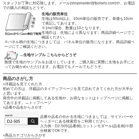
スタッフが丁寧に対応致します。メール
(shopmaster@fpolaris.com)
や、お電話
での購入の相談もどうぞ。
生地の販売単位
生地は50cm以上、10cm単位の販売です。単価も10cm
で表記してあります。
※1mの場合、数量は10となります。
生地巾は、生地により異なります。商品詳細ページでご
確認ください。
※パネル柄の生地につきましては、パネル単位の販売になります。商品詳細ペ
ージにてご確認ください。
→生地サンプル こちらからどうぞ
無償で生地のサンプルをお送りしています。ご購入前に実際に生地をお手にと
ってお確かめいただけます。お電話でもメールでもどうぞ。
商品のさがし方
○洋裁誌を見てくれた方
初めての方は、洋裁誌のタイアップページを見て訪れてきてくれた方が大半か
と思います。
発売中の洋裁誌に掲載してある生地や、お得なセットはトップページに掲載し
てあります。
→トップページ
○品番や品名からさがす
品番や品名の分かる生地につきましては、サイドバーや
ヘッダーにある検索窓をご利用ください。
入力例：D2-505(品番例),コットンモダール(品名例)※部
分検索でOKです。
○商品カテゴリからさがす