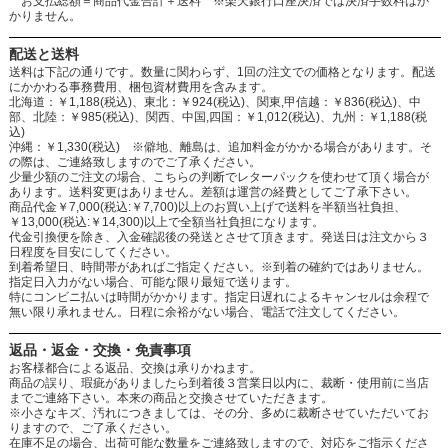
お支払総額＝商品代金合計＋送料 ※楽天銀行口座決済では決済手数料はか
かりません。
配送と送料
送料は下記の通りです。数量に関わらず、1回の注文での価格となります。配送
にかかわる事務費用、梱包資材費用を含みます。
北海道：￥1,188(税込)、東北：￥924(税込)、関東,甲信越：￥836(税込)、中
部、北陸：￥985(税込)、関西、中国,四国：￥1,012(税込)、九州：￥1,188(税
込)
沖縄：￥1,330(税込) ※僻地、離島は、追加料金がかかる場合があります。そ
の際は、ご連絡致しますのでご了承ください。
少量少額のご注文の場合、こちらの判断でレターパックを使わせて頂く場合が
あります。送料変更はありません。差額は運営の経費としてご了承下さい。
商品代金￥7,000(税込:￥7,700)以上のお買い上げで送料を半額当社負担、
￥13,000(税込:￥14,300)以上で全額当社負担になります。
代金引換便を除き、入金確認後の発送とさせて頂きます。発送日は注文から３
日程度を目安にしてください。
到着希望日、時間帯があればご指定ください。※到着の確約ではありません。
指定日入力がない場合、可能な限り最短で送ります。
特にコンビニ払いは時間がかかります。指定日遅れによるキャンセルは余程で
無い限り承れません。日程に余裕がない場合、電話で注文してください。
返品・返金・交換・免責事項
お客様都合による返品、交換は承りかねます。
商品の誤り、瑕疵がありましたら到着後３営業日以内に、裁断・使用前に当店
までご連絡下さい。本来の商品と交換させていただきます。
※小さなキズ、汚れにつきましては、その分、多めに裁断させていただいてお
りますので、ご了承ください。
在庫不足の場合、出荷可能な数量をご連絡致しますので、対応をご指示くださ