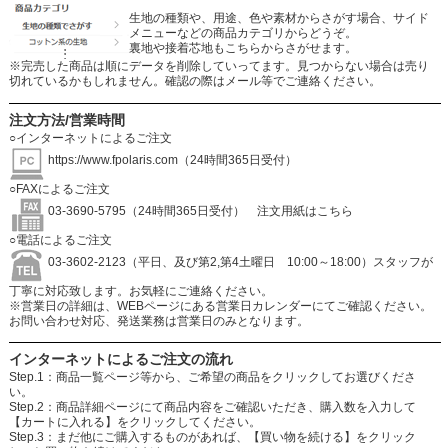
生地の種類や、用途、色や素材からさがす場合、サイド
メニューなどの商品カテゴリからどうぞ。
裏地や接着芯地もこちらからさがせます。
※完売した商品は順にデータを削除していってます。見つからない場合は売り
切れているかもしれません。確認の際はメール等でご連絡ください。
注文方法/営業時間
○インターネットによるご注文
https://www.fpolaris.com
（24時間365日受付）
○FAXによるご注文
03-3690-5795（24時間365日受付）
注文用紙はこちら
○電話によるご注文
03-3602-2123（平日、及び第2,第4土曜日 10:00～18:00）スタッフが
丁寧に対応致します。お気軽にご連絡ください。
※営業日の詳細は、WEBページにある営業日カレンダーにてご確認ください。
お問い合わせ対応、発送業務は営業日のみとなります。
インターネットによるご注文の流れ
Step.1：商品一覧ページ等から、ご希望の商品をクリックしてお選びくださ
い。
Step.2：商品詳細ページにて商品内容をご確認いただき、購入数を入力して
【カートに入れる】をクリックしてください。
Step.3：まだ他にご購入するものがあれば、【買い物を続ける】をクリック