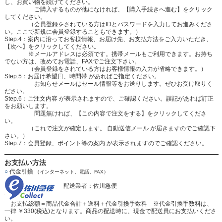
し、お買い物を続けてください。
ご購入するものが他になければ、【購入手続きへ進む】をクリック
してください。
（会員登録をされている方はIDとパスワードを入力してお進みくださ
い。ここで新規に会員登録することもできます。）
Step.4：案内に沿ってお客様情報、お届け先、お支払方法をご入力いただき、
【次へ】をクリックしてください。
※メールアドレスは必須です。携帯メールもご利用できます。お持ち
でない方は、改めてお電話、FAXでご注文下さい。
（会員登録をされている方はお客様情報の入力が省略できます。）
Step.5：お届け希望日、時間帯 があればご指定ください。
お知らせメールはセール情報等をお送りします。ぜひお受け取りく
ださい。
Step.6：ご注文内容 が表示されますので、ご確認ください。誤記があれば訂正
をお願いします。
問題無ければ、【この内容で注文をする】をクリックしてくださ
い。
（これで注文が確定します。 自動送信メール が届きますのでご確認下
さい。）
Step.7：会員登録、ポイント等の案内 が表示されますのでご確認ください。
お支払い方法
○
代金引換
（インターネット、電話、FAX）
配送業者：佐川急便
お支払総額＝商品代金合計＋送料＋代金引換手数料 ※代金引換手数料は、
一律 ￥330(税込)となります。商品の配送時に、現金で配送員にお支払いくださ
い。