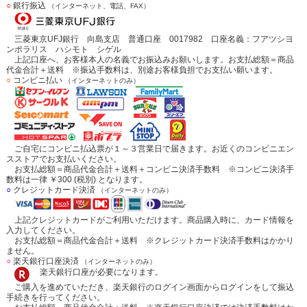
○
銀行振込
（インターネット、電話、FAX）
三菱東京UFJ銀行 向島支店 普通口座 0017982 口座名義：フアツシヨ
ンポラリス ハシモト シゲル
上記口座へ、お客様本人の名義でお振込みお願いします。お支払総額＝商品
代金合計＋送料 ※振込手数料は、別途お客様負担でお支払い願います。
○
コンビニ払い
（インターネットのみ）
ご自宅にコンビニ払込票が１～３営業日で届きます。お近くのコンビニエン
スストアでお支払いください。
お支払総額＝商品代金合計＋送料＋コンビニ決済手数料 ※コンビニ決済手
数料は一律 ￥300 (税別) となります。
○
クレジットカード決済
（インターネットのみ）
上記クレジットカードがご利用いただけます。商品購入時に、カード情報を
入力してください。
お支払総額＝商品代金合計＋送料 ※クレジットカード決済手数料はかかり
ません。
○
楽天銀行口座決済
（インターネットのみ）
楽天銀行口座が必要になります。
ご購入を進めていただき、楽天銀行のログイン画面からログインをして振込
手続きを行ってください。