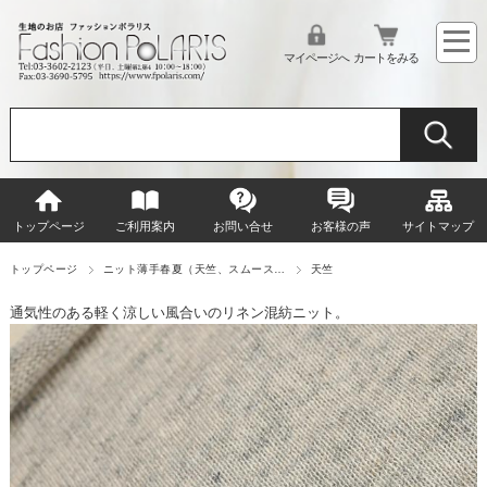
マイページへ
カートをみる
トップページ
ご利用案内
お問い合せ
お客様の声
サイトマップ
トップページ
ニット薄手春夏（天竺、スムース…
天竺
通気性のある軽く涼しい風合いのリネン混紡ニット。