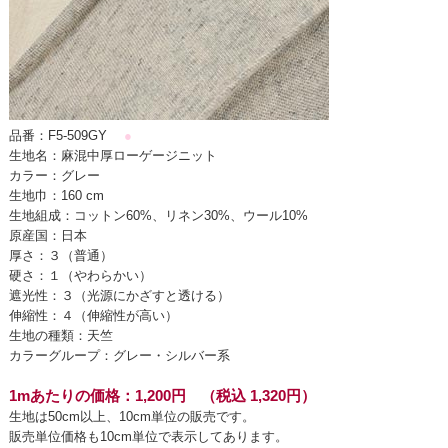
品番：F5-509GY
●
生地名：麻混中厚ローゲージニット
カラー：グレー
生地巾：160 cm
生地組成：コットン60%、リネン30%、ウール10%
原産国：日本
厚さ：３（普通）
硬さ：１（やわらかい）
遮光性：３（光源にかざすと透ける）
伸縮性：４（伸縮性が高い）
生地の種類：天竺
カラーグループ：グレー・シルバー系
1mあたりの価格：1,200円 （税込 1,320円）
生地は50cm以上、10cm単位の販売です。
販売単位価格も10cm単位で表示してあります。