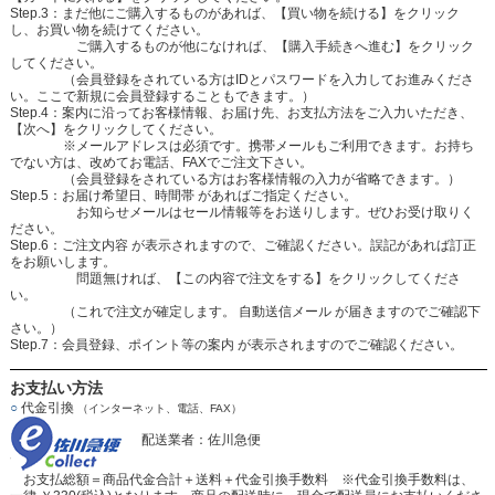
Step.3：まだ他にご購入するものがあれば、【買い物を続ける】をクリック
し、お買い物を続けてください。
ご購入するものが他になければ、【購入手続きへ進む】をクリック
してください。
（会員登録をされている方はIDとパスワードを入力してお進みくださ
い。ここで新規に会員登録することもできます。）
Step.4：案内に沿ってお客様情報、お届け先、お支払方法をご入力いただき、
【次へ】をクリックしてください。
※メールアドレスは必須です。携帯メールもご利用できます。お持ち
でない方は、改めてお電話、FAXでご注文下さい。
（会員登録をされている方はお客様情報の入力が省略できます。）
Step.5：お届け希望日、時間帯 があればご指定ください。
お知らせメールはセール情報等をお送りします。ぜひお受け取りく
ださい。
Step.6：ご注文内容 が表示されますので、ご確認ください。誤記があれば訂正
をお願いします。
問題無ければ、【この内容で注文をする】をクリックしてくださ
い。
（これで注文が確定します。 自動送信メール が届きますのでご確認下
さい。）
Step.7：会員登録、ポイント等の案内 が表示されますのでご確認ください。
お支払い方法
○
代金引換
（インターネット、電話、FAX）
配送業者：佐川急便
お支払総額＝商品代金合計＋送料＋代金引換手数料 ※代金引換手数料は、