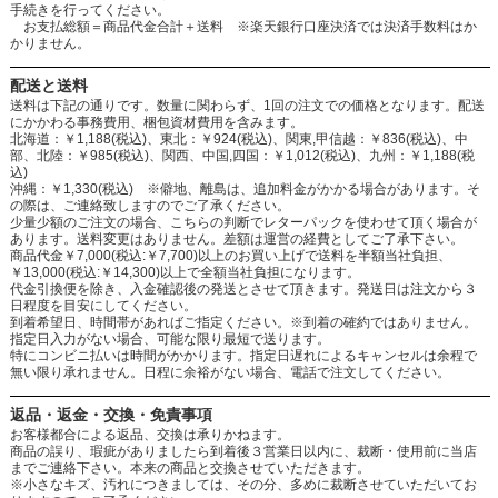
手続きを行ってください。
お支払総額＝商品代金合計＋送料 ※楽天銀行口座決済では決済手数料はか
かりません。
配送と送料
送料は下記の通りです。数量に関わらず、1回の注文での価格となります。配送
にかかわる事務費用、梱包資材費用を含みます。
北海道：￥1,188(税込)、東北：￥924(税込)、関東,甲信越：￥836(税込)、中
部、北陸：￥985(税込)、関西、中国,四国：￥1,012(税込)、九州：￥1,188(税
込)
沖縄：￥1,330(税込) ※僻地、離島は、追加料金がかかる場合があります。そ
の際は、ご連絡致しますのでご了承ください。
少量少額のご注文の場合、こちらの判断でレターパックを使わせて頂く場合が
あります。送料変更はありません。差額は運営の経費としてご了承下さい。
商品代金￥7,000(税込:￥7,700)以上のお買い上げで送料を半額当社負担、
￥13,000(税込:￥14,300)以上で全額当社負担になります。
代金引換便を除き、入金確認後の発送とさせて頂きます。発送日は注文から３
日程度を目安にしてください。
到着希望日、時間帯があればご指定ください。※到着の確約ではありません。
指定日入力がない場合、可能な限り最短で送ります。
特にコンビニ払いは時間がかかります。指定日遅れによるキャンセルは余程で
無い限り承れません。日程に余裕がない場合、電話で注文してください。
返品・返金・交換・免責事項
お客様都合による返品、交換は承りかねます。
商品の誤り、瑕疵がありましたら到着後３営業日以内に、裁断・使用前に当店
までご連絡下さい。本来の商品と交換させていただきます。
※小さなキズ、汚れにつきましては、その分、多めに裁断させていただいてお