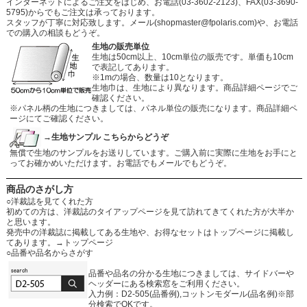
インターネットによるご注文をはじめ、お電話(03-3602-2123)、FAX(03-3690-
5795)からでもご注文は承っております。
スタッフが丁寧に対応致します。メール
(shopmaster@fpolaris.com)
や、お電話
での購入の相談もどうぞ。
生地の販売単位
生地は50cm以上、10cm単位の販売です。単価も10cm
で表記してあります。
※1mの場合、数量は10となります。
生地巾は、生地により異なります。商品詳細ページでご
確認ください。
※パネル柄の生地につきましては、パネル単位の販売になります。商品詳細ペ
ージにてご確認ください。
→生地サンプル こちらからどうぞ
無償で生地のサンプルをお送りしています。ご購入前に実際に生地をお手にと
ってお確かめいただけます。お電話でもメールでもどうぞ。
商品のさがし方
○洋裁誌を見てくれた方
初めての方は、洋裁誌のタイアップページを見て訪れてきてくれた方が大半か
と思います。
発売中の洋裁誌に掲載してある生地や、お得なセットはトップページに掲載し
てあります。
→トップページ
○品番や品名からさがす
品番や品名の分かる生地につきましては、サイドバーや
ヘッダーにある検索窓をご利用ください。
入力例：D2-505(品番例),コットンモダール(品名例)※部
分検索でOKです。