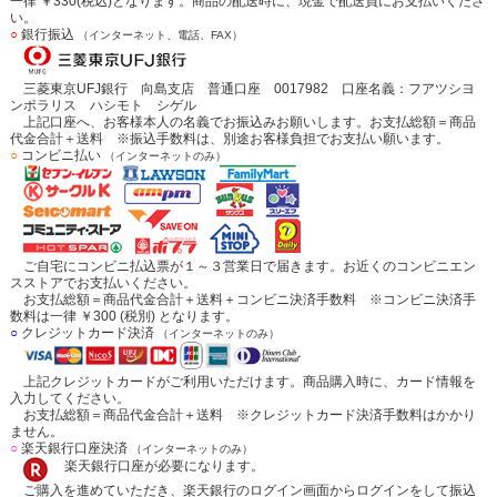
一律 ￥330(税込)となります。商品の配送時に、現金で配送員にお支払いくださ
い。
○
銀行振込
（インターネット、電話、FAX）
三菱東京UFJ銀行 向島支店 普通口座 0017982 口座名義：フアツシヨ
ンポラリス ハシモト シゲル
上記口座へ、お客様本人の名義でお振込みお願いします。お支払総額＝商品
代金合計＋送料 ※振込手数料は、別途お客様負担でお支払い願います。
○
コンビニ払い
（インターネットのみ）
ご自宅にコンビニ払込票が１～３営業日で届きます。お近くのコンビニエン
スストアでお支払いください。
お支払総額＝商品代金合計＋送料＋コンビニ決済手数料 ※コンビニ決済手
数料は一律 ￥300 (税別) となります。
○
クレジットカード決済
（インターネットのみ）
上記クレジットカードがご利用いただけます。商品購入時に、カード情報を
入力してください。
お支払総額＝商品代金合計＋送料 ※クレジットカード決済手数料はかかり
ません。
○
楽天銀行口座決済
（インターネットのみ）
楽天銀行口座が必要になります。
ご購入を進めていただき、楽天銀行のログイン画面からログインをして振込