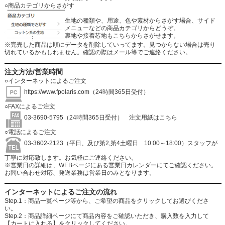
○商品カテゴリからさがす
生地の種類や、用途、色や素材からさがす場合、サイド
メニューなどの商品カテゴリからどうぞ。
裏地や接着芯地もこちらからさがせます。
※完売した商品は順にデータを削除していってます。見つからない場合は売り
切れているかもしれません。確認の際はメール等でご連絡ください。
注文方法/営業時間
○インターネットによるご注文
https://www.fpolaris.com
（24時間365日受付）
○FAXによるご注文
03-3690-5795（24時間365日受付）
注文用紙はこちら
○電話によるご注文
03-3602-2123（平日、及び第2,第4土曜日 10:00～18:00）スタッフが
丁寧に対応致します。お気軽にご連絡ください。
※営業日の詳細は、WEBページにある営業日カレンダーにてご確認ください。
お問い合わせ対応、発送業務は営業日のみとなります。
インターネットによるご注文の流れ
Step.1：商品一覧ページ等から、ご希望の商品をクリックしてお選びくださ
い。
Step.2：商品詳細ページにて商品内容をご確認いただき、購入数を入力して
【カートに入れる】をクリックしてください。