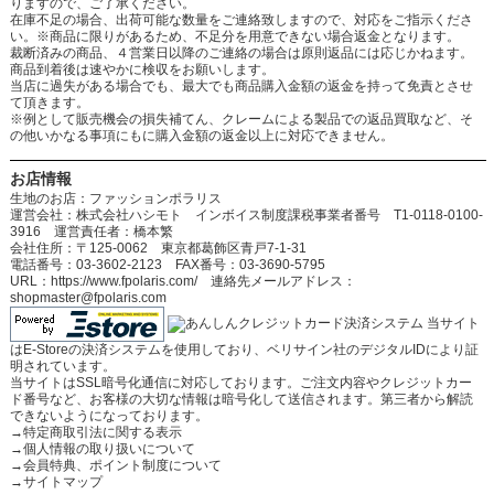
りますので、ご了承ください。
在庫不足の場合、出荷可能な数量をご連絡致しますので、対応をご指示くださ
い。※商品に限りがあるため、不足分を用意できない場合返金となります。
裁断済みの商品、４営業日以降のご連絡の場合は原則返品には応じかねます。
商品到着後は速やかに検収をお願いします。
当店に過失がある場合でも、最大でも商品購入金額の返金を持って免責とさせ
て頂きます。
※例として販売機会の損失補てん、クレームによる製品での返品買取など、そ
の他いかなる事項にもに購入金額の返金以上に対応できません。
お店情報
生地のお店：ファッションポラリス
運営会社：株式会社ハシモト インボイス制度課税事業者番号 T1-0118-0100-
3916 運営責任者：橋本繁
会社住所：〒125-0062 東京都葛飾区青戸7-1-31
電話番号：03-3602-2123 FAX番号：03-3690-5795
URL：https://www.fpolaris.com/ 連絡先メールアドレス：
shopmaster@fpolaris.com
当サイト
はE-Storeの決済システムを使用しており、ベリサイン社のデジタルIDにより証
明されています。
当サイトはSSL暗号化通信に対応しております。ご注文内容やクレジットカー
ド番号など、お客様の大切な情報は暗号化して送信されます。第三者から解読
できないようになっております。
→
特定商取引法に関する表示
→
個人情報の取り扱いについて
→
会員特典、ポイント制度について
→
サイトマップ