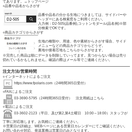
てあります。
→トップページ
○品番や品名からさがす
品番や品名の分かる生地につきましては、サイドバーや
ヘッダーにある検索窓をご利用ください。
入力例：D2-505(品番例),コットンモダール(品名例)※部
分検索でOKです。
○商品カテゴリからさがす
生地の種類や、用途、色や素材からさがす場合、サイド
メニューなどの商品カテゴリからどうぞ。
裏地や接着芯地もこちらからさがせます。
※完売した商品は順にデータを削除していってます。見つからない場合は売り
切れているかもしれません。確認の際はメール等でご連絡ください。
注文方法/営業時間
○インターネットによるご注文
https://www.fpolaris.com
（24時間365日受付）
○FAXによるご注文
03-3690-5795（24時間365日受付）
注文用紙はこちら
○電話によるご注文
03-3602-2123（平日、及び第2,第4土曜日 10:00～18:00）スタッフが
丁寧に対応致します。お気軽にご連絡ください。
※営業日の詳細は、WEBページにある営業日カレンダーにてご確認ください。
お問い合わせ対応、発送業務は営業日のみとなります。