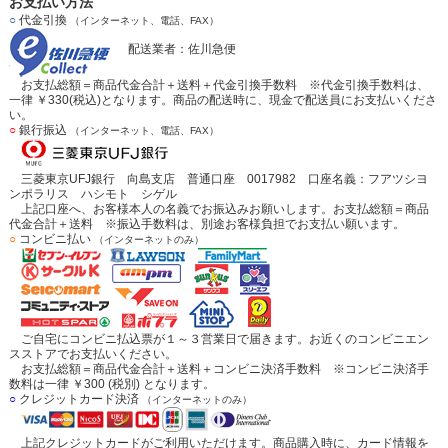
お支払い方法
○
代金引換
（インターネット、電話、FAX）
配送業者：佐川急便
お支払総額＝商品代金合計＋送料＋代金引換手数料 ※代金引換手数料は、
一律 ￥330(税込)となります。商品の配送時に、現金で配送員にお支払いくださ
い。
○
銀行振込
（インターネット、電話、FAX）
三菱東京UFJ銀行 向島支店 普通口座 0017982 口座名義：フアツシヨ
ンポラリス ハシモト シゲル
上記口座へ、お客様本人の名義でお振込みお願いします。お支払総額＝商品
代金合計＋送料 ※振込手数料は、別途お客様負担でお支払い願います。
○
コンビニ払い
（インターネットのみ）
ご自宅にコンビニ払込票が１～３営業日で届きます。お近くのコンビニエン
スストアでお支払いください。
お支払総額＝商品代金合計＋送料＋コンビニ決済手数料 ※コンビニ決済手
数料は一律 ￥300 (税別) となります。
○
クレジットカード決済
（インターネットのみ）
上記クレジットカードがご利用いただけます。商品購入時に、カード情報を