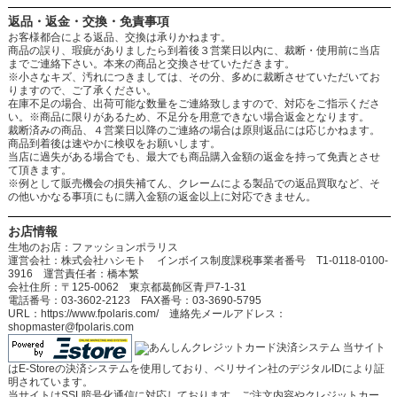
返品・返金・交換・免責事項
お客様都合による返品、交換は承りかねます。
商品の誤り、瑕疵がありましたら到着後３営業日以内に、裁断・使用前に当店
までご連絡下さい。本来の商品と交換させていただきます。
※小さなキズ、汚れにつきましては、その分、多めに裁断させていただいてお
りますので、ご了承ください。
在庫不足の場合、出荷可能な数量をご連絡致しますので、対応をご指示くださ
い。※商品に限りがあるため、不足分を用意できない場合返金となります。
裁断済みの商品、４営業日以降のご連絡の場合は原則返品には応じかねます。
商品到着後は速やかに検収をお願いします。
当店に過失がある場合でも、最大でも商品購入金額の返金を持って免責とさせ
て頂きます。
※例として販売機会の損失補てん、クレームによる製品での返品買取など、そ
の他いかなる事項にもに購入金額の返金以上に対応できません。
お店情報
生地のお店：ファッションポラリス
運営会社：株式会社ハシモト インボイス制度課税事業者番号 T1-0118-0100-
3916 運営責任者：橋本繁
会社住所：〒125-0062 東京都葛飾区青戸7-1-31
電話番号：03-3602-2123 FAX番号：03-3690-5795
URL：https://www.fpolaris.com/ 連絡先メールアドレス：
shopmaster@fpolaris.com
当サイト
はE-Storeの決済システムを使用しており、ベリサイン社のデジタルIDにより証
明されています。
当サイトはSSL暗号化通信に対応しております。ご注文内容やクレジットカー