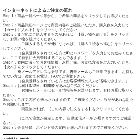
インターネットによるご注文の流れ
Step.1：商品一覧ページ等から、ご希望の商品をクリックしてお選びくださ
い。
Step.2：商品詳細ページにて商品内容をご確認いただき、購入数を入力して
【カートに入れる】をクリックしてください。
Step.3：まだ他にご購入するものがあれば、【買い物を続ける】をクリック
し、お買い物を続けてください。
ご購入するものが他になければ、【購入手続きへ進む】をクリック
してください。
（会員登録をされている方はIDとパスワードを入力してお進みくださ
い。ここで新規に会員登録することもできます。）
Step.4：案内に沿ってお客様情報、お届け先、お支払方法をご入力いただき、
【次へ】をクリックしてください。
※メールアドレスは必須です。携帯メールもご利用できます。お持ち
でない方は、改めてお電話、FAXでご注文下さい。
（会員登録をされている方はお客様情報の入力が省略できます。）
Step.5：お届け希望日、時間帯 があればご指定ください。
お知らせメールはセール情報等をお送りします。ぜひお受け取りく
ださい。
Step.6：ご注文内容 が表示されますので、ご確認ください。誤記があれば訂正
をお願いします。
問題無ければ、【この内容で注文をする】をクリックしてくださ
い。
（これで注文が確定します。 自動送信メール が届きますのでご確認下
さい。）
Step.7：会員登録、ポイント等の案内 が表示されますのでご確認ください。