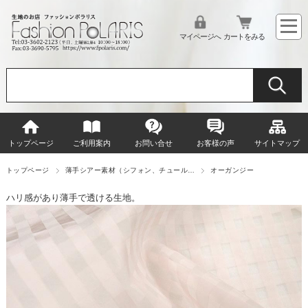
マイページへ
カートをみる
トップページ
ご利用案内
お問い合せ
お客様の声
サイトマップ
トップページ
薄手シアー素材（シフォン、チュール…
オーガンジー
ハリ感があり薄手で透ける生地。