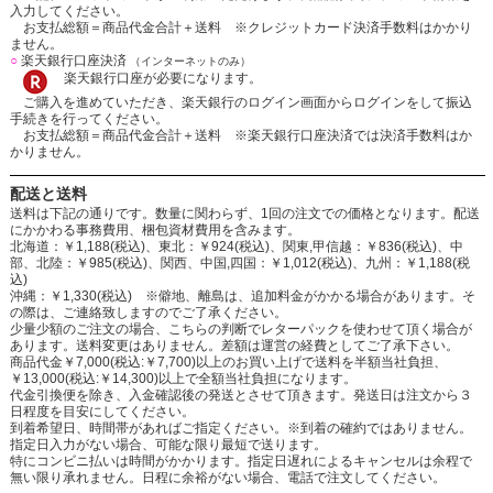
入力してください。
お支払総額＝商品代金合計＋送料 ※クレジットカード決済手数料はかかり
ません。
○
楽天銀行口座決済
（インターネットのみ）
楽天銀行口座が必要になります。
ご購入を進めていただき、楽天銀行のログイン画面からログインをして振込
手続きを行ってください。
お支払総額＝商品代金合計＋送料 ※楽天銀行口座決済では決済手数料はか
かりません。
配送と送料
送料は下記の通りです。数量に関わらず、1回の注文での価格となります。配送
にかかわる事務費用、梱包資材費用を含みます。
北海道：￥1,188(税込)、東北：￥924(税込)、関東,甲信越：￥836(税込)、中
部、北陸：￥985(税込)、関西、中国,四国：￥1,012(税込)、九州：￥1,188(税
込)
沖縄：￥1,330(税込) ※僻地、離島は、追加料金がかかる場合があります。そ
の際は、ご連絡致しますのでご了承ください。
少量少額のご注文の場合、こちらの判断でレターパックを使わせて頂く場合が
あります。送料変更はありません。差額は運営の経費としてご了承下さい。
商品代金￥7,000(税込:￥7,700)以上のお買い上げで送料を半額当社負担、
￥13,000(税込:￥14,300)以上で全額当社負担になります。
代金引換便を除き、入金確認後の発送とさせて頂きます。発送日は注文から３
日程度を目安にしてください。
到着希望日、時間帯があればご指定ください。※到着の確約ではありません。
指定日入力がない場合、可能な限り最短で送ります。
特にコンビニ払いは時間がかかります。指定日遅れによるキャンセルは余程で
無い限り承れません。日程に余裕がない場合、電話で注文してください。