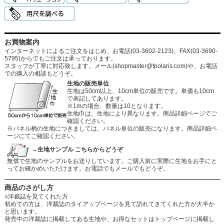
お買物案内
インターネットによるご注文をはじめ、お電話(03-3602-2123)、FAX(03-3690-
5795)からでもご注文は承っております。
スタッフが丁寧に対応致します。メール
(shopmaster@fpolaris.com)
や、お電話
での購入の相談もどうぞ。
生地の販売単位
生地は50cm以上、10cm単位の販売です。単価も10cm
で表記してあります。
※1mの場合、数量は10となります。
生地巾は、生地により異なります。商品詳細ページでご
確認ください。
※パネル柄の生地につきましては、パネル単位の販売になります。商品詳細ペ
ージにてご確認ください。
→生地サンプル こちらからどうぞ
無償で生地のサンプルをお送りしています。ご購入前に実際に生地をお手にと
ってお確かめいただけます。お電話でもメールでもどうぞ。
商品のさがし方
○洋裁誌を見てくれた方
初めての方は、洋裁誌のタイアップページを見て訪れてきてくれた方が大半か
と思います。
発売中の洋裁誌に掲載してある生地や、お得なセットはトップページに掲載し