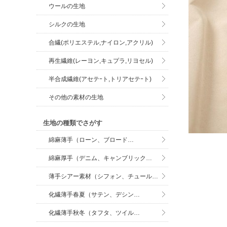
ウールの生地
シルクの生地
合繊(ポリエステル,ナイロン,アクリル)
再生繊維(レーヨン,キュプラ,リヨセル)
半合成繊維(アセテｰト,トリアセテｰト)
その他の素材の生地
生地の種類でさがす
綿麻薄手（ローン、ブロード…
綿麻厚手（デニム、キャンブリック…
薄手シアー素材（シフォン、チュール…
化繊薄手春夏（サテン、デシン…
化繊薄手秋冬（タフタ、ツイル…