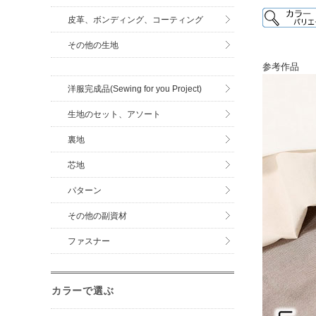
皮革、ボンディング、コーティング
その他の生地
参考作品
洋服完成品(Sewing for you Project)
生地のセット、アソート
裏地
芯地
パターン
その他の副資材
ファスナー
カラーで選ぶ