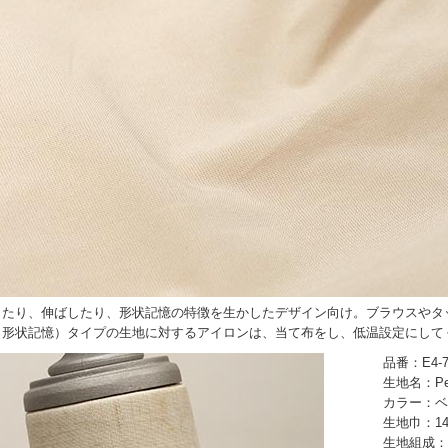
したり、伸ばしたり、形状記憶の特徴を生かしたデザイン向け。ブラウスやタ
（形状記憶）タイプの生地に対するアイロンは、当て布をし、低温設定にして
品番：E4-7
生地名：P
カラー：ベ
生地巾：14
生地組成：