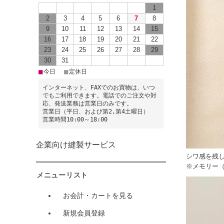
1
2
3
4
5
6
7
8
9
10
11
12
13
14
15
16
17
18
19
20
21
22
23
24
25
26
27
28
29
30
31
■
■
今日
定休日
インターネット、FAXでのお買物は、いつ
でもご利用できます。電話でのご注文や対
応、発送業務は営業日のみです。
営業日（平日、および第2,第4土曜日）
営業時間10:00～18:00
企業向け縫製サービス
シワ感を残
※メモリー
メニューリスト
お会計・カートを見る
新規会員登録