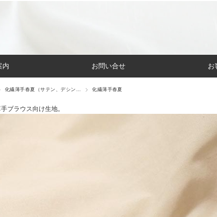
案内
お問い合せ
お
化繊薄手春夏（サテン、デシン…
化繊薄手春夏
薄手ブラウス向け生地。