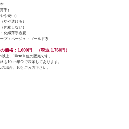
本
薄手）
やや硬い）
（やや透ける）
（伸縮しない）
：化繊薄手春夏
ープ：ベージュ・ゴールド系
の価格：1,600円 （税込 1,760円）
cm以上、10cm単位の販売です。
格も10cm単位で表示してあります。
入の場合、10とご入力下さい。