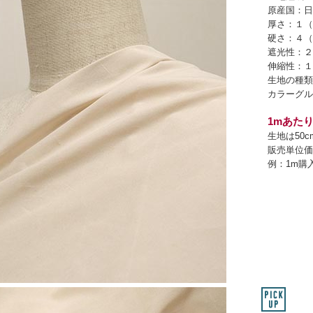
原産国：日
厚さ：１（
硬さ：４（
遮光性：２
伸縮性：１
生地の種類
カラーグル
1mあたり
生地は50
販売単位価
例：1m購