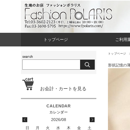
トップページ
ご利用
トップページ
形状記憶の
お会計・カートを見る
2026/08
日
月
火
水
木
金
土