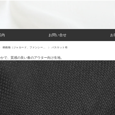
案内
お問い合せ
お
柄織物（ジャカード、ファンシー…
バスケット布
やかで、質感の良い春のアウター向け生地。