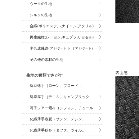
ウールの生地
シルクの生地
合繊(ポリエステル,ナイロン,アクリル)
再生繊維(レーヨン,キュプラ,リヨセル)
半合成繊維(アセテｰト,トリアセテｰト)
その他の素材の生地
表面感
生地の種類でさがす
綿麻薄手（ローン、ブロード…
綿麻厚手（デニム、キャンブリック…
薄手シアー素材（シフォン、チュール…
化繊薄手春夏（サテン、デシン…
化繊薄手秋冬（タフタ、ツイル…