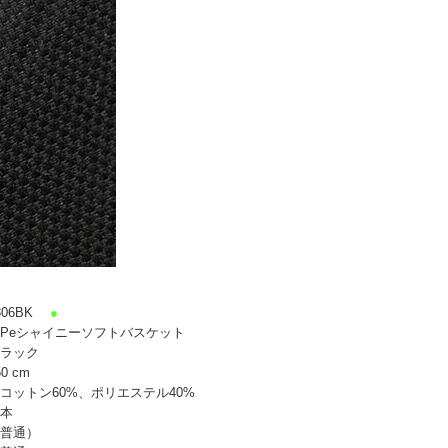
06BK
●
/Peシャイニーソフトバスケット
ラック
0 cm
コットン60%、ポリエステル40%
本
普通）