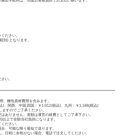
振込手数料は、別途お客様負担でお支払い願います。
いください。
税別) となります。
。
ださい。
費用、梱包資材費用を含みます。
)、関西、中国,四国：￥1,012(税込)、九州：￥1,188(税込)
致しますのでご了承ください。
更はありません。差額は運営の経費としてご了承下さい。
,300)以上で全額当社負担になります。
てください。
場合、可能な限り最短で送ります。
ん。日程に余裕がない場合、電話で注文してください。