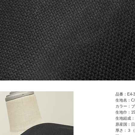
品番：E4-3
生地名：C
カラー：ブ
生地巾：15
生地組成：
原産国：日
厚さ：３（