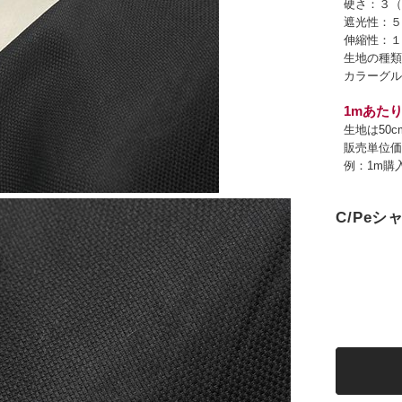
硬さ：３（
遮光性：５
伸縮性：１
生地の種類
カラーグル
1mあたり
生地は50
販売単位価
例：1m購
C/Pe