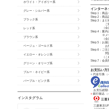
ホワイト・アイボリー系
インターネ
グレー・シルバー系
Step.1
Step.2
ブラック系
Step.3
ご購入する
（会員登録を
レッド系
Step.4
※メールアド
ブラウン系
（会員登録
Step.5：
ベージュ・ゴールド系
お知らせメ
Step.6
問題無けれ
イエロー・オレンジ系
（これで注
Step.7：
グリーン・オリーブ系
お支払い方
ブルー・ネイビー系
○
代金引換
（
パープル・ピンク系
お支払総額＝
○
銀行振込
（
インスタグラム
三菱東京UF