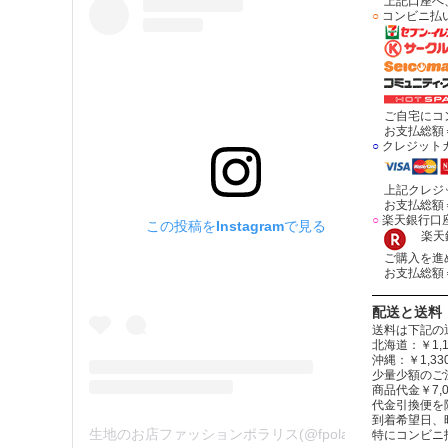
上記口座へ、
○
コンビニ払
ご自宅にコン
お支払総額＝
○
クレジット
上記クレジッ
お支払総額＝
○
楽天銀行口
この投稿をInstagramで見る
楽天銀
ご購入を進め
お支払総額＝
配送と送料
送料は下記の
北海道：￥1,1
沖縄：￥1,
少量少額のご
商品代金￥7,
代金引換便を
到着希望日、
生地のお店ファッションポラリス(@fpolaris_textile)がシェアした投稿
特にコンビニ