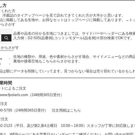
し方
てくれた方
、洋裁誌のタイアップページを見て訪れてきてくれた方が大半かと思います。
誌に掲載してある生地や、お得なセットはトップページに掲載してあります。
→ト
からさがす
品番や品名の分かる生地につきましては、サイドバーやヘッダーにある検
入力例：D2-505(品番例),コットンモダール(品名例)※部分検索でOKです。
リからさがす
生地の種類や、用途、色や素材からさがす場合、サイドメニューなどの商
裏地や接着芯地もこちらからさがせます。
品は順にデータを削除していってます。見つからない場合は売り切れているかもし
営業時間
ットによるご注文
//www.fpolaris.com
（24時間365日受付）
ご注文
690-5795（24時間365日受付）
注文用紙はこちら
ご注文
602-2123（平日、及び第2,第4土曜日 10:00～18:00）スタッフが丁寧に対応
細は、WEBページにある営業日カレンダーにてご確認ください。お問い合わせ対応