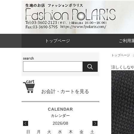
トップページ
ご利用
トップページ
涼しくしな
お会計・カートを見る
2026/08
日
月
火
水
木
金
土