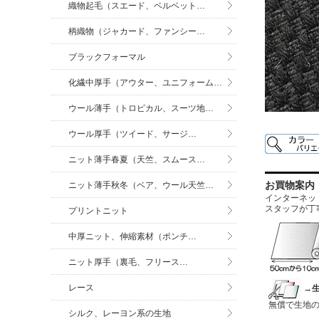
織物起毛（スエード、ベルベット…
柄織物（ジャカード、ファンシー…
ブラックフォーマル
化繊中厚手（アウター、ユニフォーム…
ウール薄手（トロピカル、スーツ地…
ウール厚手（ツイード、サージ…
ニット薄手春夏（天竺、スムース…
お買物案内
ニット薄手秋冬（ベア、ウール天竺…
インターネットに
スタッフが丁
プリントニット
中厚ニット、伸縮素材（ポンチ…
ニット厚手（裏毛、フリース…
レース
→
無償で生地
シルク、レーヨン系の生地