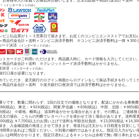
お客様本人の名義でお振込みお願いします。お支払総額＝商品代金合計＋送料 ※
い
（インターネットのみ）
ビニ払込票が１～３営業日で届きます。お近くのコンビニエンスストアでお支払
商品代金合計＋送料＋コンビニ決済手数料 ※コンビニ決済手数料は一律 ￥300 (
カード決済
（インターネットのみ）
トカードがご利用いただけます。商品購入時に、カード情報を入力してください
商品代金合計＋送料 ※クレジットカード決済手数料はかかりません。
座決済
（インターネットのみ）
行口座が必要になります。
ていただき、楽天銀行のログイン画面からログインをして振込手続きを行ってく
商品代金合計＋送料 ※楽天銀行口座決済では決済手数料はかかりません。
通りです。数量に関わらず、1回の注文での価格となります。配送にかかわる事務
88(税込)、東北：￥924(税込)、関東,甲信越：￥836(税込)、中部、北陸：￥985(税込
330(税込) ※僻地、離島は、追加料金がかかる場合があります。その際は、ご連絡
注文の場合、こちらの判断でレターパックを使わせて頂く場合があります。送料変
000(税込:￥7,700)以上のお買い上げで送料を半額当社負担、￥13,000(税込:￥14
除き、入金確認後の発送とさせて頂きます。発送日は注文から３日程度を目安にし
時間帯があればご指定ください。※到着の確約ではありません。指定日入力がない
払いは時間がかかります。指定日遅れによるキャンセルは余程で無い限り承れませ