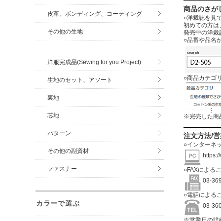
商品のさが
皮革、ボンディング、コーティング
○洋裁誌を見
初めての方は
その他の生地
発売中の洋裁
○品番や品名
洋服完成品(Sewing for you Project)
○商品カテゴ
生地のセット、アソート
裏地
芯地
※完売した商
パターン
注文方法/
○インターネ
その他の副資材
https:
ファスナー
○FAXによる
03-3
○電話による
カラーで選ぶ
03-3
※営業日の詳