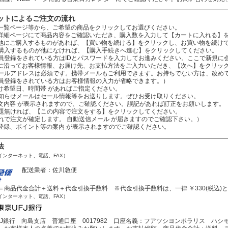
ットによるご注文の流れ
：商品一覧ページ等から、ご希望の商品をクリックしてお選びください。
：商品詳細ページにて商品内容をご確認いただき、購入数を入力して【カートに入れる】
：まだ他にご購入するものがあれば、【買い物を続ける】をクリックし、お買い物を続け
ものが他になければ、【購入手続きへ進む】をクリックしてください。
されている方はIDとパスワードを入力してお進みください。ここで新規に会
：案内に沿ってお客様情報、お届け先、お支払方法をご入力いただき、【次へ】をクリッ
レスは必須です。携帯メールもご利用できます。お持ちでない方は、改めてお
をされている方はお客様情報の入力が省略できます。）
お届け希望日、時間帯 があればご指定ください。
ールはセール情報等をお送りします。ぜひお受け取りください。
：ご注文内容 が表示されますので、ご確認ください。誤記があれば訂正をお願いします。
ば、【この内容で注文をする】をクリックしてください。
文が確定します。 自動送信メール が届きますのでご確認下さい。）
会員登録、ポイント等の案内 が表示されますのでご確認ください。
法
インターネット、電話、FAX）
配送業者：佐川急便
商品代金合計＋送料＋代金引換手数料 ※代金引換手数料は、一律 ￥330(税込)
インターネット、電話、FAX）
J銀行 向島支店 普通口座 0017982 口座名義：フアツシヨンポラリス ハシ