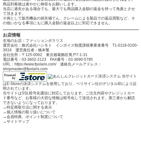
商品到着後は速やかに検収をお願いします。
当店に過失がある場合でも、最大でも商品購入金額の返金を持って免責とさせ
て頂きます。
※例として販売機会の損失補てん、クレームによる製品での返品買取など、そ
の他いかなる事項にもに購入金額の返金以上に対応できません。
お店情報
生地のお店：ファッションポラリス
運営会社：株式会社ハシモト インボイス制度課税事業者番号 T1-0118-0100-
3916 運営責任者：橋本繁
会社住所：〒125-0062 東京都葛飾区青戸7-1-31
電話番号：03-3602-2123 FAX番号：03-3690-5795
URL：https://www.fpolaris.com/ 連絡先メールアドレス：
shopmaster@fpolaris.com
当サイト
はE-Storeの決済システムを使用しており、ベリサイン社のデジタルIDにより証
明されています。
当サイトはSSL暗号化通信に対応しております。ご注文内容やクレジットカー
ド番号など、お客様の大切な情報は暗号化して送信されます。第三者から解読
できないようになっております。
→
特定商取引法に関する表示
→
個人情報の取り扱いについて
→
会員特典、ポイント制度について
→
サイトマップ