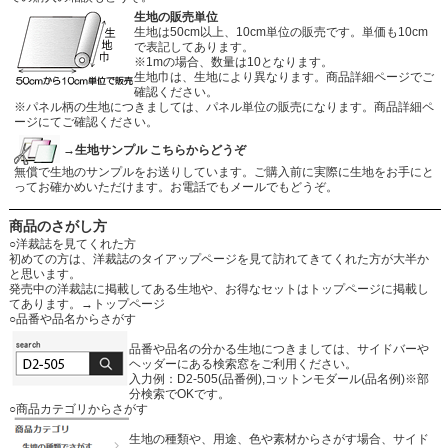
生地の販売単位
生地は50cm以上、10cm単位の販売です。単価も10cm
で表記してあります。
※1mの場合、数量は10となります。
生地巾は、生地により異なります。商品詳細ページでご
確認ください。
※パネル柄の生地につきましては、パネル単位の販売になります。商品詳細ペ
ージにてご確認ください。
→生地サンプル こちらからどうぞ
無償で生地のサンプルをお送りしています。ご購入前に実際に生地をお手にと
ってお確かめいただけます。お電話でもメールでもどうぞ。
商品のさがし方
○洋裁誌を見てくれた方
初めての方は、洋裁誌のタイアップページを見て訪れてきてくれた方が大半か
と思います。
発売中の洋裁誌に掲載してある生地や、お得なセットはトップページに掲載し
てあります。
→トップページ
○品番や品名からさがす
品番や品名の分かる生地につきましては、サイドバーや
ヘッダーにある検索窓をご利用ください。
入力例：D2-505(品番例),コットンモダール(品名例)※部
分検索でOKです。
○商品カテゴリからさがす
生地の種類や、用途、色や素材からさがす場合、サイド