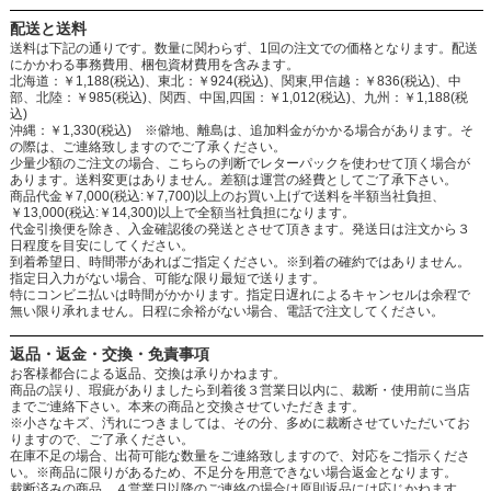
配送と送料
送料は下記の通りです。数量に関わらず、1回の注文での価格となります。配送
にかかわる事務費用、梱包資材費用を含みます。
北海道：￥1,188(税込)、東北：￥924(税込)、関東,甲信越：￥836(税込)、中
部、北陸：￥985(税込)、関西、中国,四国：￥1,012(税込)、九州：￥1,188(税
込)
沖縄：￥1,330(税込) ※僻地、離島は、追加料金がかかる場合があります。そ
の際は、ご連絡致しますのでご了承ください。
少量少額のご注文の場合、こちらの判断でレターパックを使わせて頂く場合が
あります。送料変更はありません。差額は運営の経費としてご了承下さい。
商品代金￥7,000(税込:￥7,700)以上のお買い上げで送料を半額当社負担、
￥13,000(税込:￥14,300)以上で全額当社負担になります。
代金引換便を除き、入金確認後の発送とさせて頂きます。発送日は注文から３
日程度を目安にしてください。
到着希望日、時間帯があればご指定ください。※到着の確約ではありません。
指定日入力がない場合、可能な限り最短で送ります。
特にコンビニ払いは時間がかかります。指定日遅れによるキャンセルは余程で
無い限り承れません。日程に余裕がない場合、電話で注文してください。
返品・返金・交換・免責事項
お客様都合による返品、交換は承りかねます。
商品の誤り、瑕疵がありましたら到着後３営業日以内に、裁断・使用前に当店
までご連絡下さい。本来の商品と交換させていただきます。
※小さなキズ、汚れにつきましては、その分、多めに裁断させていただいてお
りますので、ご了承ください。
在庫不足の場合、出荷可能な数量をご連絡致しますので、対応をご指示くださ
い。※商品に限りがあるため、不足分を用意できない場合返金となります。
裁断済みの商品、４営業日以降のご連絡の場合は原則返品には応じかねます。