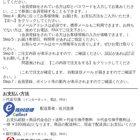
してください。
（会員登録をされている方はIDとパスワードを入力してお進みくださ
い。ここで新規に会員登録することもできます。）
Step.4：案内に沿ってお客様情報、お届け先、お支払方法をご入力いただき、
【次へ】をクリックしてください。
※メールアドレスは必須です。携帯メールもご利用できます。お持ち
でない方は、改めてお電話、FAXでご注文下さい。
（会員登録をされている方はお客様情報の入力が省略できます。）
Step.5：お届け希望日、時間帯 があればご指定ください。
お知らせメールはセール情報等をお送りします。ぜひお受け取りく
ださい。
Step.6：ご注文内容 が表示されますので、ご確認ください。誤記があれば訂正
をお願いします。
問題無ければ、【この内容で注文をする】をクリックしてくださ
い。
（これで注文が確定します。 自動送信メール が届きますのでご確認下
さい。）
Step.7：会員登録、ポイント等の案内 が表示されますのでご確認ください。
お支払い方法
○
代金引換
（インターネット、電話、FAX）
配送業者：佐川急便
お支払総額＝商品代金合計＋送料＋代金引換手数料 ※代金引換手数料は、
一律 ￥330(税込)となります。商品の配送時に、現金で配送員にお支払いくださ
い。
○
銀行振込
（インターネット、電話、FAX）