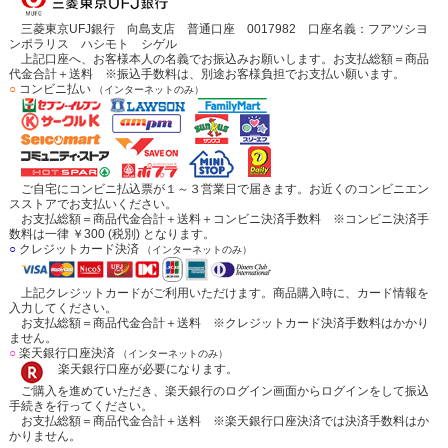
三菱東京UFJ銀行 向島支店 普通口座 0017982 口座名義：フアツシヨ
ンポラリス ハシモト シゲル
上記口座へ、お客様本人の名義でお振込みお願いします。お支払総額＝商品
代金合計＋送料 ※振込手数料は、別途お客様負担でお支払い願います。
○
コンビニ払い
（インターネットのみ）
ご自宅にコンビニ払込票が１～３営業日で届きます。お近くのコンビニエン
スストアでお支払いください。
お支払総額＝商品代金合計＋送料＋コンビニ決済手数料 ※コンビニ決済手
数料は一律 ￥300 (税別) となります。
○
クレジットカード決済
（インターネットのみ）
上記クレジットカードがご利用いただけます。商品購入時に、カード情報を
入力してください。
お支払総額＝商品代金合計＋送料 ※クレジットカード決済手数料はかかり
ません。
○
楽天銀行口座決済
（インターネットのみ）
楽天銀行口座が必要になります。
ご購入を進めていただき、楽天銀行のログイン画面からログインをして振込
手続きを行ってください。
お支払総額＝商品代金合計＋送料 ※楽天銀行口座決済では決済手数料はか
かりません。