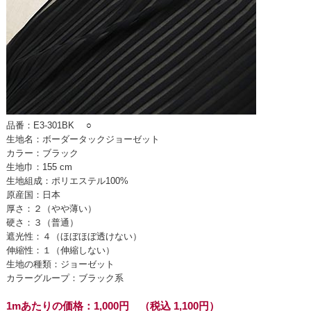
品番：E3-301BK
○
生地名：ボーダータックジョーゼット
カラー：ブラック
生地巾：155 cm
生地組成：ポリエステル100%
原産国：日本
厚さ：２（やや薄い）
硬さ：３（普通）
遮光性：４（ほぼほぼ透けない）
伸縮性：１（伸縮しない）
生地の種類：ジョーゼット
カラーグループ：ブラック系
1mあたりの価格：1,000円 （税込 1,100円）