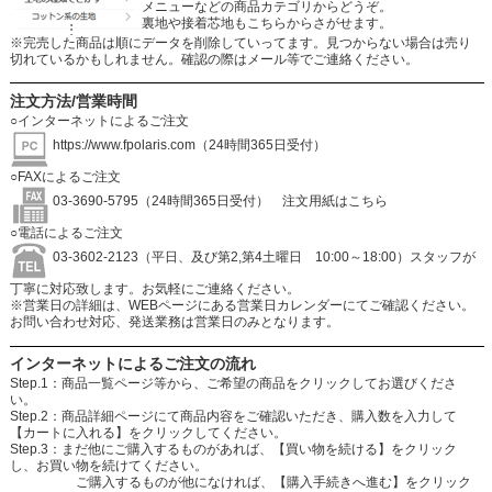
メニューなどの商品カテゴリからどうぞ。
裏地や接着芯地もこちらからさがせます。
※完売した商品は順にデータを削除していってます。見つからない場合は売り
切れているかもしれません。確認の際はメール等でご連絡ください。
注文方法/営業時間
○インターネットによるご注文
https://www.fpolaris.com
（24時間365日受付）
○FAXによるご注文
03-3690-5795（24時間365日受付）
注文用紙はこちら
○電話によるご注文
03-3602-2123（平日、及び第2,第4土曜日 10:00～18:00）スタッフが
丁寧に対応致します。お気軽にご連絡ください。
※営業日の詳細は、WEBページにある営業日カレンダーにてご確認ください。
お問い合わせ対応、発送業務は営業日のみとなります。
インターネットによるご注文の流れ
Step.1：商品一覧ページ等から、ご希望の商品をクリックしてお選びくださ
い。
Step.2：商品詳細ページにて商品内容をご確認いただき、購入数を入力して
【カートに入れる】をクリックしてください。
Step.3：まだ他にご購入するものがあれば、【買い物を続ける】をクリック
し、お買い物を続けてください。
ご購入するものが他になければ、【購入手続きへ進む】をクリック