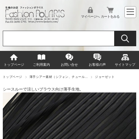
マイページへ
カートをみる
トップページ
ご利用案内
お問い合せ
お客様の声
サイトマップ
トップページ
薄手シアー素材（シフォン、チュール…
ジョーゼット
シースルーで涼しいブラウス向け薄手生地。