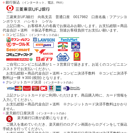
○
銀行振込
（インターネット、電話、FAX）
三菱東京UFJ銀行 向島支店 普通口座 0017982 口座名義：フアツシヨ
ンポラリス ハシモト シゲル
上記口座へ、お客様本人の名義でお振込みお願いします。お支払総額＝商品
代金合計＋送料 ※振込手数料は、別途お客様負担でお支払い願います。
○
コンビニ払い
（インターネットのみ）
ご自宅にコンビニ払込票が１～３営業日で届きます。お近くのコンビニエン
スストアでお支払いください。
お支払総額＝商品代金合計＋送料＋コンビニ決済手数料 ※コンビニ決済手
数料は一律 ￥300 (税別) となります。
○
クレジットカード決済
（インターネットのみ）
上記クレジットカードがご利用いただけます。商品購入時に、カード情報を
入力してください。
お支払総額＝商品代金合計＋送料 ※クレジットカード決済手数料はかかり
ません。
○
楽天銀行口座決済
（インターネットのみ）
楽天銀行口座が必要になります。
ご購入を進めていただき、楽天銀行のログイン画面からログインをして振込
手続きを行ってください。