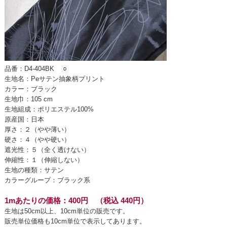
品番：D4-404BK
○
生地名：Peサテン抽象柄プリント
カラー：ブラック
生地巾：105 cm
生地組成：ポリエステル100%
原産国：日本
厚さ：２（やや薄い）
硬さ：４（やや硬い）
遮光性：５（全く透けない）
伸縮性：１（伸縮しない）
生地の種類：サテン
カラーグループ：ブラック系
1mあたりの価格：400円 （税込 440円）
生地は50cm以上、10cm単位の販売です。
販売単位価格も10cm単位で表示してあります。