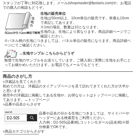
スタッフが丁寧に対応致します。メール
(shopmaster@fpolaris.com)
や、お電話
での購入の相談もどうぞ。
生地の販売単位
生地は50cm以上、10cm単位の販売です。単価も10cm
で表記してあります。
※1mの場合、数量は10となります。
生地巾は、生地により異なります。商品詳細ページでご
確認ください。
※パネル柄の生地につきましては、パネル単位の販売になります。商品詳細ペ
ージにてご確認ください。
→生地サンプル こちらからどうぞ
無償で生地のサンプルをお送りしています。ご購入前に実際に生地をお手にと
ってお確かめいただけます。お電話でもメールでもどうぞ。
商品のさがし方
○洋裁誌を見てくれた方
初めての方は、洋裁誌のタイアップページを見て訪れてきてくれた方が大半か
と思います。
発売中の洋裁誌に掲載してある生地や、お得なセットはトップページに掲載し
てあります。
→トップページ
○品番や品名からさがす
品番や品名の分かる生地につきましては、サイドバーや
ヘッダーにある検索窓をご利用ください。
入力例：D2-505(品番例),コットンモダール(品名例)※部
分検索でOKです。
○商品カテゴリからさがす