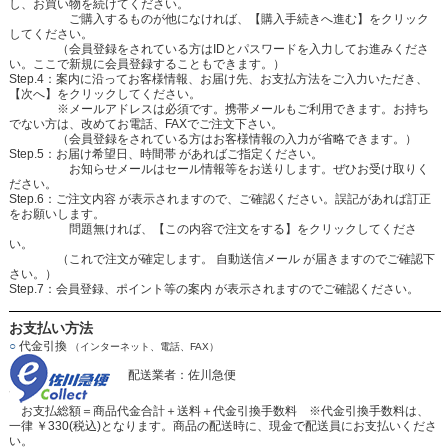
し、お買い物を続けてください。
ご購入するものが他になければ、【購入手続きへ進む】をクリック
してください。
（会員登録をされている方はIDとパスワードを入力してお進みくださ
い。ここで新規に会員登録することもできます。）
Step.4：案内に沿ってお客様情報、お届け先、お支払方法をご入力いただき、
【次へ】をクリックしてください。
※メールアドレスは必須です。携帯メールもご利用できます。お持ち
でない方は、改めてお電話、FAXでご注文下さい。
（会員登録をされている方はお客様情報の入力が省略できます。）
Step.5：お届け希望日、時間帯 があればご指定ください。
お知らせメールはセール情報等をお送りします。ぜひお受け取りく
ださい。
Step.6：ご注文内容 が表示されますので、ご確認ください。誤記があれば訂正
をお願いします。
問題無ければ、【この内容で注文をする】をクリックしてくださ
い。
（これで注文が確定します。 自動送信メール が届きますのでご確認下
さい。）
Step.7：会員登録、ポイント等の案内 が表示されますのでご確認ください。
お支払い方法
○
代金引換
（インターネット、電話、FAX）
配送業者：佐川急便
お支払総額＝商品代金合計＋送料＋代金引換手数料 ※代金引換手数料は、
一律 ￥330(税込)となります。商品の配送時に、現金で配送員にお支払いくださ
い。