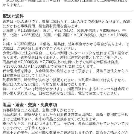
お支払総額＝商品代金合計＋送料 ※楽天銀行口座決済では決済手数料はか
かりません。
配送と送料
送料は下記の通りです。数量に関わらず、1回の注文での価格となります。配送
にかかわる事務費用、梱包資材費用を含みます。
北海道：￥1,188(税込)、東北：￥924(税込)、関東,甲信越：￥836(税込)、中
部、北陸：￥985(税込)、関西、中国,四国：￥1,012(税込)、九州：￥1,188(税
込)
沖縄：￥1,330(税込) ※僻地、離島は、追加料金がかかる場合があります。そ
の際は、ご連絡致しますのでご了承ください。
少量少額のご注文の場合、こちらの判断でレターパックを使わせて頂く場合が
あります。送料変更はありません。差額は運営の経費としてご了承下さい。
商品代金￥7,000(税込:￥7,700)以上のお買い上げで送料を半額当社負担、
￥13,000(税込:￥14,300)以上で全額当社負担になります。
代金引換便を除き、入金確認後の発送とさせて頂きます。発送日は注文から３
日程度を目安にしてください。
到着希望日、時間帯があればご指定ください。※到着の確約ではありません。
指定日入力がない場合、可能な限り最短で送ります。
特にコンビニ払いは時間がかかります。指定日遅れによるキャンセルは余程で
無い限り承れません。日程に余裕がない場合、電話で注文してください。
返品・返金・交換・免責事項
お客様都合による返品、交換は承りかねます。
商品の誤り、瑕疵がありましたら到着後３営業日以内に、裁断・使用前に当店
までご連絡下さい。本来の商品と交換させていただきます。
※小さなキズ、汚れにつきましては、その分、多めに裁断させていただいてお
りますので、ご了承ください。
在庫不足の場合、出荷可能な数量をご連絡致しますので、対応をご指示くださ