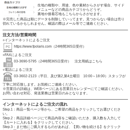
生地の種類や、用途、色や素材からさがす場合、サイド
メニューなどの商品カテゴリからどうぞ。
裏地や接着芯地もこちらからさがせます。
※完売した商品は順にデータを削除していってます。見つからない場合は売り
切れているかもしれません。確認の際はメール等でご連絡ください。
注文方法/営業時間
○インターネットによるご注文
https://www.fpolaris.com
（24時間365日受付）
○FAXによるご注文
03-3690-5795（24時間365日受付）
注文用紙はこちら
○電話によるご注文
03-3602-2123（平日、及び第2,第4土曜日 10:00～18:00）スタッフが
丁寧に対応致します。お気軽にご連絡ください。
※営業日の詳細は、WEBページにある営業日カレンダーにてご確認ください。
お問い合わせ対応、発送業務は営業日のみとなります。
インターネットによるご注文の流れ
Step.1：商品一覧ページ等から、ご希望の商品をクリックしてお選びくださ
い。
Step.2：商品詳細ページにて商品内容をご確認いただき、購入数を入力して
【カートに入れる】をクリックしてください。
Step.3：まだ他にご購入するものがあれば、【買い物を続ける】をクリック