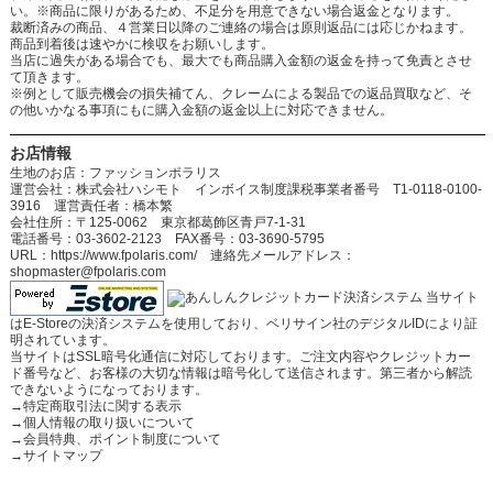
い。※商品に限りがあるため、不足分を用意できない場合返金となります。
裁断済みの商品、４営業日以降のご連絡の場合は原則返品には応じかねます。
商品到着後は速やかに検収をお願いします。
当店に過失がある場合でも、最大でも商品購入金額の返金を持って免責とさせ
て頂きます。
※例として販売機会の損失補てん、クレームによる製品での返品買取など、そ
の他いかなる事項にもに購入金額の返金以上に対応できません。
お店情報
生地のお店：ファッションポラリス
運営会社：株式会社ハシモト インボイス制度課税事業者番号 T1-0118-0100-
3916 運営責任者：橋本繁
会社住所：〒125-0062 東京都葛飾区青戸7-1-31
電話番号：03-3602-2123 FAX番号：03-3690-5795
URL：https://www.fpolaris.com/ 連絡先メールアドレス：
shopmaster@fpolaris.com
当サイト
はE-Storeの決済システムを使用しており、ベリサイン社のデジタルIDにより証
明されています。
当サイトはSSL暗号化通信に対応しております。ご注文内容やクレジットカー
ド番号など、お客様の大切な情報は暗号化して送信されます。第三者から解読
できないようになっております。
→
特定商取引法に関する表示
→
個人情報の取り扱いについて
→
会員特典、ポイント制度について
→
サイトマップ