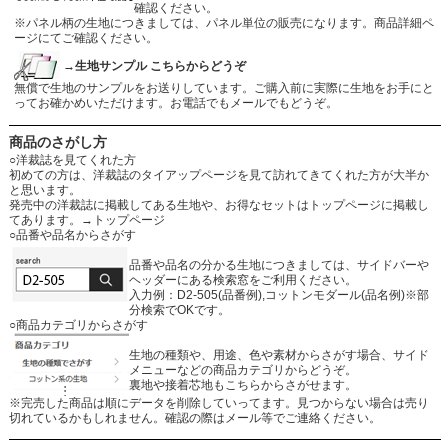
確認ください。
※パネル柄の生地につきましては、パネル単位の販売になります。商品詳細ペ
ージにてご確認ください。
→生地サンプル こちらからどうぞ
無償で生地のサンプルをお送りしています。ご購入前に実際に生地をお手にと
ってお確かめいただけます。お電話でもメールでもどうぞ。
商品のさがし方
○洋裁誌を見てくれた方
初めての方は、洋裁誌のタイアップページを見て訪れてきてくれた方が大半か
と思います。
発売中の洋裁誌に掲載してある生地や、お得なセットはトップページに掲載し
てあります。
→トップページ
○品番や品名からさがす
品番や品名の分かる生地につきましては、サイドバーや
ヘッダーにある検索窓をご利用ください。
入力例：D2-505(品番例),コットンモダール(品名例)※部
分検索でOKです。
○商品カテゴリからさがす
生地の種類や、用途、色や素材からさがす場合、サイド
メニューなどの商品カテゴリからどうぞ。
裏地や接着芯地もこちらからさがせます。
※完売した商品は順にデータを削除していってます。見つからない場合は売り
切れているかもしれません。確認の際はメール等でご連絡ください。