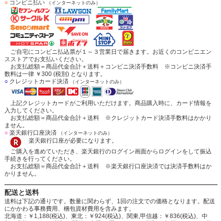
○
コンビニ払い
（インターネットのみ）
ご自宅にコンビニ払込票が１～３営業日で届きます。お近くのコンビニエン
スストアでお支払いください。
お支払総額＝商品代金合計＋送料＋コンビニ決済手数料 ※コンビニ決済手
数料は一律 ￥300 (税別) となります。
○
クレジットカード決済
（インターネットのみ）
上記クレジットカードがご利用いただけます。商品購入時に、カード情報を
入力してください。
お支払総額＝商品代金合計＋送料 ※クレジットカード決済手数料はかかり
ません。
○
楽天銀行口座決済
（インターネットのみ）
楽天銀行口座が必要になります。
ご購入を進めていただき、楽天銀行のログイン画面からログインをして振込
手続きを行ってください。
お支払総額＝商品代金合計＋送料 ※楽天銀行口座決済では決済手数料はか
かりません。
配送と送料
送料は下記の通りです。数量に関わらず、1回の注文での価格となります。配送
にかかわる事務費用、梱包資材費用を含みます。
北海道：￥1,188(税込)、東北：￥924(税込)、関東,甲信越：￥836(税込)、中