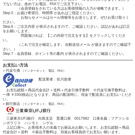
でない方は、改めてお電話、FAXでご注文下さい。
（会員登録をされている方はお客様情報の入力が省略できます。）
Step.5：お届け希望日、時間帯 があればご指定ください。
お知らせメールはセール情報等をお送りします。ぜひお受け取りく
ださい。
Step.6：ご注文内容 が表示されますので、ご確認ください。誤記があれば訂正
をお願いします。
問題無ければ、【この内容で注文をする】をクリックしてくださ
い。
（これで注文が確定します。 自動送信メール が届きますのでご確認下
さい。）
Step.7：会員登録、ポイント等の案内 が表示されますのでご確認ください。
お支払い方法
○
代金引換
（インターネット、電話、FAX）
配送業者：佐川急便
お支払総額＝商品代金合計＋送料＋代金引換手数料 ※代金引換手数料は、
一律 ￥330(税込)となります。商品の配送時に、現金で配送員にお支払いくださ
い。
○
銀行振込
（インターネット、電話、FAX）
三菱東京UFJ銀行 向島支店 普通口座 0017982 口座名義：フアツシヨ
ンポラリス ハシモト シゲル
上記口座へ、お客様本人の名義でお振込みお願いします。お支払総額＝商品
代金合計＋送料 ※振込手数料は、別途お客様負担でお支払い願います。