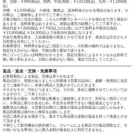
部、北陸：￥985(税込)、関西、中国,四国：￥1,012(税込)、九州：￥1,188(税
込)
沖縄：￥1,330(税込) ※僻地、離島は、追加料金がかかる場合があります。そ
の際は、ご連絡致しますのでご了承ください。
少量少額のご注文の場合、こちらの判断でレターパックを使わせて頂く場合が
あります。送料変更はありません。差額は運営の経費としてご了承下さい。
商品代金￥7,000(税込:￥7,700)以上のお買い上げで送料を半額当社負担、
￥13,000(税込:￥14,300)以上で全額当社負担になります。
代金引換便を除き、入金確認後の発送とさせて頂きます。発送日は注文から３
日程度を目安にしてください。
到着希望日、時間帯があればご指定ください。※到着の確約ではありません。
指定日入力がない場合、可能な限り最短で送ります。
特にコンビニ払いは時間がかかります。指定日遅れによるキャンセルは余程で
無い限り承れません。日程に余裕がない場合、電話で注文してください。
返品・返金・交換・免責事項
お客様都合による返品、交換は承りかねます。
商品の誤り、瑕疵がありましたら到着後３営業日以内に、裁断・使用前に当店
までご連絡下さい。本来の商品と交換させていただきます。
※小さなキズ、汚れにつきましては、その分、多めに裁断させていただいてお
りますので、ご了承ください。
在庫不足の場合、出荷可能な数量をご連絡致しますので、対応をご指示くださ
い。※商品に限りがあるため、不足分を用意できない場合返金となります。
裁断済みの商品、４営業日以降のご連絡の場合は原則返品には応じかねます。
商品到着後は速やかに検収をお願いします。
当店に過失がある場合でも、最大でも商品購入金額の返金を持って免責とさせ
て頂きます。
※例として販売機会の損失補てん、クレームによる製品での返品買取など、そ
の他いかなる事項にもに購入金額の返金以上に対応できません。