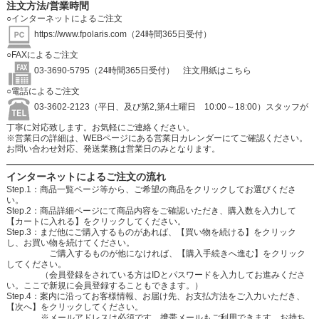
注文方法/営業時間
○インターネットによるご注文
https://www.fpolaris.com
（24時間365日受付）
○FAXによるご注文
03-3690-5795（24時間365日受付）
注文用紙はこちら
○電話によるご注文
03-3602-2123（平日、及び第2,第4土曜日 10:00～18:00）スタッフが
丁寧に対応致します。お気軽にご連絡ください。
※営業日の詳細は、WEBページにある営業日カレンダーにてご確認ください。
お問い合わせ対応、発送業務は営業日のみとなります。
インターネットによるご注文の流れ
Step.1：商品一覧ページ等から、ご希望の商品をクリックしてお選びくださ
い。
Step.2：商品詳細ページにて商品内容をご確認いただき、購入数を入力して
【カートに入れる】をクリックしてください。
Step.3：まだ他にご購入するものがあれば、【買い物を続ける】をクリック
し、お買い物を続けてください。
ご購入するものが他になければ、【購入手続きへ進む】をクリック
してください。
（会員登録をされている方はIDとパスワードを入力してお進みくださ
い。ここで新規に会員登録することもできます。）
Step.4：案内に沿ってお客様情報、お届け先、お支払方法をご入力いただき、
【次へ】をクリックしてください。
※メールアドレスは必須です。携帯メールもご利用できます。お持ち