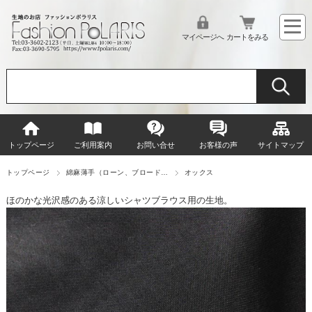
マイページへ
カートをみる
トップページ
ご利用案内
お問い合せ
お客様の声
サイトマップ
トップページ
綿麻薄手（ローン、ブロード…
オックス
ほのかな光沢感のある涼しいシャツブラウス用の生地。