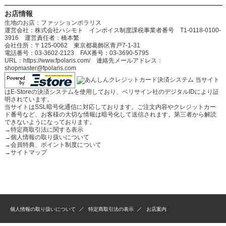
お店情報
生地のお店：ファッションポラリス
運営会社：株式会社ハシモト インボイス制度課税事業者番号 T1-0118-0100-
3916 運営責任者：橋本繁
会社住所：〒125-0062 東京都葛飾区青戸7-1-31
電話番号：03-3602-2123 FAX番号：03-3690-5795
URL：https://www.fpolaris.com/ 連絡先メールアドレス：
shopmaster@fpolaris.com
当サイト
はE-Storeの決済システムを使用しており、ベリサイン社のデジタルIDにより証
明されています。
当サイトはSSL暗号化通信に対応しております。ご注文内容やクレジットカー
ド番号など、お客様の大切な情報は暗号化して送信されます。第三者から解読
できないようになっております。
→
特定商取引法に関する表示
→
個人情報の取り扱いについて
→
会員特典、ポイント制度について
→
サイトマップ
個人情報の取り扱いについて
特定商取引法の表示
お店案内