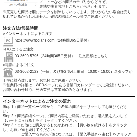
メニューなどの商品カテゴリからどうぞ。
裏地や接着芯地もこちらからさがせます。
※完売した商品は順にデータを削除していってます。見つからない場合は売り
切れているかもしれません。確認の際はメール等でご連絡ください。
注文方法/営業時間
○インターネットによるご注文
https://www.fpolaris.com
（24時間365日受付）
○FAXによるご注文
03-3690-5795（24時間365日受付）
注文用紙はこちら
○電話によるご注文
03-3602-2123（平日、及び第2,第4土曜日 10:00～18:00）スタッフが
丁寧に対応致します。お気軽にご連絡ください。
※営業日の詳細は、WEBページにある営業日カレンダーにてご確認ください。
お問い合わせ対応、発送業務は営業日のみとなります。
インターネットによるご注文の流れ
Step.1：商品一覧ページ等から、ご希望の商品をクリックしてお選びくださ
い。
Step.2：商品詳細ページにて商品内容をご確認いただき、購入数を入力して
【カートに入れる】をクリックしてください。
Step.3：まだ他にご購入するものがあれば、【買い物を続ける】をクリック
し、お買い物を続けてください。
ご購入するものが他になければ、【購入手続きへ進む】をクリック