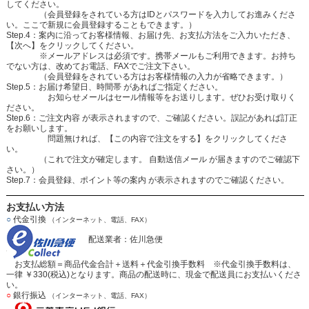
してください。
（会員登録をされている方はIDとパスワードを入力してお進みくださ
い。ここで新規に会員登録することもできます。）
Step.4：案内に沿ってお客様情報、お届け先、お支払方法をご入力いただき、
【次へ】をクリックしてください。
※メールアドレスは必須です。携帯メールもご利用できます。お持ち
でない方は、改めてお電話、FAXでご注文下さい。
（会員登録をされている方はお客様情報の入力が省略できます。）
Step.5：お届け希望日、時間帯 があればご指定ください。
お知らせメールはセール情報等をお送りします。ぜひお受け取りく
ださい。
Step.6：ご注文内容 が表示されますので、ご確認ください。誤記があれば訂正
をお願いします。
問題無ければ、【この内容で注文をする】をクリックしてくださ
い。
（これで注文が確定します。 自動送信メール が届きますのでご確認下
さい。）
Step.7：会員登録、ポイント等の案内 が表示されますのでご確認ください。
お支払い方法
○
代金引換
（インターネット、電話、FAX）
配送業者：佐川急便
お支払総額＝商品代金合計＋送料＋代金引換手数料 ※代金引換手数料は、
一律 ￥330(税込)となります。商品の配送時に、現金で配送員にお支払いくださ
い。
○
銀行振込
（インターネット、電話、FAX）