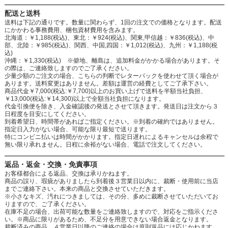
配送と送料
送料は下記の通りです。数量に関わらず、1回の注文での価格となります。配送
にかかわる事務費用、梱包資材費用を含みます。
北海道：￥1,188(税込)、東北：￥924(税込)、関東,甲信越：￥836(税込)、中
部、北陸：￥985(税込)、関西、中国,四国：￥1,012(税込)、九州：￥1,188(税
込)
沖縄：￥1,330(税込) ※僻地、離島は、追加料金がかかる場合があります。そ
の際は、ご連絡致しますのでご了承ください。
少量少額のご注文の場合、こちらの判断でレターパックを使わせて頂く場合が
あります。送料変更はありません。差額は運営の経費としてご了承下さい。
商品代金￥7,000(税込:￥7,700)以上のお買い上げで送料を半額当社負担、
￥13,000(税込:￥14,300)以上で全額当社負担になります。
代金引換便を除き、入金確認後の発送とさせて頂きます。発送日は注文から３
日程度を目安にしてください。
到着希望日、時間帯があればご指定ください。※到着の確約ではありません。
指定日入力がない場合、可能な限り最短で送ります。
特にコンビニ払いは時間がかかります。指定日遅れによるキャンセルは余程で
無い限り承れません。日程に余裕がない場合、電話で注文してください。
返品・返金・交換・免責事項
お客様都合による返品、交換は承りかねます。
商品の誤り、瑕疵がありましたら到着後３営業日以内に、裁断・使用前に当店
までご連絡下さい。本来の商品と交換させていただきます。
※小さなキズ、汚れにつきましては、その分、多めに裁断させていただいてお
りますので、ご了承ください。
在庫不足の場合、出荷可能な数量をご連絡致しますので、対応をご指示くださ
い。※商品に限りがあるため、不足分を用意できない場合返金となります。
裁断済みの商品、４営業日以降のご連絡の場合は原則返品には応じかねます。