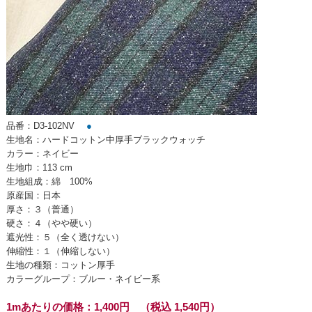
品番：D3-102NV
●
生地名：ハードコットン中厚手ブラックウォッチ
カラー：ネイビー
生地巾：113 cm
生地組成：綿 100%
原産国：日本
厚さ：３（普通）
硬さ：４（やや硬い）
遮光性：５（全く透けない）
伸縮性：１（伸縮しない）
生地の種類：コットン厚手
カラーグループ：ブルー・ネイビー系
1mあたりの価格：1,400円 （税込 1,540円）