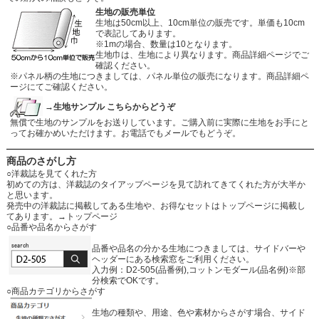
生地の販売単位
生地は50cm以上、10cm単位の販売です。単価も10cm
で表記してあります。
※1mの場合、数量は10となります。
生地巾は、生地により異なります。商品詳細ページでご
確認ください。
※パネル柄の生地につきましては、パネル単位の販売になります。商品詳細ペ
ージにてご確認ください。
→生地サンプル こちらからどうぞ
無償で生地のサンプルをお送りしています。ご購入前に実際に生地をお手にと
ってお確かめいただけます。お電話でもメールでもどうぞ。
商品のさがし方
○洋裁誌を見てくれた方
初めての方は、洋裁誌のタイアップページを見て訪れてきてくれた方が大半か
と思います。
発売中の洋裁誌に掲載してある生地や、お得なセットはトップページに掲載し
てあります。
→トップページ
○品番や品名からさがす
品番や品名の分かる生地につきましては、サイドバーや
ヘッダーにある検索窓をご利用ください。
入力例：D2-505(品番例),コットンモダール(品名例)※部
分検索でOKです。
○商品カテゴリからさがす
生地の種類や、用途、色や素材からさがす場合、サイド