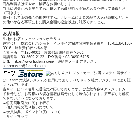
商品到着後は速やかに検収をお願いします。
当店に過失がある場合でも、最大でも商品購入金額の返金を持って免責とさせ
て頂きます。
※例として販売機会の損失補てん、クレームによる製品での返品買取など、そ
の他いかなる事項にもに購入金額の返金以上に対応できません。
お店情報
生地のお店：ファッションポラリス
運営会社：株式会社ハシモト インボイス制度課税事業者番号 T1-0118-0100-
3916 運営責任者：橋本繁
会社住所：〒125-0062 東京都葛飾区青戸7-1-31
電話番号：03-3602-2123 FAX番号：03-3690-5795
URL：https://www.fpolaris.com/ 連絡先メールアドレス：
shopmaster@fpolaris.com
当サイト
はE-Storeの決済システムを使用しており、ベリサイン社のデジタルIDにより証
明されています。
当サイトはSSL暗号化通信に対応しております。ご注文内容やクレジットカー
ド番号など、お客様の大切な情報は暗号化して送信されます。第三者から解読
できないようになっております。
→
特定商取引法に関する表示
→
個人情報の取り扱いについて
→
会員特典、ポイント制度について
→
サイトマップ