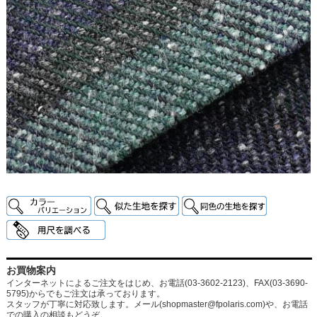
お買物案内
インターネットによるご注文をはじめ、お電話(03-3602-2123)、FAX(03-3690-
5795)からでもご注文は承っております。
スタッフが丁寧に対応致します。メール
(shopmaster@fpolaris.com)
や、お電話
での購入の相談もどうぞ。