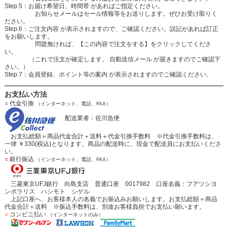
Step.5：お届け希望日、時間帯 があればご指定ください。
お知らせメールはセール情報等をお送りします。ぜひお受け取りく
ださい。
Step.6：ご注文内容 が表示されますので、ご確認ください。誤記があれば訂正
をお願いします。
問題無ければ、【この内容で注文をする】をクリックしてくださ
い。
（これで注文が確定します。 自動送信メール が届きますのでご確認下
さい。）
Step.7：会員登録、ポイント等の案内 が表示されますのでご確認ください。
お支払い方法
○
代金引換
（インターネット、電話、FAX）
配送業者：佐川急便
お支払総額＝商品代金合計＋送料＋代金引換手数料 ※代金引換手数料は、
一律 ￥330(税込)となります。商品の配送時に、現金で配送員にお支払いくださ
い。
○
銀行振込
（インターネット、電話、FAX）
三菱東京UFJ銀行 向島支店 普通口座 0017982 口座名義：フアツシヨ
ンポラリス ハシモト シゲル
上記口座へ、お客様本人の名義でお振込みお願いします。お支払総額＝商品
代金合計＋送料 ※振込手数料は、別途お客様負担でお支払い願います。
○
コンビニ払い
（インターネットのみ）