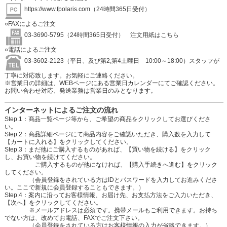
https://www.fpolaris.com
（24時間365日受付）
○FAXによるご注文
03-3690-5795（24時間365日受付）
注文用紙はこちら
○電話によるご注文
03-3602-2123（平日、及び第2,第4土曜日 10:00～18:00）スタッフが
丁寧に対応致します。お気軽にご連絡ください。
※営業日の詳細は、WEBページにある営業日カレンダーにてご確認ください。
お問い合わせ対応、発送業務は営業日のみとなります。
インターネットによるご注文の流れ
Step.1：商品一覧ページ等から、ご希望の商品をクリックしてお選びくださ
い。
Step.2：商品詳細ページにて商品内容をご確認いただき、購入数を入力して
【カートに入れる】をクリックしてください。
Step.3：まだ他にご購入するものがあれば、【買い物を続ける】をクリック
し、お買い物を続けてください。
ご購入するものが他になければ、【購入手続きへ進む】をクリック
してください。
（会員登録をされている方はIDとパスワードを入力してお進みくださ
い。ここで新規に会員登録することもできます。）
Step.4：案内に沿ってお客様情報、お届け先、お支払方法をご入力いただき、
【次へ】をクリックしてください。
※メールアドレスは必須です。携帯メールもご利用できます。お持ち
でない方は、改めてお電話、FAXでご注文下さい。
（会員登録をされている方はお客様情報の入力が省略できます。）