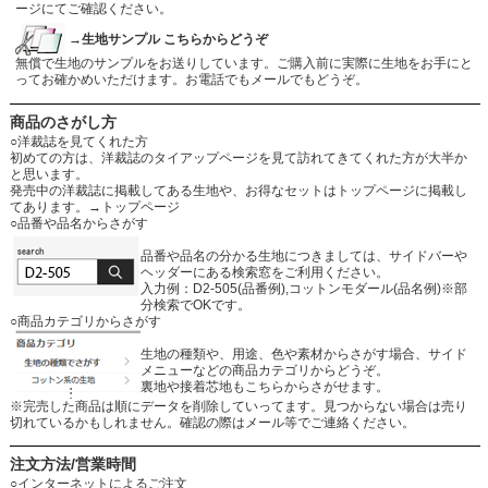
ージにてご確認ください。
→生地サンプル こちらからどうぞ
無償で生地のサンプルをお送りしています。ご購入前に実際に生地をお手にと
ってお確かめいただけます。お電話でもメールでもどうぞ。
商品のさがし方
○洋裁誌を見てくれた方
初めての方は、洋裁誌のタイアップページを見て訪れてきてくれた方が大半か
と思います。
発売中の洋裁誌に掲載してある生地や、お得なセットはトップページに掲載し
てあります。
→トップページ
○品番や品名からさがす
品番や品名の分かる生地につきましては、サイドバーや
ヘッダーにある検索窓をご利用ください。
入力例：D2-505(品番例),コットンモダール(品名例)※部
分検索でOKです。
○商品カテゴリからさがす
生地の種類や、用途、色や素材からさがす場合、サイド
メニューなどの商品カテゴリからどうぞ。
裏地や接着芯地もこちらからさがせます。
※完売した商品は順にデータを削除していってます。見つからない場合は売り
切れているかもしれません。確認の際はメール等でご連絡ください。
注文方法/営業時間
○インターネットによるご注文