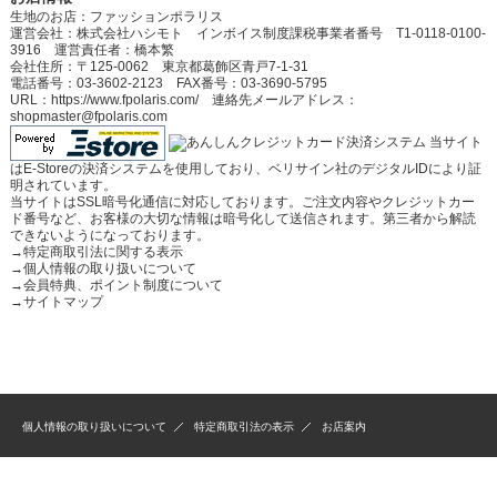
生地のお店：ファッションポラリス
運営会社：株式会社ハシモト インボイス制度課税事業者番号 T1-0118-0100-
3916 運営責任者：橋本繁
会社住所：〒125-0062 東京都葛飾区青戸7-1-31
電話番号：03-3602-2123 FAX番号：03-3690-5795
URL：https://www.fpolaris.com/ 連絡先メールアドレス：
shopmaster@fpolaris.com
当サイト
はE-Storeの決済システムを使用しており、ベリサイン社のデジタルIDにより証
明されています。
当サイトはSSL暗号化通信に対応しております。ご注文内容やクレジットカー
ド番号など、お客様の大切な情報は暗号化して送信されます。第三者から解読
できないようになっております。
→
特定商取引法に関する表示
→
個人情報の取り扱いについて
→
会員特典、ポイント制度について
→
サイトマップ
個人情報の取り扱いについて
特定商取引法の表示
お店案内
(C)2009-2025 Fashion Polaris All Rights Reserved