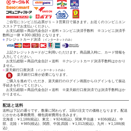
ご自宅にコンビニ払込票が１～３営業日で届きます。お近くのコンビニエン
スストアでお支払いください。
お支払総額＝商品代金合計＋送料＋コンビニ決済手数料 ※コンビニ決済手
数料は一律 ￥300 (税別) となります。
○
クレジットカード決済
（インターネットのみ）
上記クレジットカードがご利用いただけます。商品購入時に、カード情報を
入力してください。
お支払総額＝商品代金合計＋送料 ※クレジットカード決済手数料はかかり
ません。
○
楽天銀行口座決済
（インターネットのみ）
楽天銀行口座が必要になります。
ご購入を進めていただき、楽天銀行のログイン画面からログインをして振込
手続きを行ってください。
お支払総額＝商品代金合計＋送料 ※楽天銀行口座決済では決済手数料はか
かりません。
配送と送料
送料は下記の通りです。数量に関わらず、1回の注文での価格となります。配送
にかかわる事務費用、梱包資材費用を含みます。
北海道：￥1,188(税込)、東北：￥924(税込)、関東,甲信越：￥836(税込)、中
部、北陸：￥985(税込)、関西、中国,四国：￥1,012(税込)、九州：￥1,188(税
込)