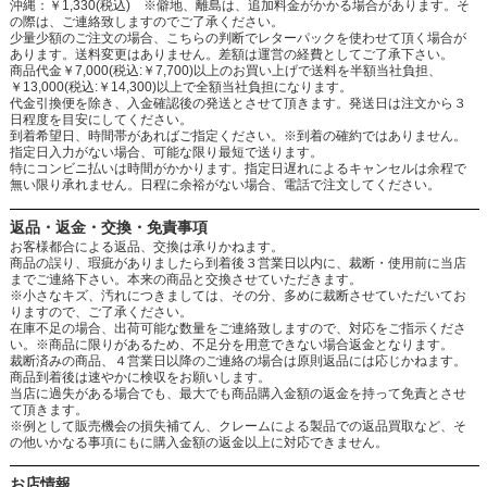
沖縄：￥1,330(税込) ※僻地、離島は、追加料金がかかる場合があります。そ
の際は、ご連絡致しますのでご了承ください。
少量少額のご注文の場合、こちらの判断でレターパックを使わせて頂く場合が
あります。送料変更はありません。差額は運営の経費としてご了承下さい。
商品代金￥7,000(税込:￥7,700)以上のお買い上げで送料を半額当社負担、
￥13,000(税込:￥14,300)以上で全額当社負担になります。
代金引換便を除き、入金確認後の発送とさせて頂きます。発送日は注文から３
日程度を目安にしてください。
到着希望日、時間帯があればご指定ください。※到着の確約ではありません。
指定日入力がない場合、可能な限り最短で送ります。
特にコンビニ払いは時間がかかります。指定日遅れによるキャンセルは余程で
無い限り承れません。日程に余裕がない場合、電話で注文してください。
返品・返金・交換・免責事項
お客様都合による返品、交換は承りかねます。
商品の誤り、瑕疵がありましたら到着後３営業日以内に、裁断・使用前に当店
までご連絡下さい。本来の商品と交換させていただきます。
※小さなキズ、汚れにつきましては、その分、多めに裁断させていただいてお
りますので、ご了承ください。
在庫不足の場合、出荷可能な数量をご連絡致しますので、対応をご指示くださ
い。※商品に限りがあるため、不足分を用意できない場合返金となります。
裁断済みの商品、４営業日以降のご連絡の場合は原則返品には応じかねます。
商品到着後は速やかに検収をお願いします。
当店に過失がある場合でも、最大でも商品購入金額の返金を持って免責とさせ
て頂きます。
※例として販売機会の損失補てん、クレームによる製品での返品買取など、そ
の他いかなる事項にもに購入金額の返金以上に対応できません。
お店情報