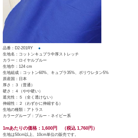
品番：D2-201RY
●
生地名：コットンキュプラ中厚ストレッチ
カラー：ロイヤルブルー
生地巾：124 cm
生地組成：コットン60%、キュプラ35%、ポリウレタン5%
原産国：日本
厚さ：３（普通）
硬さ：４（やや硬い）
遮光性：５（全く透けない）
伸縮性：２（わずかに伸縮する）
生地の種類：アトラス
カラーグループ：ブルー・ネイビー系
1mあたりの価格：1,600円 （税込 1,760円）
生地は50cm以上、10cm単位の販売です。