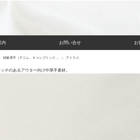
案内
お問い合せ
お
綿麻厚手（デニム、キャンブリック…
アトラス
レッチのあるアウター向け中厚手素材。