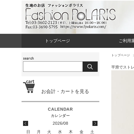
トップページ
ご利用
トップページ
平滑でスト
お会計・カートを見る
2026/08
日
月
火
水
木
金
土