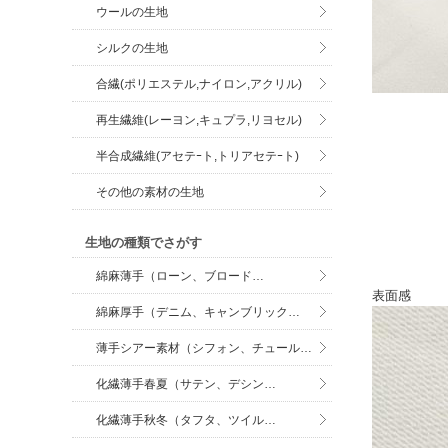
ウールの生地
シルクの生地
合繊(ポリエステル,ナイロン,アクリル)
再生繊維(レーヨン,キュプラ,リヨセル)
半合成繊維(アセテｰト,トリアセテｰト)
その他の素材の生地
生地の種類でさがす
綿麻薄手（ローン、ブロード…
表面感
綿麻厚手（デニム、キャンブリック…
薄手シアー素材（シフォン、チュール…
化繊薄手春夏（サテン、デシン…
化繊薄手秋冬（タフタ、ツイル…