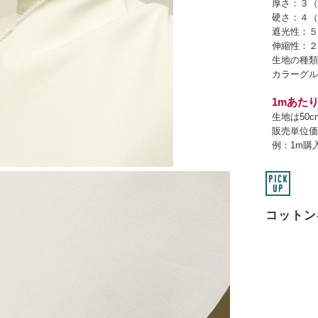
厚さ：３（
硬さ：４（
遮光性：５
伸縮性：２
生地の種類
カラーグル
1mあたり
生地は50
販売単位価
例：1m購
コットン