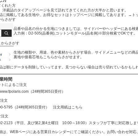
し方
てくれた方
、洋裁誌のタイアップページを見て訪れてきてくれた方が大半かと思います。
誌に掲載してある生地や、お得なセットはトップページに掲載してあります。
→ト
からさがす
品番や品名の分かる生地につきましては、サイドバーやヘッダーにある検
入力例：D2-505(品番例),コットンモダール(品名例)※部分検索でOKです。
リからさがす
生地の種類や、用途、色や素材からさがす場合、サイドメニューなどの商
裏地や接着芯地もこちらからさがせます。
品は順にデータを削除していってます。見つからない場合は売り切れているかもし
営業時間
ットによるご注文
//www.fpolaris.com
（24時間365日受付）
ご注文
690-5795（24時間365日受付）
注文用紙はこちら
ご注文
602-2123（平日、及び第2,第4土曜日 10:00～18:00）スタッフが丁寧に対応
細は、WEBページにある営業日カレンダーにてご確認ください。お問い合わせ対応