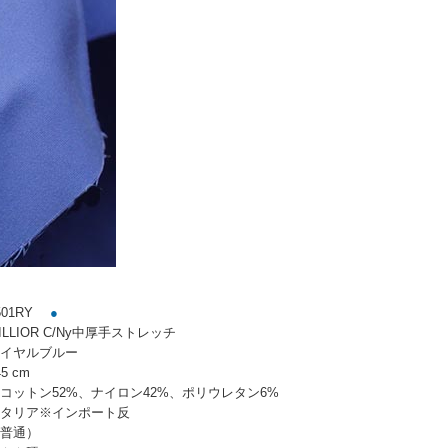
01RY
●
LLIOR C/Ny中厚手ストレッチ
イヤルブルー
5 cm
コットン52%、ナイロン42%、ポリウレタン6%
タリア※インポート反
普通）