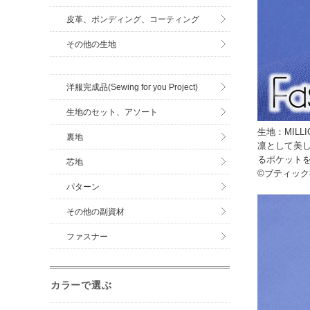
皮革、ボンディング、コーティング
その他の生地
洋服完成品(Sewing for you Project)
生地のセット、アソート
生地：MILL
裏地
凛として美
るポケット
芯地
©ブティック
パターン
その他の副資材
ファスナー
カラーで選ぶ