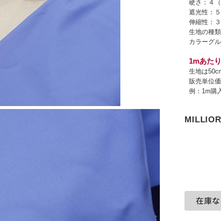
硬さ：４（
遮光性：５
伸縮性：３
生地の種類
カラーグル
1mあたり
生地は50
販売単位価
例：1m購
MILLI