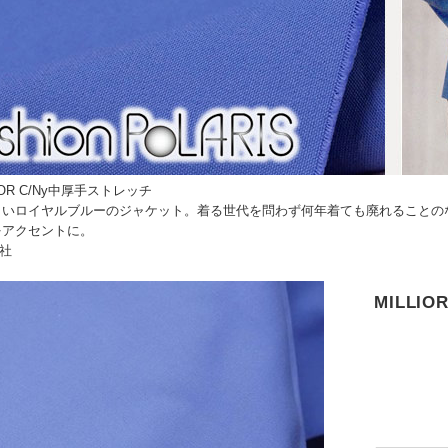
IOR C/Ny中厚手ストレッチ
しいロイヤルブルーのジャケット。着る世代を問わず何年着ても廃れることの
をアクセントに。
社
MILLI