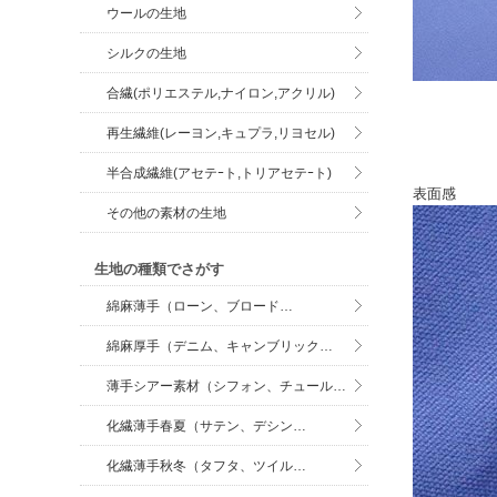
ウールの生地
シルクの生地
合繊(ポリエステル,ナイロン,アクリル)
再生繊維(レーヨン,キュプラ,リヨセル)
半合成繊維(アセテｰト,トリアセテｰト)
表面感
その他の素材の生地
生地の種類でさがす
綿麻薄手（ローン、ブロード…
綿麻厚手（デニム、キャンブリック…
薄手シアー素材（シフォン、チュール…
化繊薄手春夏（サテン、デシン…
化繊薄手秋冬（タフタ、ツイル…