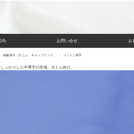
案内
お問い合せ
お
綿麻厚手（デニム、キャンブリック…
コットン厚手
るしっかりした中厚手の生地。ボトム向け。