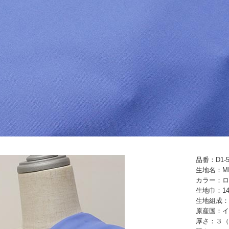
品番：D1-5
生地名：MI
カラー：ロ
生地巾：14
生地組成：
原産国：イ
厚さ：３（