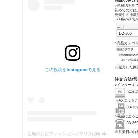
商品のさが
○洋裁誌を見
初めての方は
発売中の洋裁
○品番や品名
○商品カテゴ
※完売した商
この投稿をInstagramで見る
注文方法/
○インターネ
https:
○FAXによる
03-3
○電話による
03-3
※営業日の詳
生地のお店ファッションポラリス(@fpolaris_textile)がシェアした投稿