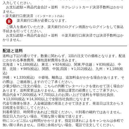
入力してください。
お支払総額＝商品代金合計＋送料 ※クレジットカード決済手数料はかかり
ません。
○
楽天銀行口座決済
（インターネットのみ）
楽天銀行口座が必要になります。
ご購入を進めていただき、楽天銀行のログイン画面からログインをして振込
手続きを行ってください。
お支払総額＝商品代金合計＋送料 ※楽天銀行口座決済では決済手数料はか
かりません。
配送と送料
送料は下記の通りです。数量に関わらず、1回の注文での価格となります。配送
にかかわる事務費用、梱包資材費用を含みます。
北海道：￥1,188(税込)、東北：￥924(税込)、関東,甲信越：￥836(税込)、中
部、北陸：￥985(税込)、関西、中国,四国：￥1,012(税込)、九州：￥1,188(税
込)
沖縄：￥1,330(税込) ※僻地、離島は、追加料金がかかる場合があります。そ
の際は、ご連絡致しますのでご了承ください。
少量少額のご注文の場合、こちらの判断でレターパックを使わせて頂く場合が
あります。送料変更はありません。差額は運営の経費としてご了承下さい。
商品代金￥7,000(税込:￥7,700)以上のお買い上げで送料を半額当社負担、
￥13,000(税込:￥14,300)以上で全額当社負担になります。
代金引換便を除き、入金確認後の発送とさせて頂きます。発送日は注文から３
日程度を目安にしてください。
到着希望日、時間帯があればご指定ください。※到着の確約ではありません。
指定日入力がない場合、可能な限り最短で送ります。
特にコンビニ払いは時間がかかります。指定日遅れによるキャンセルは余程で
無い限り承れません。日程に余裕がない場合、電話で注文してください。