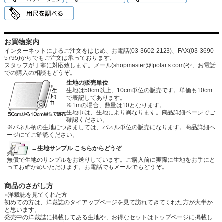
お買物案内
インターネットによるご注文をはじめ、お電話(03-3602-2123)、FAX(03-3690-
5795)からでもご注文は承っております。
スタッフが丁寧に対応致します。メール
(shopmaster@fpolaris.com)
や、お電話
での購入の相談もどうぞ。
生地の販売単位
生地は50cm以上、10cm単位の販売です。単価も10cm
で表記してあります。
※1mの場合、数量は10となります。
生地巾は、生地により異なります。商品詳細ページでご
確認ください。
※パネル柄の生地につきましては、パネル単位の販売になります。商品詳細ペ
ージにてご確認ください。
→生地サンプル こちらからどうぞ
無償で生地のサンプルをお送りしています。ご購入前に実際に生地をお手にと
ってお確かめいただけます。お電話でもメールでもどうぞ。
商品のさがし方
○洋裁誌を見てくれた方
初めての方は、洋裁誌のタイアップページを見て訪れてきてくれた方が大半か
と思います。
発売中の洋裁誌に掲載してある生地や、お得なセットはトップページに掲載し