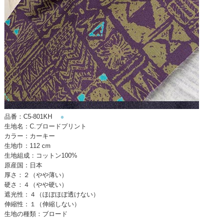
品番：C5-801KH
●
生地名：C.ブロードプリント
カラー：カーキー
生地巾：112 cm
生地組成：コットン100%
原産国：日本
厚さ：２（やや薄い）
硬さ：４（やや硬い）
遮光性：４（ほぼほぼ透けない）
伸縮性：１（伸縮しない）
生地の種類：ブロード