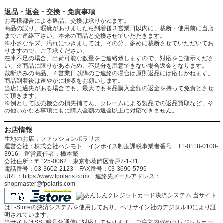
返品・返金・交換・免責事項
お客様都合による返品、交換は承りかねます。
商品の誤り、瑕疵がありましたら到着後３営業日以内に、裁断・使用前に当店
までご連絡下さい。本来の商品と交換させていただきます。
※小さなキズ、汚れにつきましては、その分、多めに裁断させていただいてお
りますので、ご了承ください。
在庫不足の場合、出荷可能な数量をご連絡致しますので、対応をご指示くださ
い。※商品に限りがあるため、不足分を用意できない場合返金となります。
裁断済みの商品、４営業日以降のご連絡の場合は原則返品には応じかねます。
商品到着後は速やかに検収をお願いします。
当店に過失がある場合でも、最大でも商品購入金額の返金を持って免責とさせ
て頂きます。
※例として販売機会の損失補てん、クレームによる製品での返品買取など、そ
の他いかなる事項にもに購入金額の返金以上に対応できません。
お店情報
生地のお店：ファッションポラリス
運営会社：株式会社ハシモト インボイス制度課税事業者番号 T1-0118-0100-
3916 運営責任者：橋本繁
会社住所：〒125-0062 東京都葛飾区青戸7-1-31
電話番号：03-3602-2123 FAX番号：03-3690-5795
URL：https://www.fpolaris.com/ 連絡先メールアドレス：
shopmaster@fpolaris.com
当サイト
はE-Storeの決済システムを使用しており、ベリサイン社のデジタルIDにより証
明されています。
当サイトはSSL暗号化通信に対応しております。ご注文内容やクレジットカー