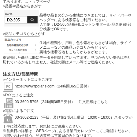
てあります。
→トップページ
○品番や品名からさがす
品番や品名の分かる生地につきましては、サイドバーや
ヘッダーにある検索窓をご利用ください。
入力例：D2-505(品番例),コットンモダール(品名例)※部
分検索でOKです。
○商品カテゴリからさがす
生地の種類や、用途、色や素材からさがす場合、サイド
メニューなどの商品カテゴリからどうぞ。
裏地や接着芯地もこちらからさがせます。
※完売した商品は順にデータを削除していってます。見つからない場合は売り
切れているかもしれません。確認の際はメール等でご連絡ください。
注文方法/営業時間
○インターネットによるご注文
https://www.fpolaris.com
（24時間365日受付）
○FAXによるご注文
03-3690-5795（24時間365日受付）
注文用紙はこちら
○電話によるご注文
03-3602-2123（平日、及び第2,第4土曜日 10:00～18:00）スタッフが
丁寧に対応致します。お気軽にご連絡ください。
※営業日の詳細は、WEBページにある営業日カレンダーにてご確認ください。
お問い合わせ対応、発送業務は営業日のみとなります。