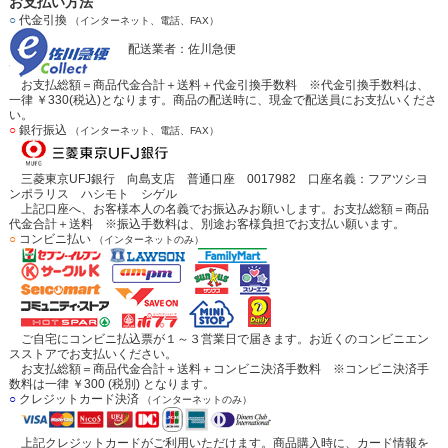
お支払い方法
○
代金引換
（インターネット、電話、FAX）
配送業者：佐川急便
お支払総額＝商品代金合計＋送料＋代金引換手数料 ※代金引換手数料は、
一律 ￥330(税込)となります。商品の配送時に、現金で配送員にお支払いくださ
い。
○
銀行振込
（インターネット、電話、FAX）
三菱東京UFJ銀行 向島支店 普通口座 0017982 口座名義：フアツシヨ
ンポラリス ハシモト シゲル
上記口座へ、お客様本人の名義でお振込みお願いします。お支払総額＝商品
代金合計＋送料 ※振込手数料は、別途お客様負担でお支払い願います。
○
コンビニ払い
（インターネットのみ）
ご自宅にコンビニ払込票が１～３営業日で届きます。お近くのコンビニエン
スストアでお支払いください。
お支払総額＝商品代金合計＋送料＋コンビニ決済手数料 ※コンビニ決済手
数料は一律 ￥300 (税別) となります。
○
クレジットカード決済
（インターネットのみ）
上記クレジットカードがご利用いただけます。商品購入時に、カード情報を