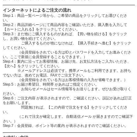
インターネットによるご注文の流れ
Step.1：商品一覧ページ等から、ご希望の商品をクリックしてお選びくださ
い。
Step.2：商品詳細ページにて商品内容をご確認いただき、購入数を入力して
【カートに入れる】をクリックしてください。
Step.3：まだ他にご購入するものがあれば、【買い物を続ける】をクリック
し、お買い物を続けてください。
ご購入するものが他になければ、【購入手続きへ進む】をクリック
してください。
（会員登録をされている方はIDとパスワードを入力してお進みくださ
い。ここで新規に会員登録することもできます。）
Step.4：案内に沿ってお客様情報、お届け先、お支払方法をご入力いただき、
【次へ】をクリックしてください。
※メールアドレスは必須です。携帯メールもご利用できます。お持ち
でない方は、改めてお電話、FAXでご注文下さい。
（会員登録をされている方はお客様情報の入力が省略できます。）
Step.5：お届け希望日、時間帯 があればご指定ください。
お知らせメールはセール情報等をお送りします。ぜひお受け取りく
ださい。
Step.6：ご注文内容 が表示されますので、ご確認ください。誤記があれば訂正
をお願いします。
問題無ければ、【この内容で注文をする】をクリックしてくださ
い。
（これで注文が確定します。 自動送信メール が届きますのでご確認下
さい。）
Step.7：会員登録、ポイント等の案内 が表示されますのでご確認ください。