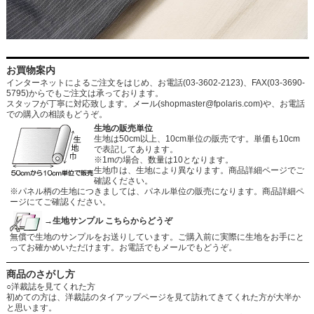
お買物案内
インターネットによるご注文をはじめ、お電話(03-3602-2123)、FAX(03-3690-
5795)からでもご注文は承っております。
スタッフが丁寧に対応致します。メール
(shopmaster@fpolaris.com)
や、お電話
での購入の相談もどうぞ。
生地の販売単位
生地は50cm以上、10cm単位の販売です。単価も10cm
で表記してあります。
※1mの場合、数量は10となります。
生地巾は、生地により異なります。商品詳細ページでご
確認ください。
※パネル柄の生地につきましては、パネル単位の販売になります。商品詳細ペ
ージにてご確認ください。
→生地サンプル こちらからどうぞ
無償で生地のサンプルをお送りしています。ご購入前に実際に生地をお手にと
ってお確かめいただけます。お電話でもメールでもどうぞ。
商品のさがし方
○洋裁誌を見てくれた方
初めての方は、洋裁誌のタイアップページを見て訪れてきてくれた方が大半か
と思います。