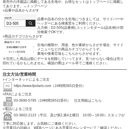
発売中の洋裁誌に掲載してある生地や、お得なセットはトップページに掲載し
てあります。
→トップページ
○品番や品名からさがす
品番や品名の分かる生地につきましては、サイドバーや
ヘッダーにある検索窓をご利用ください。
入力例：D2-505(品番例),コットンモダール(品名例)※部
分検索でOKです。
○商品カテゴリからさがす
生地の種類や、用途、色や素材からさがす場合、サイド
メニューなどの商品カテゴリからどうぞ。
裏地や接着芯地もこちらからさがせます。
※完売した商品は順にデータを削除していってます。見つからない場合は売り
切れているかもしれません。確認の際はメール等でご連絡ください。
注文方法/営業時間
○インターネットによるご注文
https://www.fpolaris.com
（24時間365日受付）
○FAXによるご注文
03-3690-5795（24時間365日受付）
注文用紙はこちら
○電話によるご注文
03-3602-2123（平日、及び第2,第4土曜日 10:00～18:00）スタッフが
丁寧に対応致します。お気軽にご連絡ください。
※営業日の詳細は、WEBページにある営業日カレンダーにてご確認ください。