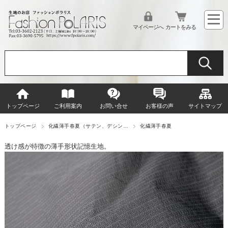
マイページへ
カートをみる
トップページ
ご利用案内
お問い合せ
お客様の声
サイトマップ
トップページ
化繊薄手春夏（サテン、デシン…
化繊薄手春夏
透け感が特徴の薄手形状記憶生地。