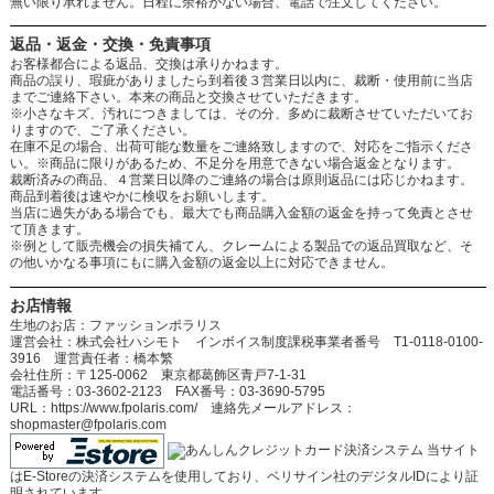
無い限り承れません。日程に余裕がない場合、電話で注文してください。
返品・返金・交換・免責事項
お客様都合による返品、交換は承りかねます。
商品の誤り、瑕疵がありましたら到着後３営業日以内に、裁断・使用前に当店
までご連絡下さい。本来の商品と交換させていただきます。
※小さなキズ、汚れにつきましては、その分、多めに裁断させていただいてお
りますので、ご了承ください。
在庫不足の場合、出荷可能な数量をご連絡致しますので、対応をご指示くださ
い。※商品に限りがあるため、不足分を用意できない場合返金となります。
裁断済みの商品、４営業日以降のご連絡の場合は原則返品には応じかねます。
商品到着後は速やかに検収をお願いします。
当店に過失がある場合でも、最大でも商品購入金額の返金を持って免責とさせ
て頂きます。
※例として販売機会の損失補てん、クレームによる製品での返品買取など、そ
の他いかなる事項にもに購入金額の返金以上に対応できません。
お店情報
生地のお店：ファッションポラリス
運営会社：株式会社ハシモト インボイス制度課税事業者番号 T1-0118-0100-
3916 運営責任者：橋本繁
会社住所：〒125-0062 東京都葛飾区青戸7-1-31
電話番号：03-3602-2123 FAX番号：03-3690-5795
URL：https://www.fpolaris.com/ 連絡先メールアドレス：
shopmaster@fpolaris.com
当サイト
はE-Storeの決済システムを使用しており、ベリサイン社のデジタルIDにより証
明されています。