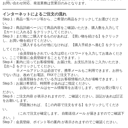
お問い合わせ対応、発送業務は営業日のみとなります。
インターネットによるご注文の流れ
Step.1：商品一覧ページ等から、ご希望の商品をクリックしてお選びくださ
い。
Step.2：商品詳細ページにて商品内容をご確認いただき、購入数を入力して
【カートに入れる】をクリックしてください。
Step.3：まだ他にご購入するものがあれば、【買い物を続ける】をクリック
し、お買い物を続けてください。
ご購入するものが他になければ、【購入手続きへ進む】をクリック
してください。
（会員登録をされている方はIDとパスワードを入力してお進みくださ
い。ここで新規に会員登録することもできます。）
Step.4：案内に沿ってお客様情報、お届け先、お支払方法をご入力いただき、
【次へ】をクリックしてください。
※メールアドレスは必須です。携帯メールもご利用できます。お持ち
でない方は、改めてお電話、FAXでご注文下さい。
（会員登録をされている方はお客様情報の入力が省略できます。）
Step.5：お届け希望日、時間帯 があればご指定ください。
お知らせメールはセール情報等をお送りします。ぜひお受け取りく
ださい。
Step.6：ご注文内容 が表示されますので、ご確認ください。誤記があれば訂正
をお願いします。
問題無ければ、【この内容で注文をする】をクリックしてくださ
い。
（これで注文が確定します。 自動送信メール が届きますのでご確認下
さい。）
Step.7：会員登録、ポイント等の案内 が表示されますのでご確認ください。