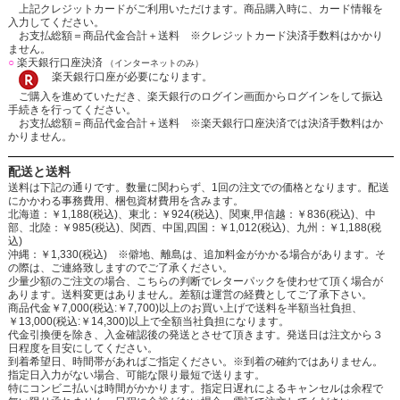
上記クレジットカードがご利用いただけます。商品購入時に、カード情報を
入力してください。
お支払総額＝商品代金合計＋送料 ※クレジットカード決済手数料はかかり
ません。
○
楽天銀行口座決済
（インターネットのみ）
楽天銀行口座が必要になります。
ご購入を進めていただき、楽天銀行のログイン画面からログインをして振込
手続きを行ってください。
お支払総額＝商品代金合計＋送料 ※楽天銀行口座決済では決済手数料はか
かりません。
配送と送料
送料は下記の通りです。数量に関わらず、1回の注文での価格となります。配送
にかかわる事務費用、梱包資材費用を含みます。
北海道：￥1,188(税込)、東北：￥924(税込)、関東,甲信越：￥836(税込)、中
部、北陸：￥985(税込)、関西、中国,四国：￥1,012(税込)、九州：￥1,188(税
込)
沖縄：￥1,330(税込) ※僻地、離島は、追加料金がかかる場合があります。そ
の際は、ご連絡致しますのでご了承ください。
少量少額のご注文の場合、こちらの判断でレターパックを使わせて頂く場合が
あります。送料変更はありません。差額は運営の経費としてご了承下さい。
商品代金￥7,000(税込:￥7,700)以上のお買い上げで送料を半額当社負担、
￥13,000(税込:￥14,300)以上で全額当社負担になります。
代金引換便を除き、入金確認後の発送とさせて頂きます。発送日は注文から３
日程度を目安にしてください。
到着希望日、時間帯があればご指定ください。※到着の確約ではありません。
指定日入力がない場合、可能な限り最短で送ります。
特にコンビニ払いは時間がかかります。指定日遅れによるキャンセルは余程で