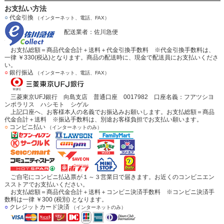
お支払い方法
○
代金引換
（インターネット、電話、FAX）
配送業者：佐川急便
お支払総額＝商品代金合計＋送料＋代金引換手数料 ※代金引換手数料は、
一律 ￥330(税込)となります。商品の配送時に、現金で配送員にお支払いくださ
い。
○
銀行振込
（インターネット、電話、FAX）
三菱東京UFJ銀行 向島支店 普通口座 0017982 口座名義：フアツシヨ
ンポラリス ハシモト シゲル
上記口座へ、お客様本人の名義でお振込みお願いします。お支払総額＝商品
代金合計＋送料 ※振込手数料は、別途お客様負担でお支払い願います。
○
コンビニ払い
（インターネットのみ）
ご自宅にコンビニ払込票が１～３営業日で届きます。お近くのコンビニエン
スストアでお支払いください。
お支払総額＝商品代金合計＋送料＋コンビニ決済手数料 ※コンビニ決済手
数料は一律 ￥300 (税別) となります。
○
クレジットカード決済
（インターネットのみ）