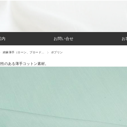
案内
お問い合せ
お
綿麻薄手（ローン、ブロード…
ポプリン
縮性のある薄手コットン素材。