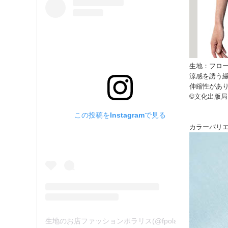
生地：フロ
涼感を誘う
伸縮性があ
©文化出版局
この投稿をInstagramで見る
カラーバリ
生地のお店ファッションポラリス(@fpolaris_textile)がシェアした投稿