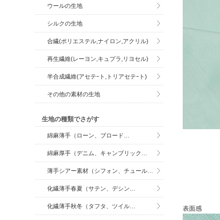
ウールの生地
シルクの生地
合繊(ポリエステル,ナイロン,アクリル)
再生繊維(レーヨン,キュプラ,リヨセル)
半合成繊維(アセテｰト,トリアセテｰト)
その他の素材の生地
生地の種類でさがす
綿麻薄手（ローン、ブロード…
綿麻厚手（デニム、キャンブリック…
薄手シアー素材（シフォン、チュール…
化繊薄手春夏（サテン、デシン…
化繊薄手秋冬（タフタ、ツイル…
表面感