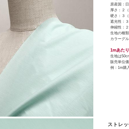
原産国：日
厚さ：２（
硬さ：３（
遮光性：３
伸縮性：２
生地の種類
カラーグル
1mあたり
生地は50
販売単位価
例：1m購
ストレッ