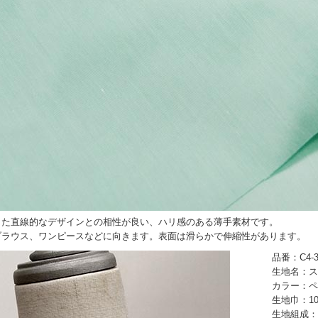
した直線的なデザインとの相性が良い、ハリ感のある薄手素材です。
ブラウス、ワンピースなどに向きます。表面は滑らかで伸縮性があります。
品番：C4-3
生地名：ス
カラー：ペ
生地巾：10
生地組成：