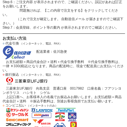
Step.6：ご注文内容 が表示されますので、ご確認ください。誤記があれば訂正
をお願いします。
問題無ければ、【この内容で注文をする】をクリックしてくださ
い。
（これで注文が確定します。 自動送信メール が届きますのでご確認下
さい。）
Step.7：会員登録、ポイント等の案内 が表示されますのでご確認ください。
お支払い方法
○
代金引換
（インターネット、電話、FAX）
配送業者：佐川急便
お支払総額＝商品代金合計＋送料＋代金引換手数料 ※代金引換手数料は、
一律 ￥330(税込)となります。商品の配送時に、現金で配送員にお支払いくださ
い。
○
銀行振込
（インターネット、電話、FAX）
三菱東京UFJ銀行 向島支店 普通口座 0017982 口座名義：フアツシヨ
ンポラリス ハシモト シゲル
上記口座へ、お客様本人の名義でお振込みお願いします。お支払総額＝商品
代金合計＋送料 ※振込手数料は、別途お客様負担でお支払い願います。
○
コンビニ払い
（インターネットのみ）