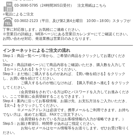
03-3690-5795（24時間365日受付）
注文用紙はこちら
○電話によるご注文
03-3602-2123（平日、及び第2,第4土曜日 10:00～18:00）スタッフが
丁寧に対応致します。お気軽にご連絡ください。
※営業日の詳細は、WEBページにある営業日カレンダーにてご確認ください。
お問い合わせ対応、発送業務は営業日のみとなります。
インターネットによるご注文の流れ
Step.1：商品一覧ページ等から、ご希望の商品をクリックしてお選びくださ
い。
Step.2：商品詳細ページにて商品内容をご確認いただき、購入数を入力して
【カートに入れる】をクリックしてください。
Step.3：まだ他にご購入するものがあれば、【買い物を続ける】をクリック
し、お買い物を続けてください。
ご購入するものが他になければ、【購入手続きへ進む】をクリック
してください。
（会員登録をされている方はIDとパスワードを入力してお進みくださ
い。ここで新規に会員登録することもできます。）
Step.4：案内に沿ってお客様情報、お届け先、お支払方法をご入力いただき、
【次へ】をクリックしてください。
※メールアドレスは必須です。携帯メールもご利用できます。お持ち
でない方は、改めてお電話、FAXでご注文下さい。
（会員登録をされている方はお客様情報の入力が省略できます。）
Step.5：お届け希望日、時間帯 があればご指定ください。
お知らせメールはセール情報等をお送りします。ぜひお受け取りく
ださい。