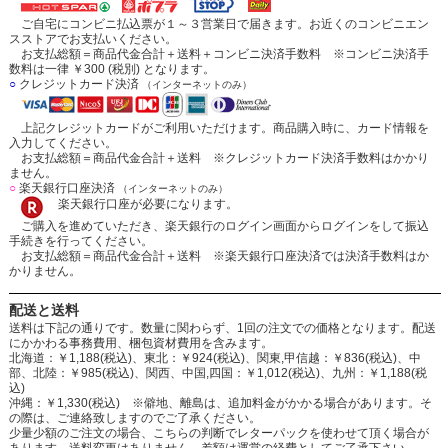
ご自宅にコンビニ払込票が１～３営業日で届きます。お近くのコンビニエン
スストアでお支払いください。
お支払総額＝商品代金合計＋送料＋コンビニ決済手数料 ※コンビニ決済手
数料は一律 ￥300 (税別) となります。
○
クレジットカード決済
（インターネットのみ）
上記クレジットカードがご利用いただけます。商品購入時に、カード情報を
入力してください。
お支払総額＝商品代金合計＋送料 ※クレジットカード決済手数料はかかり
ません。
○
楽天銀行口座決済
（インターネットのみ）
楽天銀行口座が必要になります。
ご購入を進めていただき、楽天銀行のログイン画面からログインをして振込
手続きを行ってください。
お支払総額＝商品代金合計＋送料 ※楽天銀行口座決済では決済手数料はか
かりません。
配送と送料
送料は下記の通りです。数量に関わらず、1回の注文での価格となります。配送
にかかわる事務費用、梱包資材費用を含みます。
北海道：￥1,188(税込)、東北：￥924(税込)、関東,甲信越：￥836(税込)、中
部、北陸：￥985(税込)、関西、中国,四国：￥1,012(税込)、九州：￥1,188(税
込)
沖縄：￥1,330(税込) ※僻地、離島は、追加料金がかかる場合があります。そ
の際は、ご連絡致しますのでご了承ください。
少量少額のご注文の場合、こちらの判断でレターパックを使わせて頂く場合が
あります。送料変更はありません。差額は運営の経費としてご了承下さい。