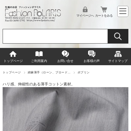
マイページへ
カートをみる
トップページ
ご利用案内
お問い合せ
お客様の声
サイトマップ
トップページ
綿麻薄手（ローン、ブロード…
ポプリン
ハリ感、伸縮性のある薄手コットン素材。