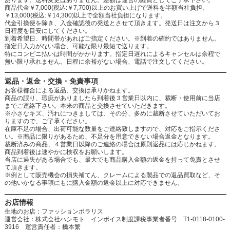
商品代金￥7,000(税込:￥7,700)以上のお買い上げで送料を半額当社負担、
￥13,000(税込:￥14,300)以上で全額当社負担になります。
代金引換便を除き、入金確認後の発送とさせて頂きます。発送日は注文から３
日程度を目安にしてください。
到着希望日、時間帯があればご指定ください。※到着の確約ではありません。
指定日入力がない場合、可能な限り最短で送ります。
特にコンビニ払いは時間がかかります。指定日遅れによるキャンセルは余程で
無い限り承れません。日程に余裕がない場合、電話で注文してください。
返品・返金・交換・免責事項
お客様都合による返品、交換は承りかねます。
商品の誤り、瑕疵がありましたら到着後３営業日以内に、裁断・使用前に当店
までご連絡下さい。本来の商品と交換させていただきます。
※小さなキズ、汚れにつきましては、その分、多めに裁断させていただいてお
りますので、ご了承ください。
在庫不足の場合、出荷可能な数量をご連絡致しますので、対応をご指示くださ
い。※商品に限りがあるため、不足分を用意できない場合返金となります。
裁断済みの商品、４営業日以降のご連絡の場合は原則返品には応じかねます。
商品到着後は速やかに検収をお願いします。
当店に過失がある場合でも、最大でも商品購入金額の返金を持って免責とさせ
て頂きます。
※例として販売機会の損失補てん、クレームによる製品での返品買取など、そ
の他いかなる事項にもに購入金額の返金以上に対応できません。
お店情報
生地のお店：ファッションポラリス
運営会社：株式会社ハシモト インボイス制度課税事業者番号 T1-0118-0100-
3916 運営責任者：橋本繁