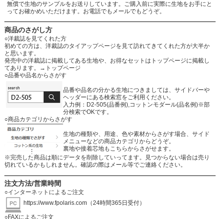
無償で生地のサンプルをお送りしています。ご購入前に実際に生地をお手にと
ってお確かめいただけます。お電話でもメールでもどうぞ。
商品のさがし方
○洋裁誌を見てくれた方
初めての方は、洋裁誌のタイアップページを見て訪れてきてくれた方が大半か
と思います。
発売中の洋裁誌に掲載してある生地や、お得なセットはトップページに掲載し
てあります。
→トップページ
○品番や品名からさがす
品番や品名の分かる生地につきましては、サイドバーや
ヘッダーにある検索窓をご利用ください。
入力例：D2-505(品番例),コットンモダール(品名例)※部
分検索でOKです。
○商品カテゴリからさがす
生地の種類や、用途、色や素材からさがす場合、サイド
メニューなどの商品カテゴリからどうぞ。
裏地や接着芯地もこちらからさがせます。
※完売した商品は順にデータを削除していってます。見つからない場合は売り
切れているかもしれません。確認の際はメール等でご連絡ください。
注文方法/営業時間
○インターネットによるご注文
https://www.fpolaris.com
（24時間365日受付）
○FAXによるご注文