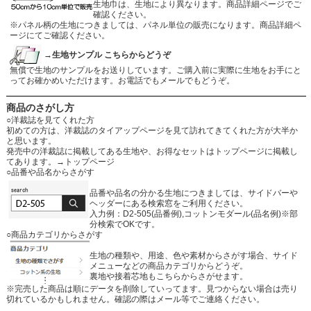
生地巾は、生地により異なります。商品詳細ページでご
確認ください。
※パネル柄の生地につきましては、パネル単位の販売になります。商品詳細ペ
ージにてご確認ください。
→生地サンプル こちらからどうぞ
無償で生地のサンプルをお送りしています。ご購入前に実際に生地をお手にと
ってお確かめいただけます。お電話でもメールでもどうぞ。
商品のさがし方
○洋裁誌を見てくれた方
初めての方は、洋裁誌のタイアップページを見て訪れてきてくれた方が大半か
と思います。
発売中の洋裁誌に掲載してある生地や、お得なセットはトップページに掲載し
てあります。
→トップページ
○品番や品名からさがす
品番や品名の分かる生地につきましては、サイドバーや
ヘッダーにある検索窓をご利用ください。
入力例：D2-505(品番例),コットンモダール(品名例)※部
分検索でOKです。
○商品カテゴリからさがす
生地の種類や、用途、色や素材からさがす場合、サイド
メニューなどの商品カテゴリからどうぞ。
裏地や接着芯地もこちらからさがせます。
※完売した商品は順にデータを削除していってます。見つからない場合は売り
切れているかもしれません。確認の際はメール等でご連絡ください。