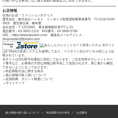
の他いかなる事項にもに購入金額の返金以上に対応できません。
お店情報
生地のお店：ファッションポラリス
運営会社：株式会社ハシモト インボイス制度課税事業者番号 T1-0118-0100-
3916 運営責任者：橋本繁
会社住所：〒125-0062 東京都葛飾区青戸7-1-31
電話番号：03-3602-2123 FAX番号：03-3690-5795
URL：https://www.fpolaris.com/ 連絡先メールアドレス：
shopmaster@fpolaris.com
当サイト
はE-Storeの決済システムを使用しており、ベリサイン社のデジタルIDにより証
明されています。
当サイトはSSL暗号化通信に対応しております。ご注文内容やクレジットカー
ド番号など、お客様の大切な情報は暗号化して送信されます。第三者から解読
できないようになっております。
→
特定商取引法に関する表示
→
個人情報の取り扱いについて
→
会員特典、ポイント制度について
→
サイトマップ
個人情報の取り扱いについて
特定商取引法の表示
お店案内