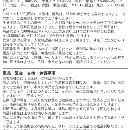
北海道：￥1,188(税込)、東北：￥924(税込)、関東,甲信越：￥836(税込)、中
部、北陸：￥985(税込)、関西、中国,四国：￥1,012(税込)、九州：￥1,188(税
込)
沖縄：￥1,330(税込) ※僻地、離島は、追加料金がかかる場合があります。そ
の際は、ご連絡致しますのでご了承ください。
少量少額のご注文の場合、こちらの判断でレターパックを使わせて頂く場合が
あります。送料変更はありません。差額は運営の経費としてご了承下さい。
商品代金￥7,000(税込:￥7,700)以上のお買い上げで送料を半額当社負担、
￥13,000(税込:￥14,300)以上で全額当社負担になります。
代金引換便を除き、入金確認後の発送とさせて頂きます。発送日は注文から３
日程度を目安にしてください。
到着希望日、時間帯があればご指定ください。※到着の確約ではありません。
指定日入力がない場合、可能な限り最短で送ります。
特にコンビニ払いは時間がかかります。指定日遅れによるキャンセルは余程で
無い限り承れません。日程に余裕がない場合、電話で注文してください。
返品・返金・交換・免責事項
お客様都合による返品、交換は承りかねます。
商品の誤り、瑕疵がありましたら到着後３営業日以内に、裁断・使用前に当店
までご連絡下さい。本来の商品と交換させていただきます。
※小さなキズ、汚れにつきましては、その分、多めに裁断させていただいてお
りますので、ご了承ください。
在庫不足の場合、出荷可能な数量をご連絡致しますので、対応をご指示くださ
い。※商品に限りがあるため、不足分を用意できない場合返金となります。
裁断済みの商品、４営業日以降のご連絡の場合は原則返品には応じかねます。
商品到着後は速やかに検収をお願いします。
当店に過失がある場合でも、最大でも商品購入金額の返金を持って免責とさせ
て頂きます。
※例として販売機会の損失補てん、クレームによる製品での返品買取など、そ