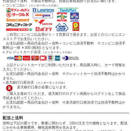
代金合計＋送料 ※振込手数料は、別途お客様負担でお支払い願います。
○
コンビニ払い
（インターネットのみ）
ご自宅にコンビニ払込票が１～３営業日で届きます。お近くのコンビニエン
スストアでお支払いください。
お支払総額＝商品代金合計＋送料＋コンビニ決済手数料 ※コンビニ決済手
数料は一律 ￥300 (税別) となります。
○
クレジットカード決済
（インターネットのみ）
上記クレジットカードがご利用いただけます。商品購入時に、カード情報を
入力してください。
お支払総額＝商品代金合計＋送料 ※クレジットカード決済手数料はかかり
ません。
○
楽天銀行口座決済
（インターネットのみ）
楽天銀行口座が必要になります。
ご購入を進めていただき、楽天銀行のログイン画面からログインをして振込
手続きを行ってください。
お支払総額＝商品代金合計＋送料 ※楽天銀行口座決済では決済手数料はか
かりません。
配送と送料
送料は下記の通りです。数量に関わらず、1回の注文での価格となります。配送
にかかわる事務費用、梱包資材費用を含みます。