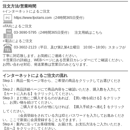
注文方法/営業時間
○インターネットによるご注文
https://www.fpolaris.com
（24時間365日受付）
○FAXによるご注文
03-3690-5795（24時間365日受付）
注文用紙はこちら
○電話によるご注文
03-3602-2123（平日、及び第2,第4土曜日 10:00～18:00）スタッフが
丁寧に対応致します。お気軽にご連絡ください。
※営業日の詳細は、WEBページにある営業日カレンダーにてご確認ください。
お問い合わせ対応、発送業務は営業日のみとなります。
インターネットによるご注文の流れ
Step.1：商品一覧ページ等から、ご希望の商品をクリックしてお選びくださ
い。
Step.2：商品詳細ページにて商品内容をご確認いただき、購入数を入力して
【カートに入れる】をクリックしてください。
Step.3：まだ他にご購入するものがあれば、【買い物を続ける】をクリック
し、お買い物を続けてください。
ご購入するものが他になければ、【購入手続きへ進む】をクリック
してください。
（会員登録をされている方はIDとパスワードを入力してお進みくださ
い。ここで新規に会員登録することもできます。）
Step.4：案内に沿ってお客様情報、お届け先、お支払方法をご入力いただき、
【次へ】をクリックしてください。