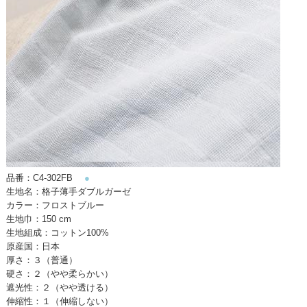
品番：C4-302FB
●
生地名：格子薄手ダブルガーゼ
カラー：フロストブルー
生地巾：150 cm
生地組成：コットン100%
原産国：日本
厚さ：３（普通）
硬さ：２（やや柔らかい）
遮光性：２（やや透ける）
伸縮性：１（伸縮しない）