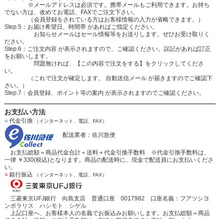
※メールアドレスは必須です。携帯メールもご利用できます。お持ち
でない方は、改めてお電話、FAXでご注文下さい。
（会員登録をされている方はお客様情報の入力が省略できます。）
Step.5：お届け希望日、時間帯 があればご指定ください。
お知らせメールはセール情報等をお送りします。ぜひお受け取りく
ださい。
Step.6：ご注文内容 が表示されますので、ご確認ください。誤記があれば訂正
をお願いします。
問題無ければ、【この内容で注文をする】をクリックしてくださ
い。
（これで注文が確定します。 自動送信メール が届きますのでご確認下
さい。）
Step.7：会員登録、ポイント等の案内 が表示されますのでご確認ください。
お支払い方法
○
代金引換
（インターネット、電話、FAX）
配送業者：佐川急便
お支払総額＝商品代金合計＋送料＋代金引換手数料 ※代金引換手数料は、
一律 ￥330(税込)となります。商品の配送時に、現金で配送員にお支払いくださ
い。
○
銀行振込
（インターネット、電話、FAX）
三菱東京UFJ銀行 向島支店 普通口座 0017982 口座名義：フアツシヨ
ンポラリス ハシモト シゲル
上記口座へ、お客様本人の名義でお振込みお願いします。お支払総額＝商品