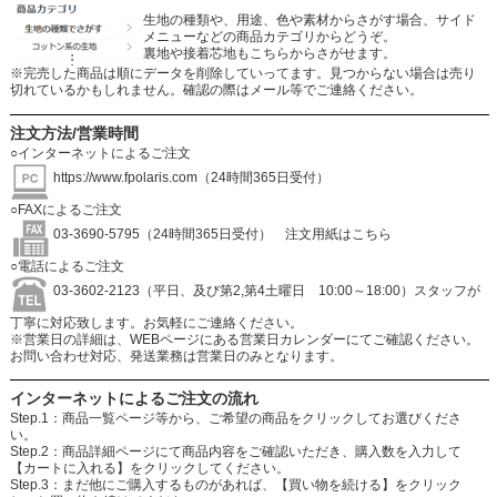
生地の種類や、用途、色や素材からさがす場合、サイド
メニューなどの商品カテゴリからどうぞ。
裏地や接着芯地もこちらからさがせます。
※完売した商品は順にデータを削除していってます。見つからない場合は売り
切れているかもしれません。確認の際はメール等でご連絡ください。
注文方法/営業時間
○インターネットによるご注文
https://www.fpolaris.com
（24時間365日受付）
○FAXによるご注文
03-3690-5795（24時間365日受付）
注文用紙はこちら
○電話によるご注文
03-3602-2123（平日、及び第2,第4土曜日 10:00～18:00）スタッフが
丁寧に対応致します。お気軽にご連絡ください。
※営業日の詳細は、WEBページにある営業日カレンダーにてご確認ください。
お問い合わせ対応、発送業務は営業日のみとなります。
インターネットによるご注文の流れ
Step.1：商品一覧ページ等から、ご希望の商品をクリックしてお選びくださ
い。
Step.2：商品詳細ページにて商品内容をご確認いただき、購入数を入力して
【カートに入れる】をクリックしてください。
Step.3：まだ他にご購入するものがあれば、【買い物を続ける】をクリック