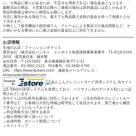
い。※商品に限りがあるため、不足分を用意できない場合返金となります。
裁断済みの商品、４営業日以降のご連絡の場合は原則返品には応じかねます。
商品到着後は速やかに検収をお願いします。
当店に過失がある場合でも、最大でも商品購入金額の返金を持って免責とさせ
て頂きます。
※例として販売機会の損失補てん、クレームによる製品での返品買取など、そ
の他いかなる事項にもに購入金額の返金以上に対応できません。
お店情報
生地のお店：ファッションポラリス
運営会社：株式会社ハシモト インボイス制度課税事業者番号 T1-0118-0100-
3916 運営責任者：橋本繁
会社住所：〒125-0062 東京都葛飾区青戸7-1-31
電話番号：03-3602-2123 FAX番号：03-3690-5795
URL：https://www.fpolaris.com/ 連絡先メールアドレス：
shopmaster@fpolaris.com
当サイト
はE-Storeの決済システムを使用しており、ベリサイン社のデジタルIDにより証
明されています。
当サイトはSSL暗号化通信に対応しております。ご注文内容やクレジットカー
ド番号など、お客様の大切な情報は暗号化して送信されます。第三者から解読
できないようになっております。
→
特定商取引法に関する表示
→
個人情報の取り扱いについて
→
会員特典、ポイント制度について
→
サイトマップ