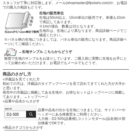
スタッフが丁寧に対応致します。メール
(shopmaster@fpolaris.com)
や、お電話
での購入の相談もどうぞ。
生地の販売単位
生地は50cm以上、10cm単位の販売です。単価も10cm
で表記してあります。
※1mの場合、数量は10となります。
生地巾は、生地により異なります。商品詳細ページでご
確認ください。
※パネル柄の生地につきましては、パネル単位の販売になります。商品詳細ペ
ージにてご確認ください。
→生地サンプル こちらからどうぞ
無償で生地のサンプルをお送りしています。ご購入前に実際に生地をお手にと
ってお確かめいただけます。お電話でもメールでもどうぞ。
商品のさがし方
○洋裁誌を見てくれた方
初めての方は、洋裁誌のタイアップページを見て訪れてきてくれた方が大半か
と思います。
発売中の洋裁誌に掲載してある生地や、お得なセットはトップページに掲載し
てあります。
→トップページ
○品番や品名からさがす
品番や品名の分かる生地につきましては、サイドバーや
ヘッダーにある検索窓をご利用ください。
入力例：D2-505(品番例),コットンモダール(品名例)※部
分検索でOKです。
○商品カテゴリからさがす