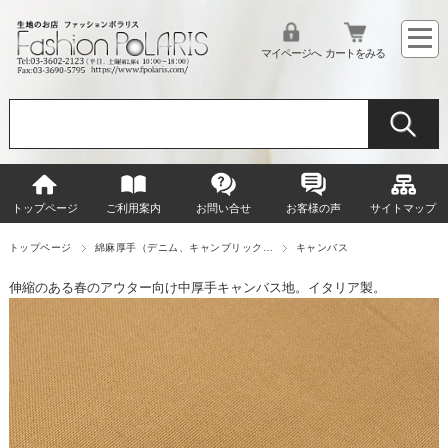
マイページへ
カートをみる
トップページ
ご利用案内
お問い合せ
お客様の声
サイトマップ
トップページ
綿麻厚手（デニム、キャンブリック…
キャンバス
伸縮のある春のアウター向け中厚手キャンバス地。イタリア製。