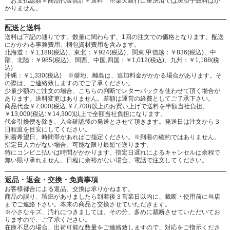
お支払総額＝商品代金合計＋送料 ※楽天銀行口座決済では決済手数料はか
かりません。
配送と送料
送料は下記の通りです。数量に関わらず、1回の注文での価格となります。配送
にかかわる事務費用、梱包資材費用を含みます。
北海道：￥1,188(税込)、東北：￥924(税込)、関東,甲信越：￥836(税込)、中
部、北陸：￥985(税込)、関西、中国,四国：￥1,012(税込)、九州：￥1,188(税
込)
沖縄：￥1,330(税込) ※僻地、離島は、追加料金がかかる場合があります。そ
の際は、ご連絡致しますのでご了承ください。
少量少額のご注文の場合、こちらの判断でレターパックを使わせて頂く場合が
あります。送料変更はありません。差額は運営の経費としてご了承下さい。
商品代金￥7,000(税込:￥7,700)以上のお買い上げで送料を半額当社負担、
￥13,000(税込:￥14,300)以上で全額当社負担になります。
代金引換便を除き、入金確認後の発送とさせて頂きます。発送日は注文から３
日程度を目安にしてください。
到着希望日、時間帯があればご指定ください。※到着の確約ではありません。
指定日入力がない場合、可能な限り最短で送ります。
特にコンビニ払いは時間がかかります。指定日遅れによるキャンセルは余程で
無い限り承れません。日程に余裕がない場合、電話で注文してください。
返品・返金・交換・免責事項
お客様都合による返品、交換は承りかねます。
商品の誤り、瑕疵がありましたら到着後３営業日以内に、裁断・使用前に当店
までご連絡下さい。本来の商品と交換させていただきます。
※小さなキズ、汚れにつきましては、その分、多めに裁断させていただいてお
りますので、ご了承ください。
在庫不足の場合、出荷可能な数量をご連絡致しますので、対応をご指示くださ