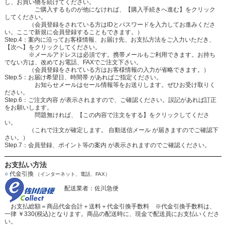
し、お買い物を続けてください。
ご購入するものが他になければ、【購入手続きへ進む】をクリック
してください。
（会員登録をされている方はIDとパスワードを入力してお進みくださ
い。ここで新規に会員登録することもできます。）
Step.4：案内に沿ってお客様情報、お届け先、お支払方法をご入力いただき、
【次へ】をクリックしてください。
※メールアドレスは必須です。携帯メールもご利用できます。お持ち
でない方は、改めてお電話、FAXでご注文下さい。
（会員登録をされている方はお客様情報の入力が省略できます。）
Step.5：お届け希望日、時間帯 があればご指定ください。
お知らせメールはセール情報等をお送りします。ぜひお受け取りく
ださい。
Step.6：ご注文内容 が表示されますので、ご確認ください。誤記があれば訂正
をお願いします。
問題無ければ、【この内容で注文をする】をクリックしてくださ
い。
（これで注文が確定します。 自動送信メール が届きますのでご確認下
さい。）
Step.7：会員登録、ポイント等の案内 が表示されますのでご確認ください。
お支払い方法
○
代金引換
（インターネット、電話、FAX）
配送業者：佐川急便
お支払総額＝商品代金合計＋送料＋代金引換手数料 ※代金引換手数料は、
一律 ￥330(税込)となります。商品の配送時に、現金で配送員にお支払いくださ
い。