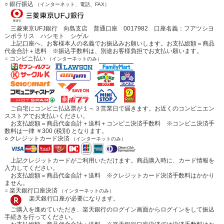
○
銀行振込
（インターネット、電話、FAX）
三菱東京UFJ銀行 向島支店 普通口座 0017982 口座名義：フアツシヨ
ンポラリス ハシモト シゲル
上記口座へ、お客様本人の名義でお振込みお願いします。お支払総額＝商品
代金合計＋送料 ※振込手数料は、別途お客様負担でお支払い願います。
○
コンビニ払い
（インターネットのみ）
ご自宅にコンビニ払込票が１～３営業日で届きます。お近くのコンビニエン
スストアでお支払いください。
お支払総額＝商品代金合計＋送料＋コンビニ決済手数料 ※コンビニ決済手
数料は一律 ￥300 (税別) となります。
○
クレジットカード決済
（インターネットのみ）
上記クレジットカードがご利用いただけます。商品購入時に、カード情報を
入力してください。
お支払総額＝商品代金合計＋送料 ※クレジットカード決済手数料はかかり
ません。
○
楽天銀行口座決済
（インターネットのみ）
楽天銀行口座が必要になります。
ご購入を進めていただき、楽天銀行のログイン画面からログインをして振込
手続きを行ってください。