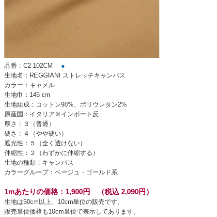
品番：C2-102CM
●
生地名：REGGIANI ストレッチキャンバス
カラー：キャメル
生地巾：145 cm
生地組成：コットン98%、ポリウレタン2%
原産国：イタリア※インポート反
厚さ：３（普通）
硬さ：４（やや硬い）
遮光性：５（全く透けない）
伸縮性：２（わずかに伸縮する）
生地の種類：キャンバス
カラーグループ：ベージュ・ゴールド系
1mあたりの価格：1,900円 （税込 2,090円）
生地は50cm以上、10cm単位の販売です。
販売単位価格も10cm単位で表示してあります。