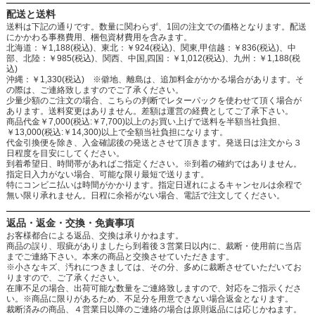
配送と送料
送料は下記の通りです。数量に関わらず、1回の注文での価格となります。配送
にかかわる事務費用、梱包資材費用を含みます。
北海道：￥1,188(税込)、東北：￥924(税込)、関東,甲信越：￥836(税込)、中
部、北陸：￥985(税込)、関西、中国,四国：￥1,012(税込)、九州：￥1,188(税
込)
沖縄：￥1,330(税込) ※僻地、離島は、追加料金がかかる場合があります。そ
の際は、ご連絡致しますのでご了承ください。
少量少額のご注文の場合、こちらの判断でレターパックを使わせて頂く場合が
あります。送料変更はありません。差額は運営の経費としてご了承下さい。
商品代金￥7,000(税込:￥7,700)以上のお買い上げで送料を半額当社負担、
￥13,000(税込:￥14,300)以上で全額当社負担になります。
代金引換便を除き、入金確認後の発送とさせて頂きます。発送日は注文から３
日程度を目安にしてください。
到着希望日、時間帯があればご指定ください。※到着の確約ではありません。
指定日入力がない場合、可能な限り最短で送ります。
特にコンビニ払いは時間がかかります。指定日遅れによるキャンセルは余程で
無い限り承れません。日程に余裕がない場合、電話で注文してください。
返品・返金・交換・免責事項
お客様都合による返品、交換は承りかねます。
商品の誤り、瑕疵がありましたら到着後３営業日以内に、裁断・使用前に当店
までご連絡下さい。本来の商品と交換させていただきます。
※小さなキズ、汚れにつきましては、その分、多めに裁断させていただいてお
りますので、ご了承ください。
在庫不足の場合、出荷可能な数量をご連絡致しますので、対応をご指示くださ
い。※商品に限りがあるため、不足分を用意できない場合返金となります。
裁断済みの商品、４営業日以降のご連絡の場合は原則返品には応じかねます。