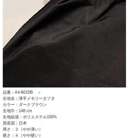
品番：A4-801DB
●
生地名：薄手メモリータフタ
カラー：ダークブラウン
生地巾：148 cm
生地組成：ポリエステル100%
原産国：日本
厚さ：２（やや薄い）
硬さ：４（やや硬い）