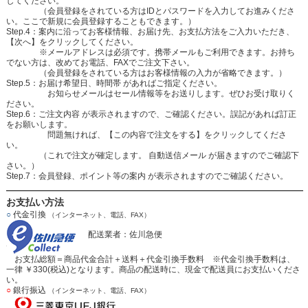
してください。
（会員登録をされている方はIDとパスワードを入力してお進みくださ
い。ここで新規に会員登録することもできます。）
Step.4：案内に沿ってお客様情報、お届け先、お支払方法をご入力いただき、
【次へ】をクリックしてください。
※メールアドレスは必須です。携帯メールもご利用できます。お持ち
でない方は、改めてお電話、FAXでご注文下さい。
（会員登録をされている方はお客様情報の入力が省略できます。）
Step.5：お届け希望日、時間帯 があればご指定ください。
お知らせメールはセール情報等をお送りします。ぜひお受け取りく
ださい。
Step.6：ご注文内容 が表示されますので、ご確認ください。誤記があれば訂正
をお願いします。
問題無ければ、【この内容で注文をする】をクリックしてくださ
い。
（これで注文が確定します。 自動送信メール が届きますのでご確認下
さい。）
Step.7：会員登録、ポイント等の案内 が表示されますのでご確認ください。
お支払い方法
○
代金引換
（インターネット、電話、FAX）
配送業者：佐川急便
お支払総額＝商品代金合計＋送料＋代金引換手数料 ※代金引換手数料は、
一律 ￥330(税込)となります。商品の配送時に、現金で配送員にお支払いくださ
い。
○
銀行振込
（インターネット、電話、FAX）