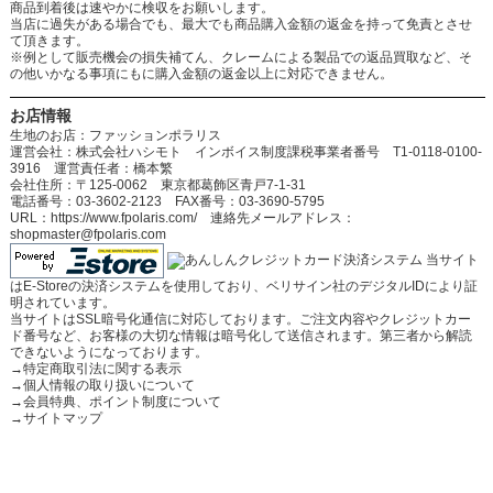
商品到着後は速やかに検収をお願いします。
当店に過失がある場合でも、最大でも商品購入金額の返金を持って免責とさせ
て頂きます。
※例として販売機会の損失補てん、クレームによる製品での返品買取など、そ
の他いかなる事項にもに購入金額の返金以上に対応できません。
お店情報
生地のお店：ファッションポラリス
運営会社：株式会社ハシモト インボイス制度課税事業者番号 T1-0118-0100-
3916 運営責任者：橋本繁
会社住所：〒125-0062 東京都葛飾区青戸7-1-31
電話番号：03-3602-2123 FAX番号：03-3690-5795
URL：https://www.fpolaris.com/ 連絡先メールアドレス：
shopmaster@fpolaris.com
当サイト
はE-Storeの決済システムを使用しており、ベリサイン社のデジタルIDにより証
明されています。
当サイトはSSL暗号化通信に対応しております。ご注文内容やクレジットカー
ド番号など、お客様の大切な情報は暗号化して送信されます。第三者から解読
できないようになっております。
→
特定商取引法に関する表示
→
個人情報の取り扱いについて
→
会員特典、ポイント制度について
→
サイトマップ