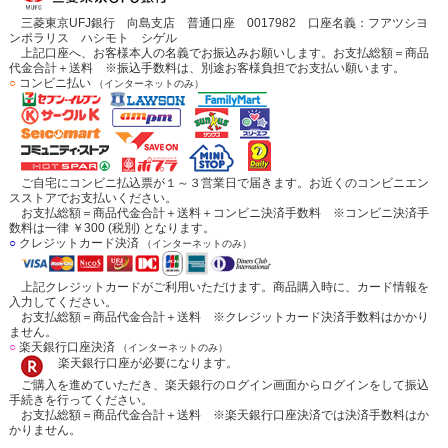
三菱東京UFJ銀行 向島支店 普通口座 0017982 口座名義：フアツシヨ
ンポラリス ハシモト シゲル
上記口座へ、お客様本人の名義でお振込みお願いします。お支払総額＝商品
代金合計＋送料 ※振込手数料は、別途お客様負担でお支払い願います。
○
コンビニ払い
（インターネットのみ）
ご自宅にコンビニ払込票が１～３営業日で届きます。お近くのコンビニエン
スストアでお支払いください。
お支払総額＝商品代金合計＋送料＋コンビニ決済手数料 ※コンビニ決済手
数料は一律 ￥300 (税別) となります。
○
クレジットカード決済
（インターネットのみ）
上記クレジットカードがご利用いただけます。商品購入時に、カード情報を
入力してください。
お支払総額＝商品代金合計＋送料 ※クレジットカード決済手数料はかかり
ません。
○
楽天銀行口座決済
（インターネットのみ）
楽天銀行口座が必要になります。
ご購入を進めていただき、楽天銀行のログイン画面からログインをして振込
手続きを行ってください。
お支払総額＝商品代金合計＋送料 ※楽天銀行口座決済では決済手数料はか
かりません。