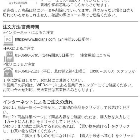
裏地や接着芯地もこちらからさがせます。
※完売した商品は順にデータを削除していってます。見つからない場合は売り
切れているかもしれません。確認の際はメール等でご連絡ください。
注文方法/営業時間
○インターネットによるご注文
https://www.fpolaris.com
（24時間365日受付）
○FAXによるご注文
03-3690-5795（24時間365日受付）
注文用紙はこちら
○電話によるご注文
03-3602-2123（平日、及び第2,第4土曜日 10:00～18:00）スタッフが
丁寧に対応致します。お気軽にご連絡ください。
※営業日の詳細は、WEBページにある営業日カレンダーにてご確認ください。
お問い合わせ対応、発送業務は営業日のみとなります。
インターネットによるご注文の流れ
Step.1：商品一覧ページ等から、ご希望の商品をクリックしてお選びくださ
い。
Step.2：商品詳細ページにて商品内容をご確認いただき、購入数を入力して
【カートに入れる】をクリックしてください。
Step.3：まだ他にご購入するものがあれば、【買い物を続ける】をクリック
し、お買い物を続けてください。
ご購入するものが他になければ、【購入手続きへ進む】をクリック