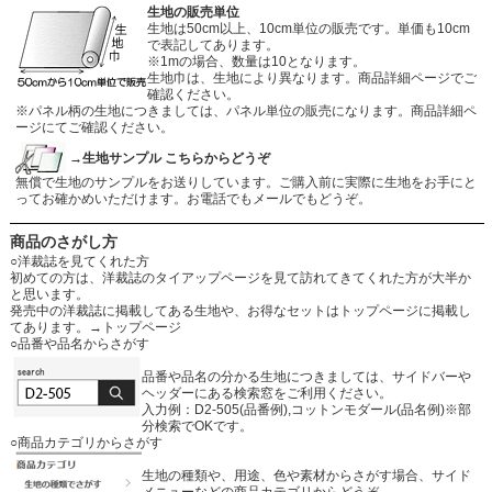
生地の販売単位
生地は50cm以上、10cm単位の販売です。単価も10cm
で表記してあります。
※1mの場合、数量は10となります。
生地巾は、生地により異なります。商品詳細ページでご
確認ください。
※パネル柄の生地につきましては、パネル単位の販売になります。商品詳細ペ
ージにてご確認ください。
→生地サンプル こちらからどうぞ
無償で生地のサンプルをお送りしています。ご購入前に実際に生地をお手にと
ってお確かめいただけます。お電話でもメールでもどうぞ。
商品のさがし方
○洋裁誌を見てくれた方
初めての方は、洋裁誌のタイアップページを見て訪れてきてくれた方が大半か
と思います。
発売中の洋裁誌に掲載してある生地や、お得なセットはトップページに掲載し
てあります。
→トップページ
○品番や品名からさがす
品番や品名の分かる生地につきましては、サイドバーや
ヘッダーにある検索窓をご利用ください。
入力例：D2-505(品番例),コットンモダール(品名例)※部
分検索でOKです。
○商品カテゴリからさがす
生地の種類や、用途、色や素材からさがす場合、サイド
メニューなどの商品カテゴリからどうぞ。