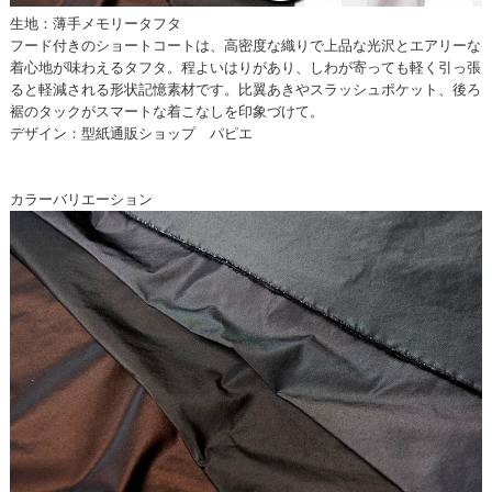
生地：薄手メモリータフタ
フード付きのショートコートは、高密度な織りで上品な光沢とエアリーな
着心地が味わえるタフタ。程よいはりがあり、しわが寄っても軽く引っ張
ると軽減される形状記憶素材です。比翼あきやスラッシュポケット、後ろ
裾のタックがスマートな着こなしを印象づけて。
デザイン：型紙通販ショップ パピエ
カラーバリエーション