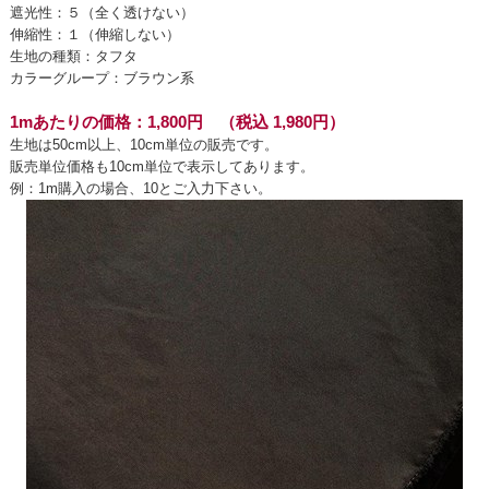
遮光性：５（全く透けない）
伸縮性：１（伸縮しない）
生地の種類：タフタ
カラーグループ：ブラウン系
1mあたりの価格：1,800円 （税込 1,980円）
生地は50cm以上、10cm単位の販売です。
販売単位価格も10cm単位で表示してあります。
例：1m購入の場合、10とご入力下さい。