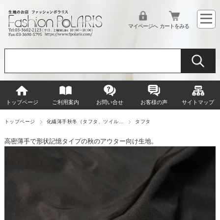
マイページへ
カートをみる
トップページ
ご利用案内
お問い合せ
お客様の声
サイトマップ
トップページ
化繊薄手秋冬（タフタ、ツイル…
タフタ
高密薄手で形状記憶タイプの秋のアウター向け生地。