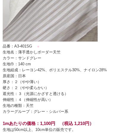
品番：A3-401SG
●
生地名：薄手透かしボーダー天竺
カラー：サンドグレー
生地巾：140 cm
生地組成：レーヨン42%、ポリエステル30%、ナイロン28%
原産国：日本
厚さ：２（やや薄い）
硬さ：２（やや柔らかい）
遮光性：３（光源にかざすと透ける）
伸縮性：４（伸縮性が高い）
生地の種類：天竺
カラーグループ：グレー・シルバー系
1mあたりの価格：1,100円 （税込 1,210円）
生地は50cm以上、10cm単位の販売です。