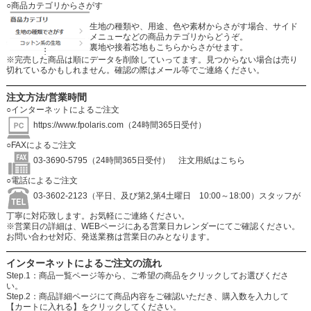
○商品カテゴリからさがす
生地の種類や、用途、色や素材からさがす場合、サイド
メニューなどの商品カテゴリからどうぞ。
裏地や接着芯地もこちらからさがせます。
※完売した商品は順にデータを削除していってます。見つからない場合は売り
切れているかもしれません。確認の際はメール等でご連絡ください。
注文方法/営業時間
○インターネットによるご注文
https://www.fpolaris.com
（24時間365日受付）
○FAXによるご注文
03-3690-5795（24時間365日受付）
注文用紙はこちら
○電話によるご注文
03-3602-2123（平日、及び第2,第4土曜日 10:00～18:00）スタッフが
丁寧に対応致します。お気軽にご連絡ください。
※営業日の詳細は、WEBページにある営業日カレンダーにてご確認ください。
お問い合わせ対応、発送業務は営業日のみとなります。
インターネットによるご注文の流れ
Step.1：商品一覧ページ等から、ご希望の商品をクリックしてお選びくださ
い。
Step.2：商品詳細ページにて商品内容をご確認いただき、購入数を入力して
【カートに入れる】をクリックしてください。