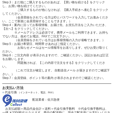
Step.3：まだ他にご購入するものがあれば、【買い物を続ける】をクリック
し、お買い物を続けてください。
ご購入するものが他になければ、【購入手続きへ進む】をクリック
してください。
（会員登録をされている方はIDとパスワードを入力してお進みくださ
い。ここで新規に会員登録することもできます。）
Step.4：案内に沿ってお客様情報、お届け先、お支払方法をご入力いただき、
【次へ】をクリックしてください。
※メールアドレスは必須です。携帯メールもご利用できます。お持ち
でない方は、改めてお電話、FAXでご注文下さい。
（会員登録をされている方はお客様情報の入力が省略できます。）
Step.5：お届け希望日、時間帯 があればご指定ください。
お知らせメールはセール情報等をお送りします。ぜひお受け取りく
ださい。
Step.6：ご注文内容 が表示されますので、ご確認ください。誤記があれば訂正
をお願いします。
問題無ければ、【この内容で注文をする】をクリックしてくださ
い。
（これで注文が確定します。 自動送信メール が届きますのでご確認下
さい。）
Step.7：会員登録、ポイント等の案内 が表示されますのでご確認ください。
お支払い方法
○
代金引換
（インターネット、電話、FAX）
配送業者：佐川急便
お支払総額＝商品代金合計＋送料＋代金引換手数料 ※代金引換手数料は、
一律 ￥330(税込)となります。商品の配送時に、現金で配送員にお支払いくださ