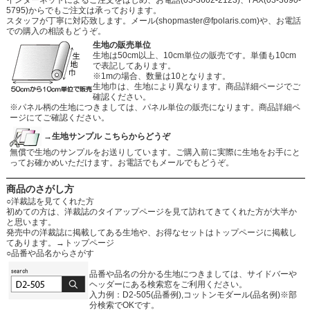
5795)からでもご注文は承っております。
スタッフが丁寧に対応致します。メール
(shopmaster@fpolaris.com)
や、お電話
での購入の相談もどうぞ。
生地の販売単位
生地は50cm以上、10cm単位の販売です。単価も10cm
で表記してあります。
※1mの場合、数量は10となります。
生地巾は、生地により異なります。商品詳細ページでご
確認ください。
※パネル柄の生地につきましては、パネル単位の販売になります。商品詳細ペ
ージにてご確認ください。
→生地サンプル こちらからどうぞ
無償で生地のサンプルをお送りしています。ご購入前に実際に生地をお手にと
ってお確かめいただけます。お電話でもメールでもどうぞ。
商品のさがし方
○洋裁誌を見てくれた方
初めての方は、洋裁誌のタイアップページを見て訪れてきてくれた方が大半か
と思います。
発売中の洋裁誌に掲載してある生地や、お得なセットはトップページに掲載し
てあります。
→トップページ
○品番や品名からさがす
品番や品名の分かる生地につきましては、サイドバーや
ヘッダーにある検索窓をご利用ください。
入力例：D2-505(品番例),コットンモダール(品名例)※部
分検索でOKです。