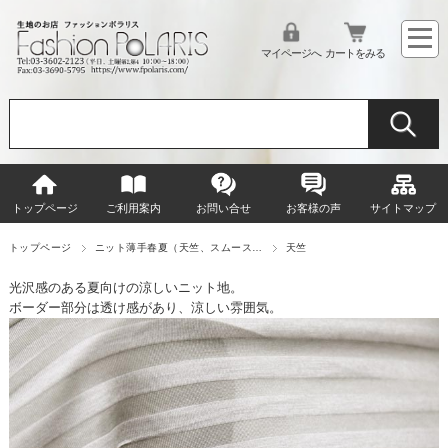
マイページへ
カートをみる
トップページ
ご利用案内
お問い合せ
お客様の声
サイトマップ
トップページ
ニット薄手春夏（天竺、スムース…
天竺
光沢感のある夏向けの涼しいニット地。
ボーダー部分は透け感があり、涼しい雰囲気。