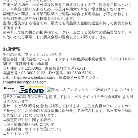
りますので、ご了承ください。
在庫不足の場合、出荷可能な数量をご連絡致しますので、対応をご指示くださ
い。※商品に限りがあるため、不足分を用意できない場合返金となります。
裁断済みの商品、４営業日以降のご連絡の場合は原則返品には応じかねます。
商品到着後は速やかに検収をお願いします。
当店に過失がある場合でも、最大でも商品購入金額の返金を持って免責とさせ
て頂きます。
※例として販売機会の損失補てん、クレームによる製品での返品買取など、そ
の他いかなる事項にもに購入金額の返金以上に対応できません。
お店情報
生地のお店：ファッションポラリス
運営会社：株式会社ハシモト インボイス制度課税事業者番号 T1-0118-0100-
3916 運営責任者：橋本繁
会社住所：〒125-0062 東京都葛飾区青戸7-1-31
電話番号：03-3602-2123 FAX番号：03-3690-5795
URL：https://www.fpolaris.com/ 連絡先メールアドレス：
shopmaster@fpolaris.com
当サイト
はE-Storeの決済システムを使用しており、ベリサイン社のデジタルIDにより証
明されています。
当サイトはSSL暗号化通信に対応しております。ご注文内容やクレジットカー
ド番号など、お客様の大切な情報は暗号化して送信されます。第三者から解読
できないようになっております。
→
特定商取引法に関する表示
→
個人情報の取り扱いについて
→
会員特典、ポイント制度について
→
サイトマップ