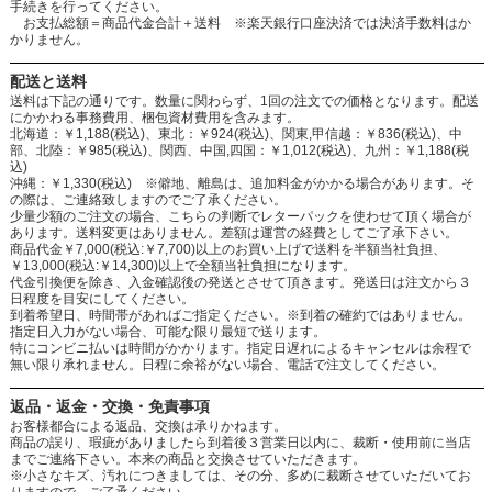
手続きを行ってください。
お支払総額＝商品代金合計＋送料 ※楽天銀行口座決済では決済手数料はか
かりません。
配送と送料
送料は下記の通りです。数量に関わらず、1回の注文での価格となります。配送
にかかわる事務費用、梱包資材費用を含みます。
北海道：￥1,188(税込)、東北：￥924(税込)、関東,甲信越：￥836(税込)、中
部、北陸：￥985(税込)、関西、中国,四国：￥1,012(税込)、九州：￥1,188(税
込)
沖縄：￥1,330(税込) ※僻地、離島は、追加料金がかかる場合があります。そ
の際は、ご連絡致しますのでご了承ください。
少量少額のご注文の場合、こちらの判断でレターパックを使わせて頂く場合が
あります。送料変更はありません。差額は運営の経費としてご了承下さい。
商品代金￥7,000(税込:￥7,700)以上のお買い上げで送料を半額当社負担、
￥13,000(税込:￥14,300)以上で全額当社負担になります。
代金引換便を除き、入金確認後の発送とさせて頂きます。発送日は注文から３
日程度を目安にしてください。
到着希望日、時間帯があればご指定ください。※到着の確約ではありません。
指定日入力がない場合、可能な限り最短で送ります。
特にコンビニ払いは時間がかかります。指定日遅れによるキャンセルは余程で
無い限り承れません。日程に余裕がない場合、電話で注文してください。
返品・返金・交換・免責事項
お客様都合による返品、交換は承りかねます。
商品の誤り、瑕疵がありましたら到着後３営業日以内に、裁断・使用前に当店
までご連絡下さい。本来の商品と交換させていただきます。
※小さなキズ、汚れにつきましては、その分、多めに裁断させていただいてお