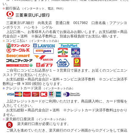
い。
○
銀行振込
（インターネット、電話、FAX）
三菱東京UFJ銀行 向島支店 普通口座 0017982 口座名義：フアツシヨ
ンポラリス ハシモト シゲル
上記口座へ、お客様本人の名義でお振込みお願いします。お支払総額＝商品
代金合計＋送料 ※振込手数料は、別途お客様負担でお支払い願います。
○
コンビニ払い
（インターネットのみ）
ご自宅にコンビニ払込票が１～３営業日で届きます。お近くのコンビニエン
スストアでお支払いください。
お支払総額＝商品代金合計＋送料＋コンビニ決済手数料 ※コンビニ決済手
数料は一律 ￥300 (税別) となります。
○
クレジットカード決済
（インターネットのみ）
上記クレジットカードがご利用いただけます。商品購入時に、カード情報を
入力してください。
お支払総額＝商品代金合計＋送料 ※クレジットカード決済手数料はかかり
ません。
○
楽天銀行口座決済
（インターネットのみ）
楽天銀行口座が必要になります。
ご購入を進めていただき、楽天銀行のログイン画面からログインをして振込