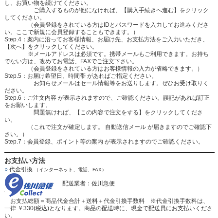
し、お買い物を続けてください。
ご購入するものが他になければ、【購入手続きへ進む】をクリック
してください。
（会員登録をされている方はIDとパスワードを入力してお進みくださ
い。ここで新規に会員登録することもできます。）
Step.4：案内に沿ってお客様情報、お届け先、お支払方法をご入力いただき、
【次へ】をクリックしてください。
※メールアドレスは必須です。携帯メールもご利用できます。お持ち
でない方は、改めてお電話、FAXでご注文下さい。
（会員登録をされている方はお客様情報の入力が省略できます。）
Step.5：お届け希望日、時間帯 があればご指定ください。
お知らせメールはセール情報等をお送りします。ぜひお受け取りく
ださい。
Step.6：ご注文内容 が表示されますので、ご確認ください。誤記があれば訂正
をお願いします。
問題無ければ、【この内容で注文をする】をクリックしてくださ
い。
（これで注文が確定します。 自動送信メール が届きますのでご確認下
さい。）
Step.7：会員登録、ポイント等の案内 が表示されますのでご確認ください。
お支払い方法
○
代金引換
（インターネット、電話、FAX）
配送業者：佐川急便
お支払総額＝商品代金合計＋送料＋代金引換手数料 ※代金引換手数料は、
一律 ￥330(税込)となります。商品の配送時に、現金で配送員にお支払いくださ
い。