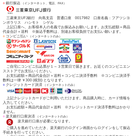
○
銀行振込
（インターネット、電話、FAX）
三菱東京UFJ銀行 向島支店 普通口座 0017982 口座名義：フアツシヨ
ンポラリス ハシモト シゲル
上記口座へ、お客様本人の名義でお振込みお願いします。お支払総額＝商品
代金合計＋送料 ※振込手数料は、別途お客様負担でお支払い願います。
○
コンビニ払い
（インターネットのみ）
ご自宅にコンビニ払込票が１～３営業日で届きます。お近くのコンビニエン
スストアでお支払いください。
お支払総額＝商品代金合計＋送料＋コンビニ決済手数料 ※コンビニ決済手
数料は一律 ￥300 (税別) となります。
○
クレジットカード決済
（インターネットのみ）
上記クレジットカードがご利用いただけます。商品購入時に、カード情報を
入力してください。
お支払総額＝商品代金合計＋送料 ※クレジットカード決済手数料はかかり
ません。
○
楽天銀行口座決済
（インターネットのみ）
楽天銀行口座が必要になります。
ご購入を進めていただき、楽天銀行のログイン画面からログインをして振込
手続きを行ってください。