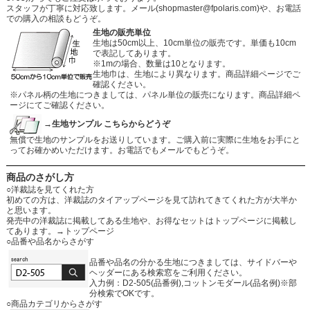
スタッフが丁寧に対応致します。メール
(shopmaster@fpolaris.com)
や、お電話
での購入の相談もどうぞ。
生地の販売単位
生地は50cm以上、10cm単位の販売です。単価も10cm
で表記してあります。
※1mの場合、数量は10となります。
生地巾は、生地により異なります。商品詳細ページでご
確認ください。
※パネル柄の生地につきましては、パネル単位の販売になります。商品詳細ペ
ージにてご確認ください。
→生地サンプル こちらからどうぞ
無償で生地のサンプルをお送りしています。ご購入前に実際に生地をお手にと
ってお確かめいただけます。お電話でもメールでもどうぞ。
商品のさがし方
○洋裁誌を見てくれた方
初めての方は、洋裁誌のタイアップページを見て訪れてきてくれた方が大半か
と思います。
発売中の洋裁誌に掲載してある生地や、お得なセットはトップページに掲載し
てあります。
→トップページ
○品番や品名からさがす
品番や品名の分かる生地につきましては、サイドバーや
ヘッダーにある検索窓をご利用ください。
入力例：D2-505(品番例),コットンモダール(品名例)※部
分検索でOKです。
○商品カテゴリからさがす