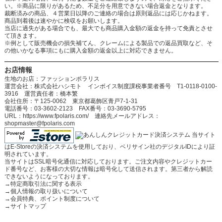
い。※商品に限りがあるため、不足分を用意できない場合返金となります。
裁断済みの商品、４営業日以降のご連絡の場合は原則返品には応じかねます。
商品到着後は速やかに検収をお願いします。
当店に過失がある場合でも、最大でも商品購入金額の返金を持って免責とさせ
て頂きます。
※例として販売機会の損失補てん、クレームによる製品での返品買取など、そ
の他いかなる事項にもに購入金額の返金以上に対応できません。
お店情報
生地のお店：ファッションポラリス
運営会社：株式会社ハシモト インボイス制度課税事業者番号 T1-0118-0100-
3916 運営責任者：橋本繁
会社住所：〒125-0062 東京都葛飾区青戸7-1-31
電話番号：03-3602-2123 FAX番号：03-3690-5795
URL：https://www.fpolaris.com/ 連絡先メールアドレス：
shopmaster@fpolaris.com
当サイト
はE-Storeの決済システムを使用しており、ベリサイン社のデジタルIDにより証
明されています。
当サイトはSSL暗号化通信に対応しております。ご注文内容やクレジットカー
ド番号など、お客様の大切な情報は暗号化して送信されます。第三者から解読
できないようになっております。
→
特定商取引法に関する表示
→
個人情報の取り扱いについて
→
会員特典、ポイント制度について
→
サイトマップ