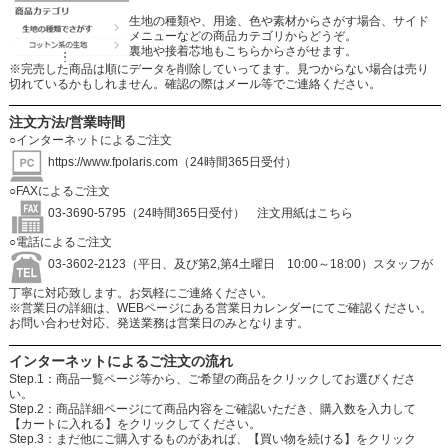
生地の種類や、用途、色や素材からさがす場合、サイド
メニューなどの商品カテゴリからどうぞ。
裏地や接着芯地もこちらからさがせます。
※完売した商品は順にデータを削除していってます。見つからない場合は売り
切れているかもしれません。確認の際はメール等でご連絡ください。
注文方法/営業時間
○インターネットによるご注文
https://www.fpolaris.com
（24時間365日受付）
○FAXによるご注文
03-3690-5795（24時間365日受付）
注文用紙はこちら
○電話によるご注文
03-3602-2123（平日、及び第2,第4土曜日 10:00～18:00）スタッフが
丁寧に対応致します。お気軽にご連絡ください。
※営業日の詳細は、WEBページにある営業日カレンダーにてご確認ください。
お問い合わせ対応、発送業務は営業日のみとなります。
インターネットによるご注文の流れ
Step.1：商品一覧ページ等から、ご希望の商品をクリックしてお選びくださ
い。
Step.2：商品詳細ページにて商品内容をご確認いただき、購入数を入力して
【カートに入れる】をクリックしてください。
Step.3：まだ他にご購入するものがあれば、【買い物を続ける】をクリック