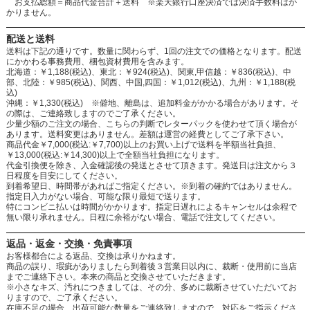
お支払総額＝商品代金合計＋送料 ※楽天銀行口座決済では決済手数料はか
かりません。
配送と送料
送料は下記の通りです。数量に関わらず、1回の注文での価格となります。配送
にかかわる事務費用、梱包資材費用を含みます。
北海道：￥1,188(税込)、東北：￥924(税込)、関東,甲信越：￥836(税込)、中
部、北陸：￥985(税込)、関西、中国,四国：￥1,012(税込)、九州：￥1,188(税
込)
沖縄：￥1,330(税込) ※僻地、離島は、追加料金がかかる場合があります。そ
の際は、ご連絡致しますのでご了承ください。
少量少額のご注文の場合、こちらの判断でレターパックを使わせて頂く場合が
あります。送料変更はありません。差額は運営の経費としてご了承下さい。
商品代金￥7,000(税込:￥7,700)以上のお買い上げで送料を半額当社負担、
￥13,000(税込:￥14,300)以上で全額当社負担になります。
代金引換便を除き、入金確認後の発送とさせて頂きます。発送日は注文から３
日程度を目安にしてください。
到着希望日、時間帯があればご指定ください。※到着の確約ではありません。
指定日入力がない場合、可能な限り最短で送ります。
特にコンビニ払いは時間がかかります。指定日遅れによるキャンセルは余程で
無い限り承れません。日程に余裕がない場合、電話で注文してください。
返品・返金・交換・免責事項
お客様都合による返品、交換は承りかねます。
商品の誤り、瑕疵がありましたら到着後３営業日以内に、裁断・使用前に当店
までご連絡下さい。本来の商品と交換させていただきます。
※小さなキズ、汚れにつきましては、その分、多めに裁断させていただいてお
りますので、ご了承ください。
在庫不足の場合、出荷可能な数量をご連絡致しますので、対応をご指示くださ