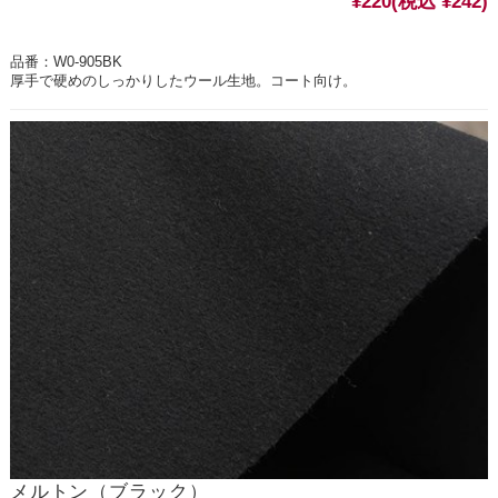
¥220
(税込 ¥242)
品番：W0-905BK
厚手で硬めのしっかりしたウール生地。コート向け。
メルトン（ブラック）