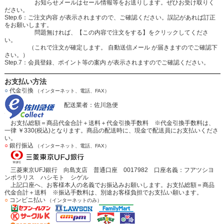
お知らせメールはセール情報等をお送りします。ぜひお受け取りく
ださい。
Step.6：ご注文内容 が表示されますので、ご確認ください。誤記があれば訂正
をお願いします。
問題無ければ、【この内容で注文をする】をクリックしてくださ
い。
（これで注文が確定します。 自動送信メール が届きますのでご確認下
さい。）
Step.7：会員登録、ポイント等の案内 が表示されますのでご確認ください。
お支払い方法
○
代金引換
（インターネット、電話、FAX）
配送業者：佐川急便
お支払総額＝商品代金合計＋送料＋代金引換手数料 ※代金引換手数料は、
一律 ￥330(税込)となります。商品の配送時に、現金で配送員にお支払いくださ
い。
○
銀行振込
（インターネット、電話、FAX）
三菱東京UFJ銀行 向島支店 普通口座 0017982 口座名義：フアツシヨ
ンポラリス ハシモト シゲル
上記口座へ、お客様本人の名義でお振込みお願いします。お支払総額＝商品
代金合計＋送料 ※振込手数料は、別途お客様負担でお支払い願います。
○
コンビニ払い
（インターネットのみ）