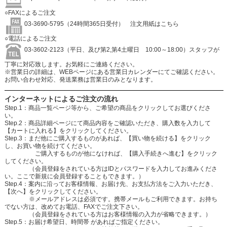
○FAXによるご注文
03-3690-5795（24時間365日受付）
注文用紙はこちら
○電話によるご注文
03-3602-2123（平日、及び第2,第4土曜日 10:00～18:00）スタッフが
丁寧に対応致します。お気軽にご連絡ください。
※営業日の詳細は、WEBページにある営業日カレンダーにてご確認ください。
お問い合わせ対応、発送業務は営業日のみとなります。
インターネットによるご注文の流れ
Step.1：商品一覧ページ等から、ご希望の商品をクリックしてお選びくださ
い。
Step.2：商品詳細ページにて商品内容をご確認いただき、購入数を入力して
【カートに入れる】をクリックしてください。
Step.3：まだ他にご購入するものがあれば、【買い物を続ける】をクリック
し、お買い物を続けてください。
ご購入するものが他になければ、【購入手続きへ進む】をクリック
してください。
（会員登録をされている方はIDとパスワードを入力してお進みくださ
い。ここで新規に会員登録することもできます。）
Step.4：案内に沿ってお客様情報、お届け先、お支払方法をご入力いただき、
【次へ】をクリックしてください。
※メールアドレスは必須です。携帯メールもご利用できます。お持ち
でない方は、改めてお電話、FAXでご注文下さい。
（会員登録をされている方はお客様情報の入力が省略できます。）
Step.5：お届け希望日、時間帯 があればご指定ください。