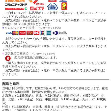
ご自宅にコンビニ払込票が１～３営業日で届きます。お近くのコンビニエン
スストアでお支払いください。
お支払総額＝商品代金合計＋送料＋コンビニ決済手数料 ※コンビニ決済手
数料は一律 ￥300 (税別) となります。
○
クレジットカード決済
（インターネットのみ）
上記クレジットカードがご利用いただけます。商品購入時に、カード情報を
入力してください。
お支払総額＝商品代金合計＋送料 ※クレジットカード決済手数料はかかり
ません。
○
楽天銀行口座決済
（インターネットのみ）
楽天銀行口座が必要になります。
ご購入を進めていただき、楽天銀行のログイン画面からログインをして振込
手続きを行ってください。
お支払総額＝商品代金合計＋送料 ※楽天銀行口座決済では決済手数料はか
かりません。
配送と送料
送料は下記の通りです。数量に関わらず、1回の注文での価格となります。配送
にかかわる事務費用、梱包資材費用を含みます。
北海道：￥1,188(税込)、東北：￥924(税込)、関東,甲信越：￥836(税込)、中
部、北陸：￥985(税込)、関西、中国,四国：￥1,012(税込)、九州：￥1,188(税
込)
沖縄：￥1,330(税込) ※僻地、離島は、追加料金がかかる場合があります。そ
の際は、ご連絡致しますのでご了承ください。