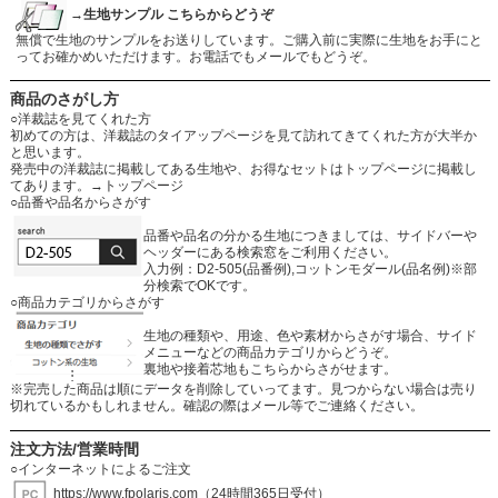
→生地サンプル こちらからどうぞ
無償で生地のサンプルをお送りしています。ご購入前に実際に生地をお手にと
ってお確かめいただけます。お電話でもメールでもどうぞ。
商品のさがし方
○洋裁誌を見てくれた方
初めての方は、洋裁誌のタイアップページを見て訪れてきてくれた方が大半か
と思います。
発売中の洋裁誌に掲載してある生地や、お得なセットはトップページに掲載し
てあります。
→トップページ
○品番や品名からさがす
品番や品名の分かる生地につきましては、サイドバーや
ヘッダーにある検索窓をご利用ください。
入力例：D2-505(品番例),コットンモダール(品名例)※部
分検索でOKです。
○商品カテゴリからさがす
生地の種類や、用途、色や素材からさがす場合、サイド
メニューなどの商品カテゴリからどうぞ。
裏地や接着芯地もこちらからさがせます。
※完売した商品は順にデータを削除していってます。見つからない場合は売り
切れているかもしれません。確認の際はメール等でご連絡ください。
注文方法/営業時間
○インターネットによるご注文
https://www.fpolaris.com
（24時間365日受付）