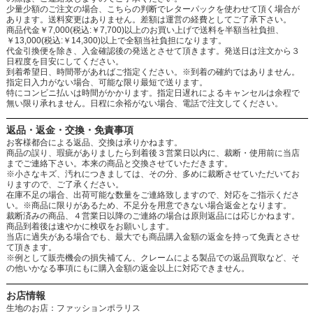
少量少額のご注文の場合、こちらの判断でレターパックを使わせて頂く場合が
あります。送料変更はありません。差額は運営の経費としてご了承下さい。
商品代金￥7,000(税込:￥7,700)以上のお買い上げで送料を半額当社負担、
￥13,000(税込:￥14,300)以上で全額当社負担になります。
代金引換便を除き、入金確認後の発送とさせて頂きます。発送日は注文から３
日程度を目安にしてください。
到着希望日、時間帯があればご指定ください。※到着の確約ではありません。
指定日入力がない場合、可能な限り最短で送ります。
特にコンビニ払いは時間がかかります。指定日遅れによるキャンセルは余程で
無い限り承れません。日程に余裕がない場合、電話で注文してください。
返品・返金・交換・免責事項
お客様都合による返品、交換は承りかねます。
商品の誤り、瑕疵がありましたら到着後３営業日以内に、裁断・使用前に当店
までご連絡下さい。本来の商品と交換させていただきます。
※小さなキズ、汚れにつきましては、その分、多めに裁断させていただいてお
りますので、ご了承ください。
在庫不足の場合、出荷可能な数量をご連絡致しますので、対応をご指示くださ
い。※商品に限りがあるため、不足分を用意できない場合返金となります。
裁断済みの商品、４営業日以降のご連絡の場合は原則返品には応じかねます。
商品到着後は速やかに検収をお願いします。
当店に過失がある場合でも、最大でも商品購入金額の返金を持って免責とさせ
て頂きます。
※例として販売機会の損失補てん、クレームによる製品での返品買取など、そ
の他いかなる事項にもに購入金額の返金以上に対応できません。
お店情報
生地のお店：ファッションポラリス