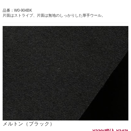
品番：W0-904BK
片面はストライプ、片面は無地のしっかりした厚手ウール。
メルトン（ブラック）