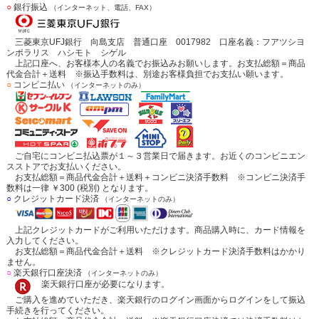
○
銀行振込
（インターネット、電話、FAX）
三菱東京UFJ銀行 向島支店 普通口座 0017982 口座名義：フアツシヨ
ンポラリス ハシモト シゲル
上記口座へ、お客様本人の名義でお振込みお願いします。お支払総額＝商品
代金合計＋送料 ※振込手数料は、別途お客様負担でお支払い願います。
○
コンビニ払い
（インターネットのみ）
ご自宅にコンビニ払込票が１～３営業日で届きます。お近くのコンビニエン
スストアでお支払いください。
お支払総額＝商品代金合計＋送料＋コンビニ決済手数料 ※コンビニ決済手
数料は一律 ￥300 (税別) となります。
○
クレジットカード決済
（インターネットのみ）
上記クレジットカードがご利用いただけます。商品購入時に、カード情報を
入力してください。
お支払総額＝商品代金合計＋送料 ※クレジットカード決済手数料はかかり
ません。
○
楽天銀行口座決済
（インターネットのみ）
楽天銀行口座が必要になります。
ご購入を進めていただき、楽天銀行のログイン画面からログインをして振込
手続きを行ってください。