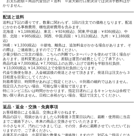
お支払総額＝商品代金合計＋送料 ※楽天銀行口座決済では決済手数料はか
かりません。
配送と送料
送料は下記の通りです。数量に関わらず、1回の注文での価格となります。配送
にかかわる事務費用、梱包資材費用を含みます。
北海道：￥1,188(税込)、東北：￥924(税込)、関東,甲信越：￥836(税込)、中
部、北陸：￥985(税込)、関西、中国,四国：￥1,012(税込)、九州：￥1,188(税
込)
沖縄：￥1,330(税込) ※僻地、離島は、追加料金がかかる場合があります。そ
の際は、ご連絡致しますのでご了承ください。
少量少額のご注文の場合、こちらの判断でレターパックを使わせて頂く場合が
あります。送料変更はありません。差額は運営の経費としてご了承下さい。
商品代金￥7,000(税込:￥7,700)以上のお買い上げで送料を半額当社負担、
￥13,000(税込:￥14,300)以上で全額当社負担になります。
代金引換便を除き、入金確認後の発送とさせて頂きます。発送日は注文から３
日程度を目安にしてください。
到着希望日、時間帯があればご指定ください。※到着の確約ではありません。
指定日入力がない場合、可能な限り最短で送ります。
特にコンビニ払いは時間がかかります。指定日遅れによるキャンセルは余程で
無い限り承れません。日程に余裕がない場合、電話で注文してください。
返品・返金・交換・免責事項
お客様都合による返品、交換は承りかねます。
商品の誤り、瑕疵がありましたら到着後３営業日以内に、裁断・使用前に当店
までご連絡下さい。本来の商品と交換させていただきます。
※小さなキズ、汚れにつきましては、その分、多めに裁断させていただいてお
りますので、ご了承ください。
在庫不足の場合、出荷可能な数量をご連絡致しますので、対応をご指示くださ