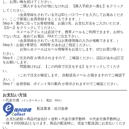
し、お買い物を続けてください。
ご購入するものが他になければ、【購入手続きへ進む】をクリック
してください。
（会員登録をされている方はIDとパスワードを入力してお進みくださ
い。ここで新規に会員登録することもできます。）
Step.4：案内に沿ってお客様情報、お届け先、お支払方法をご入力いただき、
【次へ】をクリックしてください。
※メールアドレスは必須です。携帯メールもご利用できます。お持ち
でない方は、改めてお電話、FAXでご注文下さい。
（会員登録をされている方はお客様情報の入力が省略できます。）
Step.5：お届け希望日、時間帯 があればご指定ください。
お知らせメールはセール情報等をお送りします。ぜひお受け取りく
ださい。
Step.6：ご注文内容 が表示されますので、ご確認ください。誤記があれば訂正
をお願いします。
問題無ければ、【この内容で注文をする】をクリックしてくださ
い。
（これで注文が確定します。 自動送信メール が届きますのでご確認下
さい。）
Step.7：会員登録、ポイント等の案内 が表示されますのでご確認ください。
お支払い方法
○
代金引換
（インターネット、電話、FAX）
配送業者：佐川急便
お支払総額＝商品代金合計＋送料＋代金引換手数料 ※代金引換手数料は、
一律 ￥330(税込)となります。商品の配送時に、現金で配送員にお支払いくださ
い。