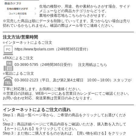
生地の種類や、用途、色や素材からさがす場合、サイド
メニューなどの商品カテゴリからどうぞ。
裏地や接着芯地もこちらからさがせます。
※完売した商品は順にデータを削除していってます。見つからない場合は売り
切れているかもしれません。確認の際はメール等でご連絡ください。
注文方法/営業時間
○インターネットによるご注文
https://www.fpolaris.com
（24時間365日受付）
○FAXによるご注文
03-3690-5795（24時間365日受付）
注文用紙はこちら
○電話によるご注文
03-3602-2123（平日、及び第2,第4土曜日 10:00～18:00）スタッフが
丁寧に対応致します。お気軽にご連絡ください。
※営業日の詳細は、WEBページにある営業日カレンダーにてご確認ください。
お問い合わせ対応、発送業務は営業日のみとなります。
インターネットによるご注文の流れ
Step.1：商品一覧ページ等から、ご希望の商品をクリックしてお選びくださ
い。
Step.2：商品詳細ページにて商品内容をご確認いただき、購入数を入力して
【カートに入れる】をクリックしてください。
Step.3：まだ他にご購入するものがあれば、【買い物を続ける】をクリック