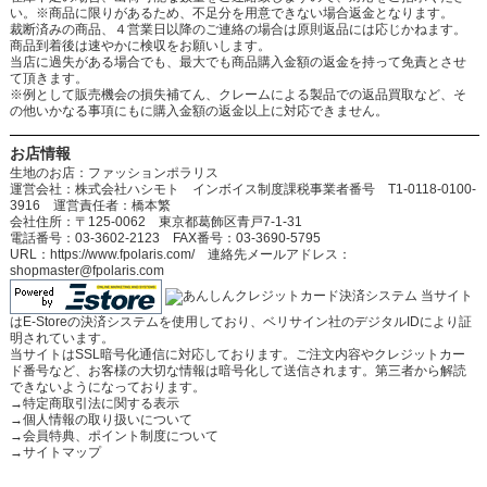
い。※商品に限りがあるため、不足分を用意できない場合返金となります。
裁断済みの商品、４営業日以降のご連絡の場合は原則返品には応じかねます。
商品到着後は速やかに検収をお願いします。
当店に過失がある場合でも、最大でも商品購入金額の返金を持って免責とさせ
て頂きます。
※例として販売機会の損失補てん、クレームによる製品での返品買取など、そ
の他いかなる事項にもに購入金額の返金以上に対応できません。
お店情報
生地のお店：ファッションポラリス
運営会社：株式会社ハシモト インボイス制度課税事業者番号 T1-0118-0100-
3916 運営責任者：橋本繁
会社住所：〒125-0062 東京都葛飾区青戸7-1-31
電話番号：03-3602-2123 FAX番号：03-3690-5795
URL：https://www.fpolaris.com/ 連絡先メールアドレス：
shopmaster@fpolaris.com
当サイト
はE-Storeの決済システムを使用しており、ベリサイン社のデジタルIDにより証
明されています。
当サイトはSSL暗号化通信に対応しております。ご注文内容やクレジットカー
ド番号など、お客様の大切な情報は暗号化して送信されます。第三者から解読
できないようになっております。
→
特定商取引法に関する表示
→
個人情報の取り扱いについて
→
会員特典、ポイント制度について
→
サイトマップ