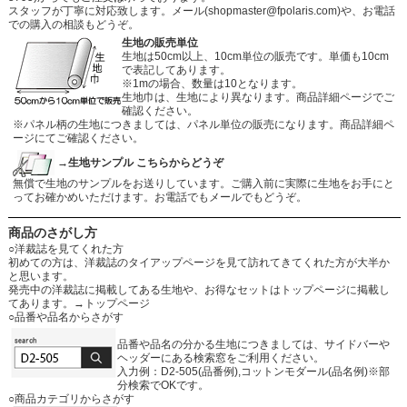
スタッフが丁寧に対応致します。メール
(shopmaster@fpolaris.com)
や、お電話
での購入の相談もどうぞ。
生地の販売単位
生地は50cm以上、10cm単位の販売です。単価も10cm
で表記してあります。
※1mの場合、数量は10となります。
生地巾は、生地により異なります。商品詳細ページでご
確認ください。
※パネル柄の生地につきましては、パネル単位の販売になります。商品詳細ペ
ージにてご確認ください。
→生地サンプル こちらからどうぞ
無償で生地のサンプルをお送りしています。ご購入前に実際に生地をお手にと
ってお確かめいただけます。お電話でもメールでもどうぞ。
商品のさがし方
○洋裁誌を見てくれた方
初めての方は、洋裁誌のタイアップページを見て訪れてきてくれた方が大半か
と思います。
発売中の洋裁誌に掲載してある生地や、お得なセットはトップページに掲載し
てあります。
→トップページ
○品番や品名からさがす
品番や品名の分かる生地につきましては、サイドバーや
ヘッダーにある検索窓をご利用ください。
入力例：D2-505(品番例),コットンモダール(品名例)※部
分検索でOKです。
○商品カテゴリからさがす