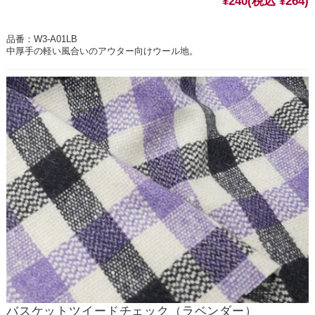
¥240
(税込 ¥264)
品番：W3-A01LB
中厚手の軽い風合いのアウター向けウール地。
バスケットツイードチェック（ラベンダー）