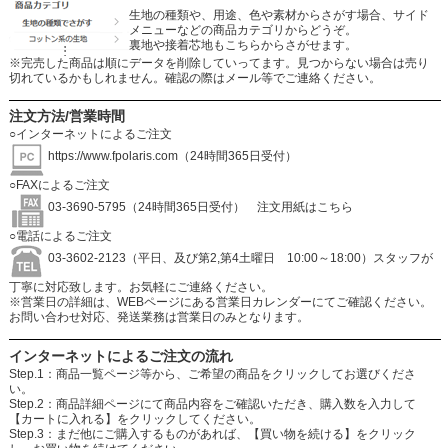
生地の種類や、用途、色や素材からさがす場合、サイド
メニューなどの商品カテゴリからどうぞ。
裏地や接着芯地もこちらからさがせます。
※完売した商品は順にデータを削除していってます。見つからない場合は売り
切れているかもしれません。確認の際はメール等でご連絡ください。
注文方法/営業時間
○インターネットによるご注文
https://www.fpolaris.com
（24時間365日受付）
○FAXによるご注文
03-3690-5795（24時間365日受付）
注文用紙はこちら
○電話によるご注文
03-3602-2123（平日、及び第2,第4土曜日 10:00～18:00）スタッフが
丁寧に対応致します。お気軽にご連絡ください。
※営業日の詳細は、WEBページにある営業日カレンダーにてご確認ください。
お問い合わせ対応、発送業務は営業日のみとなります。
インターネットによるご注文の流れ
Step.1：商品一覧ページ等から、ご希望の商品をクリックしてお選びくださ
い。
Step.2：商品詳細ページにて商品内容をご確認いただき、購入数を入力して
【カートに入れる】をクリックしてください。
Step.3：まだ他にご購入するものがあれば、【買い物を続ける】をクリック