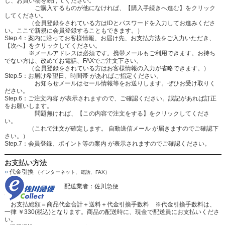
し、お買い物を続けてください。
ご購入するものが他になければ、【購入手続きへ進む】をクリック
してください。
（会員登録をされている方はIDとパスワードを入力してお進みくださ
い。ここで新規に会員登録することもできます。）
Step.4：案内に沿ってお客様情報、お届け先、お支払方法をご入力いただき、
【次へ】をクリックしてください。
※メールアドレスは必須です。携帯メールもご利用できます。お持ち
でない方は、改めてお電話、FAXでご注文下さい。
（会員登録をされている方はお客様情報の入力が省略できます。）
Step.5：お届け希望日、時間帯 があればご指定ください。
お知らせメールはセール情報等をお送りします。ぜひお受け取りく
ださい。
Step.6：ご注文内容 が表示されますので、ご確認ください。誤記があれば訂正
をお願いします。
問題無ければ、【この内容で注文をする】をクリックしてくださ
い。
（これで注文が確定します。 自動送信メール が届きますのでご確認下
さい。）
Step.7：会員登録、ポイント等の案内 が表示されますのでご確認ください。
お支払い方法
○
代金引換
（インターネット、電話、FAX）
配送業者：佐川急便
お支払総額＝商品代金合計＋送料＋代金引換手数料 ※代金引換手数料は、
一律 ￥330(税込)となります。商品の配送時に、現金で配送員にお支払いくださ
い。