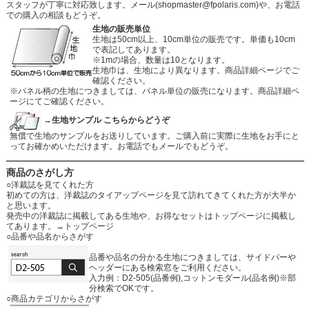
スタッフが丁寧に対応致します。メール
(shopmaster@fpolaris.com)
や、お電話
での購入の相談もどうぞ。
生地の販売単位
生地は50cm以上、10cm単位の販売です。単価も10cm
で表記してあります。
※1mの場合、数量は10となります。
生地巾は、生地により異なります。商品詳細ページでご
確認ください。
※パネル柄の生地につきましては、パネル単位の販売になります。商品詳細ペ
ージにてご確認ください。
→生地サンプル こちらからどうぞ
無償で生地のサンプルをお送りしています。ご購入前に実際に生地をお手にと
ってお確かめいただけます。お電話でもメールでもどうぞ。
商品のさがし方
○洋裁誌を見てくれた方
初めての方は、洋裁誌のタイアップページを見て訪れてきてくれた方が大半か
と思います。
発売中の洋裁誌に掲載してある生地や、お得なセットはトップページに掲載し
てあります。
→トップページ
○品番や品名からさがす
品番や品名の分かる生地につきましては、サイドバーや
ヘッダーにある検索窓をご利用ください。
入力例：D2-505(品番例),コットンモダール(品名例)※部
分検索でOKです。
○商品カテゴリからさがす