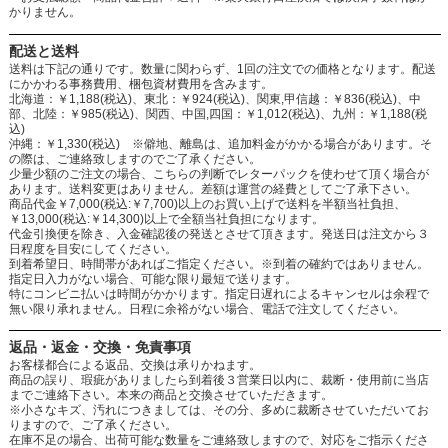
かりません。
配送と送料
送料は下記の通りです。数量に関わらず、1回の注文での価格となります。配送
にかかわる事務費用、梱包資材費用を含みます。
北海道：￥1,188(税込)、東北：￥924(税込)、関東,甲信越：￥836(税込)、中
部、北陸：￥985(税込)、関西、中国,四国：￥1,012(税込)、九州：￥1,188(税
込)
沖縄：￥1,330(税込) ※僻地、離島は、追加料金がかかる場合があります。そ
の際は、ご連絡致しますのでご了承ください。
少量少額のご注文の場合、こちらの判断でレターパックを使わせて頂く場合が
あります。送料変更はありません。差額は運営の経費としてご了承下さい。
商品代金￥7,000(税込:￥7,700)以上のお買い上げで送料を半額当社負担、
￥13,000(税込:￥14,300)以上で全額当社負担になります。
代金引換便を除き、入金確認後の発送とさせて頂きます。発送日は注文から３
日程度を目安にしてください。
到着希望日、時間帯があればご指定ください。※到着の確約ではありません。
指定日入力がない場合、可能な限り最短で送ります。
特にコンビニ払いは時間がかかります。指定日遅れによるキャンセルは余程で
無い限り承れません。日程に余裕がない場合、電話で注文してください。
返品・返金・交換・免責事項
お客様都合による返品、交換は承りかねます。
商品の誤り、瑕疵がありましたら到着後３営業日以内に、裁断・使用前に当店
までご連絡下さい。本来の商品と交換させていただきます。
※小さなキズ、汚れにつきましては、その分、多めに裁断させていただいてお
りますので、ご了承ください。
在庫不足の場合、出荷可能な数量をご連絡致しますので、対応をご指示くださ