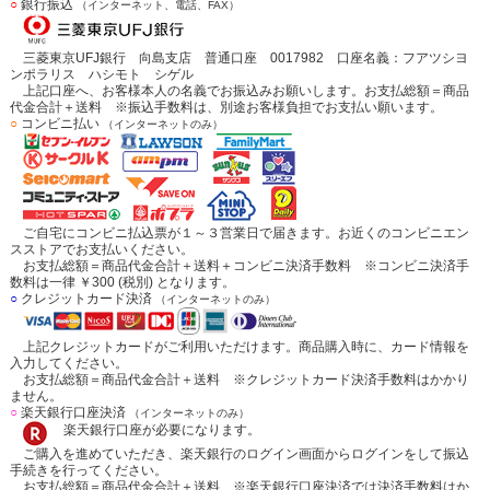
○
銀行振込
（インターネット、電話、FAX）
三菱東京UFJ銀行 向島支店 普通口座 0017982 口座名義：フアツシヨ
ンポラリス ハシモト シゲル
上記口座へ、お客様本人の名義でお振込みお願いします。お支払総額＝商品
代金合計＋送料 ※振込手数料は、別途お客様負担でお支払い願います。
○
コンビニ払い
（インターネットのみ）
ご自宅にコンビニ払込票が１～３営業日で届きます。お近くのコンビニエン
スストアでお支払いください。
お支払総額＝商品代金合計＋送料＋コンビニ決済手数料 ※コンビニ決済手
数料は一律 ￥300 (税別) となります。
○
クレジットカード決済
（インターネットのみ）
上記クレジットカードがご利用いただけます。商品購入時に、カード情報を
入力してください。
お支払総額＝商品代金合計＋送料 ※クレジットカード決済手数料はかかり
ません。
○
楽天銀行口座決済
（インターネットのみ）
楽天銀行口座が必要になります。
ご購入を進めていただき、楽天銀行のログイン画面からログインをして振込
手続きを行ってください。
お支払総額＝商品代金合計＋送料 ※楽天銀行口座決済では決済手数料はか