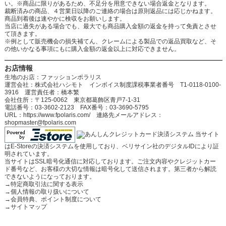
い。※商品に限りがあるため、不足分を用意できない場合返金となります。
裁断済みの商品、４営業日以降のご連絡の場合は原則返品には応じかねます。
商品到着後は速やかに検収をお願いします。
当店に過失がある場合でも、最大でも商品購入金額の返金を持って免責とさせ
て頂きます。
※例として販売機会の損失補てん、クレームによる製品での返品買取など、そ
の他いかなる事項にもに購入金額の返金以上に対応できません。
お店情報
生地のお店：ファッションポラリス
運営会社：株式会社ハシモト インボイス制度課税事業者番号 T1-0118-0100-
3916 運営責任者：橋本繁
会社住所：〒125-0062 東京都葛飾区青戸7-1-31
電話番号：03-3602-2123 FAX番号：03-3690-5795
URL：https://www.fpolaris.com/ 連絡先メールアドレス：
shopmaster@fpolaris.com
当サイト
はE-Storeの決済システムを使用しており、ベリサイン社のデジタルIDにより証
明されています。
当サイトはSSL暗号化通信に対応しております。ご注文内容やクレジットカー
ド番号など、お客様の大切な情報は暗号化して送信されます。第三者から解読
できないようになっております。
→
特定商取引法に関する表示
→
個人情報の取り扱いについて
→
会員特典、ポイント制度について
→
サイトマップ